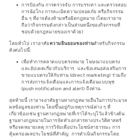
แห่ง
การป้องกัน การตรวจจับ การบรรเทา และตรวจสอบ
ชาติ
การฉ้อโกง การละเมิดความปลอดภัย หรือกิจกรรม
อื่น ๆ ที่อาจต้องห้ามหรือผิดกฎหมาย (โดยเราอาจ
2557
ถือว่ากิจกรรมดังกล่าวเป็นส่วนหนึ่งของกิจกรรมที่
ชอบด้วยกฎหมายของเราด้วย)
ร้าน
หมู
โดยทั่วไป เราอาศัย
ความยินยอมของท่าน
สำหรับกิจกรรม
ดังต่อไปนี้:
กระทะ
ทั่ว
เพื่อทำการตลาดแบบตรงหมาย โฆษณาแบบตรง
เชียงใหม่
และอัปเดตเกี่ยวกับบริการ และข้อเสนอส่งเสริมการ
ขายแบบตรงให้กับท่าน (direct marketing) ร่วมถึง
TOP30
การส่งการแจ้งเตือนและการแจ้งเตือนแบบพุช
ราคา
(push notification and alert) ถึงท่าน
ไม่
สุดท้ายนี้ เราอาจอาศัยฐานทางกฎหมายอื่นในการประมวล
เกิน
ผลข้อมูลของท่าน โดยขึ้นอยู่กับเหตุการณ์ต่าง ๆ ที่
200
เกี่ยวข้องเช่น ฐานทางกฎหมายที่เราได้ระบุไว้แล้วข้างต้น
บาท
ฐานทางกฎหมายในการจัดทำเอกสารทางประวัติศาสตร์
หรือจดหมายเหตุ การวิจัยเพื่อประโยชน์สาธารณะ การ
คุ้มครองผลประโยชน์ที่สำคัญ การดำเนินกิจกรรมโดย
รีวิว