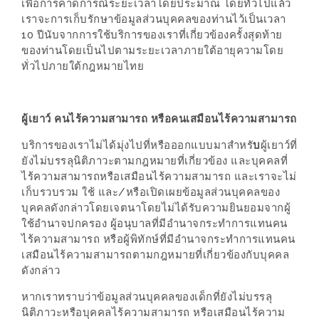
เพื่อการคาดการณ์ระยะเวลาโดยประมาณ โดยทั่วไปแล้ว
รับ
เราจะการเก็บรักษาข้อมูลส่วนบุคคลของท่านไว้เป็นเวลา
ประทาน
10 ปีนับจากการใช้บริการของเราที่เกี่ยวข้องครั้งสุดท้าย
บุฟเฟ่ต์
ของท่านโดยเป็นไปตามระยะเวลาภายใต้อายุความโดย
ฟรี
ทั่วไปภายใต้กฎหมายไทย
ที่
LE
ผู้เยาว์ คนไร้ความสามารถ หรือคนเสมือนไร้ความสามารถ
CRYSTAL
เชียงใหม่
บริการของเราไม่ได้มุ่งไปที่หรือออกแบบมาสำหรั
บ
ผู้เยาว์ที่
ยังไม่บรรลุนิติภาวะตามกฎหมายที่เกี่ยวข้อง และบุคคลที่
ฟรี
ไร้ความสามารถหรือเสมือนไร้ความสามารถ และเราจะไม่
2
เก็บรวบรวม ใช้ และ/หรือเปิดเผยข้อมูลส่วนบุคคลของ
ท่าน
บุคคลดังกล่าวโดยเจตนาโดยไม่ได้รับความยินยอมจากผู้
ใช้อำนาจปกครอง ผู้อนุบาลที่มีอำนาจกระทำการแทนคน
ลุ้น
ไร้ความสามารถ หรือผู้พิทักษ์ที่มีอำนาจกระทำการแทนคน
เสมือนไร้ความสามารถตามกฎหมายที่เกี่ยวข้องกับบุคคล
รับ
ดังกล่าว
GIFT
หากเราทราบว่าข้อมูลส่วนบุคคลของเด็กที่ยังไม่บรรลุ
VOUCHER
นิติภาวะหรือบุคคลไร้ความสามารถ หรือเสมือนไร้ความ