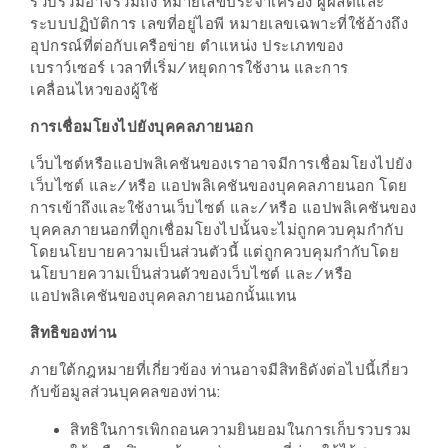
อุ่นๆ
รวบรวมอาจรวมถึง หมายเลขประจำเครื่อง ผู้ผลิตและ
ระบบปฏิบัติการ เลขที่อยู่ไอพี หมายเลขเฉพาะที่ใช้อ้างถึง
ปิ้ง
อุปกรณ์ที่ต่อกับเครือข่าย ตำแหน่ง ประเภทของ
มาร์ช
เบราว์เซอร์ เวลาที่เริ่ม/หยุดการใช้งาน และการ
เมล
เคลื่อนไหวของผู้ใช้
โล่
การเชื่อมโยงไปยังบุคคลภายนอก
พร้อม
เว็บไซต์หรือแอปพลิเคชันของเราอาจมีการเชื่อมโยงไปยัง
ชิม
เว็บไซต์ และ/หรือ แอปพลิเคชันของบุคคลภายนอก โดย
และ
การเข้าถึงและใช้งานเว็บไซต์ และ/หรือ แอปพลิเคชันของ
ช้อป
บุคคลภายนอกที่ถูกเชื่อมโยงไปนั้นจะไม่ถูกควบคุมกำกับ
ที่
โดยนโยบายความเป็นส่วนตัวนี้ แต่ถูกควบคุมกำกับโดย
นโยบายความเป็นส่วนตัวของเว็บไซต์ และ/หรือ
เดียว
แอปพลิเคชันของบุคคลภายนอกนั้นแทน
ครบ
สิทธิของท่าน
ที่
งาน
ภายใต้กฎหมายที่เกี่ยวข้อง ท่านอาจมีสิทธิดังต่อไปนี้เกี่ยว
LEO
กับข้อมูลส่วนบุคคลของท่าน:
PRESENTS
สิทธิในการเพิกถอนความยินยอมในการเก็บรวบรวม