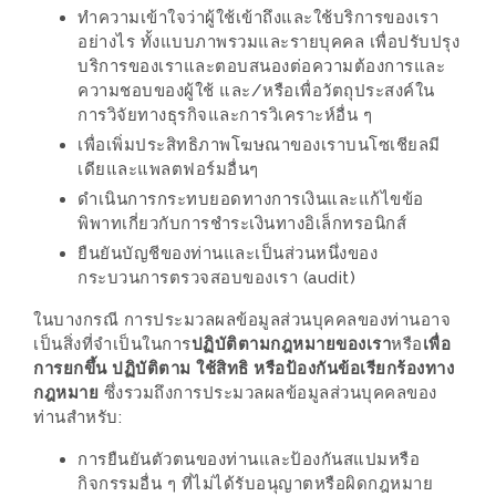
ทำความเข้าใจว่าผู้ใช้เข้าถึงและใช้บริการของเรา
1
อย่างไร ทั้งแบบภาพรวมและรายบุคคล เพื่อปรับปรุง
บริการของเราและตอบสนองต่อความต้องการและ
พา
ความชอบของผู้ใช้ และ/หรือเพื่อวัตถุประสงค์ใน
เพื่อน
การวิจัยทางธุรกิจและการวิเคราะห์อื่น ๆ
มา
เพื่อเพิ่มประสิทธิภาพโฆษณาของเราบนโซเชียลมี
เดียและแพลตฟอร์มอื่นๆ
ม่วน
ดำเนินการกระทบยอดทางการเงินและแก้ไขข้อ
กั๋น
พิพาทเกี่ยวกับการชำระเงินทางอิเล็กทรอนิกส์
บน
ยืนยันบัญชีของท่านและเป็นส่วนหนึ่งของ
INSTAGRAM
กระบวนการตรวจสอบของเรา (audit)
รวม
ในบางกรณี การประมวลผลข้อมูลส่วนบุคคลของท่านอาจ
เป็นสิ่งที่จำเป็นในการ
ปฏิบัติตามกฎหมายของเรา
หรือ
เพื่อ
โปร
การยกขึ้น ปฏิบัติตาม ใช้สิทธิ หรือป้องกันข้อเรียกร้องทาง
โม
กฎหมาย
ซึ่งรวมถึงการประมวลผลข้อมูลส่วนบุคคลของ
ชั่
ท่านสำหรับ:
นวัน
การยืนยันตัวตนของท่านและป้องกันสแปมหรือ
แม่
กิจกรรมอื่น ๆ ที่ไม่ได้รับอนุญาตหรือผิดกฎหมาย