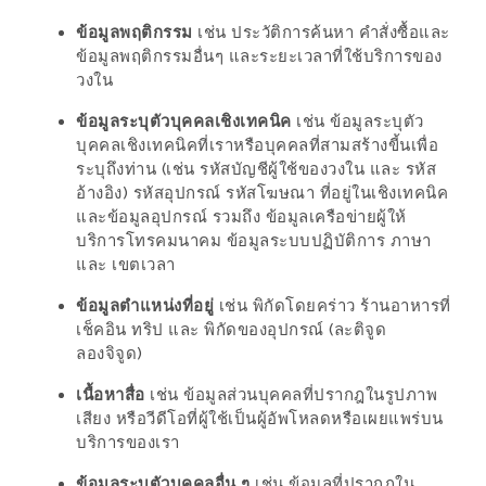
ร้าน
ข้อมูลพฤติกรรม
เช่น ประวัติการค้นหา คำสั่งซื้อและ
รวย
ข้อมูลพฤติกรรมอื่นๆ และระยะเวลาที่ใช้บริการของ
เสน่ห์
วงใน
ของ
ข้อมูลระบุตัวบุคคลเชิงเทคนิค
เช่น ข้อมูลระบุตัว
เชียงใหม่
บุคคลเชิงเทคนิคที่เราหรือบุคคลที่สามสร้างขี้นเพื่อ
ที่
ระบุถึงท่าน (เช่น รหัสบัญชีผู้ใช้ของวงใน และ รหัส
ต้อง
อ้างอิง) รหัสอุปกรณ์ รหัสโฆษณา ที่อยู่ในเชิงเทคนิค
และข้อมูลอุปกรณ์ รวมถึง ข้อมูลเครือข่ายผู้ให้
ไป
บริการโทรคมนาคม ข้อมูลระบบปฏิบัติการ ภาษา
ลอง
และ เขตเวลา
16
ข้อมูลตำแหน่งที่อยู่
เช่น พิกัดโดยคร่าว ร้านอาหารที่
เช็คอิน ทริป และ พิกัดของอุปกรณ์ (ละติจูด
ร้าน
ลองจิจูด)
อร่อย
ที่
เนื้อหาสื่อ
เช่น ข้อมูลส่วนบุคคลที่ปรากฎในรูปภาพ
เสียง หรือวีดีโอที่ผู้ใช้เป็นผู้อัพโหลดหรือเผยแพร่บน
ต้อง
บริการของเรา
มา
ข้อมูลระบุตัวบุคคลอื่น ๆ
เช่น ข้อมูลที่ปรากฎใน