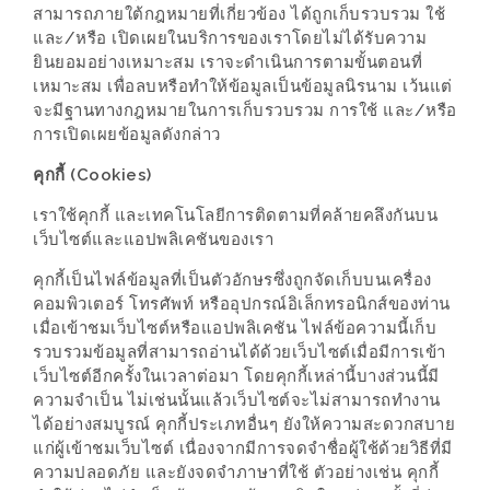
รับ
สามารถภายใต้กฎหมายที่เกี่ยวข้อง ได้ถูกเก็บรวบรวม ใช้
ประทาน
และ/หรือ เปิดเผยในบริการของเราโดยไม่ได้รับความ
อาหาร
ยินยอมอย่างเหมาะสม เราจะดำเนินการตามขั้นตอนที่
เหมาะสม เพื่อลบหรือทำให้ข้อมูลเป็นข้อมูลนิรนาม เว้นแต่
มูลค่า
จะมีฐานทางกฎหมายในการเก็บรวบรวม การใช้ และ/หรือ
1,000
การเปิดเผยข้อมูลดังกล่าว
บาท
คุกกี้ (Cookies)
ฟรี
3
เราใช้คุกกี้ และเทคโนโลยีการติดตามที่คล้ายคลึงกันบน
เว็บไซต์และแอปพลิเคชันของเรา
รางวัล
คุกกี้เป็นไฟล์ข้อมูลที่เป็นตัวอักษรซึ่งถูกจัดเก็บบนเครื่อง
วัน
คอมพิวเตอร์ โทรศัพท์ หรืออุปกรณ์อิเล็กทรอนิกส์ของท่าน
เมื่อเข้าชมเว็บไซต์หรือแอปพลิเคชัน ไฟล์ข้อความนี้เก็บ
แม่
รวบรวมข้อมูลที่สามารถอ่านได้ด้วยเว็บไซต์เมื่อมีการเข้า
สุด
เว็บไซต์อีกครั้งในเวลาต่อมา โดยคุกกี้เหล่านี้บางส่วนนี้มี
พิเศษ
ความจำเป็น ไม่เช่นนั้นแล้วเว็บไซต์จะไม่สามารถทำงาน
โปร
ได้อย่างสมบูรณ์ คุกกี้ประเภทอื่นๆ ยังให้ความสะดวกสบาย
แก่ผู้เข้าชมเว็บไซต์ เนื่องจากมีการจดจำชื่อผู้ใช้ด้วยวิธีที่มี
โม
ความปลอดภัย และยังจดจำภาษาที่ใช้ ตัวอย่างเช่น คุกกี้
ชั่น