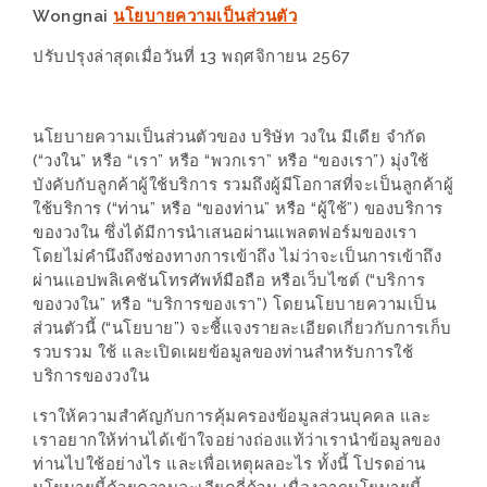
Wongnai
นโยบายความเป็นส่วนตัว
WONGNAI.COM
#มา
ปรับปรุงล่าสุดเมื่อวันที่ 13 พฤศจิกายน 2567
เดิน
นโยบาย
เล่น
ความ
กัน
นโยบายความเป็นส่วนตัวของ บริษัท วงใน มีเดีย จำกัด
เป็น
(“วงใน” หรือ “เรา” หรือ “พวกเรา” หรือ “ของเรา”) มุ่งใช้
มั้ย
ส่วน
บังคับกับลูกค้าผู้ใช้บริการ รวมถึงผู้มีโอกาสที่จะเป็นลูกค้าผู้
ใน
ใช้บริการ (“ท่าน” หรือ “ของท่าน” หรือ “ผู้ใช้”) ของบริการ
ตัว
ฐานะ
ของวงใน ซึ่งได้มีการนำเสนอผ่านแพลตฟอร์มของเรา
โดยไม่คำนึงถึงช่องทางการเข้าถึง ไม่ว่าจะเป็นการเข้าถึง
อะไร
ผ่านแอปพลิเคชันโทรศัพท์มือถือ หรือเว็บไซต์ (“บริการ
ก็ได้
ของวงใน” หรือ “บริการของเรา”) โดยนโยบายความเป็น
…
ส่วนตัวนี้ (“นโยบาย”) จะชี้แจงรายละเอียดเกี่ยวกับการเก็บ
งาน
รวบรวม ใช้ และเปิดเผยข้อมูลของท่านสำหรับการใช้
บริการของวงใน
เดียว
ที่
เราให้ความสำคัญกับการคุ้มครองข้อมูลส่วนบุคคล และ
เราอยากให้ท่านได้เข้าใจอย่างถ่องแท้ว่าเรานำข้อมูลของ
ครบ
ท่านไปใช้อย่างไร และเพื่อเหตุผลอะไร ทั้งนี้ โปรดอ่าน
ครั้ง