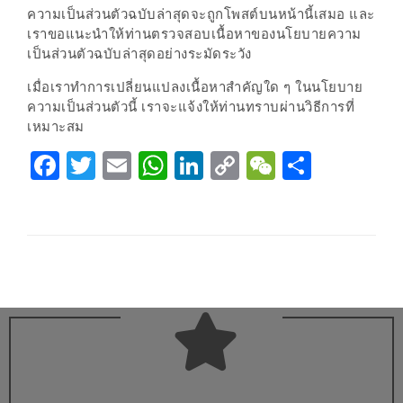
300
ความเป็นส่วนตัวฉบับล่าสุดจะถูกโพสต์บนหน้านี้เสมอ และ
บาท
เราขอแนะนำให้ท่านตรวจสอบเนื้อหาของนโยบายความ
เป็นส่วนตัวฉบับล่าสุดอย่างระมัดระวัง
เกี่ยว
เมื่อเราทำการเปลี่ยนแปลงเนื้อหาสำคัญใด ๆ ในนโยบาย
กับ
ความเป็นส่วนตัวนี้ เราจะแจ้งให้ท่านทราบผ่านวิธีการที่
เว็บ
เหมาะสม
น้า
Facebook
Twitter
Email
WhatsApp
LinkedIn
Copy
WeChat
Share
อ้วน
Link
ชวน
หิว
เจ้าของ
ร้าน
แนะนำ
ร้าน
เพื่อน