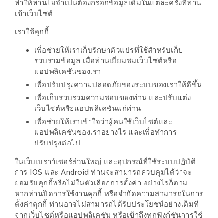
ทำให้ท่านไม่จำเป็นต้องกรอกข้อมูลเดิมในแต่ละครั้งที่ท่าน
เด็ด
เข้าเว็บไซต์
สำหรับ
เราใช้คุกกี้
คุณ
เพื่อช่วยให้เราเก็บรักษาตัวแปรที่ใช้สำหรับเก็บ
แม่
รวบรวมข้อมูล เมื่อท่านเยี่ยมชมเว็บไซต์หรือ
ที่รัก
แอปพลิเคชันของเรา
2560
เพื่อปรับปรุงความปลอดภัยของระบบของเราให้ดีขึ้น
เพื่อเก็บรวบรวมความชอบของท่าน และปรับแต่ง
สบาย
เว็บไซต์หรือแอปพลิเคชันแก่ท่าน
ใจ๋…
เพื่อช่วยให้เราเข้าใจว่าผู้คนใช้เว็บไซต์และ
สไตล์
แอปพลิเคชันของเราอย่างไร และเพื่อทำการ
นิมมาน
ปรับปรุงต่อไป
(ดี
ในเว็บเบราว์เซอร์ส่วนใหญ่ และอุปกรณ์ที่ใช้ระบบปฏิบัติ
คอน
การ IOS และ Android ท่านจะสามารถควบคุมได้ว่าจะ
ยอมรับคุกกี้หรือไม่ในตัวเลือกการตั้งค่า อย่างไรก็ตาม
โด
หากท่านปิดการใช้งานคุกกี้ หรือจำกัดความสามารถในการ
นิม)
ตั้งค่าคุกกี้ ท่านอาจไม่สามารถได้รับประโยชน์อย่างเต็มที่
เชียงใหม่
จากเว็บไซต์หรือแอปพลิเคชัน หรือเข้าถึงทุกฟังก์ชันการใช้