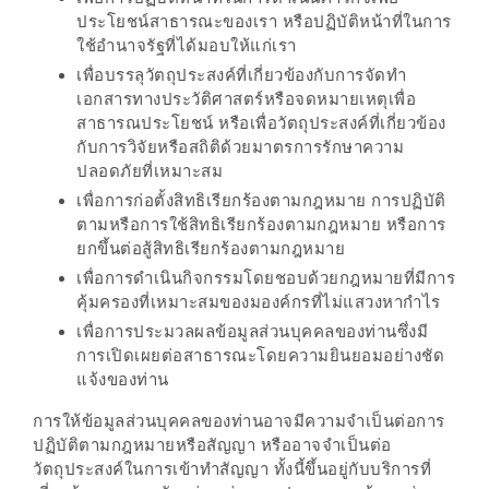
ประโยชน์สาธารณะของเรา หรือปฏิบัติหน้าที่ในการ
ชม
ใช้อำนาจรัฐที่ได้มอบให้แก่เรา
มาก
เพื่อบรรลุวัตถุประสงค์ที่เกี่ยวข้องกับการจัดทำ
ที่สุด
เอกสารทางประวัติศาสตร์หรือจดหมายเหตุเพื่อ
ประจำ
สาธารณประโยชน์ หรือเพื่อวัตถุประสงค์ที่เกี่ยวข้อง
ปี
กับการวิจัยหรือสถิติด้วยมาตรการรักษาความ
ปลอดภัยที่เหมาะสม
2557
เพื่อการก่อตั้งสิทธิเรียกร้องตามกฎหมาย การปฏิบัติ
ตามหรือการใช้สิทธิเรียกร้องตามกฎหมาย หรือการ
กิจกรรม
ยกขึ้นต่อสู้สิทธิเรียกร้องตามกฎหมาย
ชิง
เพื่อการดำเนินกิจกรรมโดยชอบด้วยกฎหมายที่มีการ
รางวัล
คุ้มครองที่เหมาะสมของมองค์กรที่ไม่แสวงหากำไร
กับ
เพื่อการประมวลผลข้อมูลส่วนบุคคลของท่านซึ่งมี
สมาชิก
การเปิดเผยต่อสาธารณะโดยความยินยอมอย่างชัด
แจ้งของท่าน
ENEWS
น้า
การให้ข้อมูลส่วนบุคคลของท่านอาจมีความจำเป็นต่อการ
อ้วน
ปฏิบัติตามกฎหมายหรือสัญญา หรืออาจจำเป็นต่อ
วัตถุประสงค์ในการเข้าทำสัญญา ทั้งนี้ขึ้นอยู่กับบริการที่
ชวน