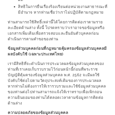
ะ
สิทธิในการยื่นเรื่องร้องเรียนต่อหน่วยงานสาธารณะที่
มีอำนาจ หากท่านเชื่อว่าเราไม่ปฏิบัติตามกฎหมาย
สุด
เด็ด
ท่านสามารถใช้สิทธิ์เหล่านี้ได้โดยการติดต่อเราตามราย
ที่
ละเอียดด้านล่าง ทั้งนี้ โปรดทราบว่าเราอาจขอข้อมูลหรือ
เอกสารเพิ่มเติมเพื่อตรวจสอบและยืนยันตัวบุคคลก่อน
AIKO
ดำเนินการตามคำขอของท่าน
(THE
UP,
ข้อมูลส่วนบุคคลก่อนที่กฎหมายคุ้มครองข้อมูลส่วนบุคคลมี
ผลบังคับใช้ (เฉพาะประเทศไทย)
RAMA
3)
เรามีสิทธิที่จะดำเนินการประมวลผลข้อมูลส่วนบุคคลของ
ท่านที่เราเคยเก็บรวบรวมไว้ก่อนหน้านี้ก่อนที่พระราช
บัญญัติคุ้มครองข้อมูลส่วนบุคคล พ.ศ. 2562 จะมีผลใช้
อาหาร
บังคับใช้ต่อไปตามวัตถุประสงค์เดิมของการประมวลผล
โดน
หากท่านไม่ต้องการให้เรารวบรวมและใช้ข้อมูลส่วนบุคคล
ใจ
ของท่านต่อไปท่านสามารถแจ้งให้เราทราบเพื่อเพิกถอน
ภาพ
ความยินยอมของท่านได้ตลอดเวลาตามข้อมูลการติดต่อ
ด้านล่าง
ใส
ปิ๊
ความปลอดภัยของข้อมูลส่วนบุคคล