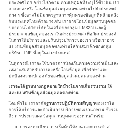
น้า
ประเทศไทย อย่างไรก็ตาม ตามเหตุผลที่ระบุไว้ข้างต้น เรา
อ้วน
อาจจะส่งหรือโอนข้อมูลส่วนบุคคลของท่านไปยังประเทศ
ต่าง ๆ ซึ่งอาจไม่มีมาตรฐานการคุ้มครองข้อมูลที่คล้ายคลึง
กับประเทศไทยตัวอย่างเช่น เราอาจโอนข้อมูลส่วนบุคคล
ติดต่อ
ของท่านไปยังบริษัทในเครือของกลุ่ม LMWN และผู้
น้า
ประมวลผลข้อมูลของเราในต่างประเทศ เพื่อวัตถุประสงค์
อ้วน
ในการให้บริการและปรับปรุงบริการของเรา หรือเราอาจ
แบ่งปันข้อมูลส่วนบุคคลของท่านให้กับสมาชิกของกลุ่ม
น้า
บริษัท LINE ที่อยู่ในต่างประเทศ
อ้วน
ในทุกกรณี เราจะใช้มาตรการป้องกันตามความจำเป็นและ
ชวน
เหมาะสมสำหรับการส่งหรือโอนข้อมูล เพื่อรักษาและ
คุย
ปกป้องความปลอดภัยของข้อมูลส่วนบุคคลของท่าน
เราจะใช้ฐานทางกฎหมายใดบ้างในการเก็บรวบรวม ใช้
นโยบาย
และแบ่งปันข้อมูลส่วนบุคคลของท่าน
ความ
โดยทั่วไป เราอาศัย
ฐานการปฏิบัติตามสัญญา
ของเราใน
เป็น
การให้บริการและดำเนินการบริการของเราแก่ท่าน ซึ่งรวม
ส่วน
ถึงการประมวลผลข้อมูลส่วนบุคคลของท่านสำหรับ:
ตัว
การลงทะเบียน การเริ่มต้นใช้งาน และการเข้าสู่