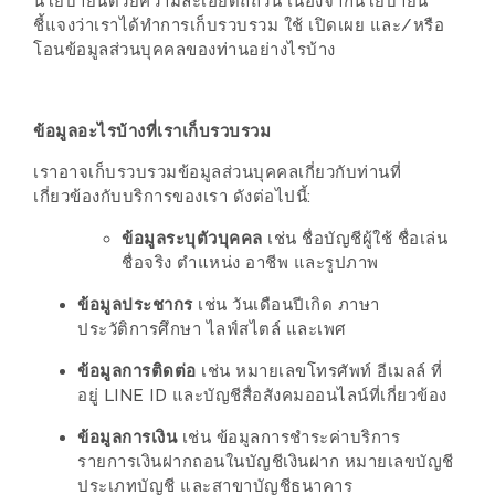
นโยบายนี้ด้วยความละเอียดถี่ถ้วน เนื่องจากนโยบายนี้
ช้อป
ชี้แจงว่าเราได้ทำการเก็บรวบรวม ใช้ เปิดเผย และ/หรือ
ชิ
โอนข้อมูลส่วนบุคคลของท่านอย่างไรบ้าง
ลล์
ชิม
ข้อมูลอะไรบ้างที่เราเก็บรวบรวม
ที่
HIMMA
เราอาจเก็บรวบรวมข้อมูลส่วนบุคคลเกี่ยวกับท่านที่
เกี่ยวข้องกับบริการของเรา ดังต่อไปนี้:
MARKET
FESTIVAL
ข้อมูลระบุตัวบุคคล
เช่น ชื่อบัญชีผู้ใช้ ชื่อเล่น
ชื่อจริง ตำแหน่ง อาชีพ และรูปภาพ
10
ข้อมูลประชากร
เช่น วันเดือนปีเกิด ภาษา
ร้าน
ประวัติการศึกษา ไลฟ์สไตล์ และเพศ
พ่อ
ข้อมูลการติดต่อ
เช่น หมายเลขโทรศัพท์ อีเมลล์ ที่
ค้า
อยู่ LINE ID และบัญชีสื่อสังคมออนไลน์ที่เกี่ยวข้อง
แซ่บ
ข้อมูลการเงิน
เช่น ข้อมูลการชำระค่าบริการ
แม่ค้า
รายการเงินฝากถอนในบัญชีเงินฝาก หมายเลขบัญชี
สวย
ประเภทบัญชี และสาขาบัญชีธนาคาร