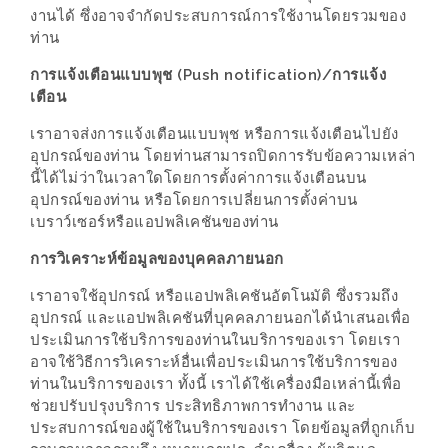
งานได้ ซึ่งอาจจำกัดประสบการณ์การใช้งานโดยรวมของ
ส่วนลด
ท่าน
พิเศษ
การแจ้งเตือนแบบพุช (Push notification)/การแจ้ง
ร้าน
เตือน
อาหาร
เราอาจส่งการแจ้งเตือนแบบพุช หรือการแจ้งเตือนไปยัง
ใน
อุปกรณ์ของท่าน โดยท่านสามารถปิดการรับข้อความเหล่า
เชียงใหม่
นี้ได้ไม่ว่าในเวลาใดโดยการตั้งค่าการแจ้งเตือนบน
อุปกรณ์ของท่าน หรือโดยการเปลี่ยนการตั้งค่าบน
เบราว์เซอร์หรือแอปพลิเคชันของท่าน
หนาว
นัก
การวิเคราะห์ข้อมูลของบุคคลภายนอก
ใช่
เราอาจใช้อุปกรณ์ หรือแอปพลิเคชันอัตโนมัติ ซึ่งรวมถึง
ไหม?
อุปกรณ์ และแอปพลิเคชันที่บุคคลภายนอกได้นำเสนอเพื่อ
แวะ
ประเมินการใช้บริการของท่านในบริการของเรา โดยเรา
อาจใช้วิธีการวิเคราะห์อื่นเพื่อประเมินการใช้บริการของ
ไป
ท่านในบริการของเรา ทั้งนี้ เราได้ใช้เครื่องมือเหล่านี้เพื่อ
ผิง
ช่วยปรับปรุงบริการ ประสิทธิภาพการทำงาน และ
ไฟ
ประสบการณ์ของผู้ใช้ในบริการของเรา โดยข้อมูลที่ถูกเก็บ