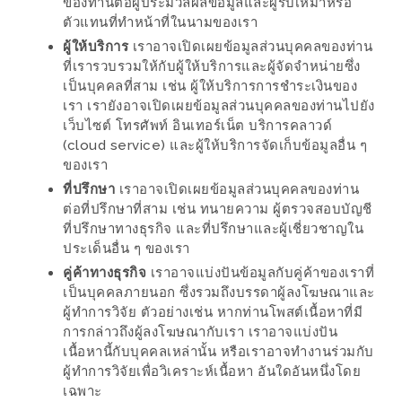
มา
ของท่านต่อผู้ประมวลผลข้อมูลและผู้รับเหมาหรือ
ตัวแทนที่ทำหน้าที่ในนามของเรา
พบ
ผู้ให้บริการ
เราอาจเปิดเผยข้อมูลส่วนบุคคลของท่าน
สินค้า
ที่เรารวบรวมให้กับผู้ให้บริการและผู้จัดจำหน่ายซึ่ง
เรื่อง
เป็นบุคคลที่สาม เช่น ผู้ให้บริการการชำระเงินของ
บ้าน
เรา เรายังอาจเปิดเผยข้อมูลส่วนบุคคลของท่านไปยัง
คุ้ม
เว็บไซต์ โทรศัพท์ อินเทอร์เน็ต บริการคลาวด์
(cloud service) และผู้ให้บริการจัดเก็บข้อมูลอื่น ๆ
ครบ
ของเรา
จบ
ที่ปรึกษา
เราอาจเปิดเผยข้อมูลส่วนบุคคลของท่าน
ที่
ต่อที่ปรึกษาที่สาม เช่น ทนายความ ผู้ตรวจสอบบัญชี
เดียว
ที่ปรึกษาทางธุรกิจ และที่ปรึกษาและผู้เชี่ยวชาญใน
ประเด็นอื่น ๆ ของเรา
HOMEPRO
คู่ค้าทางธุรกิจ
เราอาจแบ่งปันข้อมูลกับคู่ค้าของเราที่
FAIR
เป็นบุคคลภายนอก ซึ่งรวมถึงบรรดาผู้ลงโฆษณาและ
2017
ผู้ทำการวิจัย ตัวอย่างเช่น หากท่านโพสต์เนื้อหาที่มี
เชียงใหม่
การกล่าวถึงผู้ลงโฆษณากับเรา เราอาจแบ่งปัน
เนื้อหานี้กับบุคคลเหล่านั้น หรือเราอาจทำงานร่วมกับ
จัด
ผู้ทำการวิจัยเพื่อวิเคราะห์เนื้อหา อันใดอันหนึ่งโดย
เฉพาะ
เต็ม