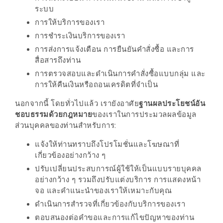
ระบบ
นโยบาย
การให้บริการของเรา
ความ
การชำระเงินบริการของเรา
เป็น
การส่งการแจ้งเตือน การยืนยันคำสั่งซื้อ และการ
ส่วน
สื่อสารถึงท่าน
ตัว
การตรวจสอบและดำเนินการคำสั่งซื้อแบบกลุ่ม และ
การให้คืนเงินหรือถอนเครดิตที่จำเป็น
ประกาศ
นอกจากนี้ โดยทั่วไปแล้ว เรายังอาศัย
ฐานผลประโยชน์อัน
ผล
ชอบธรรมด้วยกฎหมาย
ของเราในการประมวลผลข้อมูล
ผู้
ส่วนบุคคลของท่านสำหรับการ:
โชค
แจ้งให้ท่านทราบถึงโปรโมชั่นและโฆษณาที่
ดี
เกี่ยวข้องอย่างกว้าง ๆ
กับ
ปรับเปลี่ยนประสบการณ์ผู้ใช้ให้เป็นแบบรายบุคคล
น้า
อย่างกว้าง ๆ รวมถึงปรับแต่งบริการ การแสดงหน้า
จอ และคำแนะนำของเราให้เหมาะกับคุณ
อ้วน
ดำเนินการสำรวจที่เกี่ยวข้องกับบริการของเรา
ครั้ง
ตอบสนองต่อคำขอและการแก้ไขปัญหาของท่าน
ที่