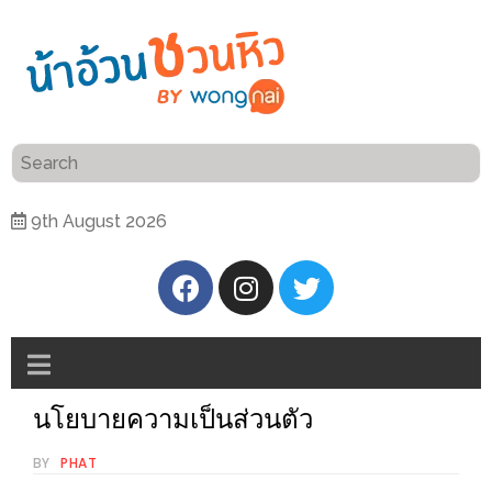
ร้าน
“เป็น
อาหาร
แสน”
แนะนำ
[PR]
9th August 2026
อิ่ม
เลือก
ร้าน
รับ
อาหาร
โชค
ที่
ที่
ต้องการ
โรงแรม
ศิริ
นโยบายความเป็นส่วนตัว
ติดต่อ
ปัน
น้า
นาฯ
BY
PHAT
อ้วน
เชียงใหม่