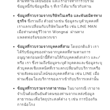
–
ตามที่ท่านได้ยินยอม และเราอาจทำการวบรวม
ข้อมูลนี้กับข้อมูลอื่น ๆ ที่เราได้มาเกี่ยวกับท่าน
ช็อป
ฟิน
ข้อมูลที่รวบรวมจากบริษัทในเครือ และพันธมิตรทาง
กิน
ธุรกิจ
ซึ่งรวมถึง ตัวอย่างเช่น ข้อมูลระบุตัวบุคคลที่
เราแลกเปลี่ยนกับบริษัทในเครือ เช่น LINE MAN
เพลิน
เมื่อท่านกดดูรีวิวจาก Wongnai ผ่านทาง
แพลตฟอร์มของพวกเขา
HFG
E-
ข้อมูลที่รวบรวมจากบุคคลที่สาม
โดยปกติแล้ว เรา
ได้รับข้อมูลของท่านจากบุคคลที่สามตามการ
NEWS
อนุญาตก่อนหน้านี้ที่ท่านให้กับบุคคลดังกล่าว และ/
GAME
หรือ เรา ซึ่งรวมถึงข้อมูลระบุตัวบุคคลและข้อมูลระบุ
(SABAI
ตัวบุคคลเชิงเทคนิคที่เราแลกเปลี่ยนกับบริการเครือ
ข่ายสังคมออนไลน์ของบุคคลที่สาม เช่น LINE เมื่อ
SEAFOOD)
ท่านเชื่อมโยงบริการของเราเข้ากับบริการเหล่านั้น
HOMEPRO
ข้อมูลที่รวบรวมจากสาธารณะ
ในบางกรณี เราอาจ
FAIR
จำเป็นต้องยืนยันตัวตนของท่านจากแหล่งข้อมูล
สาธารณะเพื่อวัตถุประสงค์ต่าง ๆ เช่น การป้องกัน
2017
การฉ้อโกง
เชียงใหม่