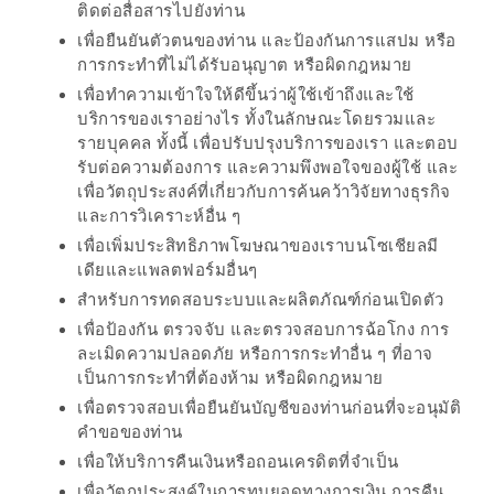
ติดต่อสื่อสารไปยังท่าน
ใหญ่
เพื่อยืนยันตัวตนของท่าน และป้องกันการแสปม หรือ
ที่สุด
การกระทำที่ไม่ได้รับอนุญาต หรือผิดกฎหมาย
ใน
เพื่อทำความเข้าใจให้ดีขึ้นว่าผู้ใช้เข้าถึงและใช้
โลก
บริการของเราอย่างไร ทั้งในลักษณะโดยรวมและ
กับ
รายบุคคล ทั้งนี้ เพื่อปรับปรุงบริการของเรา และตอบ
รับต่อความต้องการ และความพึงพอใจของผู้ใช้ และ
โรง
เพื่อวัตถุประสงค์ที่เกี่ยวกับการค้นคว้าวิจัยทางธุรกิจ
แรม
และการวิเคราะห์อื่น ๆ
ฮอ
เพื่อเพิ่มประสิทธิภาพโฆษณาของเราบนโซเชียลมี
ลิ
เดียและแพลตฟอร์มอื่นๆ
เดย์
สำหรับการทดสอบระบบและผลิตภัณฑ์ก่อนเปิดตัว
อินน์
เพื่อป้องกัน ตรวจจับ และตรวจสอบการฉ้อโกง การ
ละเมิดความปลอดภัย หรือการกระทำอื่น ๆ ที่อาจ
เชียงใหม่
เป็นการกระทำที่ต้องห้าม หรือผิดกฎหมาย
เพื่อตรวจสอบเพื่อยืนยันบัญชีของท่านก่อนที่จะอนุมัติ
PANDA
คำขอของท่าน
TIME
เพื่อให้บริการคืนเงินหรือถอนเครดิตที่จำเป็น
:
เพื่อวัตถุประสงค์ในการทบยอดทางการเงิน การคืน