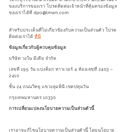
อั้น
ของบริการของเรา โปรดติดต่อเจ้าหน้าที่คุ้มครองข้อมูล
กิน
ของเราได้ที่ dpo@lmwn.com
ไม่
ยั้ง
สำหรับประเด็นที่ไม่เกี่ยวข้องกับความเป็นส่วนตัว โปรด
หมู
ติดต่อเราได้
ที่นี่
กระทะ
ข้อมูลเกี่ยวกับผู้ควบคุมข้อมูล
&
บริษัท วงใน มีเดีย จำกัด
ทะเล
เผา
เลขที่ 195 วัน แบงค็อก ทาวเวอร์ 4 ห้องเลขที่ 2403 –
2410
เชียงใหม่
งบ
ชั้น 24 ถนนวิทยุ แขวงลุมพินี เขตปทุมวัน
ไม่
กรุงเทพมหานคร 10330
บาน
การเปลี่ยนแปลงนโยบายความเป็นส่วนตัวนี้
ปลาย
ไม่
เกิน
เราอาจแก้ไขนโยบายความเป็นส่วนตัวนี้ โดยนโยบาย