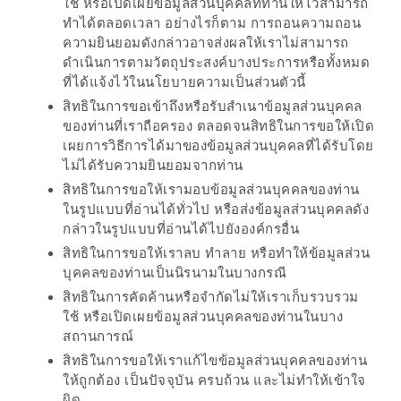
PINGFAI
ใช้ หรือเปิดเผยข้อมูลส่วนบุคคลที่ท่านให้ไว้สามารถ
ทำได้ตลอดเวลา อย่างไรก็ตาม การถอนความถอน
FESTIVAL
ความยินยอมดังกล่าวอาจส่งผลให้เราไม่สามารถ
3
ดำเนินการตามวัตถุประสงค์บางประการหรือทั้งหมด
ที่ได้แจ้งไว้ในนโยบายความเป็นส่วนตัวนี้
อาหาร
สิทธิในการขอเข้าถึงหรือรับสำเนาข้อมูลส่วนบุคคล
ญี่ปุ่น
ของท่านที่เราถือครอง ตลอดจนสิทธิในการขอให้เปิด
ระดับ
เผยการวิธีการได้มาของข้อมูลส่วนบุคคลที่ได้รับโดย
ไม่ได้รับความยินยอมจากท่าน
พรีเมียม
สิทธิในการขอให้เรามอบข้อมูลส่วนบุคคลของท่าน
พร้อม
ในรูปแบบที่อ่านได้ทั่วไป หรือส่งข้อมูลส่วนบุคคลดัง
สุ
กล่าวในรูปแบบที่อ่านได้ไปยังองค์กรอื่น
กี้
สิทธิในการขอให้เราลบ ทำลาย หรือทำให้ข้อมูลส่วน
เนื้อ
บุคคลของท่านเป็นนิรนามในบางกรณี
หมู
สิทธิในการคัดค้านหรือจำกัดไม่ให้เราเก็บรวบรวม
ใช้ หรือเปิดเผยข้อมูลส่วนบุคคลของท่านในบาง
ดำ
สถานการณ์
คู
สิทธิในการขอให้เราแก้ไขข้อมูลส่วนบุคคลของท่าน
โร
ให้ถูกต้อง เป็นปัจจุบัน ครบถ้วน และไม่ทำให้เข้าใจ
บูต
ผิด