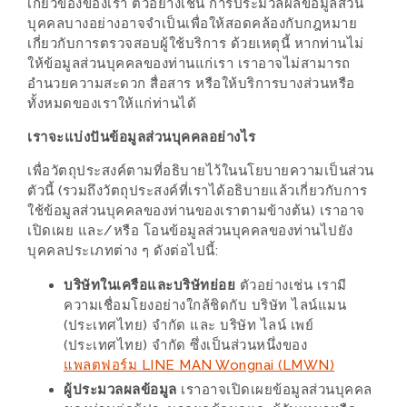
เกี่ยวข้องของเรา ตัวอย่างเช่น การประมวลผลข้อมูลส่วน
หิว
บุคคลบางอย่างอาจจำเป็นเพื่อให้สอดคล้องกับกฎหมาย
เกี่ยวกับการตรวจสอบผู้ใช้บริการ ด้วยเหตุนี้ หากท่านไม่
ข้าว
ให้ข้อมูลส่วนบุคคลของท่านแก่เรา เราอาจไม่สามารถ
อะไร
อำนวยความสะดวก สื่อสาร หรือให้บริการบางส่วนหรือ
ทั้งหมดของเราให้แก่ท่านได้
เอ่ย
อร่อย
เราจะแบ่งปันข้อมูลส่วนบุคคลอย่างไร
ที่สุด?
เพื่อวัตถุประสงค์ตามที่อธิบายไว้ในนโยบายความเป็นส่วน
ตัวนี้ (รวมถึงวัตถุประสงค์ที่เราได้อธิบายแล้วเกี่ยวกับการ
งาน
ใช้ข้อมูลส่วนบุคคลของท่านของเราตามข้างต้น) เราอาจ
แฟร์
เปิดเผย และ/หรือ โอนข้อมูลส่วนบุคคลของท่านไปยัง
บุคคลประเภทต่าง ๆ ดังต่อไปนี้:
เรื่อง
บ้าน
บริษัทในเครือและบริษัทย่อย
ตัวอย่างเช่น เรามี
ที่
ความเชื่อมโยงอย่างใกล้ชิดกับ บริษัท ไลน์แมน
(ประเทศไทย) จำกัด และ บริษัท ไลน์ เพย์
ทุก
(ประเทศไทย) จำกัด ซึ่งเป็นส่วนหนึ่งของ
คน
แพลตฟอร์ม LINE MAN Wongnai (LMWN)
ต้อง
ผู้ประมวลผลข้อมูล
เราอาจเปิดเผยข้อมูลส่วนบุคคล