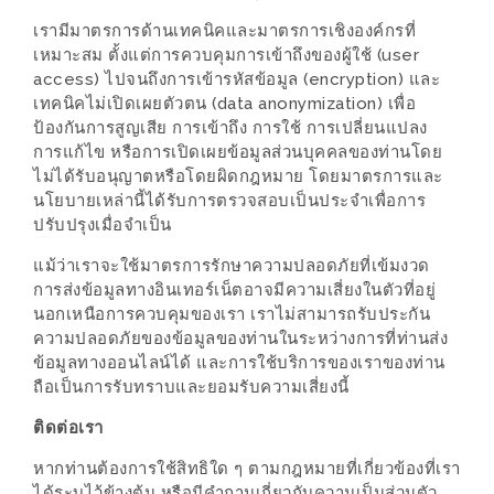
งด้วย
เรามีมาตรการด้านเทคนิคและมาตรการเชิงองค์กรที่
HUAWEI
เหมาะสม ตั้งแต่การควบคุมการเข้าถึงของผู้ใช้ (user
G7
access) ไปจนถึงการเข้ารหัสข้อมูล (encryption) และ
เทคนิคไม่เปิดเผยตัวตน (data anonymization) เพื่อ
PLUS
ป้องกันการสูญเสีย การเข้าถึง การใช้ การเปลี่ยนแปลง
สมา
การแก้ไข หรือการเปิดเผยข้อมูลส่วนบุคคลของท่านโดย
ร์ท
ไม่ได้รับอนุญาตหรือโดยผิดกฎหมาย โดยมาตรการและ
โฟน
นโยบายเหล่านี้ได้รับการตรวจสอบเป็นประจำเพื่อการ
ปรับปรุงเมื่อจำเป็น
ที่
เอาใจ
แม้ว่าเราจะใช้มาตรการรักษาความปลอดภัยที่เข้มงวด
การส่งข้อมูลทางอินเทอร์เน็ตอาจมีความเสี่ยงในตัวที่อยู่
ขา
นอกเหนือการควบคุมของเรา เราไม่สามารถรับประกัน
กิน
ความปลอดภัยของข้อมูลของท่านในระหว่างการที่ท่านส่ง
โดย
ข้อมูลทางออนไลน์ได้ และการใช้บริการของเราของท่าน
เฉพาะ
ถือเป็นการรับทราบและยอมรับความเสี่ยงนี้
ติดต่อเรา
อิ่ม
หากท่านต้องการใช้สิทธิใด ๆ ตามกฎหมายที่เกี่ยวข้องที่เรา
ไม่
ได้ระบุไว้ข้างต้น หรือมีคำถามเกี่ยวกับความเป็นส่วนตัว