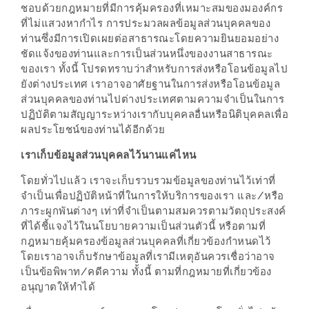
ชอบด้วยกฎหมายที่มีการคุ้มครองที่เหมาะสมของมองค์กร
ดี
ที่ไม่แสวงหากำไร การประมวลผลข้อมูลส่วนบุคคลของ
กับ
ท่านซึ่งมีการเปิดเผยต่อสาธารณะโดยความยินยอมอย่าง
วงใน
ชัดแจ้งของท่านและการเป็นส่วนหนึ่งของงานสาธารณะ
ของเรา ทั้งนี้ โปรดทราบว่าสำหรับการส่งหรือโอนข้อมูลไป
แจก
ยังต่างประเทศ เราอาจอาศัยฐานในการส่งหรือโอนข้อมูล
ฟรี
ส่วนบุคคลของท่านไปต่างประเทศตามความจำเป็นในการ
LINE
ปฏิบัติตามสัญญาระหว่างเรากับบุคคลอื่นหรือนิติบุคคลเพื่อ
ผลประโยชน์ของท่านได้อีกด้วย
GIFTCODE!
เราเก็บข้อมูลส่วนบุคคลไว้นานแค่ไหน
ลายแทง
โดยทั่วไปแล้ว เราจะเก็บรวบรวมข้อมูลของท่านไว้เท่าที่
ความ
จำเป็นเพื่อปฏิบัติหน้าที่ในการให้บริการของเรา และ/หรือ
อร่อย
ภาระผูกพันต่างๆ เท่าที่จำเป็นตามสมควรตามวัตถุประสงค์
ทั่ว
ที่ได้ชี้แจงไว้ในนโยบายความเป็นส่วนตัวนี้ หรือตามที่
เชียงใหม่
กฎหมายคุ้มครองข้อมูลส่วนบุคคลที่เกี่ยวข้องกำหนดไว้
โดยเราอาจเก็บรักษาข้อมูลที่เรามีเหตุอันควรเชื่อว่าอาจ
เป็นข้อพิพาท/คดีความ ทั้งนี้ ตามที่กฎหมายที่เกี่ยวข้อง
ลุ้น
อนุญาตให้ทำได้
บัตร