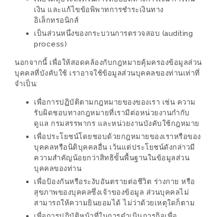
ทำไม
เงิน และแก้ไขข้อพิพาทการชำระเงินทาง
เรา
อิเล็กทรอนิกส์
ไม่
เป็นส่วนหนึ่งของกระบวนการตรวจสอบ (auditing
ทำ
process)
อาหาร
นอกจากนี้ เพื่อให้สอดคล้องกับกฎหมายคุ้มครองข้อมูลส่วน
ทาน
บุคคลที่บังคับใช้ เราอาจใช้ข้อมูลส่วนบุคคลของท่านเท่าที่
จำเป็น:
เอง?
เพื่อการปฏิบัติตามกฎหมายของของเรา เช่น ความ
SHOP
รับผิดชอบทางกฎหมายที่เรามีต่อหน่วยงานกำกับ
ดูแล กรมสรรพากร และหน่วยงานบังคับใช้กฎหมาย
TOP
เพื่อประโยชน์โดยชอบด้วยกฎหมายของเราหรือของ
10
บุคคลหรือนิติบุคคลอื่น เว้นแต่ประโยชน์ดังกล่าวมี
ความสำคัญน้อยกว่าสิทธิขั้นพื้นฐานในข้อมูลส่วน
รีวิว
บุคคลของท่าน
ร้าน
เพื่อป้องกันหรือระงับอันตรายต่อชีวิต ร่างกาย หรือ
อาหาร
สุขภาพของบุคคลซึ่งเจ้าของข้อมูล ส่วนบุคคลไม่
ที่
สามารถให้ความยินยอมได้ ไม่ว่าด้วยเหตุใดก็ตาม
เข้า
เพื่อการปฏิบัติหน้าที่ในการดำเนินภารกิจเพื่อ