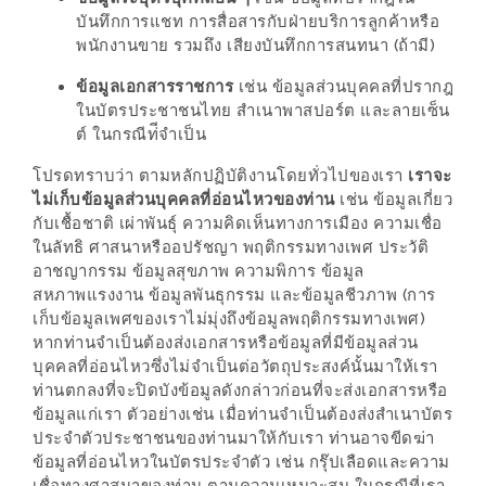
ลอง
บันทึกการแชท การสื่อสารกับฝ่ายบริการลูกค้าหรือ
ถนน
พนักงานขาย รวมถึง เสียงบันทึกการสนทนา (ถ้ามี)
คน
ข้อมูลเอกสารราชการ
เช่น ข้อมูลส่วนบุคคลที่ปรากฎ
เดิน
ในบัตรประชาชนไทย สำเนาพาสปอร์ต และลายเซ็น
วัน
ต์ ในกรณีท่ีจำเป็น
อาทิตย์
โปรดทราบว่า ตามหลักปฏิบัติงานโดยทั่วไปของเรา
เราจะ
ท่าแพ
ไม่เก็บข้อมูลส่วนบุคคลที่อ่อนไหวของท่าน
เช่น ข้อมูลเกี่ยว
เชียงใหม่
กับเชื้อชาติ เผ่าพันธุ์ ความคิดเห็นทางการเมือง ความเชื่อ
ในลัทธิ ศาสนาหรืออปรัชญา พฤติกรรมทางเพศ ประวัติ
CART
อาชญากรรม ข้อมูลสุขภาพ ความพิการ ข้อมูล
สหภาพแรงงาน ข้อมูลพันธุกรรม และข้อมูลชีวภาพ (การ
CHECKOUT
เก็บข้อมูลเพศของเราไม่มุ่งถึงข้อมูลพฤติกรรมทางเพศ)
หากท่านจำเป็นต้องส่งเอกสารหรือข้อมูลที่มีข้อมูลส่วน
บุคคลที่อ่อนไหวซึ่งไม่จำเป็นต่อวัตถุประสงค์นั้นมาให้เรา
DRAFT
ท่านตกลงที่จะปิดบังข้อมูลดังกล่าวก่อนที่จะส่งเอกสารหรือ
–
ข้อมูลแก่เรา ตัวอย่างเช่น เมื่อท่านจำเป็นต้องส่งสำเนาบัตร
บาร์บีคิว
ประจำตัวประชาชนของท่านมาให้กับเรา ท่านอาจขีดฆ่า
ข้อมูลที่อ่อนไหวในบัตรประจำตัว เช่น กรุ๊ปเลือดและความ
สาว