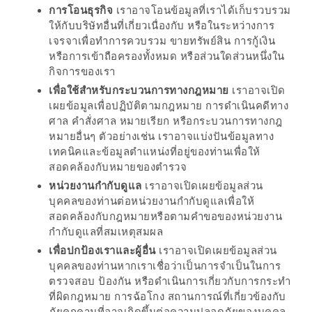
การโอนธุรกิจ
เราอาจโอนข้อมูลที่เราได้เก็บรวบรวม
กับ
ให้กับบริษัทอื่นที่เกี่ยวเนื่องกับ หรือในระหว่างการ
แผนที่
เจรจาเพื่อทำการควบรวม ขายทรัพย์สิน การกู้เงิน
ร้าน
หรือการเข้าถือครองทั้งหมด หรือส่วนใดส่วนหนึ่งใน
กิจการของเรา
หมู
เพื่อใช้สำหรับกระบวนการทางกฎหมาย
เราอาจเปิด
กระทะ
เผยข้อมูลเพื่อปฏิบัติตามกฎหมาย การดำเนินคดีทาง
ทั่ว
ศาล คำสั่งศาล หมายเรียก หรือกระบวนการทางกฎ
เชียงใหม่
หมายอื่นๆ ตัวอย่างเช่น เราอาจแบ่งปันข้อมูลทาง
งบ
เทคนิคและข้อมูลตำแหน่งที่อยู่ของท่านเพื่อให้
สอดคล้องกับหมายของตำรวจ
ไม่
หน่วยงานกำกับดูแล
เราอาจเปิดเผยข้อมูลส่วน
บาน
บุคคลของท่านต่อหน่วยงานกำกับดูแลเพื่อให้
ปลาย
สอดคล้องกับกฎหมายหรือตามคำขอของหน่วยงาน
อิ่ม
กำกับดูแลที่สมเหตุสมผล
ชิ
เพื่อปกป้องเราและผู้อื่น
เราอาจเปิดเผยข้อมูลส่วน
บุคคลของท่านหากเราเชื่อว่าเป็นการจำเป็นในการ
ลล์
ตรวจสอบ ป้องกัน หรือดำเนินการเกี่ยวกับการกระทำ
ไม่
ที่ผิดกฎหมาย การฉ้อโกง สถานการณ์ที่เกี่ยวข้องกับ
เกิน