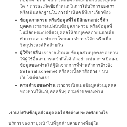
ภัยคุกคามที่อาจเกิดขึ้นต่อความปลอดภัยของบุคคล
200
ใด ๆ การละเมิดข้อกำหนดในการให้บริการของเรา
หรือเป็นหลักฐานใน การดำเนินคดีที่เราเกี่ยวข้อง
บาท
ข้อมูลภาพรวม หรือข้อมูลที่ไม่มีลักษณะบ่งชี้ตัว
บุคคล
เราอาจแบ่งปันข้อมูลภาพรวม หรือข้อมูลที่
ชี้
ไม่มีลักษณะบ่งชี้ตัวบุคคลให้กับบุคคลภายนอกเพื่อ
เบาะแส
ทำการตลาด ทำการโฆษณา ทำการวิจัย หรือเพื่อ
ความ
วัตถุประสงค์ที่คล้ายกัน
อร่อย
ผู้ใช้รายอื่น
เราอาจเปิดเผยข้อมูลส่วนบุคคลของท่าน
ให้ผู้ใช้อื่นสามารถเข้าถึงได้ ตัวอย่างเช่น การเปิดเผย
ข้อมูลของท่านให้ผู้อื่นจากการที่ท่านทำการอ้างอิง
ตาม
(referral scheme) หรือลงเนื้อหาสื่อต่าง ๆ บน
รอย
เว็บไซต์ของเรา
น้า
ตามคำขอของท่าน
เราอาจเปิดเผยข้อมูลส่วนบุคคล
อ้วน
ของท่านให้แก่บุคคลอื่นๆ ตามคำขอของท่าน
ชวน
หิว
เราแบ่งปันข้อมูลส่วนบุคคลไปยังต่างประเทศอย่างไร
ติดต่อ
บริการของเรามุ่งเป้าไปที่ลูกค้าปลายทางที่อยู่ใน