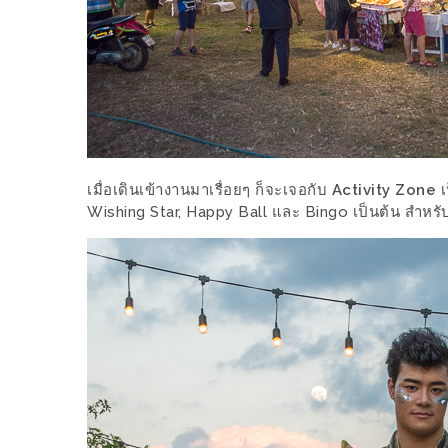
เหนือ
กับ
สลัด
หนุ่ม
บ้านนา
เมนู
เด็ด
เมื่อเดินเข้างานมาเรื่อยๆ ก็จะเจอกับ
Activity Zone
เ
จาก
Wishing Star, Happy Ball และ Bingo เป็นต้น สำหรับ 
ANNA
FARM
ที่
เอาชนะ
ใจ
กรรมการ
จาก
THE