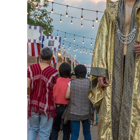
DISH
EVENT
ที่
ต้อง
ห้าม
พลาด
สำหรับ
ฤดู
หนาว
นี้
กับ
PING
FAI
FESTIVAL
2