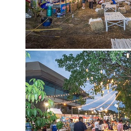
ลอง
ถนน
คน
เดิน
วัน
อาทิตย์
ท่าแพ
เชียงใหม่
CART
CHECKOUT
DRAFT
–
บาร์บีคิว
สาว