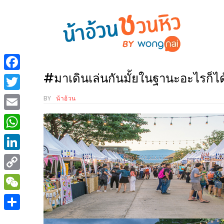
ร้าน
“เป็น
อาหาร
แสน”
#มาเดินเล่นกันมั้ยในฐานะอะไรก็ได้
Facebook
แนะนำ
[PR]
Twitter
BY
น้าอ้วน
อิ่ม
เลือก
Email
ร้าน
รับ
อาหาร
โชค
WhatsApp
ที่
ที่
LinkedIn
ต้องการ
โรงแรม
Copy
ศิริ
ติดต่อ
ปัน
Link
WeChat
น้า
นาฯ
อ้วน
Share
เชียงใหม่