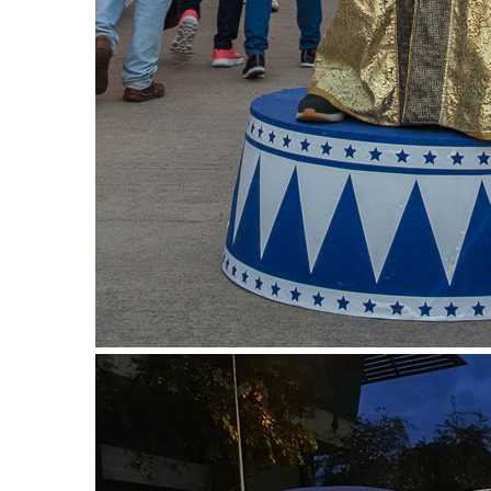
–
ช็อป
ฟิน
กิน
เพลิน
HFG
E-
NEWS
GAME
(SABAI
SEAFOOD)
HOMEPRO
FAIR
2017
เชียงใหม่