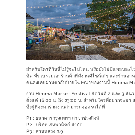
WONGNAI.COM
#มา
เดิน
นโยบาย
เล่น
ความ
กัน
เป็น
มั้ย
ส่วน
ใน
ตัว
ฐานะ
สำหรับใครที่วันนี้ไม่รู้จะไปไหน หรือยังไม่มีแพลนอะไ
อะไร
ชิค ที่รวบรวมเอาร้านค้าที่มีงานดีไซน์เก๋ๆ และร้านอา
ก็ได้
คนคงเคยผ่านตากับป้ายโฆษณาของงานนี้
Himma Ma
…
งาน
Himma Market Festival
จัดวันที่ 2 และ 3 ธ
งาน
ตั้งแต่ 16:00 น. ถึง 23:00 น. สำหรับใครที่อยากจะมา
เดียว
ซึ่งผู้ที่จะมาร่วมงานสามารถจอดรถได้ที่
ที่
P1 : ธนาคารกรุงเทพฯ สาขาข่วงสิงห์
ครบ
P2 : บริษัท สหพานิชย์ จำกัด
ครั้ง
P3 : สวนหลวง ร.9