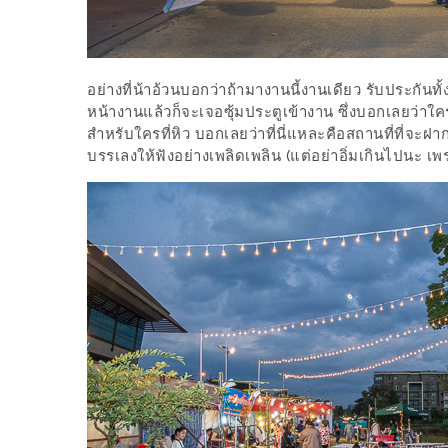
ร้าน
รวย
เสน่ห์
อย่างที่น้าอ้วนบอกว่าถ้ามางานนี้งานเดียว รับประกันทั้
ของ
หน้างานแล้วก็จะเจอซุ้มประตูเข้างาน ซึ่งบอกเลยว่าใครก
เชียงใหม่
สำหรับใครที่หิว บอกเลยว่าที่นี่แหละคือสถานที่ที่จ
ที่
บรรเลงให้ฟังอย่างเพลิดเพลิน (แต่อย่าอิ่มเกินไปนะ เ
ต้อง
ไป
ลอง
16
ร้าน
อร่อย
ที่
ต้อง
มา