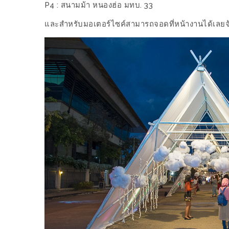
P4 : สนามม้า หนองฮ่อ มทบ. 33
ช้อป
ชิ
และสำหรับมอเตอร์ไซค์สามารถจอดที่หน้างานได้เลยจ
ลล์
ชิม
ที่
HIMMA
MARKET
FESTIVAL
10
ร้าน
พ่อ
ค้า
แซ่บ
แม่ค้า
สวย