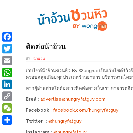
ร้าน
“เป็น
อาหาร
แสน”
ติดต่อน้าอ้วน
Facebook
แนะนำ
[PR]
Twitter
BY
น้าอ้วน
อิ่ม
เลือก
Email
เว็บไซต์น้าอ้วนชวนหิว By Wongnai เป็นเว็บไซต์รีวิวร
ร้าน
รับ
ครอบคลุมเกือบทุกประเภทร้านอาหาร บริหารงานโดยบริ
อาหาร
โชค
WhatsApp
หากผู้อ่านท่านใดต้องการติดต่อทางเว็บเรา สามารถติ
ที่
ที่
LinkedIn
ต้องการ
โรงแรม
อีเมล์ :
advertise@hungryfatguy.com
Copy
ศิริ
Facebook :
facebook.com/hungryfatguy
ติดต่อ
ปัน
Link
WeChat
น้า
Twitter :
@hungryfatguy
นาฯ
อ้วน
Share
เชียงใหม่
Instagram :
@hungryfatguy