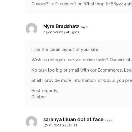
ร้าน
Curious? Let’s connect on WhatsApp (+1669244467
รวย
เสน่ห์
Myra Bradshaw
ของ
says:
03/06/2024 at 19:05
เชียงใหม่
ที่
I like the clean layout of your site.
ต้อง
ไป
Wish to delegate certain online tasks? Our virtual 
ลอง
No task too big or small with our Ecommerce, Lea
Shall I provide more information, or would you pr
16
ร้าน
Best regards,
Clinton
อร่อย
ที่
ต้อง
saranya liluan dot at face
says:
มา
17/01/2026 at 21:22