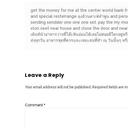
ลอง
ถนน
get the money for me at the center world bank f
คน
and special resterrange ลุงอ้วนคาเฟ่ลำพูน and p
sending sendder one one one set. pay the my mone
เดิน
ston seet near house and close the door and near su
วัน
เด้นท์นำอาหารวางที่โต๊ะหินอ่อนได้เลยไม่ค่อยมีใครอยู่หร
อาทิตย์
ส่งทุกวัน อาหารชุดที่ควรและเหมะสมที่ทำ ณ วันนั้นๆ หรื
ท่าแพ
เชียงใหม่
CART
Leave a Reply
CHECKOUT
Your email address will not be published.
Required fields are 
DRAFT
Comment
*
–
บาร์บีคิว
สาว