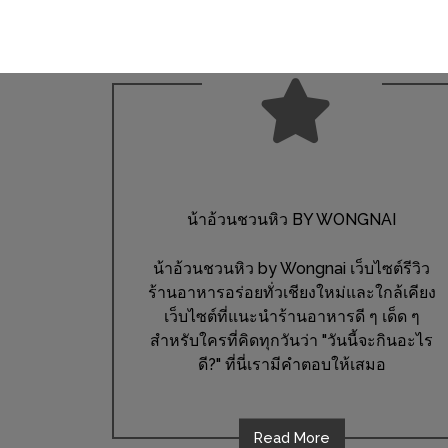
DISH
EVENT
ที่
ต้อง
ห้าม
พลาด
สำหรับ
น้าอ้วนชวนหิว BY WONGNAI
ฤดู
หนาว
น้าอ้วนชวนหิว by Wongnai เว็บไซต์รีวิว
นี้
ร้านอาหารอร่อยทั่วเชียงใหม่และใกล้เคียง
กับ
เว็บไซต์ที่แนะนำร้านอาหารดี ๆ เด็ด ๆ
PING
สำหรับใครที่คิดทุกวันว่า "วันนี้จะกินอะไร
FAI
ดี?" ที่นี่เรามีคำตอบให้เสมอ
FESTIVAL
2
Read More