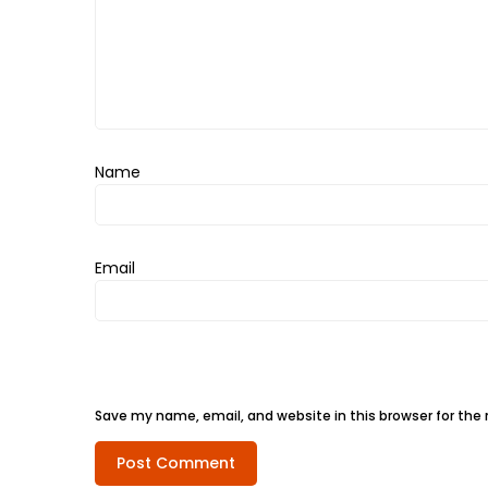
เหนือ
กับ
สลัด
หนุ่ม
บ้านนา
เมนู
Name
เด็ด
จาก
ANNA
Email
FARM
ที่
เอาชนะ
ใจ
กรรมการ
Save my name, email, and website in this browser for the
จาก
THE