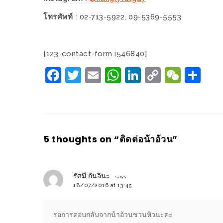
โทรศัพท์ :
WONGNAI.COM
02-713-5922, 09-5369-5553
#มา
เดิน
นโยบาย
เล่น
[123-contact-form i546840]
ความ
กัน
เป็น
Facebook
Twitter
Email
WhatsApp
LinkedIn
Copy
WeCh
Sh
มั้ย
ส่วน
Link
ใน
ตัว
ฐานะ
อะไร
ก็ได้
5 thoughts on “
ติดต่อน้าอ้วน
”
…
งาน
เดียว
รัศมี กันจินะ
says:
18/07/2016 at 13:45
ที่
ครบ
รอการตอบกลับจากน้าอ้วนชวนหิวนะคะ
ครั้ง