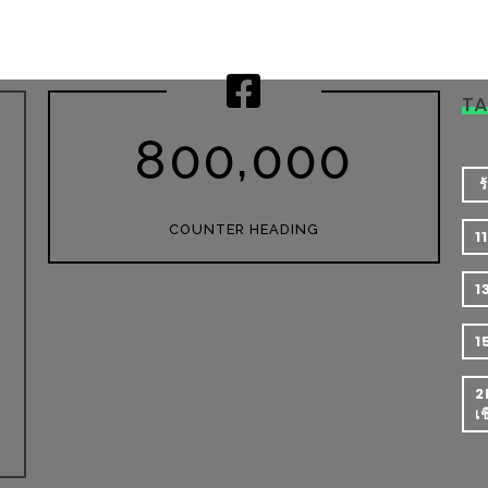
T
,
8
0
0
0
0
0
​
COUNTER HEADING
1
1
1
2
เ