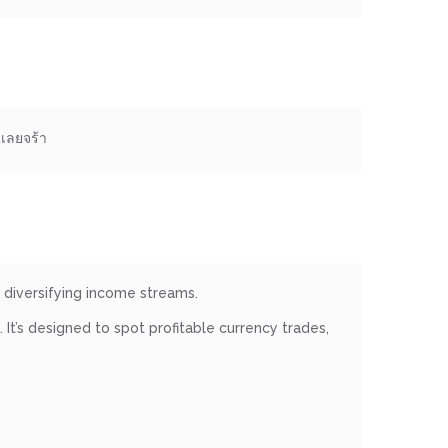
ูเลยจร้า
diversifying income streams.
It’s designed to spot profitable currency trades,