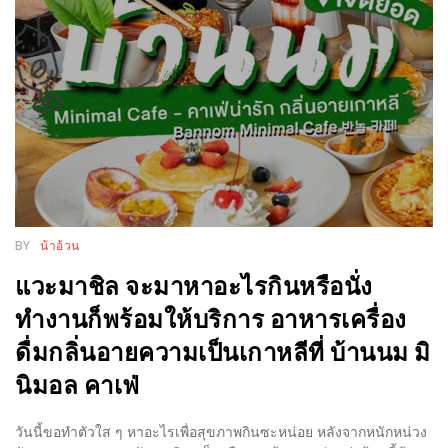
งด้วย
HUAWEI
G7
PLUS
สมา
ร์ท
โฟน
ที่
เอาใจ
BY
น้าอ้วน
ขา
แวะมาชิล จะมาหาอะไรกินหรือนั่ง
กิน
ทำงานก็พร้อมให้บริการ อาหารเครื่อง
โดย
ดื่มกลิ่นอายความเป็นเกาหลีที่ บ้านนม มิ
เฉพาะ
นิมอล คาเฟ่
อิ่ม
ไม่
วันนี้ขอทำตัวใส ๆ หาอะไรเพื่อสุขภาพกินซะหน่อย หลังจากหนักหน่วง