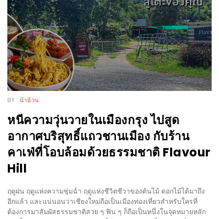
งาน
เดียว
ทั้ง
ช้อป
กิน
เที่ยว
พร้อม
BY
น้าอ้วน
โปร
โม
หนีความวุ่นวายในเมืองกรุง ไปสูด
ชั่น
อากาศบริสุทธิ์แถวชานเมือง กับร้าน
สำหรับ
คาเฟ่ที่โอบล้อมด้วยธรรมชาติ Flavour
คน
Hill
รัก
บ้าน
ฤดูฝน ฤดูแห่งความชุ่มฉ่ำ ฤดูแห่งชีวิตชีวาของต้นไม้ ดอกไม้ได้มาถึง
มากมาย
อีกแล้ว และแน่นอนว่าเชียงใหม่ถือเป็นเมืองท่องเที่ยวสำหรับใครที่
ต้องการมาสัมผัสธรรมชาติสวย ๆ ฟิน ๆ ก็ถือเป็นหนึ่งในจุดหมายหลัก