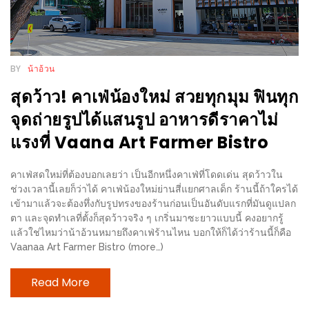
เหนือ
กับ
สลัด
หนุ่ม
BY
น้าอ้วน
บ้านนา
สุดว้าว! คาเฟ่น้องใหม่ สวยทุกมุม ฟินทุก
เมนู
จุดถ่ายรูปได้แสนรูป อาหารดีราคาไม่
เด็ด
แรงที่ Vaana Art Farmer Bistro
จาก
ANNA
คาเฟ่สดใหม่ที่ต้องบอกเลยว่า เป็นอีกหนึ่งคาเฟ่ที่โดดเด่น สุดว้าวใน
FARM
ช่วงเวลานี้เลยก็ว่าได้ คาเฟ่น้องใหม่ย่านสี่แยกศาลเด็ก ร้านนี้ถ้าใครได้
ที่
เข้ามาแล้วจะต้องทึ่งกับรูปทรงของร้านก่อนเป็นอันดับแรกที่มันดูแปลก
เอาชนะ
ตา และจุดทำเลที่ตั้งก็สุดว้าวจริง ๆ เกริ่นมาซะยาวแบบนี้ คงอยากรู้
แล้วใช่ไหมว่าน้าอ้วนหมายถึงคาเฟ่ร้านไหน บอกให้ก็ได้ว่าร้านนี้ก็คือ
ใจ
Vaanaa Art Farmer Bistro (more…)
กรรมการ
จาก
Read More
THE