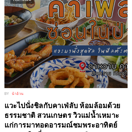
หิว
ข้าว
อะไร
เอ่ย
อร่อย
ที่สุด?
งาน
แฟร์
เรื่อง
บ้าน
BY
น้าอ้วน
ที่
แวะไปนั่งชิลกับคาเฟ่ลับ ห้อมล้อมด้วย
ทุก
ธรรมชาติ สวนเกษตร วิวแม่น้ำเหมาะ
คน
แก่การมาทอดอารมณ์ชมพระอาทิตย์
ต้อง