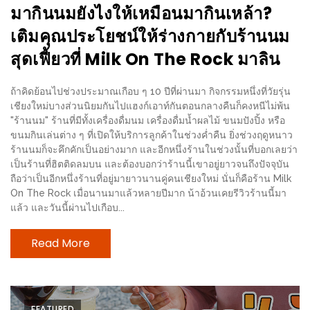
มากินนมยังไงให้เหมือนมากินเหล้า?
ชม
เติมคุณประโยชน์ให้ร่างกายกับร้านนม
มาก
ที่สุด
สุดเฟี้ยวที่ Milk On The Rock มาลิน
ประจำ
ปี
ถ้าคิดย้อนไปช่วงประมาณเกือบ ๆ 10 ปีที่ผ่านมา กิจกรรมหนึ่งที่วัยรุ่น
เชียงใหม่บางส่วนนิยมกันไปแฮงก์เอาท์กันตอนกลางคืนก็คงหนีไม่พ้น
2557
"ร้านนม" ร้านที่มีทั้งเครื่องดื่มนม เครื่องดื่มน้ำผลไม้ ขนมปังปิ้ง หรือ
ขนมกินเล่นต่าง ๆ ที่เปิดให้บริการลูกค้าในช่วงค่ำคืน ยิ่งช่วงฤดูหนาว
กิจกรรม
ร้านนมก็จะคึกคักเป็นอย่างมาก และอีกหนึ่งร้านในช่วงนั้นที่บอกเลยว่า
ชิง
เป็นร้านที่ฮิตติดลมบน และต้องบอกว่าร้านนี้เขาอยู่ยาวจนถึงปัจจุบัน
ถือว่าเป็นอีกหนึ่งร้านที่อยู่มายาวนานคู่คนเชียงใหม่ นั่นก็คือร้าน Milk
รางวัล
On The Rock เมื่อนานมาแล้วหลายปีมาก น้าอ้วนเคยรีวิวร้านนี้มา
กับ
แล้ว และวันนี้ผ่านไปเกือบ...
สมาชิก
Read More
ENEWS
น้า
อ้วน
ชวน
FEATURED