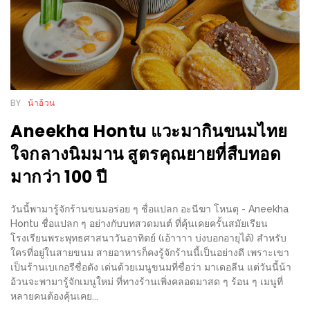
300
บาท
เกี่ยว
กับ
เว็บ
BY
น้าอ้วน
น้า
Aneekha Hontu แวะมากินขนมไทย
อ้วน
ใจกลางนิมมาน สูตรคุณยายที่สืบทอด
ชวน
มากว่า 100 ปี
หิว
เจ้าของ
วันนี้พามารู้จักร้านขนมอร่อย ๆ ชื่อแปลก อะนีฆา โหนตุ - Aneekha
Hontu ชื่อแปลก ๆ อย่างกับบทสวดมนต์ ที่คุ้นเคยครั้นสมัยเรียน
ร้าน
โรงเรียนพระพุทธศาสนาวันอาทิตย์ (เอ้าาาา บ่งบอกอายุได้) สำหรับ
แนะนำ
ใครที่อยู่ในสายขนม สายอาหารก็คงรู้จักร้านนี้เป็นอย่างดี เพราะเขา
ร้าน
เป็นร้านเบเกอรีชื่อดัง เด่นด้วยเมนูขนมที่ชื่อว่า มาเดอลีน แต่วันนี้น้า
อ้วนจะพามารู้จักเมนูใหม่ ที่ทางร้านเพิ่งคลอดมาสด ๆ ร้อน ๆ เมนูที่
หลายคนต้องคุ้นเคย...
เพื่อน