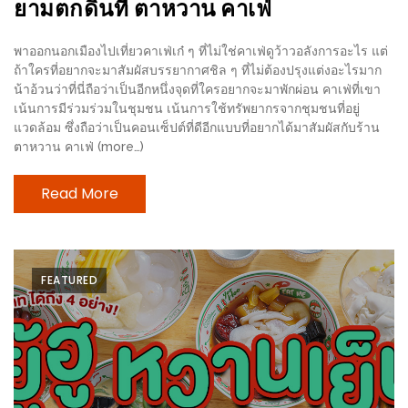
มา
ยามตกดินที่ ตาหวาน คาเฟ่
พบ
สินค้า
พาออกนอกเมืองไปเที่ยวคาเฟ่เก๋ ๆ ที่ไม่ใช่คาเฟ่ดูว้าวอลังการอะไร แต่
ถ้าใครที่อยากจะมาสัมผัสบรรยากาศชิล ๆ ที่ไม่ต้องปรุงแต่งอะไรมาก
เรื่อง
น้าอ้วนว่าที่นี่ถือว่าเป็นอีกหนึ่งจุดที่ใครอยากจะมาพักผ่อน คาเฟ่ที่เขา
บ้าน
เน้นการมีร่วมร่วมในชุมชน เน้นการใช้ทรัพยากรจากชุมชนที่อยู่
คุ้ม
แวดล้อม ซึ่งถือว่าเป็นคอนเซ็ปต์ที่ดีอีกแบบที่อยากได้มาสัมผัสกับร้าน
ตาหวาน คาเฟ่ (more…)
ครบ
จบ
Read More
ที่
เดียว
HOMEPRO
FAIR
FEATURED
2017
เชียงใหม่
จัด
เต็ม