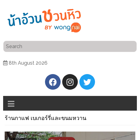
ร้าน
“เป็น
อาหาร
แสน”
แนะนำ
[PR]
8th August 2026
อิ่ม
เลือก
ร้าน
รับ
อาหาร
โชค
ที่
ที่
ต้องการ
โรงแรม
ศิริ
ร้านกาแฟ เบเกอร์รี่และขนมหวาน
ติดต่อ
ปัน
น้า
นาฯ
อ้วน
เชียงใหม่