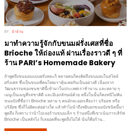
ใหญ่
ที่สุด
ใน
โลก
BY
น้าอ้วน
กับ
มาทำความรู้จักกับขนมฝรั่งเศสที่ชื่อ
โรง
Brioche ให้ถ่องแท้ ผ่านเรื่องราวดี ๆ ที่
แรม
ร้าน PARI’s Homemade Bakery
ฮอ
ลิ
ถ้าพูดถึงขนมอบแบบฝรั่งหละก็ หลายคนก็คงคิดถึงขนมอบในสไตล์
เดย์
ฝรั่งเศส ซึ่งเป็นขนมที่คนไทยเราคุ้นเคยกันเป็นอย่างดี เนื่องจาก
อินน์
วัฒนธรรมของชนชาตินี้เข้ามาในประเทศเราช้านาน และหลาย ๆ
เชียงใหม่
เมนูเป็นเมนูที่รสชาติดี และมีเอกลักษณ์ด้วย หนึ่งในนั้นก็คงหนีไม่พ้น
ขนมปังที่ชื่อว่า Brioche หลาย ๆ คนมักจะออกเสียงว่า บริยอช หรือ
บริอ๊อซ ซึ่งก็ไม่ผิดแต่อย่างใด แล้วทำไมน้าถึงหยิบยกขนมปังชนิดนี้มา
PANDA
พูดถึง ก็เพราะว่าน้าไปเจอร้านขนมเล็ก ๆ ร้านหนึ่งที่เขาเน้นการเสิร์ฟ
TIME
Brioche เป็นหลักไง ก็เลยอดที่จะพูดถึงไม่ได้ นั่นก็คือร้าน...
: