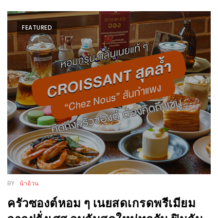
DISH
EVENT
FEATURED
ที่
ต้อง
ห้าม
พลาด
สำหรับ
ฤดู
หนาว
นี้
กับ
PING
FAI
BY
น้าอ้วน
FESTIVAL
ครัวซองต์หอม ๆ เนยสดเกรดพรีเมียม
2