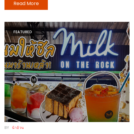
ทำไม
Read More
เรา
ไม่
ทำ
FEATURED
อาหาร
ทาน
เอง?
SHOP
TOP
10
รีวิว
ร้าน
อาหาร
ที่
BY
น้าอ้วน
เข้า