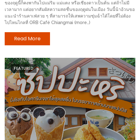
รับ
ของฤดูนี้ก็คงพากันไปแม่ริม แม่แตง หรือเชียงดาวเป็นต้น แต่ถ้าไม่มี
ประทาน
เวลามาก แต่อยากสัมผัสความสดชื่นของฤดูฝนในเมือง วันนี้น้าอ้วนขอ
แนะนำร้านคาเฟ่สวย ๆ ที่สามารถให้เสพความชุ่มฉ่ำได้โดยที่ไม่ต้อง
อาหาร
ไปไหนไกลที่ ORB Café Chiangmai (more…)
มูลค่า
1,000
Read More
บาท
ฟรี
3
FEATURED
รางวัล
วัน
แม่
สุด
พิเศษ
โปร
โม
ชั่น