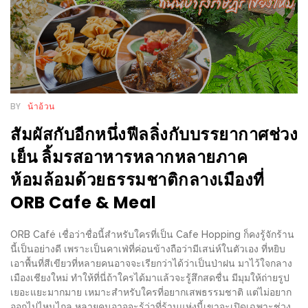
ร้าน
รวย
เสน่ห์
ของ
เชียงใหม่
ที่
BY
น้าอ้วน
ต้อง
สัมผัสกับอีกหนึ่งฟีลลิ่งกับบรรยากาศช่วง
ไป
เย็น ลิ้มรสอาหารหลากหลายภาค
ลอง
ห้อมล้อมด้วยธรรมชาติกลางเมืองที่
16
ORB Cafe & Meal
ร้าน
อร่อย
ORB Café เชื่อว่าชื่อนี้สำหรับใครที่เป็น Cafe Hopping ก็คงรู้จักร้าน
นี้เป็นอย่างดี เพราะเป็นคาเฟ่ที่ค่อนข้างถือว่ามีเสน่ห์ในตัวเอง ที่หยิบ
ที่
เอาพื้นที่สีเขียวที่หลายคนอาจจะเรียกว่าได้ว่าเป็นป่าฝน มาไว้ใจกลาง
ต้อง
เมืองเชียงใหม่ ทำให้ที่นี่ถ้าใครได้มาแล้วจะรู้สึกสดชื่น มีมุมให้ถ่ายรูป
มา
เยอะแยะมากมาย เหมาะสำหรับใครที่อยากเสพธรรมชาติ แต่ไม่อยาก
ออกไปไหนไกล หลายคนอาจจะรู้ว่าที่ร้านแห่งนี้เขาจะเปิดเฉพาะช่วง