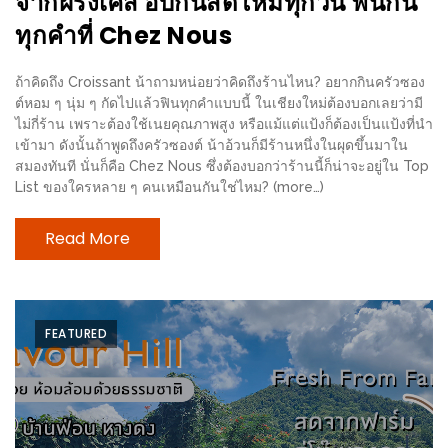
จากฝรั่งเศส อบกันสดใหม่ทุกวัน ฟินกัน
–
ช็อป
ทุกคำที่ Chez Nous
ฟิน
ถ้าคิดถึง Croissant น้าถามหน่อยว่าคิดถึงร้านไหน? อยากกินครัวซอง
กิน
ต์หอม ๆ นุ่ม ๆ กัดไปแล้วฟินทุกคำแบบนี้ ในเชียงใหม่ต้องบอกเลยว่ามี
เพลิน
ไม่กี่ร้าน เพราะต้องใช้เนยคุณภาพสูง หรือแม้แต่แป้งก็ต้องเป็นแป้งที่นำ
เข้ามา ดังนั้นถ้าพูดถึงครัวซองต์ น้าอ้วนก็มีร้านหนึ่งในผุดขึ้นมาใน
HFG
สมองทันที นั่นก็คือ Chez Nous ซึ่งต้องบอกว่าร้านนี้ก็น่าจะอยู่ใน Top
List ของใครหลาย ๆ คนเหมือนกันใช่ไหม? (more…)
E-
NEWS
Read More
GAME
(SABAI
SEAFOOD)
FEATURED
HOMEPRO
FAIR
2017
เชียงใหม่