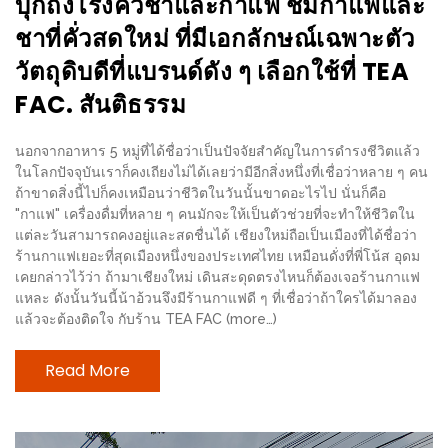
บุกถึงโรงคั่วชาและกาแฟ ชิมกาแฟและ
1
ชาที่คั่วสดใหม่ ที่มีเอกลักษณ์เฉพาะตัว
วัตถุดิบดีที่แบรนด์ดัง ๆ เลือกใช้ที่ TEA
พา
เพื่อน
FAC. สันติธรรม
มา
นอกจากอาหาร 5 หมู่ที่ได้ชื่อว่าเป็นปัจจัยสำคัญในการดำรงชีวิตแล้ว
ม่วน
ในโลกปัจจุบันเราก็คงเถียงไม่ได้เลยว่ามีอีกสิ่งหนึ่งที่เชื่อว่าหลาย ๆ คน
กั๋น
ถ้าขาดสิ่งนี้ไปก็คงเหมือนว่าชีวิตในวันนั้นขาดอะไรไป นั่นก็คือ
บน
"กาแฟ" เครื่องดื่มที่หลาย ๆ คนมักจะให้เป็นตัวช่วยที่จะทำให้ชีวิตใน
แต่ละวันสามารถคงอยู่และสดชื่นได้ เชียงใหม่ถือเป็นเมืองที่ได้ชื่อว่า
INSTAGRAM
ร้านกาแฟเยอะที่สุดเมืองหนึ่งของประเทศไทย เหมือนดั่งที่พี่โน้ส อุดม
เคยกล่าวไว้ว่า ถ้ามาเชียงใหม่ เดินสะดุดตรงไหนก็ต้องเจอร้านกาแฟ
รวม
แหละ ดังนั้นวันนี้น้าอ้วนจึงมีร้านกาแฟดี ๆ ที่เชื่อว่าถ้าใครได้มาลอง
โปร
แล้วจะต้องติดใจ กับร้าน TEA FAC (more…)
โม
Read More
ชั่
นวัน
แม่