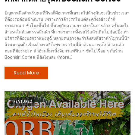
ดี
ปัญหาหนึ่งสำหรับคนที่มีรถก็คือเวลาที่เอารถไปล้างมันจะเป็นช่วงเวลา
กับ
ที่ต้องรอค่อนข้างนาน เพราะการล้างรถในแต่ละครั้งอย่างต่ำก็
วงใน
ประมาณ 1 ชั่วโมงขึ้นไป ขึ้นอยู่กับความยากง่ายในการล้าง ครั้นจะไป
แจก
ล้างรถในห้างสรรพสินค้า ที่เราสามารถทิ้งรถไว้แล้วเดินไปช้อปปิ้ง ค่า
บริการก็ต้องบอกว่าแพงหูฉี่ หลายคนอาจจะกำลังสงสัยว่าทำไมวันนี้น้า
ฟรี
อ้วนมาพูดถึงเรื่องล้างรถ? ก็เพราะว่าวันนี้น้าอ้วนเอารถไปล้าง แล้ว
LINE
ตอนที่ต้องรอรถ น้าอ้วนก็มานั่งจิบกาแฟฟิน ๆ ชิลไปเรื่อย ๆ กับร้าน
GIFTCODE!
Boonsiri Coffee นี่ยังไงหละ (more…)
ลายแทง
Read More
ความ
อร่อย
ทั่ว
FEATURED
เชียงใหม่
ลุ้น
บัตร