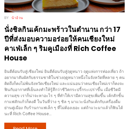
น้า
อ้วน
BY
น้าอ้วน
ติดต่อ
นั่งชิลกินเค้กมะพร้าวในตำนาน กว่า 17
น้า
ปีที่ส่งมอบความอร่อยให้คนเชียงใหม่
อ้วน
คาเฟ่เล็ก ๆ ริมคูเมืองที่ Rich Coffee
น้า
House
อ้วน
ชวน
ยินดีต้อนรับสู่เชียงใหม่ ยินดีต้อนรับสู่ฤดูหนาว ฤดูแห่งการท่องเที่ยว ถ้า
คุย
อยากมาสัมผัสกับธรรมชาติในช่วงฤดูหนาวหนึ่งในจังหวัดที่หลาย ๆ คน
คิดถึงก็คงไม่พ้นจังหวัดเชียงใหม่ และแน่นอนว่าคนเชียงใหม่เราก็คงจะ
ฟินกับอากาศที่เย็นลงทำให้รู้สึกว่าชีวิตกระปรี้กระเปร่าขึ้น เมื่อชีวิตมี
นโยบาย
ความสุข เราก็น่าจะหาอะไร ๆ ที่ทำให้เรามีความสุขเพิ่มขึ้น เค้กสักชิ้น
ความ
กาแฟสักแก้วก็คงดี ในวันที่ว่าง ๆ ชิล ๆ มาแวะนั่งกินเค้กกับเครื่องดื่ม
เป็น
ย่านคู่เมือง กับร้านกาแฟเล็ก ๆ ที่ไม่ต้องเยอะ แต่ถ้าแวะมาแล้วก็ฟินได้
นะที่ Rich Coffee House...
ส่วน
ตัว
Read More