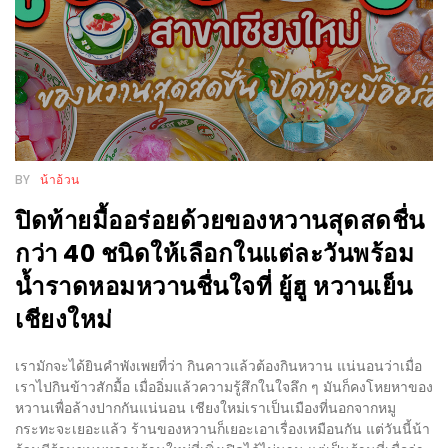
กับ
แผนที่
ร้าน
หมู
กระทะ
ทั่ว
BY
น้าอ้วน
เชียงใหม่
ปิดท้ายมื้ออร่อยด้วยของหวานสุดสดชื่น
งบ
ไม่
กว่า 40 ชนิดให้เลือกในแต่ละวันพร้อม
บาน
น้ำราดหอมหวานชื่นใจที่ ยู้ฮู หวานเย็น
ปลาย
เชียงใหม่
อิ่ม
ชิ
เรามักจะได้ยินคำพังเพยที่ว่า กินคาวแล้วต้องกินหวาน แน่นอนว่าเมื่อ
ลล์
เราไปกินข้าวสักมื้อ เมื่ออิ่มแล้วความรู้สึกในใจลึก ๆ มันก็คงโหยหาของ
หวานเพื่อล้างปากกันแน่นอน เชียงใหม่เราเป็นเมืองที่นอกจากหมู
ไม่
กระทะจะเยอะแล้ว ร้านของหวานก็เยอะเอาเรื่องเหมือนกัน แต่วันนี้น้า
เกิน