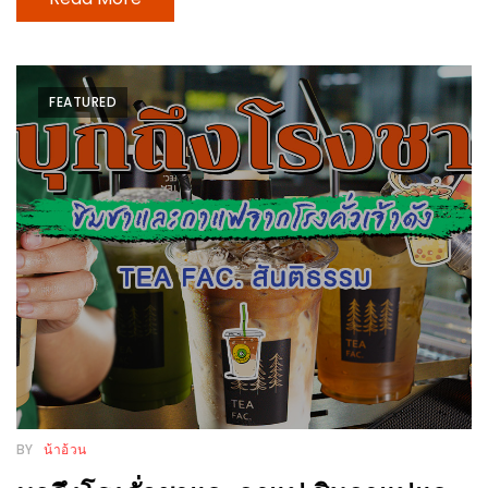
นโยบาย
ความ
เป็น
FEATURED
ส่วน
ตัว
ประกาศ
ผล
ผู้
โชค
ดี
กับ
น้า
อ้วน
ครั้ง
BY
น้าอ้วน
ที่