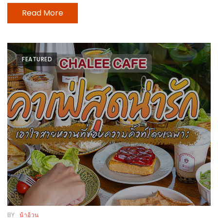
Read More
ส่วนลด
พิเศษ
ร้าน
อาหาร
FEATURED
ใน
เชียงใหม่
หนาว
นัก
ใช่
ไหม?
แวะ
ไป
ผิง
ไฟ
BY
น้าอ้วน