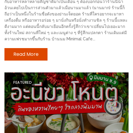
กับอาหารหลาหลายสัญชาติมาเป็นเดือน ๆ ต้องบอกก่อนว่าร้านนี้น้า
อั้น
อ้วนเคยไปเป็นการส่วนตัวมาแล้วเมื่อนานมาแล้ว (นานมาก) ร้านนี้ก็
กิน
ถือว่าเป็นหนึ่งในร้านชื่อดังของย่านเจ็ดยอด ร้านที่ใครอยากจะมาหา
ไม่
เครื่องดื่ม หรืออาหารอร่อย ๆ มานั่งกินหรือนั่งทำงานชิล ๆ ร้านนี้แหละ
ดีงามมาก แต่ตอนนี้กลับมาเยือนอีกครั้งรู้สึกว่าเขาเปลี่ยนไปเยอะมาก
ยั้ง
ทั้งร้านใหม่ สถานที่ใหม่ ๆ และเมนูต่าง ๆ ที่รู้สึกแปลกตา ร้านเดิมแต่มี
หมู
ความเฟรชมากขึ้นกับร้าน บ้านนม Minimal Cafe...
กระทะ
&
Read More
ทะเล
เผา
เชียงใหม่
FEATURED
งบ
ไม่
บาน
ปลาย
ไม่
เกิน