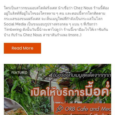
ช้อป
ใครเป็นสาวกขนมอบสไตล์ฝรั่งเศส น้าเชื่อว่า Chez Nous ร้านนี้ต้อง
ชิ
อยู่ในลิสต์ที่อยู่ในใจของใครหลาย ๆ คน และตอนนี้หากใครติดตาม
ลล์
กระแสของขนมฝรั่งเศส จะเห็นเมนูใหม่ที่กำลังเป็นกระแสในโลก
Social Media เป็นขนมอบรูปร่างทรงกลม ๆ แบน ๆ ที่เรียกว่า
ชิม
Timbering ดังนั้นวันนี้น้าจะพาไปดูว่า ร้านนี้เขามีอะไรให้เราชิมกัน
ที่
บ้าง กับร้าน Chez Nous สาขาสันกำแพง (more…)
HIMMA
MARKET
Read More
FESTIVAL
10
FEATURED
ร้าน
พ่อ
ค้า
แซ่บ
แม่ค้า
สวย