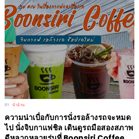
แห่ง
ชาติ
2557
ร้าน
หมู
กระทะ
ทั่ว
เชียงใหม่
TOP30
ราคา
ไม่
เกิน
BY
น้าอ้วน
200
ความน่าเบื่อกับการนั่งรอล้างรถจะหมด
บาท
ไป นั่งจิบกาแฟชิล เดินดูรถมือสองสภาพ
ดีหลากหลายรุ่นที่ Boonsiri Coffee
รีวิว