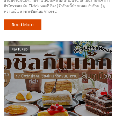
อ้วนมีร้านขนมหวานร้านใหม่ที่เพิ่งเปิดได้ไม่นาน แต่เป็นร้านที่เชื่อว่า
200
ถ้าใครชอบเล่น Tiktok หละก็ ก็คงรู้จักร้านนี้บ้างแหละ กับร้าน ยู้ฮู
หวานเย็น สาขาเชียงใหม่ (more…)
บาท
Read More
ชี้
เบาะแส
ความ
อร่อย
FEATURED
ตาม
รอย
น้า
อ้วน
ชวน
หิว
ติดต่อ