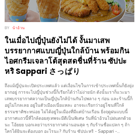
เด็ด
สำหรับ
คุณ
BY
น้าอ้วน
แม่
ในเมื่อไปญี่ปุ่นยังไม่ได้ งั้นมาเสพ
ที่รัก
บรรยากาศแบบญี่ปุ่นใกล้บ้าน พร้อมกิน
2560
ไอศกรีมเจลาโต้สุดสดชื่นที่ร้าน ซัปปะ
สบาย
หริ Sappari さっぱり
ใจ๋…
สไตล์
ถึงแม้ญี่ปุ่นจะเปิดประเทศแล้ว แต่เงื่อนไขในการเข้าประเทศนั้นก็ยังยุ่ง
นิมมาน
ยากอยู่ การจะไปญี่ปุ่นช่วงนี้ก็เรียกได้ว่าไม่ง่ายนัก ดังนั้นเราก็แวะมา
เสพบรรยากาศความเป็นญี่ปุ่นใกล้บ้านกันไปพลาง ๆ ก่อน และร้านนี้ก็
(ดี
อยู่ไม่ไกลเลย อยู่ในตัวเมืองเนี่ยแหละ อาจจะเรียกว่าอยู่โซนที่ใกล้
คอน
ธรรมชาติซะหน่อย ไม่ได้อยู่ในเมืองที่มีแต่บ้านเรือน ยิ่งฤดูฝนแบบนี้
โด
อากาศแถวนี้ที่ใกล้ดอยสุเทพจะมีดีเป็นพิเศษ วันที่น้าอ้วนไปฝนตกด้วย
นะ โอ้ยยย บอกเลยว่าบรรยากาศน่านอนสุด ๆ กับร้านชื่อแปลก ๆ ถ้า
นิม)
ใครได้ยินจะต้องบอก อะไรนะ? กับร้าน ซัปปะหริ - Sappari -...
เชียงใหม่