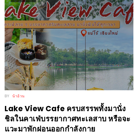
PINGFAI
FESTIVAL
3
อาหาร
ญี่ปุ่น
ระดับ
พรีเมียม
พร้อม
สุ
กี้
เนื้อ
BY
น้าอ้วน
หมู
Lake View Cafe ครบสรรพทั้งมานั่ง
ดำ
ชิลในคาเฟ่บรรยากาศทะเลสาบ หรือจะ
คู
แวะมาพักผ่อนออกกำลังกาย
โร
บูต