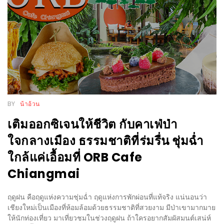
รับ
ประทาน
บุฟเฟ่ต์
ฟรี
ที่
LE
CRYSTAL
เชียงใหม่
BY
น้าอ้วน
ฟรี
เติมออกซิเจนให้ชีวิต กับคาเฟ่ป่า
2
ใจกลางเมือง ธรรมชาติที่ร่มรื่น ชุ่มฉ่ำ
ท่าน
ใกล้แค่เอื้อมที่ ORB Cafe
ลุ้น
Chiangmai
รับ
GIFT
ฤดูฝน คือฤดูแห่งความชุ่มฉ่ำ ฤดูแห่งการพักผ่อนที่แท้จริง แน่นอนว่า
เชียงใหม่เป็นเมืองที่ห้อมล้อมด้วยธรรมชาติที่สวยงาม มีป่าเขามากมาย
VOUCHER
ให้นักท่องเที่ยว มาเที่ยวชมในช่วงฤดูฝน ถ้าใครอยากสัมผัสมนต์เสน่ห์