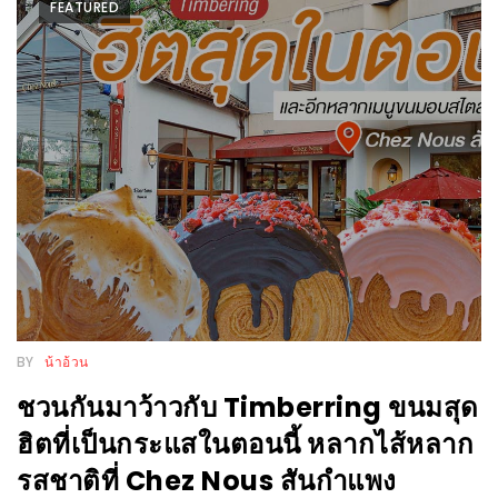
FEATURED
WONGNAI.COM
#มา
เดิน
นโยบาย
เล่น
ความ
กัน
เป็น
มั้ย
ส่วน
ใน
ตัว
ฐานะ
อะไร
ก็ได้
…
งาน
BY
น้าอ้วน
เดียว
ชวนกันมาว้าวกับ Timberring ขนมสุด
ที่
ฮิตที่เป็นกระแสในตอนนี้ หลากไส้หลาก
ครบ
รสชาติที่ Chez Nous สันกำแพง
ครั้ง