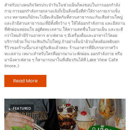
สำหรับบางคนกิจวัตรประจำวันในช่วงเย็นก็คงชอบในการออกกำลัง
ะ
กาย การออกกำลังกายกลางแจ้งก็เป็นสิ่งหนึ่งที่ทำให้ร่างกายเราแข็ง
สุด
แรง หลายคนก็มักจะไปยืดเส้นยืดกันที่สวนสาธารณะกันเสียส่วนใหญ่
เด็ด
และถ้ามีสวนสาธารณะที่มีทั้งที่กว้าง ๆ ให้ได้ออกกำลังกาย และมีสถาน
ที่พักผ่อนหย่อนใจ อยู่ติดทะเลสาบ ให้ความสดชื่นในยามเย็น และจะดี
ที่
กว่าไหมถ้ามีร้านอาหาร คาเฟ่สวย ๆ มีเครื่องดื่มและอาหารไว้คอย
AIKO
บริการด้วย ก็น่าจะฟินกันไปใหญ่ ถ้าอย่างงั้นน้าอ้วนก็คงต้องหยิบยก
(THE
รีวิวของร้านนี้มาเล่าสู่กันฟังแล้วหละ ร้านอาหารที่มีบรรยากาศวิว
ทะเลสาบ เหมาะสำหรับใครที่อยากมาแวะพักผ่อน ออกกำลังกาย หรือ
UP,
มานั่งคาเฟ่สวย ๆ ก็สามารถมาในที่เดียวกันได้ที่ Lake View Cafe
RAMA
(more…)
3)
Read More
อาหาร
โดน
ใจ
FEATURED
ภาพ
ใส
ปิ๊