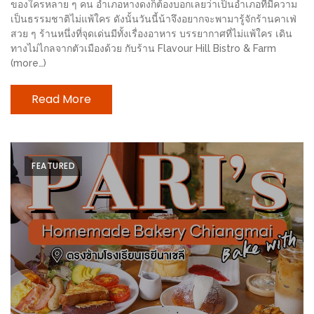
MAPS
ของใครหลาย ๆ คน อำเภอหางดงก็ต้องบอกเลยว่าเป็นอำเภอที่มีความ
เป็นธรรมชาติไม่แพ้ใคร ดังนั้นวันนี้น้าจึงอยากจะพามารู้จักร้านคาเฟ่
สวย ๆ ร้านหนึ่งที่จุดเด่นมีทั้งเรื่องอาหาร บรรยากาศที่ไม่แพ้ใคร เดิน
MY
ทางไม่ไกลจากตัวเมืองด้วย กับร้าน Flavour Hill Bistro & Farm
ACCOUNT
(more…)
NEW
Read More
FACEBOOK
TIMELINE
POLICY
FEATURED
OKTOBERFEST
ครั้ง
ที่
2
เทศกาล
เบียร์
ที่