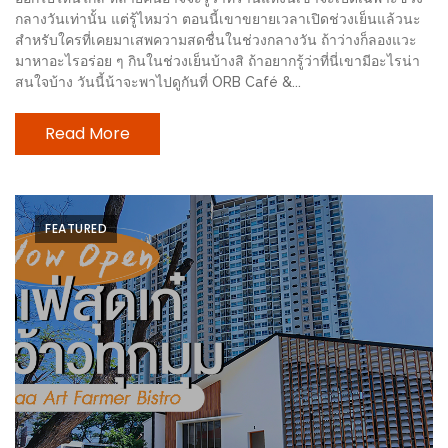
ลอง
กลางวันเท่านั้น แต่รู้ไหมว่า ตอนนี้เขาขยายเวลาเปิดช่วงเย็นแล้วนะ
ถนน
สำหรับใครที่เคยมาเสพความสดชื่นในช่วงกลางวัน ถ้าว่างก็ลองแวะ
คน
มาหาอะไรอร่อย ๆ กินในช่วงเย็นบ้างสิ ถ้าอยากรู้ว่าที่นี่เขามีอะไรน่า
สนใจบ้าง วันนี้น้าจะพาไปดูกันที่ ORB Café &...
เดิน
วัน
Read More
อาทิตย์
ท่าแพ
เชียงใหม่
FEATURED
CART
CHECKOUT
DRAFT
–
บาร์บีคิว
สาว