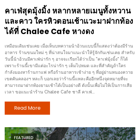
อุ่นๆ
คาเฟ่สุดมุ้งมิ้ง หลากหลายเมนูทั้งหวาน
ปิ้ง
มาร์ช
และคาว ใครหิวตอนเช้าแวะมาฝากท้อง
เมล
ได้ที่ Chalee Cafe หางดง
โล่
พร้อม
เหมือนเดิมเช่นเคย เมื่อเห็นบทความน้าอ้วนแบบนี้ก็แสดงว่าต้องมีร้าน
ชิม
อาหาร ร้านขนมใหม่ ๆ ที่น่าสนใจมาแนะนำให้รู้จักกันเช่นเคย สำหรับ
วันนี้น้าอ้วนมีคาเฟ่น่ารัก ๆ อาจจะเรียกได้ว่าเป็น "คาเฟ่มุ้งมิ้ง" ก็ได้
และ
เพราะร้านนี้เขามีแต่อะไรน่ารัก ๆ เต็มไปหมด และที่สำคัญถ้าใคร
ช้อป
กำลังมองหาร้านกาแฟ หรือร้านอาหารเช้าง่าย ๆ ที่อยู่ย่านหนองควาย
ที่
เขตคันคลองฯ หละก็ บอกเลยว่าร้านนี้แหละคืออีกหนึ่งจุดหมายที่จะ
สามารถมาฝากท้องยามเช้าได้เป็นอย่างดี ดังนั้นเพื่อไม่ให้เป็นการเสีย
เดียว
เวลา ขอแนะนำร้าน Chalee Cafe ชาลี คาเฟ่...
ครบ
ที่
Read More
งาน
LEO
PRESENTS
FEATURED