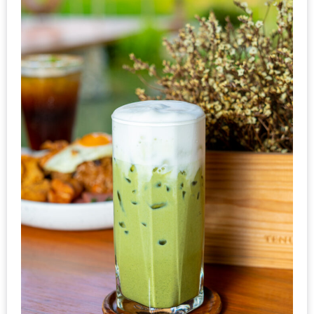
300
บาท
เกี่ยว
กับ
เว็บ
น้า
อ้วน
ชวน
หิว
เจ้าของ
ร้าน
แนะนำ
ร้าน
เพื่อน