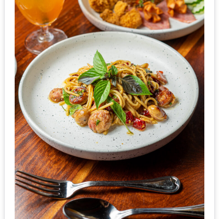
200
บาท
ชี้
เบาะแส
ความ
อร่อย
ตาม
รอย
น้า
อ้วน
ชวน
หิว
ติดต่อ