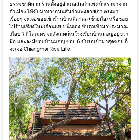
ร้าน
ธรรมชาติมาก ร้านตั้งอยู่อำเภอสันกำแพง ถ้าเรามาจาก
รวย
ตัวเมือง ให้ขับมาทางถนนสันกำแพงสายเก่า ตรงมา
เรื่อยๆ จะเจอซอยเข้าร้านบ้านศิลาดล (ซ้ายมือ) หรือซอย
เสน่ห์
ไปร้านเชียงใหม่เรือนแพ 1 นั่นเอง ขับรถเข้ามาประมาณ
ของ
เกือบ 3 กิโลเมตร จะสังเกตเห็นโรงเรียนบ้านมอญอยู่ขวา
เชียงใหม่
มือ และจะมีซอยบ้านมอญ ซอย 6 ขับรถเข้ามาสุดซอย ก็
ที่
จะเจอ Chiangmai Rice Life
ต้อง
ไป
ลอง
16
ร้าน
อร่อย
ที่
ต้อง
มา