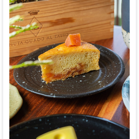
เด็ด
สำหรับ
คุณ
แม่
ที่รัก
2560
สบาย
ใจ๋…
สไตล์
นิมมาน
(ดี
คอน
โด
นิม)
เชียงใหม่