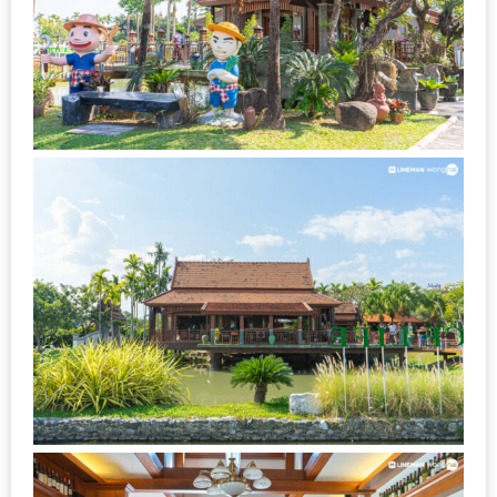
เหนือ
กับ
สลัด
หนุ่ม
บ้านนา
เมนู
เด็ด
จาก
ANNA
FARM
ที่
เอาชนะ
ใจ
กรรมการ
จาก
THE