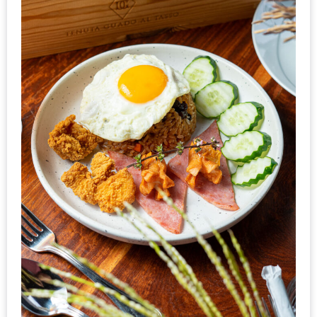
1
พา
เพื่อน
มา
ม่วน
กั๋น
บน
INSTAGRAM
รวม
โปร
โม
ชั่
นวัน
แม่