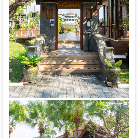
ลอง
ถนน
คน
เดิน
วัน
อาทิตย์
ท่าแพ
เชียงใหม่
CART
CHECKOUT
DRAFT
–
บาร์บีคิว
สาว