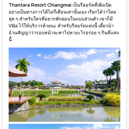
งาน
Thantara Resort Chiangmai
เป็นรีสอร์ทที่เพิ่งเปิด
อย่างเป็นทางการได้ไม่กี่เดือนเท่านั้นเอง เรียกได้ว่าใหม่
เดียว
สุด ๆ สำหรับใครที่อยากพักผ่อนในแบบส่วนตัว เขาก็มี
ทั้ง
Villa ไว้ให้บริการด้วยนะ สำหรับรีสอร์ทแห่งนี้ เดี๋ยวน้า
ช้อป
อ้วนสัญญาว่ารอบหน้าจะพาไปหาอะไรอร่อย ๆ กินที่แห่ง
กิน
นี้
เที่ยว
พร้อม
โปร
โม
ชั่น
สำหรับ
คน
รัก
บ้าน
มากมาย