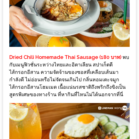
กับ
แผนที่
ร้าน
หมู
กระทะ
ทั่ว
Dried Chili Homemade Thai Sausage (180 บาท)
พบ
เชียงใหม่
กับเมนูฟิวชั่นระหว่างไทยและอิตาเลียน สปาเก็ตตี
งบ
ไส้กรอกอีสาน ความจัดจ้านของซอสที่เคลือบเส้นมา
ไม่
กำลังดี ไม่อ่อนหรือไม่จัดจนเกินไป กลิ่นหอมเตะจมูก
บาน
ไส้กรอกอีสานโฮมเมด เนื้อแน่นรสชาติถึงพริกถึงขิงเป็น
ปลาย
สูตรพิเศษของทางร้าน ที่หากินที่ไหนไม่ได้นอกจากที่นี่
อิ่ม
ชิ
ลล์
ไม่
เกิน