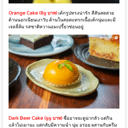
ส่วนลด
Orange Cake (89 บาท)
เค้กรูปทรงน่ารัก สีสันสดสวย
พิเศษ
ด้านนอกเนียนเงาวับ ด้านในสอดแทรกเนื้อเค้กนุ่มและมี
ร้าน
เจลลี่ส้ม รสชาติหวานอมเปรี้ยวซ่อนอยู่
อาหาร
ใน
เชียงใหม่
หนาว
นัก
ใช่
ไหม?
แวะ
ไป
ผิง
Dark Beer Cake (99 บาท)
ชื่ออาจจะดูน่ากลัว แต่กิน
ไฟ
แล้วไม่เมานะ แต่กลับมีความฉ่ำ นุ่ม อร่อย ผสานกับครีม