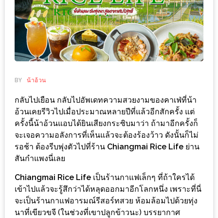
ช้อป
ชิ
ลล์
ชิม
ที่
HIMMA
BY
น้าอ้วน
MARKET
กลับไปเยือน กลับไปอัพเดทความสวยงามของคาเฟ่ที่น้า
FESTIVAL
อ้วนเคยรีวิวไปเมื่อประมาณหลายปีที่แล้วอีกสักครั้ง แต่
ครั้งนี้น้าอ้วนแอบได้ยินเสียงกระซิบมาว่า ถ้ามาอีกครั้งก็
10
จะเจอความอลังการที่เห็นแล้วจะต้องร้องว้าว ดังนั้นก็ไม่
ร้าน
รอช้า ต้องรีบพุ่งตัวไปที่ร้าน
Chiangmai Rice Life
ย่าน
พ่อ
สันกำแพงนี่เลย
ค้า
Chiangmai Rice Life
เป็นร้านกาแฟเล็กๆ ที่ถ้าใครได้
แซ่บ
เข้าไปแล้วจะรู้สึกว่าได้หลุดออกมาอีกโลกหนึ่ง เพราะที่นี่
แม่ค้า
จะเป็นร้านกาแฟอารมณ์รีสอร์ทสวย ห้อมล้อมไปด้วยทุ่ง
สวย
นาที่เขียวขจี (ในช่วงที่เขาปลูกข้าวนะ) บรรยากาศ