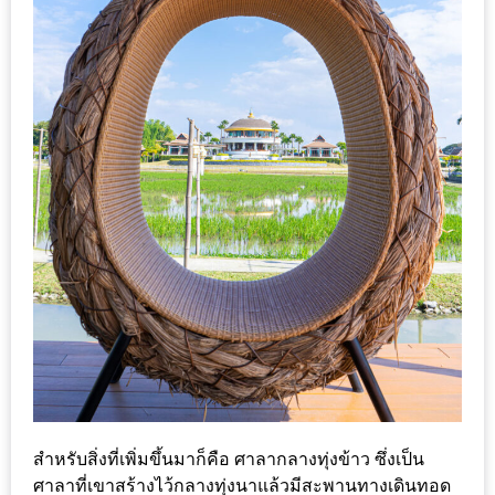
ใหญ่
ที่สุด
ใน
โลก
กับ
โรง
แรม
ฮอ
ลิ
เดย์
อินน์
เชียงใหม่
PANDA
TIME
สำหรับสิ่งที่เพิ่มขึ้นมาก็คือ ศาลากลางทุ่งข้าว ซึ่งเป็น
:
ศาลาที่เขาสร้างไว้กลางทุ่งนาแล้วมีสะพานทางเดินทอด