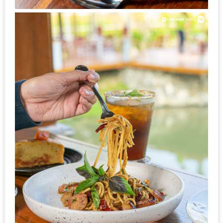
น้า
อ้วน
ติดต่อ
น้า
อ้วน
น้า
อ้วน
ชวน
คุย
นโยบาย
ความ
เป็น
ส่วน
ตัว