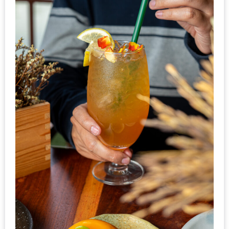
ะ
สุด
เด็ด
ที่
AIKO
(THE
UP,
RAMA
3)
อาหาร
โดน
ใจ
ภาพ
ใส
ปิ๊