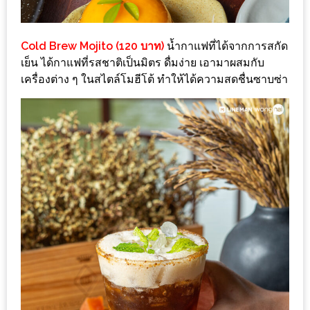
งด้วย
HUAWEI
Cold Brew Mojito (120 บาท)
น้ำกาแฟที่ได้จากการสกัด
G7
เย็น ได้กาแฟที่รสชาติเป็นมิตร ดื่มง่าย เอามาผสมกับ
PLUS
เครื่องต่าง ๆ ในสไตล์โมฮีโต้ ทำให้ได้ความสดชื่นซาบซ่า
สมา
ร์ท
โฟน
ที่
เอาใจ
ขา
กิน
โดย
เฉพาะ
อิ่ม
ไม่