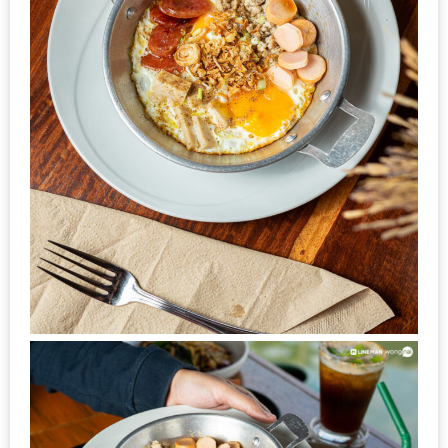
มา
พบ
สินค้า
เรื่อง
บ้าน
คุ้ม
ครบ
จบ
ที่
เดียว
HOMEPRO
FAIR
2017
เชียงใหม่
จัด
เต็ม