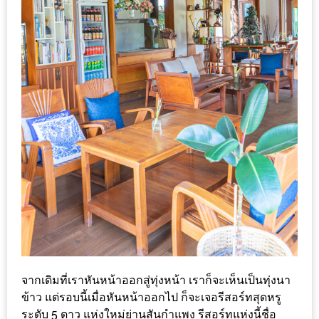
–
ช็อป
ฟิน
กิน
เพลิน
HFG
E-
NEWS
GAME
(SABAI
SEAFOOD)
HOMEPRO
FAIR
จากเดิมที่เราหันหน้าออกสู่ทุ่งหน้า เราก็จะเห็นเป็นทุ่งนา
2017
ข้าว แต่รอบนี้เมื่อหันหน้าออกไป ก็จะเจอรีสอร์ทสุดหรู
เชียงใหม่
ระดับ 5 ดาว แห่งใหม่ย่านสันกำแพง รีสอร์ทแห่งนี้ชื่อ