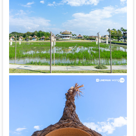
MAPS
MY
ACCOUNT
NEW
FACEBOOK
TIMELINE
POLICY
OKTOBERFEST
ครั้ง
ที่
2
เทศกาล
เบียร์
ที่