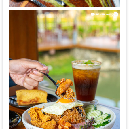
แห่ง
ชาติ
2557
ร้าน
หมู
กระทะ
ทั่ว
เชียงใหม่
TOP30
ราคา
ไม่
เกิน
200
บาท
รีวิว