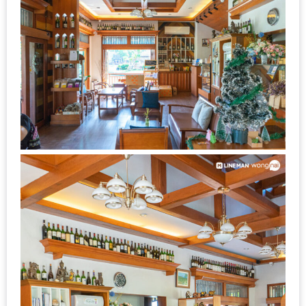
DISH
EVENT
ที่
ต้อง
ห้าม
พลาด
สำหรับ
ฤดู
หนาว
นี้
กับ
PING
FAI
FESTIVAL
2