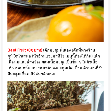
รับ
ประทาน
อาหาร
มูลค่า
1,000
บาท
ฟรี
3
Bael Fruit (85 บาท)
เค้กมะตูมนั่นเอง เค้กที่ทางร้าน
รางวัล
ภูมิใจนำเสนอ (น้าอ้วนแวะมาทีไร เมนูนี้ต้องได้กิน) เค้ก
เนื้อนุ่มและฉ่ำพร้อมผสมเนื้อมะตูมเป็นชิ้น ๆ ในตัวเนื้อ
วัน
เค้ก หอมกลิ่นและรสชาติของมะตูมเต็มเปี่ยม ด้านบนก็ยัง
มีมะตูมเชื่อมเสิร์ฟมาด้วยนะ
แม่
สุด
พิเศษ
โปร
โม
ชั่น