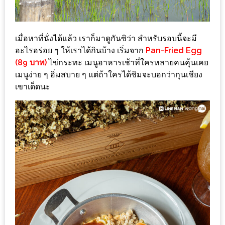
หิว
ข้าว
เมื่อหาที่นั่งได้แล้ว เราก็มาดูกันซิว่า สำหรับรอบนี้จะมี
อะไร
อะไรอร่อย ๆ ให้เราได้กินบ้าง เริ่มจาก
Pan-Fried Egg
เอ่ย
(89 บาท)
ไข่กระทะ เมนูอาหารเช้าที่ใครหลายคนคุ้นเคย
อร่อย
เมนูง่าย ๆ อิ่มสบาย ๆ แต่ถ้าใครได้ชิมจะบอกว่ากุนเชียง
เขาเด็ดนะ
ที่สุด?
งาน
แฟร์
เรื่อง
บ้าน
ที่
ทุก
คน
ต้อง