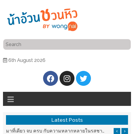
ร้าน
“เป็น
อาหาร
แสน”
แนะนำ
[PR]
6th August 2026
อิ่ม
เลือก
ร้าน
รับ
อาหาร
โชค
ที่
ที่
ต้องการ
โรงแรม
ศิริ
ติดต่อ
ปัน
Latest Posts
น้า
นาฯ
อ้วน
บ ครบ กับความหลากหลายในรสชาติที่นำมาจากทั่วเมืองจีนที่ HAN The Chinese Cuisine
แวะมาชิลยามเย็น กับจุดเช็คอินชมวิวดอยสุเทพสุดฟิน เครื่องดื่มและอาหารครบครันที่ Pool House
เชียงใหม่