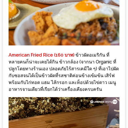
นโยบาย
ความ
เป็น
ส่วน
ตัว
ประกาศ
American Fried Rice (160 บาท)
ข้าวผัดอเมริกัน ที่
ผล
หลายคนก็น่าจะเคยได้กิน ข้าวกล้อง (จากนา Organic ที่
ปลูกโดยทางร้านเอง ปลอดภัยไร้สารเคมีใด ๆ) ที่เอาไปผัด
ผู้
กับซอสจนได้เป็นข้าวผัดที่รสชาติค่อนข้างเข้มข้น เสิร์ฟ
โชค
พร้อมกับไก่ทอด แฮม ไส้กรอก และท็อปด้วยไข่ดาว เมนู
ดี
อาหารจานเดียวที่เรียกได้ว่าเครื่องเคียงครบครัน
กับ
น้า
อ้วน
ครั้ง
ที่