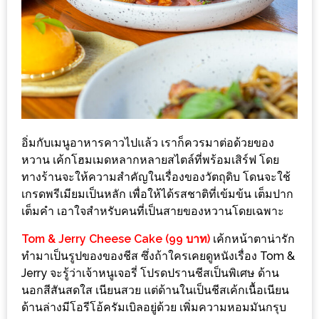
ดี
กับ
วงใน
แจก
ฟรี
LINE
GIFTCODE!
อิ่มกับเมนูอาหารคาวไปแล้ว เราก็ควรมาต่อด้วยของ
หวาน เค้กโฮมเมดหลากหลายสไตล์ที่พร้อมเสิร์ฟ โดย
ลายแทง
ทางร้านจะให้ความสำคัญในเรื่องของวัตถุดิบ โดนจะใช้
ความ
เกรดพรีเมียมเป็นหลัก เพื่อให้ได้รสชาติที่เข้มข้น เต็มปาก
อร่อย
เต็มคำ เอาใจสำหรับคนที่เป็นสายของหวานโดยเฉพาะ
ทั่ว
Tom & Jerry Cheese Cake (99 บาท)
เค้กหน้าตาน่ารัก
เชียงใหม่
ทำมาเป็นรูปของของชีส ซึ่งถ้าใครเคยดูหนังเรื่อง Tom &
Jerry จะรู้ว่าเจ้าหนูเจอรี่ โปรดปรานชีสเป็นพิเศษ ด้าน
ลุ้น
นอกสีสันสดใส เนียนสวย แต่ด้านในเป็นชีสเค้กเนื้อเนียน
บัตร
ด้านล่างมีโอรีโอ้ครัมเบิลอยู่ด้วย เพิ่มความหอมมันกรุบ