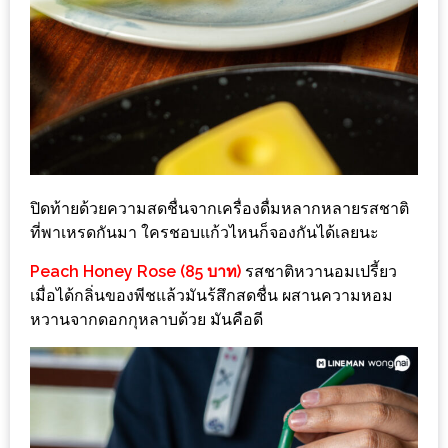
PINGFAI
FESTIVAL
3
อาหาร
ญี่ปุ่น
ระดับ
พรีเมียม
ปิดท้ายด้วยความสดชื่นจากเครื่องดื่มหลากหลายรสชาติ
พร้อม
ที่พาเหรดกันมา ใครชอบแก้วไหนก็จองกันได้เลยนะ
สุ
Peach Honey Rose (85 บาท)
รสชาติหวานอมเปรี้ยว
กี้
เมื่อได้กลิ่นของพีชแล้วมันร้สึกสดชื่น ผสานความหอม
เนื้อ
หวานจากดอกกุหลาบด้วย มันคือดี
หมู
ดำ
คู
โร
บูต