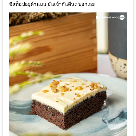
อุ่นๆ
ชีสท็อปอยู่ด้านบน มันเข้ากันดีนะ บอกเลย
ปิ้ง
มาร์ช
เมล
โล่
พร้อม
ชิม
และ
ช้อป
ที่
เดียว
ครบ
ที่
งาน
LEO
PRESENTS