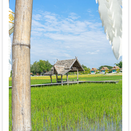
ชม
มาก
ที่สุด
ประจำ
ปี
2557
กิจกรรม
ชิง
รางวัล
กับ
สมาชิก
ENEWS
น้า
อ้วน
ชวน