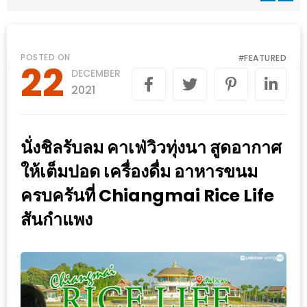
WONGNAI.COM
#มา
เดิน
นโยบาย
POSTED ON
FEATURED
#
22
เล่น
DECEMBER
ความ
กัน
2021
เป็น
มั้ย
ส่วน
ใน
ตัว
นั่งชิลรับลม คาเฟ่วิวทุ่งนา สูดอากาศ
ฐานะ
อะไร
ให้เต็มปอด เครื่องดื่ม อาหารขนม
ก็ได้
ครบครันที่ Chiangmai Rice Life
…
สันกำแพง
งาน
เดียว
ที่
ครบ
ครั้ง