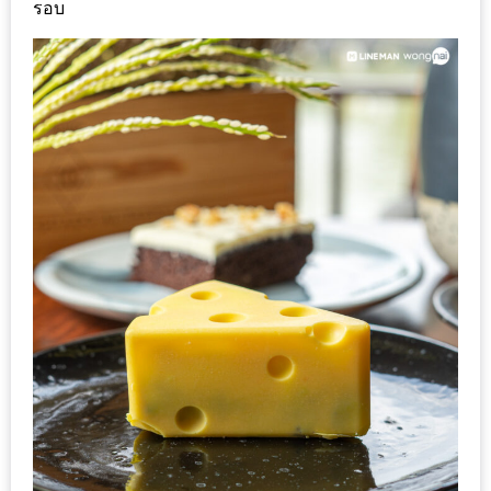
รับ
รอบ
ประทาน
บุฟเฟ่ต์
ฟรี
ที่
LE
CRYSTAL
เชียงใหม่
ฟรี
2
ท่าน
ลุ้น
รับ
GIFT
VOUCHER