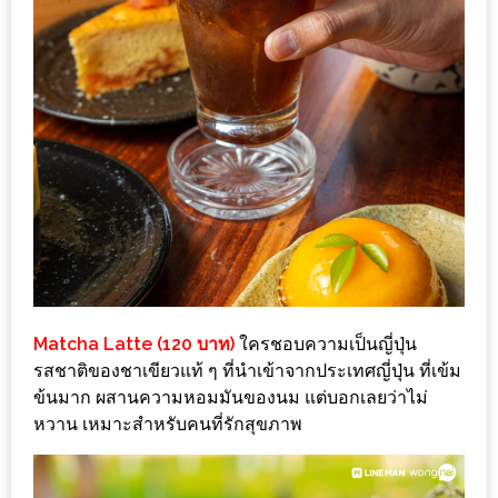
อั้น
กิน
ไม่
ยั้ง
หมู
กระทะ
&
ทะเล
เผา
เชียงใหม่
งบ
Matcha Latte (120 บาท)
ใครชอบความเป็นญี่ปุ่น
ไม่
รสชาติของชาเขียวแท้ ๆ ที่นำเข้าจากประเทศญี่ปุ่น ที่เข้ม
บาน
ข้นมาก ผสานความหอมมันของนม แต่บอกเลยว่าไม่
ปลาย
หวาน เหมาะสำหรับคนที่รักสุขภาพ
ไม่
เกิน