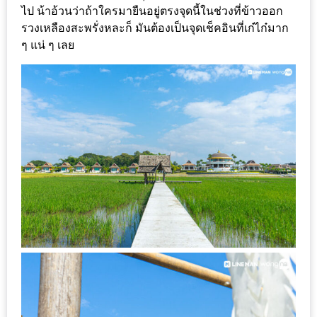
ทำไม
ไป น้าอ้วนว่าถ้าใครมายืนอยู่ตรงจุดนี้ในช่วงที่ข้าวออก
เรา
รวงเหลืองสะพรั่งหละก็ มันต้องเป็นจุดเช็คอินที่เก๋ไก๋มาก
ไม่
ๆ แน่ ๆ เลย
ทำ
อาหาร
ทาน
เอง?
SHOP
TOP
10
รีวิว
ร้าน
อาหาร
ที่
เข้า