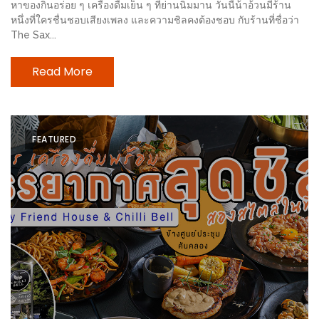
ลอง
หาของกินอร่อย ๆ เครื่องดื่มเย็น ๆ ที่ย่านนิมมาน วันนี้น้าอ้วนมีร้าน
ถนน
หนึ่งที่ใครชื่นชอบเสียงเพลง และความชิลคงต้องชอบ กับร้านที่ชื่อว่า
The Sax...
คน
เดิน
Read More
วัน
อาทิตย์
ท่าแพ
เชียงใหม่
FEATURED
CART
CHECKOUT
DRAFT
–
บาร์บีคิว
สาว