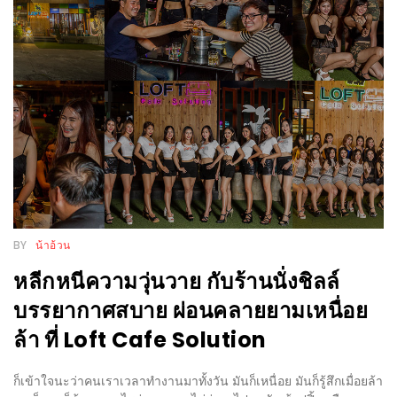
ะ
สุด
เด็ด
ที่
AIKO
(THE
UP,
RAMA
3)
BY
น้าอ้วน
อาหาร
หลีกหนีความวุ่นวาย กับร้านนั่งชิลล์
โดน
บรรยากาศสบาย ผ่อนคลายยามเหนื่อย
ใจ
ล้า ที่ Loft Cafe Solution
ภาพ
ใส
ก็เข้าใจนะว่าคนเราเวลาทำงานมาทั้งวัน มันก็เหนื่อย มันก็รู้สึกเมื่อยล้า
ปิ๊