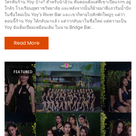
ใครทันร้าน Yoy บ้าง? สำหรับน้าอ้วน ทันตอนตั้งแต่ที่เขาเปิดแรกๆ อยู่
เด็ด
ใกล้ๆ โรงเรียนยุพราชวิทยาลัย และหลังจากนั้นก็ย้ายมาที่แถวริมน้ำปิง
สำหรับ
ในชื่อใหม่เป็น Yoy's River Bar และเขาก็หายไปสักพักใหญ่ๆ แต่ว่า
ตอนนี้ร้าน Yoy ได้กลับมาแล้ว แต่ว่ากลับมาในชื่อใหม่ แต่ความเป็น
คุณ
Yoy ยังเต็มเปี่ยมเหมือนเดิม ในนาม Bridge Bar...
แม่
ที่รัก
Read More
2560
สบาย
ใจ๋…
FEATURED
สไตล์
นิมมาน
(ดี
คอน
โด
นิม)
เชียงใหม่