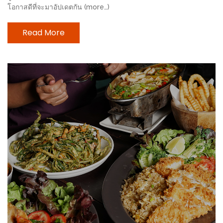
ทำไม
โอกาสดีที่จะมาอัปเดตกัน (more…)
เรา
ไม่
Read More
ทำ
อาหาร
ทาน
เอง?
SHOP
TOP
10
รีวิว
ร้าน
อาหาร
ที่
เข้า