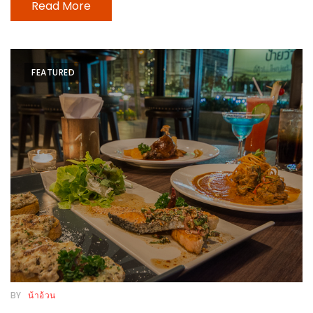
300
Read More
บาท
เกี่ยว
FEATURED
กับ
เว็บ
น้า
อ้วน
ชวน
หิว
เจ้าของ
ร้าน
แนะนำ
ร้าน
BY
น้าอ้วน
เพื่อน