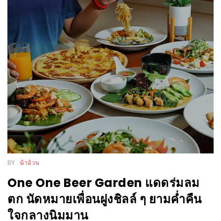
หิว
ข้าว
อะไร
เอ่ย
อร่อย
ที่สุด?
งาน
แฟร์
เรื่อง
บ้าน
BY
น้าอ้วน
ที่
ทุก
One One Beer Garden แดดร่มลม
คน
ตก นัดหมายเพื่อนฝูงชิลล์ ๆ ยามค่ำคืน
ต้อง
ใจกลางนิมมาน