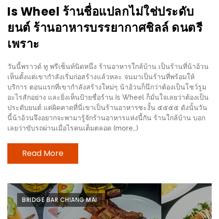
รับ
Is Wheel ร้านชื่อแปลกไม่ใช่ประดับ
ประทาน
ยนต์ ร้านอาหารบรรยากาศชิลล์ ดนตรี
บุฟเฟ่ต์
เพราะ
ฟรี
ที่
วันนี้พราวด์ ทู พรีเซ็นท์นิดหนึ่ง ร้านอาหารใกล้บ้าน เป็นร้านที่น้าอ้วน
LE
เห็นตั้งแต่เขากำลังเริ่มก่อสร้างแล้วหละ จนมาเป็นร้านที่พร้อมให้
CRYSTAL
บริการ ตอนแรกที่เขากำลังสร้างใหม่ๆ น้าอ้วนก็นึกว่าต้องเป็นโชว์รูม
อะไรสักอย่าง และยิ่งเห็นป้ายชื่อร้าน Is Wheel ก็มั่นใจเลยว่าต้องเป็น
เชียงใหม่
ประดับยนต์ แต่ผิดคาดที่นี่เขาเป็นร้านอาหารซะงั้น ๕๕๕๕ ดังนั้นวัน
ฟรี
นี้น้าอ้วนจึงอยากจะพามารู้จักร้านอาหารแห่งนี้กัน ร้านใกล้บ้าน บอก
2
เลยว่าขับรถผ่านเมื่อไรคนเต็มตลอด (more…)
ท่าน
Read More
ลุ้น
รับ
GIFT
BRIDGE BAR CHIANG MAI
VOUCHER