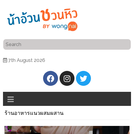
ร้าน
“เป็น
อาหาร
แสน”
แนะนำ
[PR]
7th August 2026
อิ่ม
เลือก
ร้าน
รับ
อาหาร
โชค
ที่
ที่
ต้องการ
โรงแรม
ศิริ
ร้านอาหารแนวผสมผสาน
ติดต่อ
ปัน
น้า
นาฯ
อ้วน
เชียงใหม่