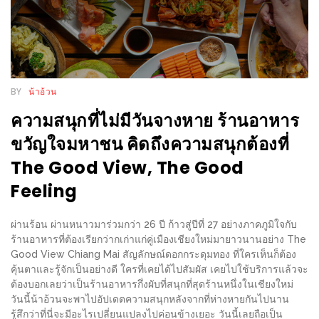
ใหญ่
ที่สุด
ใน
โลก
กับ
BY
น้าอ้วน
โรง
ความสนุกที่ไม่มีวันจางหาย ร้านอาหาร
แรม
ขวัญใจมหาชน คิดถึงความสนุกต้องที่
ฮอ
The Good View, The Good
ลิ
Feeling
เดย์
อินน์
ผ่านร้อน ผ่านหนาวมาร่วมกว่า 26 ปี ก้าวสู่ปีที่ 27 อย่างภาคภูมิใจกับ
เชียงใหม่
ร้านอาหารที่ต้องเรียกว่ากเก่าแก่คู่เมืองเชียงใหม่มายาวนานอย่าง The
Good View Chiang Mai สัญลักษณ์ดอกกระดุมทอง ที่ใครเห็นก็ต้อง
PANDA
คุ้นตาและรู้จักเป็นอย่างดี ใครที่เคยได้ไปสัมผัส เคยไปใช้บริการแล้วจะ
TIME
ต้องบอกเลยว่าเป็นร้านอาหารกึ่งผับที่สนุกที่สุดร้านหนึ่งในเชียงใหม่
วันนี้น้าอ้วนจะพาไปอัปเดตความสนุกหลังจากที่ห่างหายกันไปนาน
:
รู้สึกว่าที่นี่จะมีอะไรเปลี่ยนแปลงไปค่อนข้างเยอะ วันนี้เลยถือเป็น