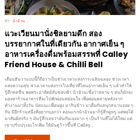
เหนือ
กับ
สลัด
BY
น้าอ้วน
หนุ่ม
แวะเวียนมานั่งชิลยามดึก สอง
บ้านนา
บรรยากาศในที่เดียวกัน อากาศเย็น ๆ
เมนู
อาหารเครื่องดื่มพร้อมสรรพที่ Calley
เด็ด
Friend House & Chilli Bell
จาก
ANNA
เดือนธันวาแบบนี้ก็ถือว่าเป็นช่วงเวลาแห่งการเฉลิมฉลอง ช่วงเวลา
FARM
แห่งความสุข ช่วงเวลาแห่งการไปเที่ยวที่ไหนอากาศเย็น ๆ แล้วทำให้
ที่
รู้สึกสดชื่น พอพระอาทิตย์ลับขอบฟ้า น้าอ้วนเชื่อว่าหลาย ๆ คนก็มักจะ
เอาชนะ
มองหาร้านอาหารที่จะไปพักผ่อนหย่อนใจ เพื่อผ่อนคลายหลังจาก
ทำงานมาทั้งวัน นัดแนะเพื่อนฝูง มากินข้าว มาดื่มกันสนุกสนานจอย ๆ
ใจ
กัน มีอีกร้านหนึ่งที่อยากบอกว่า ตอนแรกน้าอ้วนมาก็รู้สึกดูหรู แต่พอได้
กรรมการ
มาสัมผัสจริง ๆ มันรู้สึกเลยว่ามันกันเองมาก ๆ เป็นร้านที่ไม่ได้ใหม่ แต่
จาก
เขาปรับปรุงอะไรเพิ่ม ให้มันดูว้าวขึ้นที่ Calley...
THE