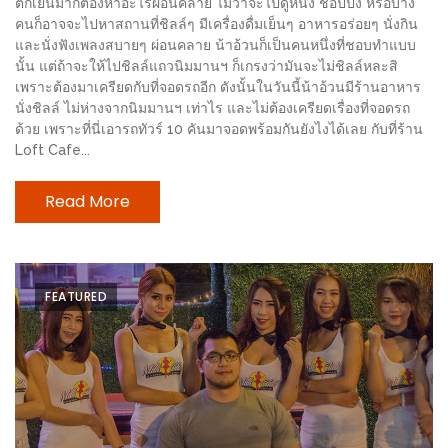
ตกเย็นมาก็ต้องหาอะไรผ่อนคลาย ไม่ว่าจะไปดูหนัง ช้อปปิ้ง หรือบาง
งด้วย
คนก็อาจจะไปหาสถานที่ชิลล์ๆ มีเครื่องดื่มเย็นๆ อาหารอร่อยๆ นั่งกิน
HUAWEI
และนั่งฟังเพลงสบายๆ ผ่อนคลาย น้าอ้วนก็เป็นคนหนึ่งที่ชอบทำแบบ
นั้น แต่ถ้าจะให้ไปชิลล์แถวนิมมานฯ ก็เกรงว่ามันจะไม่ชิลล์หละสิ
G7
เพราะต้องมาเครียดกับที่จอดรถอีก ดังนั้นในวันนี้น้าอ้วนมีร้านอาหาร
PLUS
นั่งชิลล์ ไม่ห่างจากนิมมานฯ เท่าไร และไม่ต้องเครียดเรื่องที่จอดรถ
สมา
ด้วย เพราะที่นี่เอารถทัวร์ 10 คันมาจอดพร้อมกันยังไงได้เลย กับที่ร้าน
Loft Cafe...
ร์ท
โฟน
Read More
ที่
เอาใจ
ขา
กิน
FEATURED
โดย
เฉพาะ
อิ่ม
ไม่