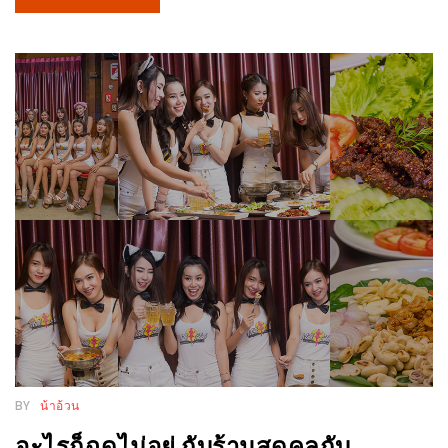
อุ่นๆ
ปิ้ง
มาร์ช
เมล
โล่
พร้อม
ชิม
และ
ช้อป
ที่
เดียว
ครบ
ที่
งาน
LEO
BY
น้าอ้วน
PRESENTS
อะไรก็ฉุดไม่อยู่ กับร้านสุดคูลกับ