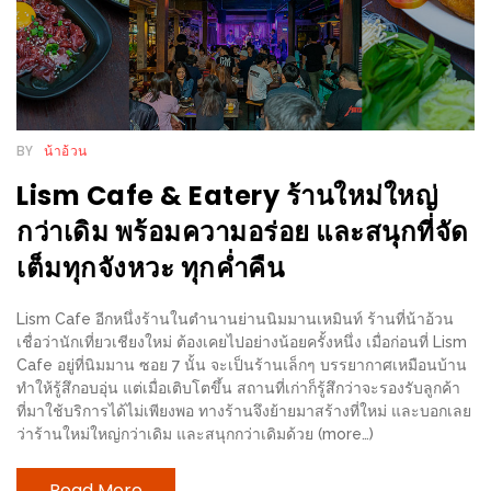
กับ
แผนที่
ร้าน
หมู
กระทะ
BY
น้าอ้วน
ทั่ว
Lism Cafe & Eatery ร้านใหม่ใหญ่
เชียงใหม่
กว่าเดิม พร้อมความอร่อย และสนุกที่จัด
งบ
เต็มทุกจังหวะ ทุกค่ำคืน
ไม่
บาน
Lism Cafe อีกหนึ่งร้านในตำนานย่านนิมมานเหมินท์ ร้านที่น้าอ้วน
ปลาย
เชื่อว่านักเที่ยวเชียงใหม่ ต้องเคยไปอย่างน้อยครั้งหนึ่ง เมื่อก่อนที่ Lism
อิ่ม
Cafe อยู่ที่นิมมาน ซอย 7 นั้น จะเป็นร้านเล็กๆ บรรยากาศเหมือนบ้าน
ทำให้รู้สึกอบอุ่น แต่เมื่อเติบโตขึ้น สถานที่เก่าก็รู้สึกว่าจะรองรับลูกค้า
ชิ
ที่มาใช้บริการได้ไม่เพียงพอ ทางร้านจึงย้ายมาสร้างที่ใหม่ และบอกเลย
ลล์
ว่าร้านใหม่ใหญ่กว่าเดิม และสนุกกว่าเดิมด้วย (more…)
ไม่
เกิน
Read More