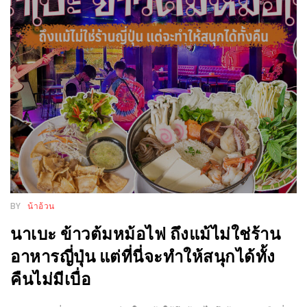
งาน
เดียว
ทั้ง
ช้อป
กิน
เที่ยว
พร้อม
โปร
โม
ชั่น
สำหรับ
BY
น้าอ้วน
คน
นาเบะ ข้าวต้มหม้อไฟ ถึงแม้ไม่ใช่ร้าน
รัก
อาหารญี่ปุ่น แต่ที่นี่จะทำให้สนุกได้ทั้ง
บ้าน
คืนไม่มีเบื่อ
มากมาย