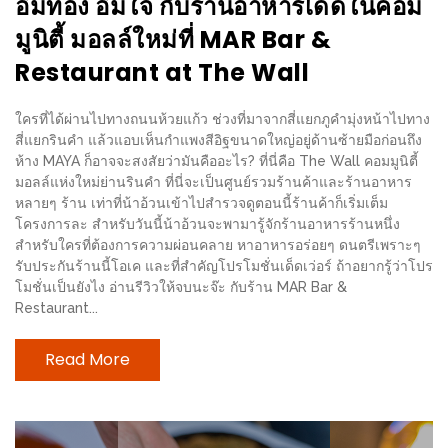
อิ่มท้อง อิ่มใจ กับร้านอาหารเด็ดในคอม
น้า
อ้วน
มูนิตี้ มอลล์ใหม่ที่ MAR Bar &
Restaurant at The Wall
ติดต่อ
น้า
ใครที่ได้ผ่านไปทางถนนห้วยแก้ว ช่วงที่มาจากสี่แยกภูคำมุ่งหน้าไปทาง
อ้วน
สี่แยกรินคำ แล้วแอบเห็นกำแพงสีอิฐขนาดใหญ่อยู่ด้านซ้ายมือก่อนถึง
ห้าง MAYA ก็อาจจะสงสัยว่ามันคืออะไร? ที่นี่คือ The Wall คอมมูนิตี้
น้า
มอลล์แห่งใหม่ย่านรินคำ ที่นี่จะเป็นศูนย์รวมร้านค้าและร้านอาหาร
หลายๆ ร้าน เท่าที่น้าอ้วนเข้าไปสำรวจดูตอนนี้ร้านค้าก็เริ่มเต็ม
อ้วน
โครงการละ สำหรับวันนี้น้าอ้วนจะพามารู้จักร้านอาหารร้านหนึ่ง
ชวน
สำหรับใครที่ต้องการความผ่อนคลาย หาอาหารอร่อยๆ ดนตรีเพราะๆ
คุย
รับประกันร้านนี้โอเค และที่สำคัญโปรโมชั่นเด็ดเว่อร์ ถ้าอยากรู้ว่าโปร
โมชั่นเป็นยังไง อ่านรีวิวให้จบนะจ๊ะ กับร้าน MAR Bar &
Restaurant...
นโยบาย
ความ
Read More
เป็น
ส่วน
ตัว