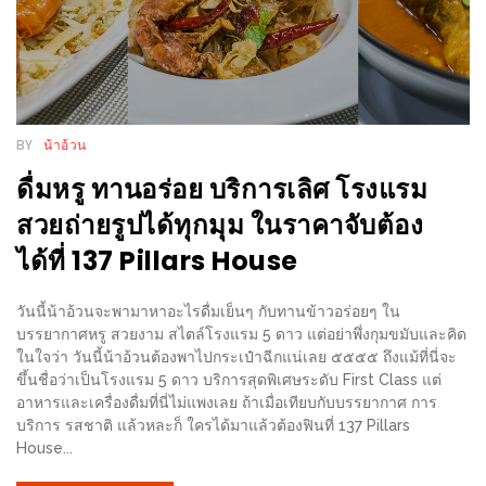
แห่ง
ชาติ
2557
ร้าน
BY
น้าอ้วน
หมู
ดื่มหรู ทานอร่อย บริการเลิศ โรงแรม
กระทะ
ทั่ว
สวยถ่ายรูปได้ทุกมุม ในราคาจับต้อง
เชียงใหม่
ได้ที่ 137 Pillars House
TOP30
ราคา
วันนี้น้าอ้วนจะพามาหาอะไรดื่มเย็นๆ กับทานข้าวอร่อยๆ ใน
ไม่
บรรยากาศหรู สวยงาม สไตล์โรงแรม 5 ดาว แต่อย่าพึ่งกุมขมับและคิด
ในใจว่า วันนี้น้าอ้วนต้องพาไปกระเป๋าฉีกแน่เลย ๕๕๕๕ ถึงแม้ที่นี่จะ
เกิน
ขึ้นชื่อว่าเป็นโรงแรม 5 ดาว บริการสุดพิเศษระดับ First Class แต่
200
อาหารและเครื่องดื่มที่นี่ไม่แพงเลย ถ้าเมื่อเทียบกับบรรยากาศ การ
บาท
บริการ รสชาติ แล้วหละก็ ใครได้มาแล้วต้องฟินที่ 137 Pillars
House...
รีวิว