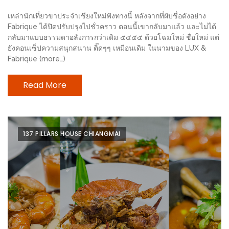
1
เหล่านักเที่ยวขาประจำเชียงใหม่ฟังทางนี้ หลังจากที่ผับชื่อดังอย่าง
Fabrique ได้ปิดปรับปรุงไปชั่วคราว ตอนนี้เขากลับมาแล้ว และไม่ได้
พา
กลับมาแบบธรรมดาอลังการกว่าเดิม ๕๕๕๕ ด้วยโฉมใหม่ ชื่อใหม่ แต่
ยังคอนเซ็ปความสนุกสนาน ติ๊ดๆๆ เหมือนเดิม ในนามของ LUX &
เพื่อน
Fabrique (more…)
มา
ม่วน
Read More
กั๋น
บน
INSTAGRAM
137 PILLARS HOUSE CHIANGMAI
รวม
โปร
โม
ชั่
นวัน
แม่