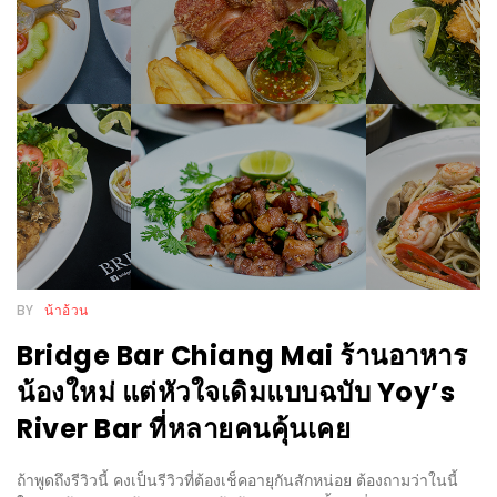
รับ
ประทาน
อาหาร
มูลค่า
1,000
บาท
ฟรี
3
รางวัล
วัน
BY
น้าอ้วน
แม่
Bridge Bar Chiang Mai ร้านอาหาร
สุด
น้องใหม่ แต่หัวใจเดิมแบบฉบับ Yoy’s
พิเศษ
River Bar ที่หลายคนคุ้นเคย
โปร
โม
ถ้าพูดถึงรีวิวนี้ คงเป็นรีวิวที่ต้องเช็คอายุกันสักหน่อย ต้องถามว่าในนี้
ชั่น