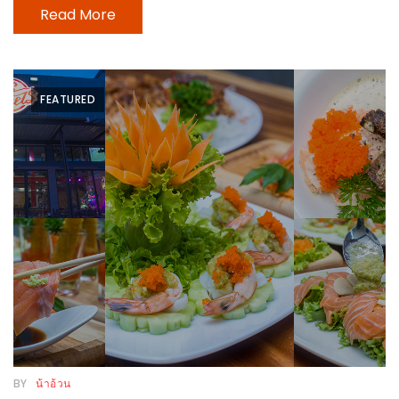
Read More
ดี
กับ
วงใน
แจก
FEATURED
ฟรี
LINE
GIFTCODE!
ลายแทง
ความ
อร่อย
ทั่ว
เชียงใหม่
ลุ้น
บัตร
BY
น้าอ้วน