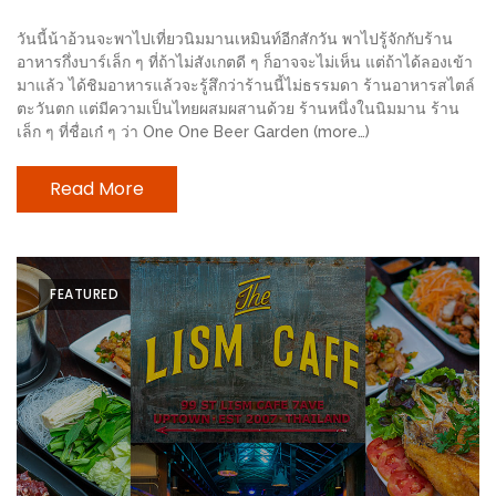
มา
พบ
วันนี้น้าอ้วนจะพาไปเที่ยวนิมมานเหมินท์อีกสักวัน พาไปรู้จักกับร้าน
สินค้า
อาหารกึ่งบาร์เล็ก ๆ ที่ถ้าไม่สังเกตดี ๆ ก็อาจจะไม่เห็น แต่ถ้าได้ลองเข้า
มาแล้ว ได้ชิมอาหารแล้วจะรู้สึกว่าร้านนี้ไม่ธรรมดา ร้านอาหารสไตล์
เรื่อง
ตะวันตก แต่มีความเป็นไทยผสมผสานด้วย ร้านหนึ่งในนิมมาน ร้าน
บ้าน
เล็ก ๆ ที่ชื่อเก๋ ๆ ว่า One One Beer Garden (more…)
คุ้ม
ครบ
Read More
จบ
ที่
เดียว
FEATURED
HOMEPRO
FAIR
2017
เชียงใหม่
จัด
เต็ม