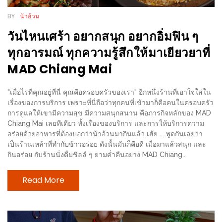
ชม
BY
น้าอ้วน
มาก
วันไหนเศร้า อยากสนุก อยากอิ่มฟิน ๆ
ที่สุด
ทุกอารมณ์ ทุกความรู้สึกให้มาเยียวยาที่
ประจำ
MAD Chiang Mai
ปี
2557
"เมื่อไรที่คุณอยู่ที่นี่ คุณคือครอบครัวของเรา" อีกหนึ่งร้านที่เอาใจใส่ใน
เรื่องของการบริการ เพราะที่นี่ถือว่าทุกคนที่เข้ามาก็คือคนในครอบครัว
กิจกรรม
การดูแลให้เขามีความสุข มีความสนุกสนาน คือภารกิจหลักของ MAD
ชิง
Chiang Mai เลยทีเดียว ทั้งเรื่องของบริการ และการให้บริการความ
รางวัล
อร่อยด้วยอาหารที่ต้องบอกว่าน้าอ้วนมากินแล้ว เฮ้ย ... พูดกันเลยว่า
เป็นร้านเหล้าที่ทำกับข้าวอร่อย ดังนั้นมันก็คือดี เมื่อมาแล้วสนุก และ
กับ
กินอร่อย กับร้านนั่งดื่มชิลล์ ๆ ยามค่ำคืนอย่าง MAD Chiang...
สมาชิก
ENEWS
Read More
น้า
อ้วน
ชวน