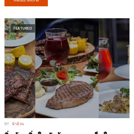
200
บาท
FEATURED
ชี้
เบาะแส
ความ
อร่อย
ตาม
รอย
น้า
อ้วน
ชวน
หิว
BY
น้าอ้วน
ติดต่อ