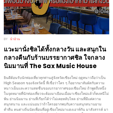
ร้าน
รวย
เสน่ห์
ของ
เชียงใหม่
ที่
BY
น้าอ้วน
ต้อง
แวะมานั่งชิลได้ทั้งกลางวัน และสนุกใน
ไป
กลางคืนกับร้านบรรยากาศชิล ใจกลาง
ลอง
นิมมานที่ The Sax Music House
16
ร้าน
ยินดีต้อนรับนักท่องเที่ยวทุกท่านสู่จังหวัดเชียงใหม่ ฤดูหนาวถือว่าเป็น
High Season ของจังหวัดนี้ ที่เชื่อว่าใคร ๆ ก็อยากมาสัมผัสกับความ
อร่อย
หนาวเย็นและความสดชื่นของบรรยากาศของเชียงใหม่ ถ้าพูดถึงหนึ่ง
ที่
ในจุดหมายที่นักท่องเที่ยวจะต้องมาเยือนเมื่อมาเชียงใหม่แล้วก็คงหนีไม่
ต้อง
พ้น ย่านนิมมาน ย่านที่เรียกได้ว่าไม่เคยหลับไหล ย่านที่มีแต่ความ
สนุกสนาน และแน่นอนว่าถ้าใครอยากพบกับความสนุกสนานยาม
มา
ค่ำคืน คนต่างถิ่นนัดเพื่อนที่อยู่เชียงใหม่มาแฮงเอาท์กัน มาสังสรรค์ มา