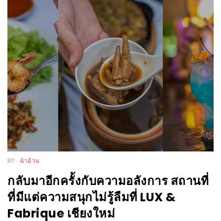
นโยบาย
ความ
เป็น
ส่วน
ตัว
ประกาศ
ผล
ผู้
โชค
ดี
BY
น้าอ้วน
กับ
น้า
กลับมาอีกครั้งกับความอลังการ สถานที่
อ้วน
ที่มีแต่ความสนุกไม่รู้ลืมที่ LUX &
ครั้ง
Fabrique เชียงใหม่
ที่