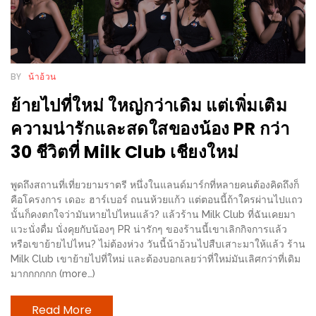
ส่วนลด
พิเศษ
ร้าน
BY
น้าอ้วน
อาหาร
ย้ายไปที่ใหม่ ใหญ่กว่าเดิม แต่เพิ่มเติม
ใน
เชียงใหม่
ความน่ารักและสดใสของน้อง PR กว่า
30 ชีวิตที่ Milk Club เชียงใหม่
หนาว
นัก
พูดถึงสถานที่เที่ยวยามราตรี หนึ่งในแลนด์มาร์กที่หลายคนต้องคิดถึงก็
ใช่
คือโครงการ เดอะ ฮาร์เบอร์ ถนนห้วยแก้ว แต่ตอนนี้ถ้าใครผ่านไปแถว
นั้นก็คงตกใจว่ามันหายไปไหนแล้ว? แล้วร้าน Milk Club ที่ฉันเคยมา
ไหม?
แวะนั่งดื่ม นั่งคุยกับน้องๆ PR น่ารักๆ ของร้านนี้เขาเลิกกิจการแล้ว
แวะ
หรือเขาย้ายไปไหน? ไม่ต้องห่วง วันนี้น้าอ้วนไปสืบเสาะมาให้แล้ว ร้าน
ไป
Milk Club เขาย้ายไปที่ใหม่ และต้องบอกเลยว่าที่ใหม่มันเลิศกว่าที่เดิม
มากกกกกก (more…)
ผิง
ไฟ
Read More