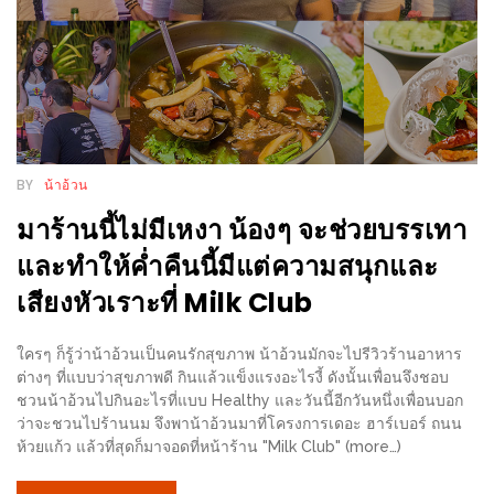
อั้น
กิน
ไม่
ยั้ง
หมู
กระทะ
BY
น้าอ้วน
&
มาร้านนี้ไม่มีเหงา น้องๆ จะช่วยบรรเทา
ทะเล
เผา
และทำให้ค่ำคืนนี้มีแต่ความสนุกและ
เชียงใหม่
เสียงหัวเราะที่ Milk Club
งบ
ไม่
ใครๆ ก็รู้ว่าน้าอ้วนเป็นคนรักสุขภาพ น้าอ้วนมักจะไปรีวิวร้านอาหาร
บาน
ต่างๆ ที่แบบว่าสุขภาพดี กินแล้วแข็งแรงอะไรงี้ ดังนั้นเพื่อนจึงชอบ
ชวนน้าอ้วนไปกินอะไรที่แบบ Healthy และวันนี้อีกวันหนึ่งเพื่อนบอก
ปลาย
ว่าจะชวนไปร้านนม จึงพาน้าอ้วนมาที่โครงการเดอะ ฮาร์เบอร์ ถนน
ไม่
ห้วยแก้ว แล้วที่สุดก็มาจอดที่หน้าร้าน "Milk Club" (more…)
เกิน