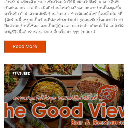
MAPS
สำหรับนักเที่ยวตัวยงของเชียงใหม่ ถ้าให้นึกย้อนไปถึงร้านกลางคืนที่
เปิดกันมากว่า 10 ปี จะคิดถึงร้านไหนบ้าง? หลากหลายร้านก็คงผุดขึ้น
มาในหัว ถ้าน้าอ้วนเอ่ยชื่อร้าน "นาเบะ ข้าวต้มหม้อไฟ" ก็คงมีไม่น้อยที่
MY
รู้จักร้านนี้ เพราะเป็นร้านที่ค่อนข้างเก่าแก่ อยู่คู่คนเชียงใหม่มากว่า 10
ACCOUNT
ปีแล้วนะ ร้านนี้ชื่ออาจจะเป็นญี่ปุ่น และบอกว่าข้าวต้มหม้อไฟ แต่ถ้าได้
มาดูรีวิวนี้แล้วรับรองว่าจะเปลี่ยนใจ ฮ่า ๆๆๆ (more…)
NEW
Read More
FACEBOOK
TIMELINE
POLICY
FEATURED
OKTOBERFEST
ครั้ง
ที่
2
เทศกาล
เบียร์
ที่