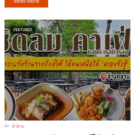
Read More
DISH
EVENT
ที่
FEATURED
ต้อง
ห้าม
พลาด
สำหรับ
ฤดู
หนาว
นี้
กับ
PING
FAI
FESTIVAL
BY
น้าอ้วน
2