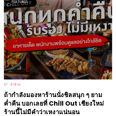
FEATURED
WONGNAI.COM
#มา
เดิน
นโยบาย
เล่น
ความ
กัน
เป็น
มั้ย
ส่วน
ใน
ตัว
ฐานะ
อะไร
ก็ได้
…
งาน
BY
น้าอ้วน
เดียว
ถ้ากำลังมองหาร้านนั่งชิลสนุก ๆ ยาม
ที่
ค่ำคืน บอกเลยที่ Chill Out เชียงใหม่
ครบ
ร้านนี้ไม่มีคำว่าเหงาแน่นอน
ครั้ง