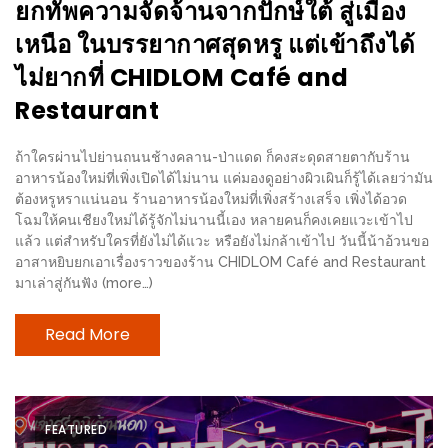
–
ยกทัพความจัดจ้านจากปักษ์ใต้ สู่เมือง
ช็อป
เหนือ ในบรรยากาศสุดหรู แต่เข้าถึงได้
ฟิน
ไม่ยากที่ CHIDLOM Café and
กิน
Restaurant
เพลิน
ถ้าใครผ่านไปย่านถนนช้างคลาน-ป่าแดด ก็คงสะดุดสายตากับร้าน
HFG
อาหารน้องใหม่ที่เพิ่งเปิดได้ไม่นาน แค่มองดูอย่างผิวเผินก็รู้ได้เลยว่ามัน
E-
ต้องหรูหราแน่นอน ร้านอาหารน้องใหม่ที่เพิ่งสร้างเสร็จ เพิ่งได้อวด
NEWS
โฉมให้คนเชียงใหม่ได้รู้จักไม่นานนี้เอง หลายคนก็คงเคยแวะเข้าไป
แล้ว แต่สำหรับใครที่ยังไม่ได้แวะ หรือยังไม่กล้าเข้าไป วันนี้น้าอ้วนขอ
GAME
อาสาหยิบยกเอาเรื่องราวของร้าน CHIDLOM Café and Restaurant
(SABAI
มาเล่าสู่กันฟัง (more…)
SEAFOOD)
Read More
HOMEPRO
FAIR
2017
FEATURED
เชียงใหม่