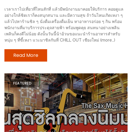
ช้อป
เวลาเราไปเที่ยวที่ไหนสักที่ แล้วมีพนักงานมาคอยให้บริการ คอยดูแล
ชิ
อย่างใกล้ชิดเราก็คงสนุกสนาน และมีความสุข ถ้าวันไหนเกิดเหงา ๆ
ลล์
แล้วไปหาร้านชิล ๆ นั่งดื่มเครื่องดื่มเย็น หาอาหารอร่อย ๆ กิน พร้อม
พนักงานที่มาบริการประดุจสายฟ้า พร้อมพูดคุย สนทนาอย่างเพลิน
ชิม
เพลินก็คงดีไม่น้อย ดังนั้นวันนี้น้าอ้วนขอแนะนำร้านอาหารสำหรับ
ที่
หนุ่ม ๆ ที่ขี้เหงา แวะมาชิลกันที่ CHILL OUT เชียงใหม่ (more…)
HIMMA
MARKET
Read More
FESTIVAL
10
FEATURED
ร้าน
พ่อ
ค้า
แซ่บ
แม่ค้า
สวย