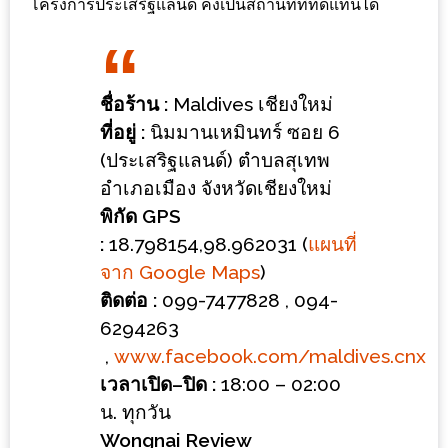
โครงการประเสริฐแลนด์ คงเป็นสถานที่ที่ทดแทนได้
ร้าน
รวย
เสน่ห์
ของ
ชื่อร้าน
:
Maldives เชียงใหม่
เชียงใหม่
ที่อยู่
:
นิมมานเหมินทร์ ซอย 6
ที่
(ประเสริฐแลนด์) ตำบลสุเทพ
ต้อง
อำเภอเมือง จังหวัดเชียงใหม่
ไป
พิกัด
GPS
ลอง
:
18.798154,98.962031
(
แผนที่
จาก Google Maps
)
16
ติดต่อ
:
099-7477828 , 094-
ร้าน
6294263
อร่อย
,
www.facebook.com/maldives.cnx
ที่
เวลาเปิด
–
ปิด
:
18:00 – 02:00
ต้อง
น. ทุกวัน
มา
Wongnai Review