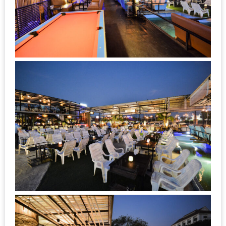
MAPS
MY
ACCOUNT
NEW
FACEBOOK
TIMELINE
POLICY
OKTOBERFEST
ครั้ง
ที่
2
เทศกาล
เบียร์
ที่