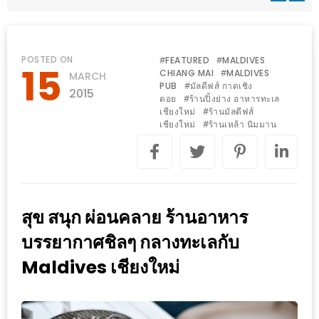
WONGNAI.COM
#มา
เดิน
นโยบาย
POSTED ON
FEATURED
MALDIVES
#
#
15
เล่น
CHIANG MAI
MALDIVES
#
MARCH
ความ
PUB
มัลดีฟส์ กาดเชิง
#
กัน
2015
เป็น
ดอย
ร้านปิ้งย่าง อาหารทะเล
#
มั้ย
เชียงใหม่
ร้านมัลดีฟส์
#
ส่วน
เชียงใหม่
ร้านเหล้า นิมมาน
#
ใน
ตัว
ฐานะ
อะไร
ก็ได้
…
สุข สนุก ผ่อนคลาย ร้านอาหาร
งาน
บรรยากาศชิลๆ กลางทะเลกับ
เดียว
Maldives เชียงใหม่
ที่
ครบ
ครั้ง