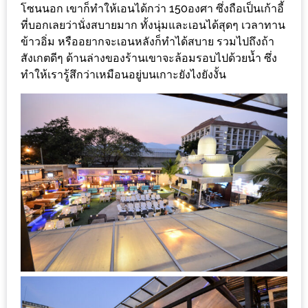
DISH
โซนนอก เขาก็ทำให้เอนได้กว่า 150องศา ซึ่งถือเป็นเก้าอี้
ที่บอกเลยว่านั่งสบายมาก ทั้งนุ่มและเอนได้สุดๆ เวลาทาน
EVENT
ข้าวอิ่ม หรืออยากจะเอนหลังก็ทำได้สบาย รวมไปถึงถ้า
ที่
สังเกตดีๆ ด้านล่างของร้านเขาจะล้อมรอบไปด้วยน้ำ ซึ่ง
ทำให้เรารู้สึกว่าเหมือนอยู่บนเกาะยังไงยังงั้น
ต้อง
ห้าม
พลาด
สำหรับ
ฤดู
หนาว
นี้
กับ
PING
FAI
FESTIVAL
2