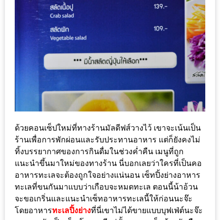
แห่ง
ชาติ
2557
ร้าน
หมู
กระทะ
ทั่ว
เชียงใหม่
TOP30
ด้วยคอนเซ็ปใหม่ที่ทางร้านมัลดีฟส์วางไว้ เขาจะเน้นเป็น
ราคา
ร้านเพื่อการพักผ่อนและรับประทานอาหาร แต่ก็ยังคงไม่
ไม่
ทิ้งบรรยากาศของการกินดื่มในช่วงค่ำคืน เมนูที่ถูก
แนะนำขึ้นมาใหม่ของทางร้าน นี่บอกเลยว่าใครที่เป็นคอ
เกิน
อาหารทะเลจะต้องถูกใจอย่างแน่นอน เซ็ทปิ้งย่างอาหาร
200
ทะเลที่ขนกันมาแบบว่าเกือบจะหมดทะเล ตอนนี้น้าอ้วน
บาท
จะขอเกริ่นและแนะนำเซ็ทอาหารทะเลนี้ให้ก่อนนะจ๊ะ
โดยอาหาร
ทะเลปิ้งย่าง
ที่นี่เขาไม่ได้ขายแบบบุฟเฟ่ต์นะจ๊ะ
รีวิว