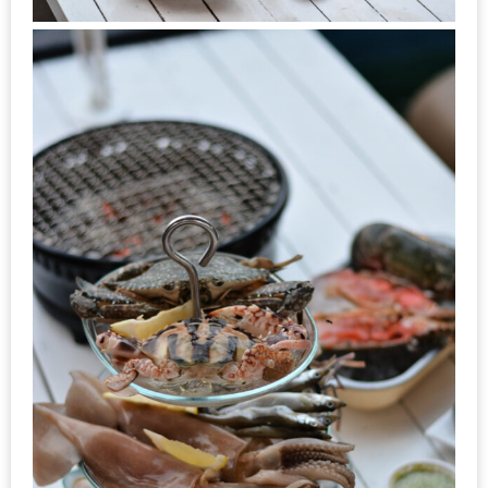
รับ
ประทาน
อาหาร
มูลค่า
1,000
บาท
ฟรี
3
รางวัล
วัน
แม่
สุด
พิเศษ
โปร
โม
ชั่น