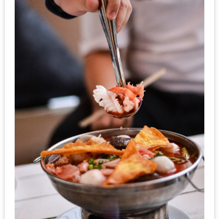
อั้น
กิน
ไม่
ยั้ง
หมู
กระทะ
&
ทะเล
เผา
เชียงใหม่
งบ
ไม่
บาน
ปลาย
ไม่
เกิน