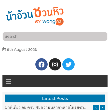
ร้าน
“เป็น
อาหาร
แสน”
แนะนำ
[PR]
8th August 2026
อิ่ม
เลือก
ร้าน
รับ
อาหาร
โชค
ที่
ที่
ต้องการ
โรงแรม
ศิริ
ติดต่อ
ปัน
Latest Posts
น้า
นาฯ
อ้วน
บ ครบ กับความหลากหลายในรสชาติที่นำมาจากทั่วเมืองจีนที่ HAN The Chinese Cuisine
แวะมาชิลยามเย็น กับจุดเช็คอินชมวิวดอยสุเทพสุดฟิน เครื่องดื่มและอาหารครบครันที่ Pool House
เชียงใหม่