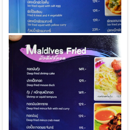
กับ
แผนที่
ร้าน
หมู
กระทะ
ทั่ว
เชียงใหม่
งบ
ไม่
บาน
ปลาย
อิ่ม
ชิ
ลล์
ไม่
เกิน