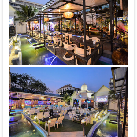
–
ช็อป
ฟิน
กิน
เพลิน
HFG
E-
NEWS
GAME
(SABAI
SEAFOOD)
HOMEPRO
FAIR
2017
เชียงใหม่