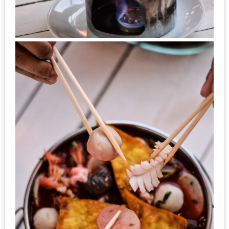
300
บาท
เกี่ยว
กับ
เว็บ
น้า
อ้วน
ชวน
หิว
เจ้าของ
ร้าน
แนะนำ
ร้าน
เพื่อน