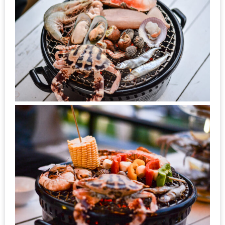
PINGFAI
FESTIVAL
3
อาหาร
ญี่ปุ่น
ระดับ
พรีเมียม
พร้อม
สุ
กี้
เนื้อ
หมู
ดำ
คู
โร
บูต