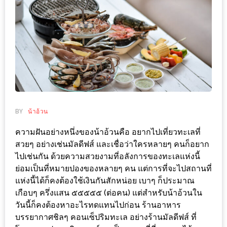
ช้อป
ชิ
ลล์
ชิม
ที่
HIMMA
MARKET
FESTIVAL
BY
น้าอ้วน
10
ความฝันอย่างหนึ่งของน้าอ้วนคือ อยากไปเที่ยวทะเลที่
สวยๆ อย่างเช่นมัลดีฟส์ และเชื่อว่าใครหลายๆ คนก็อยาก
ร้าน
ไปเช่นกัน ด้วยความสวยงามที่อลังการของทะเลแห่งนี้
พ่อ
ย่อมเป็นที่หมายปองของหลายๆ คน แต่การที่จะไปสถานที่
ค้า
แห่งนี้ได้ก็คงต้องใช้เงินกันสักหน่อย เบาๆ ก็ประมาณ
แซ่บ
เกือบๆ ครึ่งแสน ๕๕๕๕๕ (ต่อคน) แต่สำหรับน้าอ้วนใน
แม่ค้า
วันนี้ก็คงต้องหาอะไรทดแทนไปก่อน ร้านอาหาร
สวย
บรรยากาศชิลๆ คอนเซ็ปริมทะเล อย่างร้านมัลดีฟส์ ที่