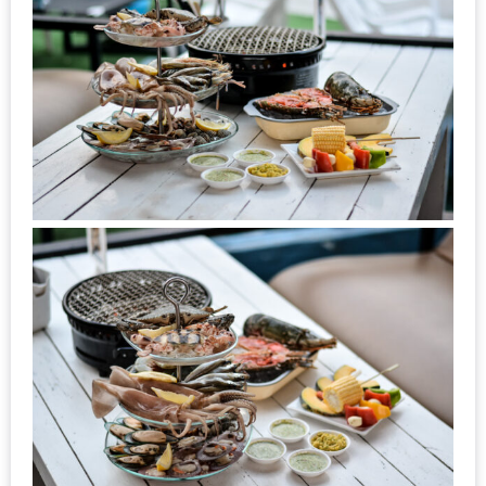
รับ
ประทาน
บุฟเฟ่ต์
ฟรี
ที่
LE
CRYSTAL
เชียงใหม่
ฟรี
2
ท่าน
ลุ้น
รับ
GIFT
VOUCHER