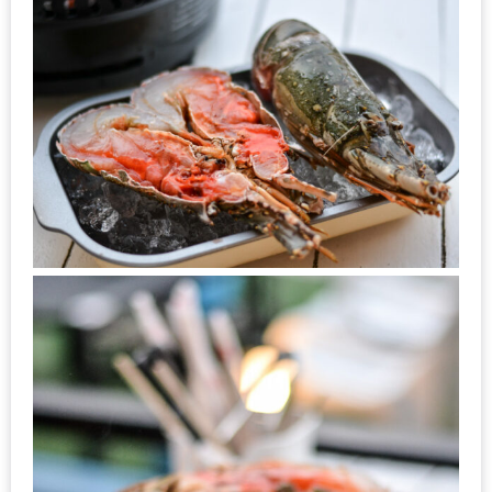
ส่วนลด
พิเศษ
ร้าน
อาหาร
ใน
เชียงใหม่
หนาว
นัก
ใช่
ไหม?
แวะ
ไป
ผิง
ไฟ