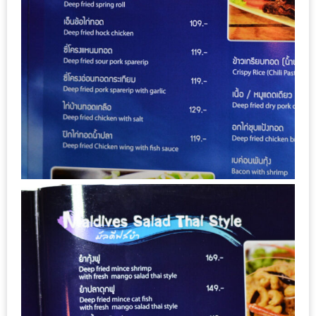
200
บาท
ชี้
เบาะแส
ความ
อร่อย
ตาม
รอย
น้า
อ้วน
ชวน
หิว
ติดต่อ