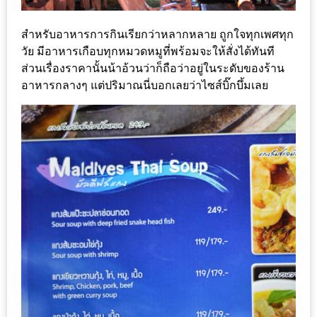
ทำไม
เรา
สำหรับอาหารการกินเรียกว่าหลากหลาย ถูกใจทุกเพศทุก
ไม่
วัย มีอาหารเกือบทุกหมวดหมูที่พร้อมจะให้สั่งได้ทันที
ทำ
ส่วนเรื่องราคานั้นน้าอ้วนว่าก็ถือว่าอยู่ในระดับของร้าน
อาหาร
อาหารกลางๆ แต่ปริมาณนี่บอกเลยว่าไซส์บิ๊กบึ้มเลย
ทาน
เอง?
SHOP
TOP
10
รีวิว
ร้าน
อาหาร
ที่
เข้า