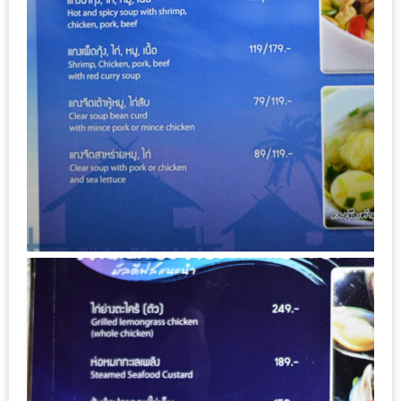
ชม
มาก
ที่สุด
ประจำ
ปี
2557
กิจกรรม
ชิง
รางวัล
กับ
สมาชิก
ENEWS
น้า
อ้วน
ชวน