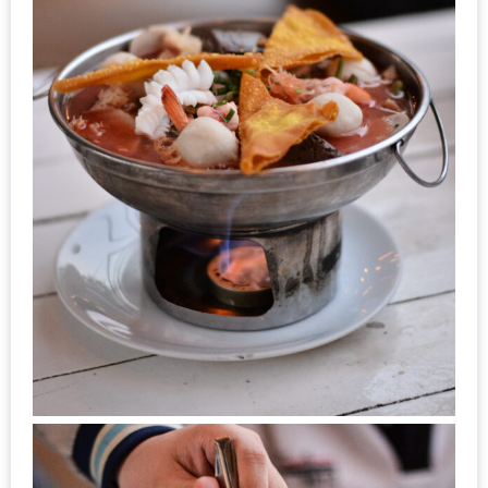
งด้วย
HUAWEI
G7
PLUS
สมา
ร์ท
โฟน
ที่
เอาใจ
ขา
กิน
โดย
เฉพาะ
อิ่ม
ไม่