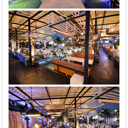
งาน
เดียว
ทั้ง
ช้อป
กิน
เที่ยว
พร้อม
โปร
โม
ชั่น
สำหรับ
คน
รัก
บ้าน
มากมาย