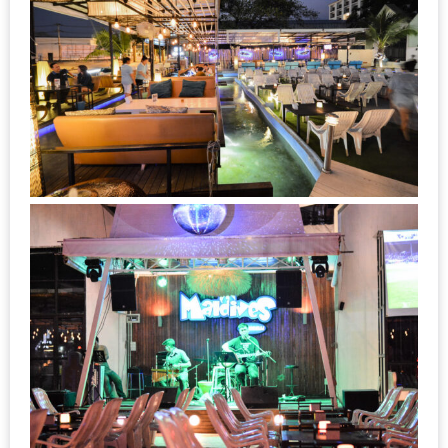
ใหญ่
ที่สุด
ใน
โลก
กับ
โรง
แรม
ฮอ
ลิ
เดย์
อินน์
เชียงใหม่
PANDA
TIME
: