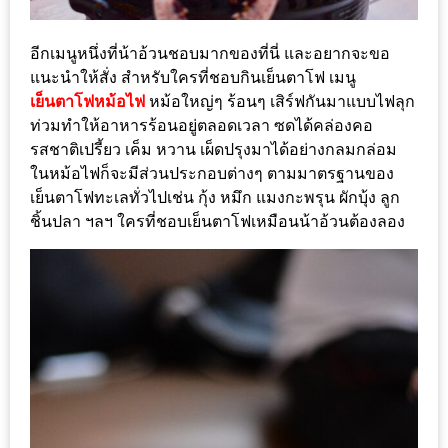
ะ
สุด
อีกเมนูหนึ่งที่น้าอ้วนชอบมากของที่นี่ และอยากจะขอ
เด็ด
แนะนำให้สั่ง สำหรับใครที่ชอบกินเย็นตาโฟ เมนู
เย็นตาโฟหม้อไฟ
หม้อใหญ่ๆ ร้อนๆ เสิร์ฟกันมาแบบไฟลุก
ที่
ท่วมทำให้อาหารร้อนอยู่ตลอดเวลา ซดได้คล่องคอ
AIKO
รสชาติเปรี้ยว เค็ม หวาน เผ็ดปรุงมาได้อย่างกลมกล่อม
(THE
ในหม้อไฟก็จะมีส่วนประกอบต่างๆ ตามมาตรฐานของ
UP,
เย็นตาโฟทะเลทั่วไปเช่น กุ้ง หมึก แมงกะพรุน ผักบุ้ง ลูก
RAMA
ชิ้นปลา ฯลฯ ใครที่ชอบเย็นตาโฟเหมือนน้าอ้วนต้องลอง
3)
อาหาร
โดน
ใจ
ภาพ
ใส
ปิ๊