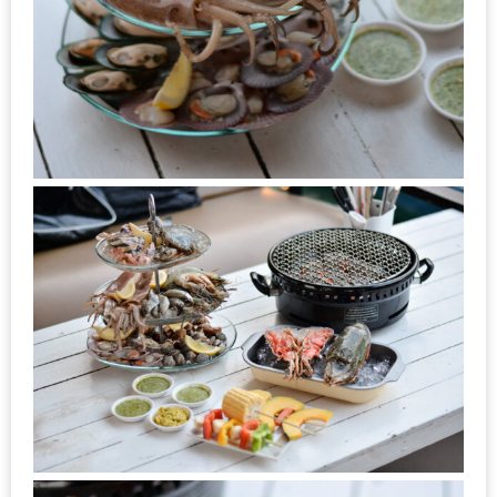
เด็ด
สำหรับ
คุณ
แม่
ที่รัก
2560
สบาย
ใจ๋…
สไตล์
นิมมาน
(ดี
คอน
โด
นิม)
เชียงใหม่