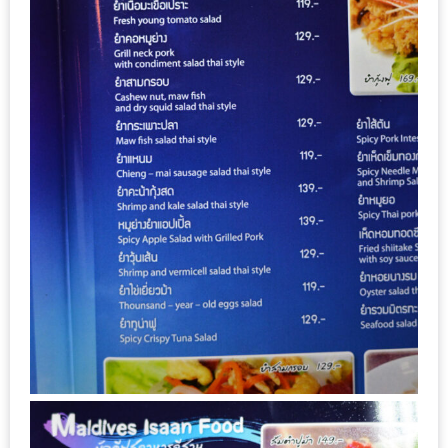
น้า
อ้วน
ติดต่อ
น้า
อ้วน
น้า
อ้วน
ชวน
คุย
นโยบาย
ความ
เป็น
ส่วน
ตัว