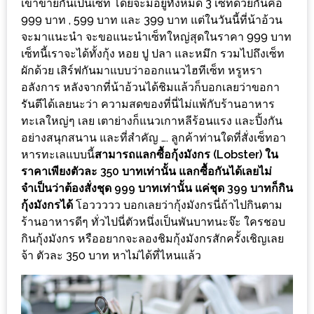
เขาขายกันเป็นเซ็ท โดยจะมีอยู่ทั้งหมด 3 เซ็ทด้วยกันคือ
ดี
999 บาท , 599 บาท และ 399 บาท แต่ในวันนี้ที่น้าอ้วน
กับ
จะมาแนะนำ จะขอแนะนำเซ็ทใหญ่สุดในราคา 999 บาท
เซ็ทนี้เราจะได้ทั้งกุ้ง หอย ปู ปลา และหมึก รวมไปถึงเซ็ท
วงใน
ผักด้วย เสิร์ฟกันมาแบบว่าออกแนวไฮทีเซ็ท หรูหรา
แจก
อลังการ หลังจากที่น้าอ้วนได้ชิมแล้วก็บอกเลยว่าขอกา
ฟรี
รันตีได้เลยนะว่า ความสดของที่นี่ไม่แพ้กับร้านอาหาร
LINE
ทะเลใหญ่ๆ เลย เตาย่างก็แนวเกาหลีร้อนแรง และปิ้งกัน
GIFTCODE!
อย่างสนุกสนาน และที่สำคัญ …. ลูกค้าท่านใดที่สั่งเซ็ทอา
หารทะเลแบบนี้
สามารถแลกซื้อกุ้งมังกร (Lobster) ใน
ลายแทง
ราคาเพียงตัวละ 350 บาทเท่านั้น แลกซื้อกันได้เลยไม่
ความ
จำเป็นว่าต้องสั่งชุด 999 บาทเท่านั้น แค่ชุด 399 บาทก็กิน
กุ้งมังกรได้
โอววววว บอกเลยว่ากุ้งมังกรนี่ถ้าไปกินตาม
อร่อย
ร้านอาหารดีๆ ทั่วไปนี่ตัวหนึ่งเป็นพันบาทนะจ๊ะ ใครชอบ
ทั่ว
กินกุ้งมังกร หรืออยากจะลองชิมกุ้งมังกรสักครั้งเชิญเลย
เชียงใหม่
จ้า ตัวละ 350 บาท หาไม่ได้ที่ไหนแล้ว
ลุ้น
บัตร