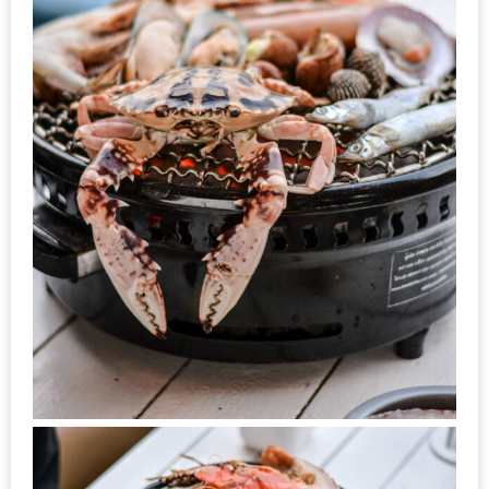
อุ่นๆ
ปิ้ง
มาร์ช
เมล
โล่
พร้อม
ชิม
และ
ช้อป
ที่
เดียว
ครบ
ที่
งาน
LEO
PRESENTS