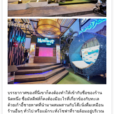
เหนือ
กับ
สลัด
หนุ่ม
บ้านนา
เมนู
เด็ด
จาก
ANNA
FARM
ที่
เอาชนะ
ใจ
บรรยากาศของที่นี่เขาก็คงต้องทำให้เข้ากับชื่อของร้าน
กรรมการ
นิดหนึ่ง ชื่อมัลดีฟส์ก็คงต้องมีอะไรที่เกี่ยวข้องกับทะเล
จาก
ด้วยเก้าอี้ชายหาดที่นำมาผสมผสานกับโต๊ะนั่งดื่มเหมือน
THE
ร้านอื่นๆ ทั่วไป หรือแม้กระทั่งโซฟาที่รายล้อมอยู่บริเวณ