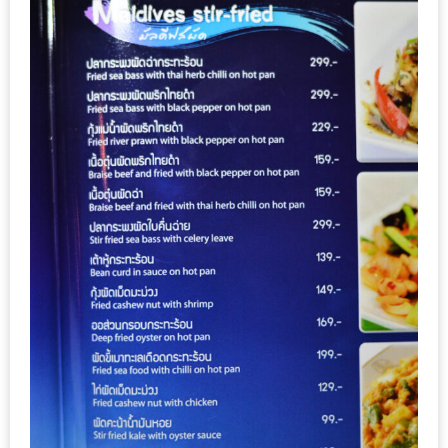
มา
พบ
สินค้า
เรื่อง
บ้าน
คุ้ม
ครบ
จบ
ที่
เดียว
HOMEPRO
FAIR
2017
เชียงใหม่
จัด
เต็ม