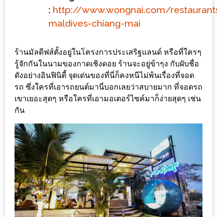
ลอง
:
http://www.wongnai.com/restauran
ถนน
maldives-chiang-mai
คน
เดิน
ร้านมัลดีฟส์ตั้งอยู่ในโครงการประเสริฐแลนด์ หรือที่ใครๆ
วัน
รู้จักกันในนามของกาดเชิงดอย ร้านจะอยู่ข้าๆง กับผับชื่อ
อาทิตย์
ดังอย่างอินฟินิตี้ จุดเด่นของที่นี่ก็คงหนีไม่พ้นเรื่องที่จอด
ท่าแพ
รถ ซึ่งใครที่เอารถยนต์มานี่บอกเลยว่าสบายมาก ที่จอดรถ
เชียงใหม่
เขาเยอะสุดๆ หรือใครที่เอามอเตอร์ไซค์มาก็ง่ายสุดๆ เช่น
กัน
CART
CHECKOUT
DRAFT
–
บาร์บีคิว
สาว