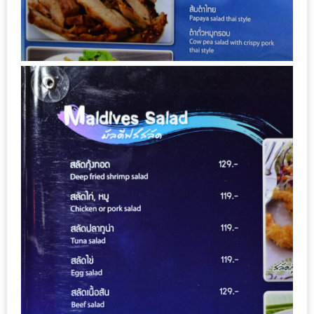
1
พา
เพื่อน
มา
ม่วน
กั๋น
บน
INSTAGRAM
รวม
โปร
โม
ชั่
นวัน
แม่