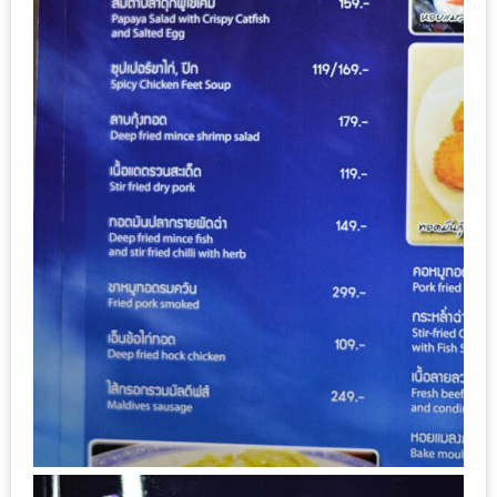
หิว
ข้าว
อะไร
เอ่ย
อร่อย
ที่สุด?
งาน
แฟร์
เรื่อง
บ้าน
ที่
ทุก
คน
ต้อง