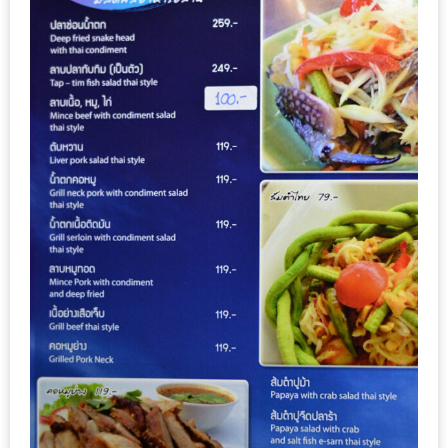
นโยบาย
ความ
เป็น
ส่วน
ตัว
ประกาศ
ผล
ผู้
โชค
ดี
กับ
น้า
อ้วน
ครั้ง
ที่