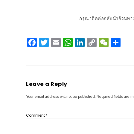
WONGNAI.COM
#มา
กรุณาติดต่อกลับน้าอ้วนทาง
เดิน
นโยบาย
เล่น
ความ
กัน
Facebook
Twitter
Email
WhatsApp
LinkedIn
Copy
WeCh
Sh
เป็น
มั้ย
Link
ส่วน
ใน
ตัว
ฐานะ
อะไร
ก็ได้
Leave a Reply
…
งาน
Your email address will not be published.
Required fields are 
เดียว
ที่
Comment
*
ครบ
ครั้ง