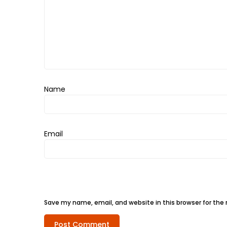
ช้อป
ชิ
ลล์
ชิม
ที่
HIMMA
Name
MARKET
FESTIVAL
10
Email
ร้าน
พ่อ
ค้า
แซ่บ
แม่ค้า
Save my name, email, and website in this browser for the
สวย