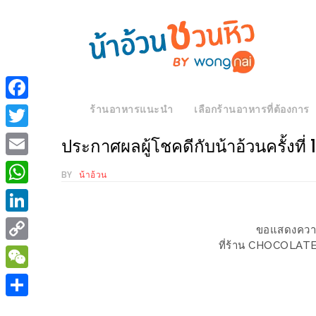
ร้าน
“เป็น
อาหาร
แสน”
ร้านอาหารแนะนำ
เลือกร้านอาหารที่ต้องการ
Facebook
แนะนำ
[PR]
Twitter
ประกาศผลผู้โชคดีกับน้าอ้วนครั้งที่ 1
อิ่ม
เลือก
Email
ร้าน
รับ
BY
น้าอ้วน
อาหาร
โชค
WhatsApp
ที่
ที่
LinkedIn
ขอแสดงความย
ต้องการ
โรงแรม
ที่ร้าน CHOCOLATE
Copy
ศิริ
ติดต่อ
ปัน
Link
WeChat
น้า
นาฯ
อ้วน
Share
เชียงใหม่