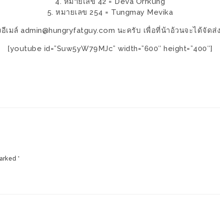
4. หมายเลข 42 = Deva Orrkung
5. หมายเลข 254 = Tungmay Mevika
อีเมล์ admin@hungryfatguy.com นะครับ เพื่อที่น้าอ้วนจะได้จัดส่
[youtube id=”Suw5yW79MJc” width=”600″ height=”400″]
at
are
marked
*