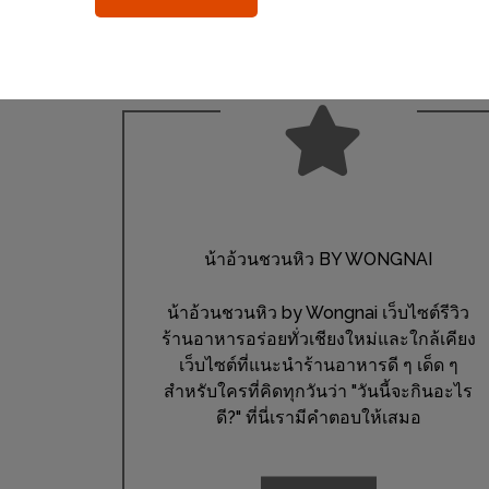
ร้าน
รวย
เสน่ห์
ของ
เชียงใหม่
ที่
ต้อง
ไป
ลอง
น้าอ้วนชวนหิว BY WONGNAI
16
น้าอ้วนชวนหิว by Wongnai เว็บไซต์รีวิว
ร้าน
ร้านอาหารอร่อยทั่วเชียงใหม่และใกล้เคียง
เว็บไซต์ที่แนะนำร้านอาหารดี ๆ เด็ด ๆ
อร่อย
สำหรับใครที่คิดทุกวันว่า "วันนี้จะกินอะไร
ที่
ดี?" ที่นี่เรามีคำตอบให้เสมอ
ต้อง
มา