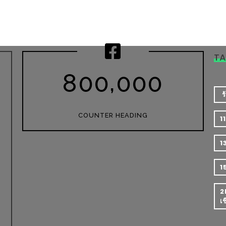
T
,
8
0
0
0
0
0
​
COUNTER HEADING
1
1
1
2
เ