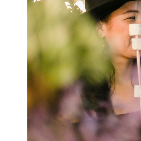
–
ช็อป
ฟิน
กิน
เพลิน
HFG
E-
NEWS
GAME
(SABAI
SEAFOOD)
HOMEPRO
FAIR
2017
เชียงใหม่