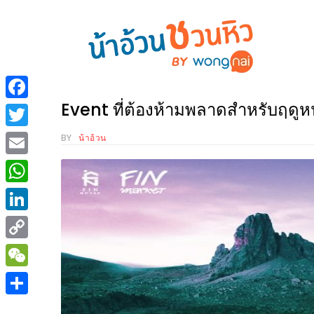
ร้าน
“เป็น
อาหาร
แสน”
Event ที่ต้องห้ามพลาดสำหรับฤดูหนา
Facebook
แนะนำ
[PR]
Twitter
BY
น้าอ้วน
อิ่ม
เลือก
Email
ร้าน
รับ
อาหาร
โชค
WhatsApp
ที่
ที่
LinkedIn
ต้องการ
โรงแรม
Copy
ศิริ
ติดต่อ
ปัน
Link
WeChat
น้า
นาฯ
อ้วน
Share
เชียงใหม่