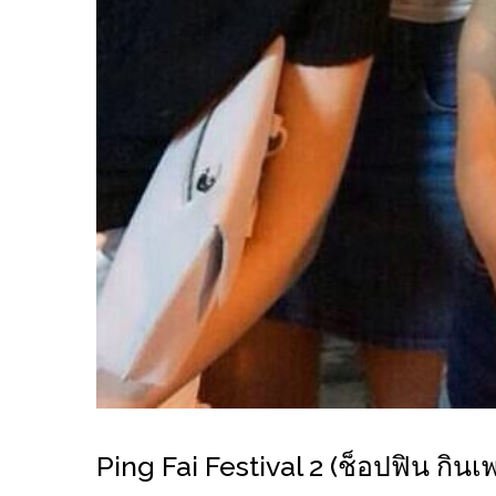
ร้าน
รวย
เสน่ห์
ของ
เชียงใหม่
ที่
ต้อง
ไป
ลอง
16
ร้าน
อร่อย
ที่
ต้อง
Ping Fai Festival 2 (ช็อปฟิน กินเพ
มา