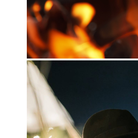
DISH
EVENT
ที่
ต้อง
ห้าม
พลาด
สำหรับ
ฤดู
หนาว
นี้
กับ
PING
FAI
FESTIVAL
2