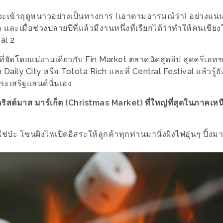
ันคงจะเข้าฤดูหนาวอย่างเป็นทางการ (เอาตามอารมณ์ว่า) อย่างแน
ละเมื่อช่วงปลายปีที่แล้วมีงานหนึ่งที่เรียกได้ว่าทำให้คนเชียงให
val 2
านที่จัดโดยแม่งานเดียวกับ Fin Market ตลาดนัดสุดฮิป สุดครีเ
Daily City หรือ Totota Rich และที่ Central Festival แล้วรู้ยัง
ประเสริฐแลนด์นั่นเอง
ป็นคริสต์มาส มาร์เก็ต (Christmas Market) ที่ใหญ่ที่สุดในภาคเ
ช่ป่ะ โซนผิงไฟเปิดอิสระให้ลูกค้าทุกท่านมานั่งผิงไฟอุ่นๆ ปิ้ง