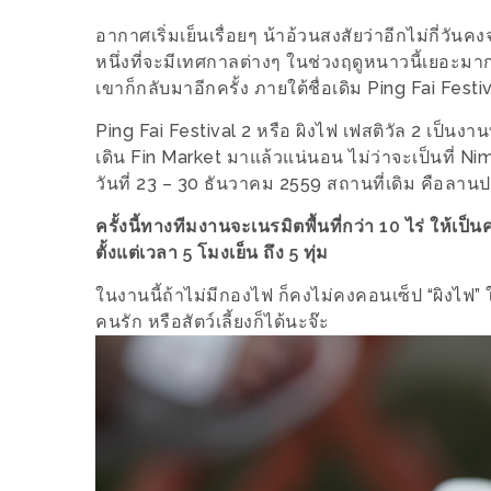
ลอง
ถนน
อากาศเริ่มเย็นเรื่อยๆ น้าอ้วนสงสัยว่าอีกไม่กี่ว
คน
หนึ่งที่จะมีเทศกาลต่างๆ ในช่วงฤดูหนาวนี้เยอะมาก แ
เขาก็กลับมาอีกครั้ง ภายใต้ชื่อเดิม Ping Fai Festi
เดิน
วัน
Ping Fai Festival 2 หรือ ผิงไฟ เฟสติวัล 2 เป็นง
อาทิตย์
เดิน Fin Market มาแล้วแน่นอน ไม่ว่าจะเป็นที่ Nim 
วันที่ 23 – 30 ธันวาคม 2559 สถานที่เดิม คือลาน
ท่าแพ
เชียงใหม่
ครั้งนี้ทางทีมงานจะเนรมิตพื้นที่กว่า 10 ไร่ ให้เ
ตั้งแต่เวลา 5 โมงเย็น ถึง 5 ทุ่ม
CART
ในงานนี้ถ้าไม่มีกองไฟ ก็คงไม่คงคอนเซ็ป “ผิงไฟ” ใ
คนรัก หรือสัตว์เลี้ยงก็ได้นะจ๊ะ
CHECKOUT
DRAFT
–
บาร์บีคิว
สาว