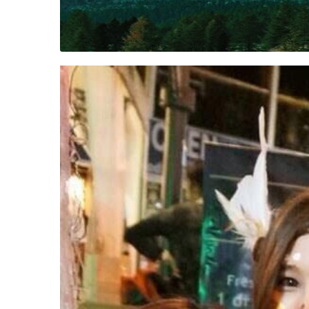
WONGNAI.COM
#มา
เดิน
นโยบาย
เล่น
ความ
กัน
เป็น
มั้ย
ส่วน
ใน
ตัว
ฐานะ
อะไร
ก็ได้
…
งาน
เดียว
ที่
ครบ
ครั้ง