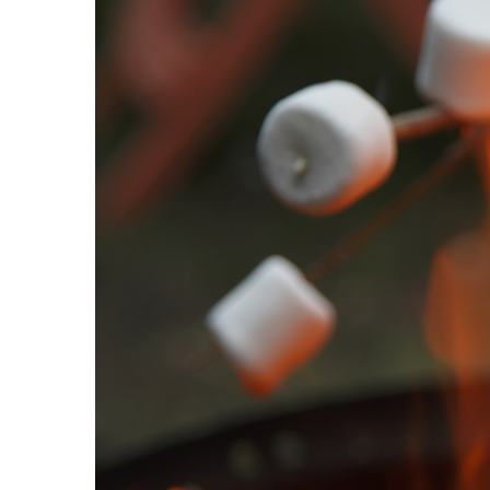
เหนือ
กับ
สลัด
หนุ่ม
บ้านนา
เมนู
เด็ด
จาก
ANNA
FARM
ที่
เอาชนะ
ใจ
กรรมการ
จาก
THE