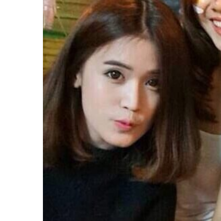
ช้อป
ชิ
ลล์
ชิม
ที่
HIMMA
MARKET
FESTIVAL
10
ร้าน
พ่อ
ค้า
แซ่บ
แม่ค้า
สวย