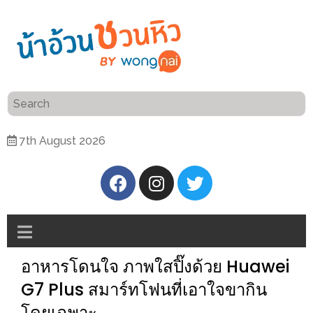
ร้าน
“เป็น
อาหาร
แสน”
แนะนำ
[PR]
7th August 2026
อิ่ม
เลือก
ร้าน
รับ
อาหาร
โชค
ที่
ที่
ต้องการ
โรงแรม
ศิริ
อาหารโดนใจ ภาพใสปิ๊งด้วย Huawei
ติดต่อ
ปัน
น้า
G7 Plus สมาร์ทโฟนที่เอาใจขากิน
นาฯ
อ้วน
โดยเฉพาะ
เชียงใหม่