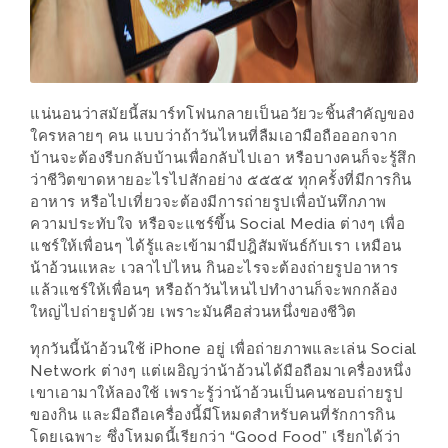
ช้อป
ชิ
ลล์
ชิม
แน่นอนว่าสมัยนี้สมาร์ทโฟนกลายเป็นอวัยวะชิ้นสำคัญของ
ที่
ใครหลายๆ คน แบบว่าถ้าวันไหนที่ลืมเอามือถือออกจาก
HIMMA
บ้านจะต้องรีบกลับบ้านเพื่อกลับไปเอา หรือบางคนก็จะรู้สึก
ว่าชีวิตขาดหายอะไรไปสักอย่าง ๕๕๕๕ ทุกครั้งที่มีการกิน
MARKET
อาหาร หรือไปเที่ยวจะต้องมีการถ่ายรูปเพื่อบันทึกภาพ
FESTIVAL
ความประทับใจ หรือจะแชร์ขึ้น Social Media ต่างๆ เพื่อ
แชร์ให้เพื่อนๆ ได้รู้และเข้ามามีปฎิสัมพันธ์กับเรา เหมือน
10
น้าอ้วนแหละ เวลาไปไหน กินอะไรจะต้องถ่ายรูปอาหาร
ร้าน
แล้วแชร์ให้เพื่อนๆ หรือถ้าวันไหนไปทำงานก็จะพกกล้อง
ใหญ่ไปถ่ายรูปด้วย เพราะมันคือส่วนหนึ่งของชีวิต
พ่อ
ค้า
ทุกวันนี้น้าอ้วนใช้ iPhone อยู่ เพื่อถ่ายภาพและเล่น Social
แซ่บ
Network ต่างๆ แต่เผอิญว่าน้าอ้วนได้มือถือมาเครื่องหนึ่ง
เขาเอามาให้ลองใช้ เพราะรู้ว่าน้าอ้วนเป็นคนชอบถ่ายรูป
แม่ค้า
ของกิน และมือถือเครื่องนี้มีโหมดสำหรับคนที่รักการกิน
สวย
โดยเฉพาะ ซึ่งโหมดนี้เรียกว่า “Good Food” เรียกได้ว่า