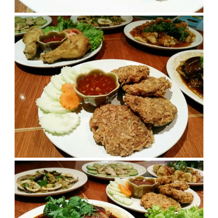
–
ช็อป
ฟิน
กิน
เพลิน
HFG
E-
NEWS
GAME
(SABAI
SEAFOOD)
HOMEPRO
FAIR
2017
เชียงใหม่