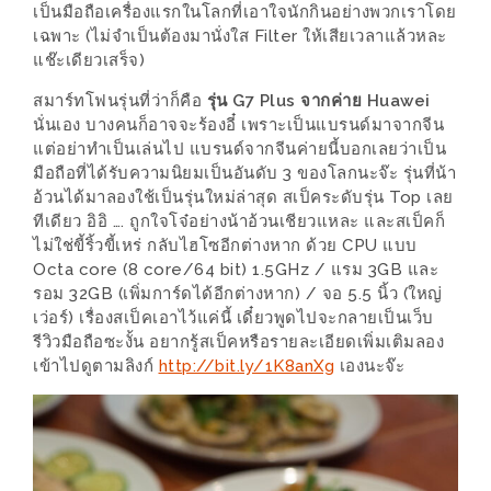
ร้าน
เป็นมือถือเครื่องแรกในโลกที่เอาใจนักกินอย่างพวกเราโดย
เฉพาะ (ไม่จำเป็นต้องมานั่งใส Filter ให้เสียเวลาแล้วหละ
รวย
แช๊ะเดียวเสร็จ)
เสน่ห์
ของ
สมาร์ทโฟนรุ่นที่ว่าก็คือ
รุ่น G7 Plus จากค่าย Huawei
นั่นเอง บางคนก็อาจจะร้องอี๋ เพราะเป็นแบรนด์มาจากจีน
เชียงใหม่
แต่อย่าทำเป็นเล่นไป แบรนด์จากจีนค่ายนี้บอกเลยว่าเป็น
ที่
มือถือที่ได้รับความนิยมเป็นอันดับ 3 ของโลกนะจ๊ะ รุ่นที่น้า
ต้อง
อ้วนได้มาลองใช้เป็นรุ่นใหม่ล่าสุด สเป็คระดับรุ่น Top เลย
ทีเดียว อิอิ …. ถูกใจโจ๋อย่างน้าอ้วนเชียวแหละ และสเป็คก็
ไป
ไม่ใช่ขี้ริ้วขี้เหร่ กลับไฮโซอีกต่างหาก ด้วย CPU แบบ
ลอง
Octa core (8 core/64 bit) 1.5GHz / แรม 3GB และ
รอม 32GB (เพิ่มการ์ดได้อีกต่างหาก) / จอ 5.5 นิ้ว (ใหญ่
16
เว่อร์) เรื่องสเป็คเอาไว้แค่นี้ เดี๋ยวพูดไปจะกลายเป็นเว็บ
ร้าน
รีวิวมือถือซะงั้น อยากรู้สเป็คหรือรายละเอียดเพิ่มเติมลอง
เข้าไปดูตามลิงก์
http://bit.ly/1K8anXg
เองนะจ๊ะ
อร่อย
ที่
ต้อง
มา