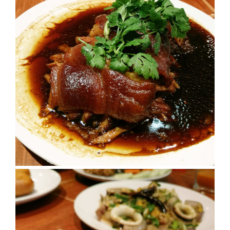
ใหญ่
ที่สุด
ใน
โลก
กับ
โรง
แรม
ฮอ
ลิ
เดย์
อินน์
เชียงใหม่
PANDA
TIME
: