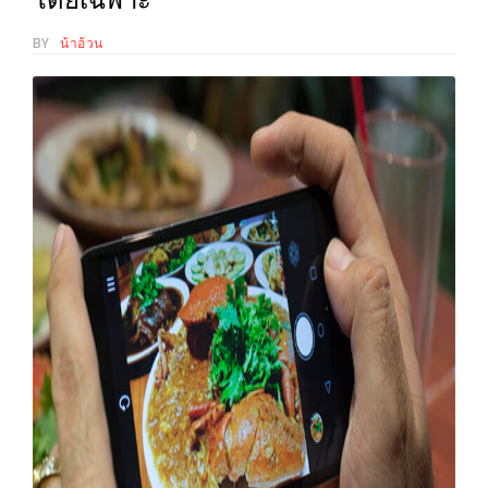
WONGNAI.COM
BY
น้าอ้วน
#มา
เดิน
นโยบาย
เล่น
ความ
กัน
เป็น
มั้ย
ส่วน
ใน
ตัว
ฐานะ
อะไร
ก็ได้
…
งาน
เดียว
ที่
ครบ
ครั้ง