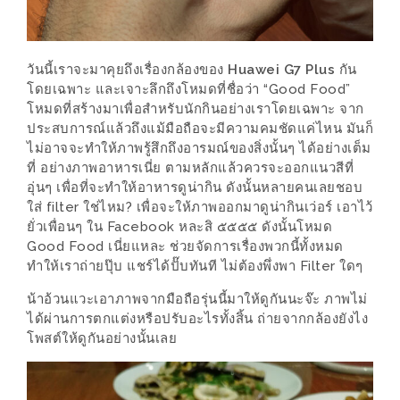
เหนือ
กับ
สลัด
วันนี้เราจะมาคุยถึงเรื่องกล้องของ
Huawei G7 Plus
กัน
หนุ่ม
โดยเฉพาะ และเจาะลึกถึงโหมดที่ชื่อว่า “Good Food”
บ้านนา
โหมดที่สร้างมาเพื่อสำหรับนักกินอย่างเราโดยเฉพาะ จาก
ประสบการณ์แล้วถึงแม้มือถือจะมีความคมชัดแค่ไหน มันก็
เมนู
ไม่อาจจะทำให้ภาพรู้สึกถึงอารมณ์ของสิ่งนั้นๆ ได้อย่างเต็ม
เด็ด
ที่ อย่างภาพอาหารเนี่ย ตามหลักแล้วควรจะออกแนวสีที่
จาก
อุ่นๆ เพื่อที่จะทำให้อาหารดูน่ากิน ดังนั้นหลายคนเลยชอบ
ANNA
ใส่ filter ใช่ไหม? เพื่อจะให้ภาพออกมาดูน่ากินเว่อร์ เอาไว้
ยั่วเพื่อนๆ ใน Facebook หละสิ ๕๕๕๕ ดังนั้นโหมด
FARM
Good Food เนี่ยแหละ ช่วยจัดการเรื่องพวกนี้ทั้งหมด
ที่
ทำให้เราถ่ายปุ๊บ แชร์ได้ปั๊บทันที ไม่ต้องพึ่งพา Filter ใดๆ
เอาชนะ
น้าอ้วนแวะเอาภาพจากมือถือรุ่นนี้มาให้ดูกันนะจ๊ะ ภาพไม่
ใจ
ได้ผ่านการตกแต่งหรือปรับอะไรทั้งสิ้น ถ่ายจากกล้องยังไง
กรรมการ
โพสต์ให้ดูกันอย่างนั้นเลย
จาก
THE