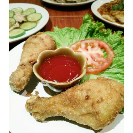
DISH
EVENT
ที่
ต้อง
ห้าม
พลาด
สำหรับ
ฤดู
หนาว
นี้
กับ
PING
FAI
FESTIVAL
2