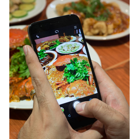
ลอง
ถนน
คน
เดิน
วัน
อาทิตย์
ท่าแพ
เชียงใหม่
CART
CHECKOUT
DRAFT
–
บาร์บีคิว
สาว