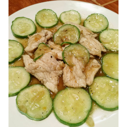
ชม
มาก
ที่สุด
ประจำ
ปี
2557
กิจกรรม
ชิง
รางวัล
กับ
สมาชิก
ENEWS
น้า
อ้วน
ชวน