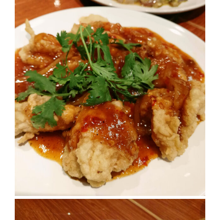
ทำไม
เรา
ไม่
ทำ
อาหาร
ทาน
เอง?
SHOP
TOP
10
รีวิว
ร้าน
อาหาร
ที่
เข้า