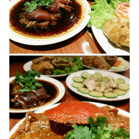
งาน
เดียว
ทั้ง
ช้อป
กิน
เที่ยว
พร้อม
โปร
โม
ชั่น
สำหรับ
คน
รัก
บ้าน
มากมาย