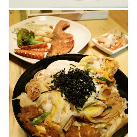
หิว
ข้าว
อะไร
เอ่ย
อร่อย
ที่สุด?
งาน
แฟร์
เรื่อง
บ้าน
ที่
ทุก
คน
ต้อง