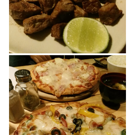
กับ
แผนที่
ร้าน
หมู
กระทะ
ทั่ว
เชียงใหม่
งบ
ไม่
บาน
ปลาย
อิ่ม
ชิ
ลล์
ไม่
เกิน