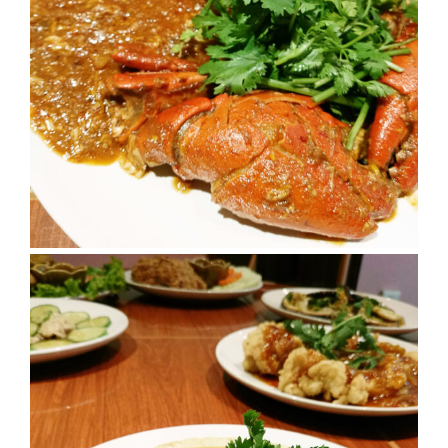
MAPS
MY
ACCOUNT
NEW
FACEBOOK
TIMELINE
POLICY
OKTOBERFEST
ครั้ง
ที่
2
เทศกาล
เบียร์
ที่