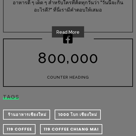
อาหารดี ๆ เด็ด ๆ สำหรับใครที่คิดทุกวันว่า "วันนี้จะกิน
นโยบาย
อะไรดี?" ที่นี่เรามีคำตอบให้เสมอ
ความ
เป็น
Read More
ส่วน
ตัว
,
8
0
0
0
0
0
ประกาศ
ผล
ผู้
COUNTER HEADING
โชค
ดี
TAGS
กับ
น้า
​ ร้านอาหารเชียงใหม่
1000 โบก เชียงใหม่
อ้วน
ครั้ง
119 COFFEE
119 COFFEE CHIANG MAI
ที่