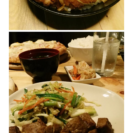
มา
พบ
สินค้า
เรื่อง
บ้าน
คุ้ม
ครบ
จบ
ที่
เดียว
HOMEPRO
FAIR
2017
เชียงใหม่
จัด
เต็ม