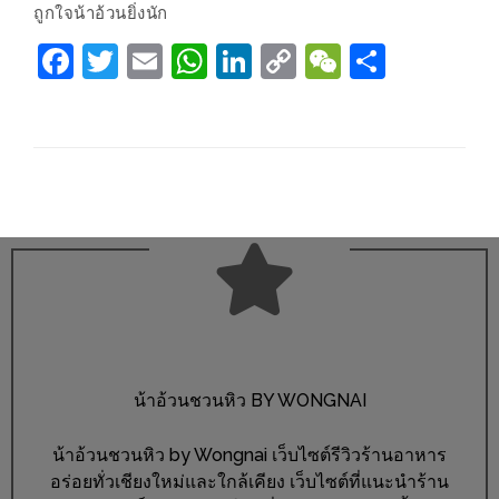
น้า
ถูกใจน้าอ้วนยิ่งนัก
อ้วน
Facebook
Twitter
Email
WhatsApp
LinkedIn
Copy
WeChat
Share
ติดต่อ
Link
น้า
อ้วน
น้า
อ้วน
ชวน
คุย
นโยบาย
ความ
น้าอ้วนชวนหิว BY WONGNAI
เป็น
ส่วน
น้าอ้วนชวนหิว by Wongnai เว็บไซต์รีวิวร้านอาหาร
ตัว
อร่อยทั่วเชียงใหม่และใกล้เคียง เว็บไซต์ที่แนะนำร้าน