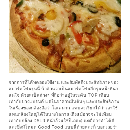
200
บาท
ชี้
เบาะแส
ความ
อร่อย
ตาม
รอย
จากการที่ได้ทดลองใช้งาน และสัมผัสถึงประสิทธิภาพของ
น้า
สมาร์ทโฟนรุ่นนี้ น้าอ้วนว่าเป็นสมาร์ทโฟนอีกรุ่นหนึ่งที่น่า
อ้วน
สนใจ ด้วยสเป็คต่างๆ ที่ถือว่าอยู่ในระดับ TOP เทียบ
ชวน
เท่ากับบางแบรนด์ แต่ในราคาหมื่นต้นๆ และประสิทธิภาพ
หิว
ในเรื่องของกล้องถือว่าโอเคมาก แทบจะเรียกได้ว่าเอาใช้
แทนกล้องใหญ่ได้ในบางโอกาส (ถึงแม้อาจจะไม่เทียบ
เท่ากับกล้อง DSLR ที่น้าอ้วนใช้ก็เถอะ) แต่ถือว่าทำได้ดี
ติดต่อ
และยิ่งมีโหมด Good Food แบบนี้ด้วยหละก็ บอกเลยว่า