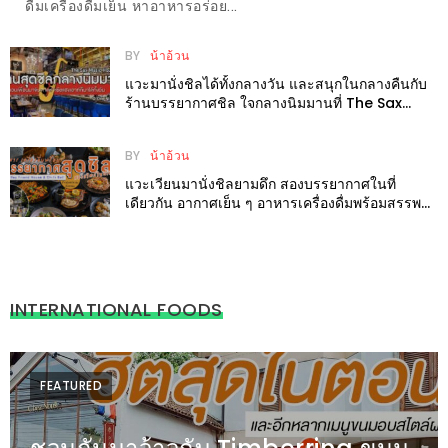
รับ
ดื่มเครื่องดื่มเย็น หาอาหารอร่อย...
ประทาน
BY
น้าอ้วน
บุฟเฟ่ต์
แวะมานั่งชิลได้ทั้งกลางวัน และสนุกในกลางคืนกับ
ฟรี
ร้านบรรยากาศชิล ใจกลางนิมมานที่ The Sax
ที่
Music House
LE
BY
น้าอ้วน
CRYSTAL
แวะเวียนมานั่งชิลยามดึก สองบรรยากาศในที่
เชียงใหม่
เดียวกัน อากาศเย็น ๆ อาหารเครื่องดื่มพร้อมสรรพที่
Calley Friend House & Chilli Bell
ฟรี
2
ท่าน
INTERNATIONAL FOODS
ลุ้น
รับ
FEATURED
GIFT
VOUCHER