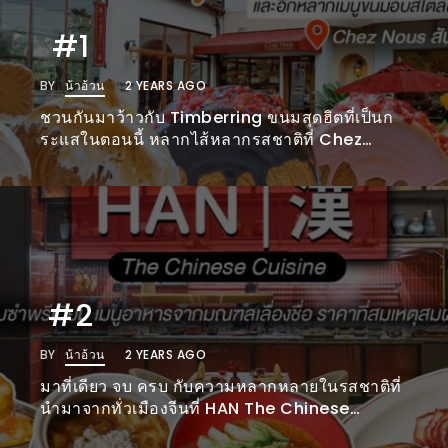
ช้อป
#1
ชิ
ลล์
BY
น้าอ้วน
2 YEARS AGO
ชิม
ชวนกันมาว้าวกับ Timberring ขนมสุดฮิตที่เป็นก
ที่
ระแสในตอนนี้ หลากไส้หลากรสชาติที่ Chez
HIMMA
Nous สันกำแพง
MARKET
FESTIVAL
10
ร้าน
#2
พ่อ
ค้า
BY
น้าอ้วน
2 YEARS AGO
แซ่บ
มาที่เดียว จบ ครบ กับความหลากหลายในรสชาติที่
แม่ค้า
นำมาจากทั่วเมืองจีนที่ HAN The Chinese
สวย
Cuisine