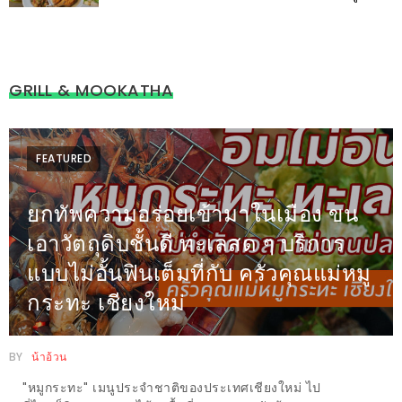
200
บาท
GRILL & MOOKATHA
ชี้
เบาะแส
ความ
FEATURED
อร่อย
ตาม
ยกทัพความอร่อยเข้ามาในเมือง ขน
รอย
เอาวัตถุดิบชั้นดี ทะเลสด ๆ บริการ
น้า
แบบไม่อั้นฟินเต็มที่กับ ครัวคุณแม่หมู
อ้วน
กระทะ เชียงใหม่
ชวน
หิว
BY
น้าอ้วน
ติดต่อ
"หมูกระทะ" เมนูประจำชาติของประเทศเชียงใหม่ ไป