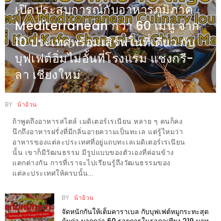
อุ่นๆ
เปิดประสบการณ์กับอาหารภูมิภาค
ปิ้ง
Mediterranean กว่า 60 เมนู จาก
มาร์ช
10 ประเทศพร้อมเสิร์ฟในที่เดียว กับ
เมล
บุฟเฟต์อิ่มไม่อั้นที่โรงแรม แชงกรี-
โล่
พร้อม
ลา เชียงใหม่
ชิม
และ
BY
น้าอ้วน
ช้อป
ถ้าพูดถึงอาหารสไตล์ เมดิเตอร์เรเนียน หลาย ๆ คนก็คง
ที่
นึกถึงอาหารฝรั่งที่มีกลิ่นอายความเป็นทะเล แต่รู้ไหมว่า
เดียว
อาหารของแต่ละประเทศที่อยู่แถบทะเลเมดิเตอร์เรเนียน
ครบ
นั้น เขาก็มีวัฒนธรรม มีรูปแบบของตัวเองที่ค่อนข้าง
แตกต่างกัน การที่เราจะไปเรียนรู้ถึงวัฒนธรรมของ
ที่
แต่ละประเทศให้ครบนั้น...
งาน
LEO
BY
น้าอ้วน
PRESENTS
จัดหนักกันให้เต็มคาราเบล กับบุฟเฟต์หมูกระทะสุด
คุ้มค่า มากกว่า 60 รายการในราคาเพียง 219 บาท