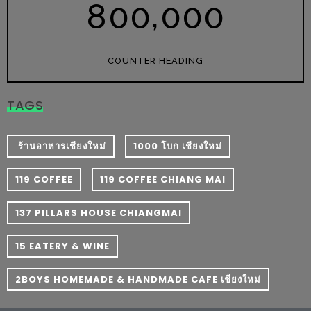
,
8
0
0
0
0
0
อั้น
กิน
ไม่
COUNTER HEADING
ยั้ง
หมู
กระทะ
TAGS
&
ทะเล
​ ร้านอาหารเชียงใหม่
1000 โบก เชียงใหม่
เผา
119 COFFEE
119 COFFEE CHIANG MAI
เชียงใหม่
งบ
137 PILLARS HOUSE CHIANGMAI
ไม่
บาน
15 EATERY & WINE
ปลาย
ไม่
2BOYS HOMEMADE & HANDMADE CAFE เชียงใหม่
เกิน