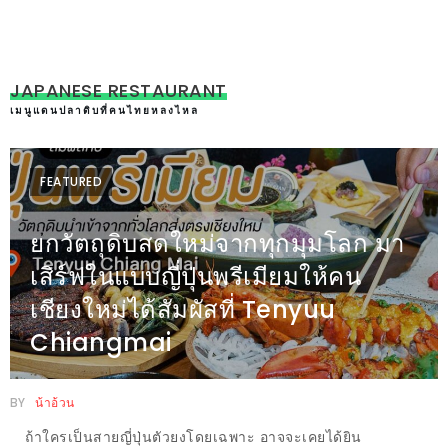
Chiang Mai
ทำไม
เรา
ไม่
JAPANESE RESTAURANT
ทำ
เมนูแดนปลาดิบที่คนไทยหลงไหล
อาหาร
ทาน
เอง?
FEATURED
SHOP
ยกวัตถุดิบสดใหม่จากทุกมุมโลก มา
เสิร์ฟในแบบญี่ปุ่นพรีเมียมให้คน
TOP
10
เชียงใหม่ได้สัมผัสที่ Tenyuu
รีวิว
Chiangmai
ร้าน
อาหาร
BY
น้าอ้วน
ที่
ถ้าใครเป็นสายญี่ปุ่นตัวยงโดยเฉพาะ อาจจะเคยได้ยิน
เข้า