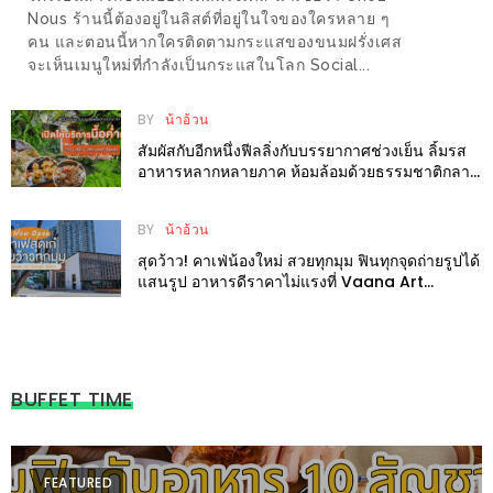
Nous ร้านนี้ต้องอยู่ในลิสต์ที่อยู่ในใจของใครหลาย ๆ
ส่วนลด
คน และตอนนี้หากใครติดตามกระแสของขนมฝรั่งเศส
จะเห็นเมนูใหม่ที่กำลังเป็นกระแสในโลก Social...
พิเศษ
ร้าน
BY
น้าอ้วน
อาหาร
สัมผัสกับอีกหนึ่งฟีลลิ่งกับบรรยากาศช่วงเย็น ลิ้มรส
ใน
อาหารหลากหลายภาค ห้อมล้อมด้วยธรรมชาติกลาง
เมืองที่ ORB Cafe & Meal
เชียงใหม่
BY
น้าอ้วน
หนาว
สุดว้าว! คาเฟ่น้องใหม่ สวยทุกมุม ฟินทุกจุดถ่ายรูปได้
นัก
แสนรูป อาหารดีราคาไม่แรงที่ Vaana Art
Farmer Bistro
ใช่
ไหม?
แวะ
BUFFET TIME
ไป
ผิง
ไฟ
FEATURED