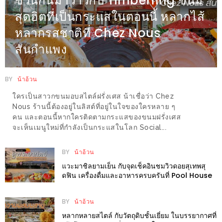
ชวนกันมาว้าวกับ Timberring ขนม
รับ
สุดฮิตที่เป็นกระแสในตอนนี้ หลากไส้
ประทาน
อาหาร
หลากรสชาติที่ Chez Nous
มูลค่า
สันกำแพง
1,000
บาท
BY
น้าอ้วน
ฟรี
ใครเป็นสาวกขนมอบสไตล์ฝรั่งเศส น้าเชื่อว่า Chez
3
Nous ร้านนี้ต้องอยู่ในลิสต์ที่อยู่ในใจของใครหลาย ๆ
รางวัล
คน และตอนนี้หากใครติดตามกระแสของขนมฝรั่งเศส
จะเห็นเมนูใหม่ที่กำลังเป็นกระแสในโลก Social...
วัน
แม่
BY
น้าอ้วน
สุด
แวะมาชิลยามเย็น กับจุดเช็คอินชมวิวดอยสุเทพสุ
ดฟิน เครื่องดื่มและอาหารครบครันที่ Pool House
พิเศษ
โปร
BY
น้าอ้วน
โม
หลากหลายสไตล์ กับวัตถุดิบชั้นเยี่ยม ในบรรยากาศที่
ชั่น