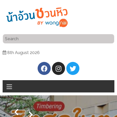
ร้าน
“เป็น
อาหาร
แสน”
แนะนำ
[PR]
8th August 2026
อิ่ม
เลือก
ร้าน
รับ
อาหาร
โชค
ที่
ที่
ต้องการ
โรงแรม
ศิริ
ติดต่อ
ปัน
น้า
นาฯ
อ้วน
เชียงใหม่