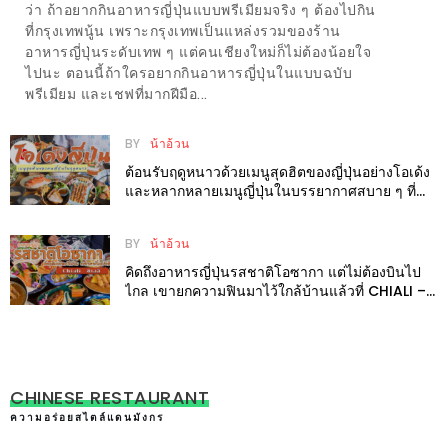
ว่า ถ้าอยากกินอาหารญี่ปุ่นแบบพรีเมียมจริง ๆ ต้องไปกิน
ชม
ที่กรุงเทพนู้น เพราะกรุงเทพเป็นแหล่งรวมของร้าน
มาก
อาหารญี่ปุ่นระดับเทพ ๆ แต่คนเชียงใหม่ก็ไม่ต้องน้อยใจ
ไปนะ ตอนนี้ถ้าใครอยากกินอาหารญี่ปุ่นในแบบฉบับ
ที่สุด
พรีเมียม และเชฟที่มากฝีมือ...
ประจำ
ปี
BY
น้าอ้วน
2557
ต้อนรับฤดูหนาวด้วยเมนูสุดฮิตของญี่ปุ่นอย่างโอเด้ง
และหลากหลายเมนูญี่ปุ่นในบรรยากาศสบาย ๆ ที่
Tomi Oden
กิจกรรม
ชิง
BY
น้าอ้วน
รางวัล
คิดถึงอาหารญี่ปุ่นรสชาติโอซากา แต่ไม่ต้องบินไป
ไกล เขายกความฟินมาไว้ใกล้บ้านแล้วที่ CHIALI –
กับ
ชิเอลิ เชียงใหม่
สมาชิก
ENEWS
น้า
CHINESE RESTAURANT
อ้วน
ความอร่อยสไตล์แดนมังกร
ชวน