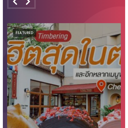
งาน
เดียว
ทั้ง
ช้อป
FEATURED
กิน
เที่ยว
พร้อม
โปร
โม
ชั่น
สำหรับ
คน
รัก
บ้าน
มากมาย