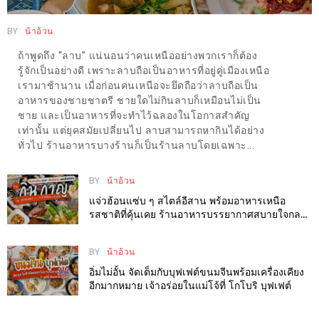
แห่ง
ชาติ
BY
น้าอ้วน
2557
ถ้าพูดถึง "ลาบ" แน่นอนว่าคนเหนืออย่างพวกเราก็ต้อง
รู้จักเป็นอย่างดี เพราะลาบถือเป็นอาหารที่อยู่คู่เมืองเหนือ
ร้าน
เรามาช้านาน เมื่อก่อนคนเหนือจะยึดถือว่าลาบถือเป็น
หมู
อาหารของชายชาตรี ชายใดไม่กินลาบก็เหมือนไม่เป็น
ชาย และเป็นอาหารที่จะทำไว้ฉลองในโอกาสสำคัญ
กระทะ
เท่านั้น แต่ยุคสมัยเปลี่ยนไป ลาบสามารถหากินได้อย่าง
ทั่ว
ทั่วไป ร้านอาหารบางร้านก็เป็นร้านลาบโดยเฉพาะ...
เชียงใหม่
TOP30
BY
น้าอ้วน
ราคา
แจ่วฮ้อนแซ่บ ๆ สไตล์อีสาน พร้อมอาหารเหนือ
รสชาติที่คุ้นเคย ร้านอาหารบรรยากาศสบายใจกลาง
ไม่
เมืองที่ กิน กาญ ณ สวนดอก
เกิน
BY
น้าอ้วน
200
อิ่มไม่อั้น จัดเต็มกับบุฟเฟต์ขนมจีนพร้อมเครื่องเคียง
บาท
อีกมากหมาย เจ้าอร่อยในแม่โจ้ที่ โกโบริ บุฟเฟต์
รีวิว