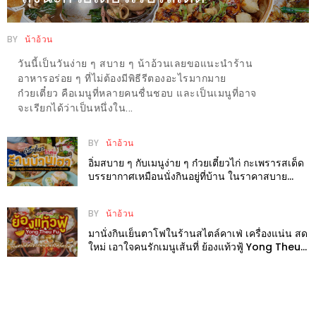
ะ
สุด
BY
น้าอ้วน
เด็ด
วันนี้เป็นวันง่าย ๆ สบาย ๆ น้าอ้วนเลยขอแนะนำร้าน
ที่
อาหารอร่อย ๆ ที่ไม่ต้องมีพิธีรีตองอะไรมากมาย
AIKO
ก๋วยเตี๋ยว คือเมนูที่หลายคนชื่นชอบ และเป็นเมนูที่อาจ
จะเรียกได้ว่าเป็นหนึ่งใน...
(THE
UP,
BY
น้าอ้วน
RAMA
อิ่มสบาย ๆ กับเมนูง่าย ๆ ก๋วยเตี๋ยวไก่ กะเพรารสเด็ด
3)
บรรยากาศเหมือนนั่งกินอยู่ที่บ้าน ในราคาสบาย
กระเป๋าที่ ร้านบ้านเฮา
อาหาร
BY
น้าอ้วน
โดน
มานั่งกินเย็นตาโฟในร้านสไตล์คาเฟ่ เครื่องแน่น สด
ใหม่ เอาใจคนรักเมนูเส้นที่ ย้องแท้วฟู้ Yong Theu
ใจ
Fu
ภาพ
ใส
ปิ๊