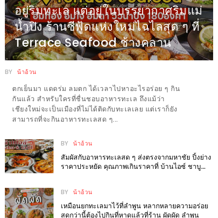
อยู่ริมทะเล แต่อยู่ในบรรยากาศริมแม่
กับ
น้ำปิง ร้านซีฟู้ดแห่งใหม่ไฉไลสุด ๆ ที่
แผนที่
ร้าน
Terrace Seafood ช้างคลาน
หมู
กระทะ
BY
น้าอ้วน
ทั่ว
ตกเย็นมา แดดร่ม ลมตก ได้เวลาไปหาอะไรอร่อย ๆ กิน
เชียงใหม่
กันแล้ว สำหรับใครที่ชื่นชอบอาหารทะเล ถึงแม้ว่า
งบ
เชียงใหม่จะเป็นเมืองที่ไม่ได้ติดกับทะเลเลย แต่เราก็ยัง
ไม่
สามารถที่จะกินอาหารทะเลสด ๆ...
บาน
BY
น้าอ้วน
ปลาย
สัมผัสกับอาหารทะเลสด ๆ ส่งตรงจากมหาชัย ปิ้งย่าง
อิ่ม
ราคาประหยัด คุณภาพเกินราคาที่ บ้านไอซ์ ชาบู
ชิ
แอนด์ กริลล์
ลล์
BY
น้าอ้วน
ไม่
เหมือนยกทะเลมาไว้ที่ลำพูน หลากหลายความอร่อย
เกิน
สดกว่านี้ต้องไปกินที่หาดแล้วที่ร้าน ผัดผัด ลำพูน