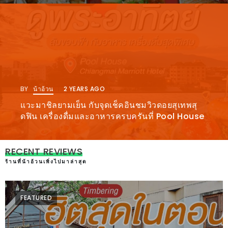
ร้าน
รวย
เสน่ห์
ของ
เชียงใหม่
ที่
ต้อง
BY
น้าอ้วน
2 YEARS AGO
ไป
แวะมาชิลยามเย็น กับจุดเช็คอินชมวิวดอยสุเทพสุ
ดฟิน เครื่องดื่มและอาหารครบครันที่ Pool House
ลอง
16
RECENT REVIEWS
ร้าน
ร้านที่น้าอ้วนเพิ่งไปมาล่าสุด
อร่อย
ที่
FEATURED
ต้อง
มา