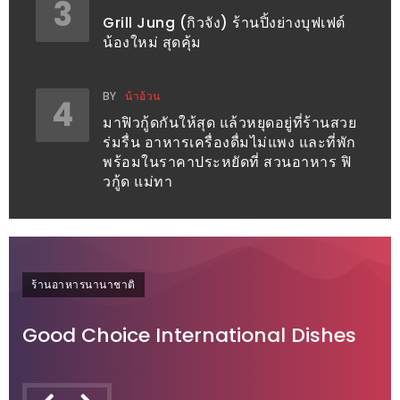
–
3
Grill Jung (กิวจัง) ร้านปิ้งย่างบุฟเฟต์
ช็อป
น้องใหม่ สุดคุ้ม
ฟิน
กิน
BY
น้าอ้วน
เพลิน
4
มาฟิวกู้ดกันให้สุด แล้วหยุดอยู่ที่ร้านสวย
ร่มรื่น อาหารเครื่องดื่มไม่แพง และที่พัก
HFG
พร้อมในราคาประหยัดที่ สวนอาหาร ฟิ
E-
วกู้ด แม่ทา
NEWS
GAME
(SABAI
SEAFOOD)
ร้านอาหารนานาชาติ
HOMEPRO
Good Choice International Dishes
FAIR
2017
เชียงใหม่