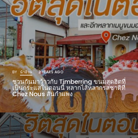
WONGNAI.COM
#มา
เดิน
นโยบาย
เล่น
ความ
กัน
เป็น
มั้ย
ส่วน
ใน
ตัว
ฐานะ
BY
น้าอ้วน
2 YEARS AGO
อะไร
ชวนกันมาว้าวกับ Timberring ขนมสุดฮิตที่
ก็ได้
เป็นกระแสในตอนนี้ หลากไส้หลากรสชาติที่
…
Chez Nous สันกำแพง
งาน
เดียว
ที่
ครบ
ครั้ง