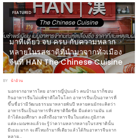
หิว
FEATURED
ข้าว
อะไร
เอ่ย
มาที่เดียว จบ ครบ กับความหลาก
อร่อย
หลายในรสชาติที่นำมาจากทั่วเมือง
ที่สุด?
จีนที่ HAN The Chinese Cuisine
งาน
แฟร์
BY
น้าอ้วน
เรื่อง
นอกจากอาหารไทย อาหารญี่ปุ่นแล้ว คนบ้านเราก็ชอบ
บ้าน
กินอาหารจีนไม่แพ้ชาติใดในโลก อาหารจีนเป็นอาหารที่
ที่
ขึ้นชื่อว่ามีวัฒนธรรมมาหลายพันปี หลายคนมักจะคิดว่า
อาหารจีนเป็นอาหารที่รสชาติจืดชืด มีแต่ความมัน แต่
ทุก
ถ้าได้ลองศึกษา ลงลึกถึงอาหารจีนในแต่ละภูมิภาค
คน
แต่ละมณฑลแล้วจะรู้ว่าความหลากหลายในรสชาตินั้น
ต้อง
มีเยอะมาก จะดีไหมถ้ามาที่เดียวแล้วได้กินอาหารจีนจาก
หลาย...