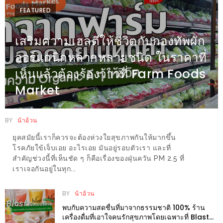
FEATURED
นโยบาย
ความ
เสริมความเฮลตีให้ชีวิตกับกองทัพผัก
เป็น
ออร์แกนิกหลากหลายชนิด ในราคาที่
ส่วน
ตัว
เห็นแล้วต้องร้องว้าวที่ Farm Foods
Market
ประกาศ
ผล
BY
น้าอ้วน
ผู้
โชค
ยุคสมัยนี้เราก็ควรจะต้องห่วงใยสุขภาพกันให้มากขึ้น
โรคภัยใข้เจ็บเอย อะไรเอย มันอยู่รอบตัวเรา และที่
ดี
สำคัญช่วงนี้ที่เห็นชัด ๆ ก็คือเรื่องของฝุ่นควัน PM 2.5 ที่
กับ
เราเจอกันอยู่ในทุก...
น้า
อ้วน
BY
น้าอ้วน
ครั้ง
พบกับความสดชื่นที่มาจากธรรมชาติ 100% ร้าน
เครื่องดื่มที่เอาใจคนรักสุขภาพโดยเฉพาะที่ Blast
ที่