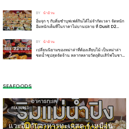
มา
พบ
BY
น้าอ้วน
สินค้า
อิ่มจุก ๆ กับติ่มซำบุฟเฟต์กินได้ไม่จำกัดเวลา จัดหนัก
เรื่อง
อิ่มหนักเต็มที่ในราคาไม่บานปลาย ที่ Dusit D2
เชียงใหม่
บ้าน
คุ้ม
BY
น้าอ้วน
ครบ
เปลี่ยนนิยามของหม่าล่าที่ต้องเสียบไม้ เป็นหม่าล่า
ซดน้ำซุปสุดจัดจ้าน หลากหลายวัตถุดิบเสิร์ฟในชาม
จบ
ที่ Luck-Chu Malatang
ที่
เดียว
HOMEPRO
SEAFOODS
FAIR
2017
เชียงใหม่
FEATURED
จัด
แวะอิ่มกับอาหารทะเลสด ๆ เหมือน
เต็ม