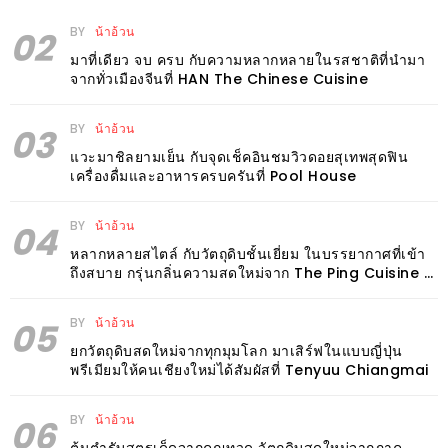
เหนือ
BY
น้าอ้วน
02
กับ
มาที่เดียว จบ ครบ กับความหลากหลายในรสชาติที่นำมา
สลัด
จากทั่วเมืองจีนที่ HAN The Chinese Cuisine
หนุ่ม
บ้านนา
BY
น้าอ้วน
03
เมนู
แวะมาชิลยามเย็น กับจุดเช็คอินชมวิวดอยสุเทพสุดฟิน
เด็ด
เครื่องดื่มและอาหารครบครันที่ Pool House
จาก
BY
น้าอ้วน
04
ANNA
หลากหลายสไตล์ กับวัตถุดิบชั้นเยี่ยม ในบรรยากาศที่เข้า
FARM
ถึงสบาย กรุ่นกลิ่นความสดใหม่จาก The Ping Cuisine &
ที่
Bar
เอาชนะ
BY
น้าอ้วน
05
ใจ
ยกวัตถุดิบสดใหม่จากทุกมุมโลก มาเสิร์ฟในแบบญี่ปุ่น
พรีเมียมให้คนเชียงใหม่ได้สัมผัสที่ Tenyuu Chiangmai
กรรมการ
จาก
BY
น้าอ้วน
06
THE
ต้นตำรับสูตรเด็ดจากคุณทวด วัตถุดิบสดใหม่จากภาค