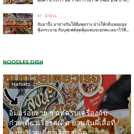
PINGFAI
อิ่มแปร้กันที่ แก้มหมูกระทะ บุฟเฟต์ แม่ริม
FESTIVAL
BY
น้าอ้วน
3
จับมาปิ้ง มาย่างกันให้อิ่มพุงกาง ย่างให้กลิ่นหอมฉุย
ฟุ้งกระจาย กับบุฟเฟต์สุดคุ้มแทบจะยกทะเลมาไว้ที่นี่
อาหาร
หอมฉุย หมูกระทะ
ญี่ปุ่น
ระดับ
พรีเมียม
NOODLES DISH
พร้อม
สุ
กี้
FEATURED
เนื้อ
หมู
ดำ
อิ่มอร่อยง่าย ๆ แต่ครบเครื่องกับ
คู
ก๋วยเตี๋ยวเรือรสเด็ด ย่านสันผีเสื้อที่
โร
ลุงนะก๋วยเตี๋ยวเรือรสเด็ด
บูต