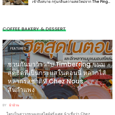
เข้าถึงสบาย กรุ่นกลิ่นความสดใหม่จาก The Ping
เด็ด
Cuisine & Bar
สำหรับ
คุณ
แม่
COFFEE BAKERY & DESSERT
ที่รัก
2560
FEATURED
สบาย
ใจ๋…
ชวนกันมาว้าวกับ Timberring ขนม
สไตล์
สุดฮิตที่เป็นกระแสในตอนนี้ หลากไส้
นิมมาน
หลากรสชาติที่ Chez Nous
(ดี
สันกำแพง
คอน
โด
นิม)
BY
น้าอ้วน
เชียงใหม่
ใครเป็นสาวกขนมอบสไตล์ฝรั่งเศส น้าเชื่อว่า Chez