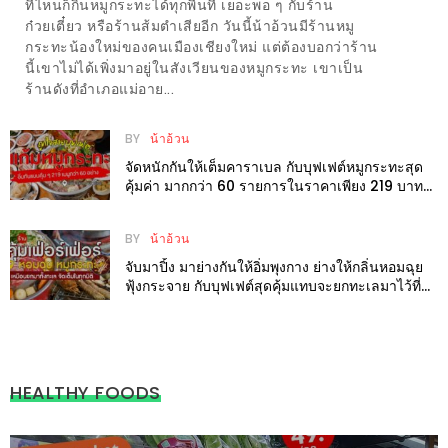
น้า
ที่ไหนก็กินหมูกระทะได้ทุกพื้นที่ เยอะพอ ๆ กับร้าน
อ้วน
ก๋วยเตี๋ยว หรือร้านส้มตำเสียอีก วันนี้น้าอ้วนมีร้านหมู
กระทะน้องใหม่ของคนเมืองเชียงใหม่ แต่ต้องบอกว่าร้าน
นี้เขาไม่ได้เพิ่งมาอยู่ในสังเวียนของหมูกระทะ เขาเป็น
ติดต่อ
ร้านดังที่อำเภอแม่อาย...
น้า
อ้วน
BY
น้าอ้วน
จัดหนักกันให้เต็มคาราเบล กับบุฟเฟต์หมูกระทะสุด
น้า
คุ้มค่า มากกว่า 60 รายการในราคาเพียง 219 บาท
อิ่มแปร้กันที่ แก้มหมูกระทะ บุฟเฟต์ แม่ริม
อ้วน
ชวน
BY
น้าอ้วน
คุย
จับมาปิ้ง มาย่างกันให้อิ่มพุงกาง ย่างให้กลิ่นหอมฉุย
ฟุ้งกระจาย กับบุฟเฟต์สุดคุ้มแทบจะยกทะเลมาไว้ที่นี่
หอมฉุย หมูกระทะ
นโยบาย
ความ
เป็น
HEALTHY FOODS
ส่วน
ตัว