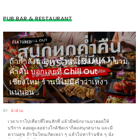
ดี
กับ
PUB BAR & RESTAURANT
วงใน
แจก
ฟรี
FEATURED
LINE
GIFTCODE!
ถ้ากำลังมองหาร้านนั่งชิลสนุก ๆ ยาม
ค่ำคืน บอกเลยที่ Chill Out
ลายแทง
เชียงใหม่ ร้านนี้ไม่มีคำว่าเหงา
ความ
แน่นอน
อร่อย
ทั่ว
เชียงใหม่
BY
น้าอ้วน
เวลาเราไปเที่ยวที่ไหนสักที่ แล้วมีพนักงานมาคอยให้
ลุ้น
บริการ คอยดูแลอย่างใกล้ชิดเราก็คงสนุกสนาน และมี
บัตร
ความสุข ถ้าวันไหนเกิดเหงา ๆ แล้วไปหาร้านชิล ๆ นั่ง