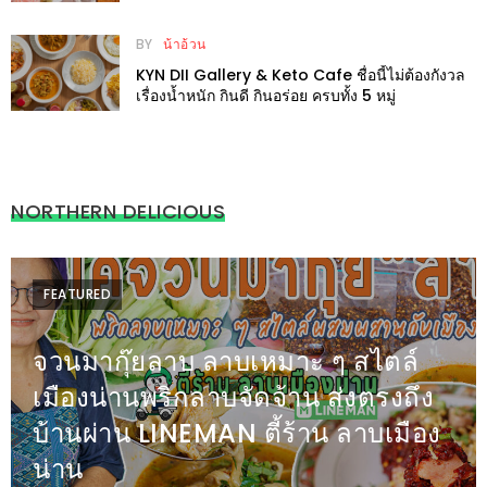
Smoothie นิมมาน
1
BY
น้าอ้วน
KYN DII Gallery & Keto Cafe ชื่อนี้ไม่ต้องกังวล
พา
เรื่องน้ำหนัก กินดี กินอร่อย ครบทั้ง 5 หมู่
เพื่อน
มา
ม่วน
กั๋น
NORTHERN DELICIOUS
บน
INSTAGRAM
FEATURED
รวม
โปร
จวนมากุ๊ยลาบ ลาบเหมาะ ๆ สไตล์
โม
เมืองน่านพริกลาบจัดจ้าน ส่งตรงถึง
ชั่
บ้านผ่าน LINEMAN ตี้ร้าน ลาบเมือง
นวัน
น่าน
แม่