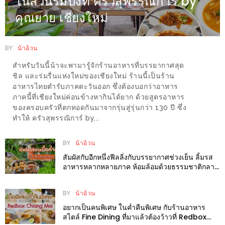
ในสวนริมปิงที่ ครัวสุพรรณิการ์ by
ใหญ่
คุณยาย เชียงใหม่
ที่สุด
ใน
BY
น้าอ้วน
โลก
กับ
สำหรับวันนี้น้าจะพามารู้จักร้านอาหารที่บรรยากาศสุด
ชิล และร่มรื่นแห่งใหม่ของเชียงใหม่ ร้านนี้เป็นร้าน
โรง
อาหารไทยตำรับภาคตะวันออก ซึ่งต้องบอกว่าอาหาร
แรม
ภาคนี้ที่เชียงใหม่ค่อนข้างหากินได้ยาก ด้วยสูตรอาหาร
ฮอ
ของครอบครัวที่ตกทอดกันมาจากรุ่นสู่รุ่นกว่า 130 ปี ซึ่ง
ทำให้ ครัวสุพรรณิการ์ by...
ลิ
เดย์
BY
น้าอ้วน
อินน์
สัมผัสกับอีกหนึ่งฟีลลิ่งกับบรรยากาศช่วงเย็น ลิ้มรส
เชียงใหม่
อาหารหลากหลายภาค ห้อมล้อมด้วยธรรมชาติกลาง
เมืองที่ ORB Cafe & Meal
PANDA
BY
น้าอ้วน
TIME
อยากเป็นคนพิเศษ ในค่ำคืนพิเศษ กับร้านอาหาร
:
สไตล์ Fine Dining ที่มาแล้วต้องว้าวที่ Redbox