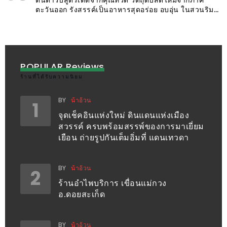
DISH
ตะวันออก รังสรรค์เป็นอาหารสุดอร่อย อบอุ่น ในสวนริม
ปิงที่ ครัวสุพรรณิการ์ by คุณยาย เชียงใหม่
EVENT
ที่
ต้อง
POPULAR Reviews
ห้าม
ร้านที่ได้รับความนิยม
พลาด
สำหรับ
BY
น้าอ้วน
1
ฤดู
จุดเช็คอินแห่งใหม่ ดินแดนแห่งเมือง
สวรรค์ ครบพร้อมสรรพ์ของการมาเยี่ยม
หนาว
เยือน ถ่ายรูปกันเต็มอิ่มที่ แดนเทวดา
นี้
กับ
BY
น้าอ้วน
PING
2
ร้านอำไพบริการ เขื่อนแม่กวง
FAI
อ.ดอยสะเก็ด
FESTIVAL
2
BY
น้าอ้วน