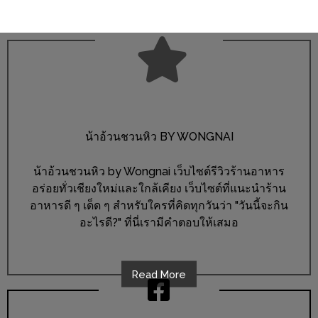
งด้วย
HUAWEI
G7
PLUS
สมา
ร์ท
โฟน
น้าอ้วนชวนหิว BY WONGNAI
ที่
เอาใจ
น้าอ้วนชวนหิว by Wongnai เว็บไซต์รีวิวร้านอาหาร
อร่อยทั่วเชียงใหม่และใกล้เคียง เว็บไซต์ที่แนะนำร้าน
ขา
อาหารดี ๆ เด็ด ๆ สำหรับใครที่คิดทุกวันว่า "วันนี้จะกิน
กิน
อะไรดี?" ที่นี่เรามีคำตอบให้เสมอ
โดย
เฉพาะ
Read More
อิ่ม
ไม่