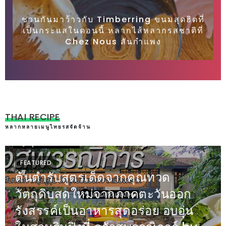
MAPS
ชวนกันมาว้าวกับ Timberring ขนมสุดฮิตที่
MY
เป็นกระแสในตอนนี้ หลากไส้หลากรสชาติที่
Chez Nous สันกำแพง
ACCOUNT
NEW
FACEBOOK
TIMELINE
POLICY
THAI RECIPE
หลากหลายเมนูไทยรสจัดจ้าน
OKTOBERFEST
ครั้ง
ที่
FEATURED
ต้นตำรับสูตรเด็ดจากคุณทวด
2
วัตถุดิบสดใหม่จากภาคตะวันออก
เทศกาล
เบียร์
รังสรรค์เป็นอาหารสุดอร่อย อบอุ่น
ที่