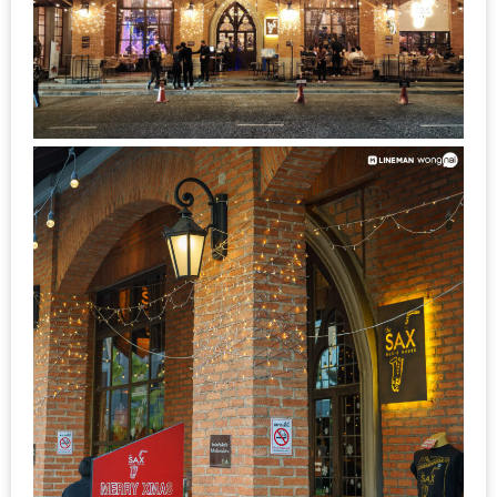
ลอง
ถนน
คน
เดิน
วัน
อาทิตย์
ท่าแพ
เชียงใหม่
CART
CHECKOUT
DRAFT
–
บาร์บีคิว
สาว