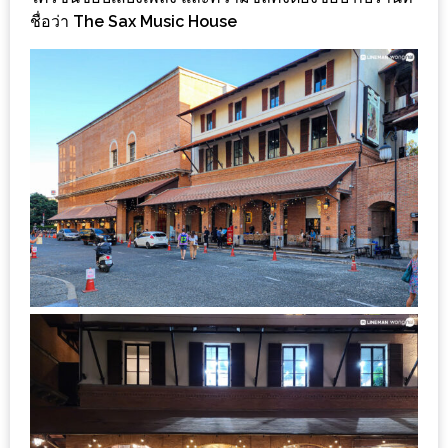
ร้าน
ชื่อว่า
The Sax Music House
รวย
เสน่ห์
ของ
เชียงใหม่
ที่
ต้อง
ไป
ลอง
16
ร้าน
อร่อย
ที่
ต้อง
มา