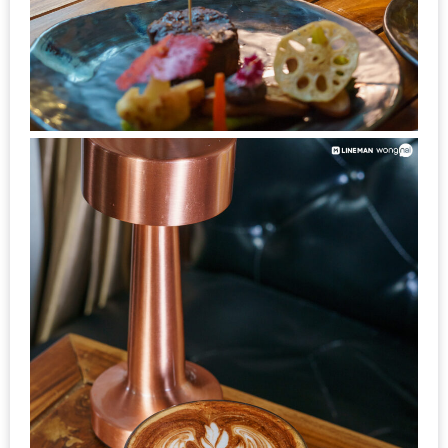
ใหญ่
ที่สุด
ใน
โลก
กับ
โรง
แรม
ฮอ
ลิ
เดย์
อินน์
เชียงใหม่
PANDA
TIME
: