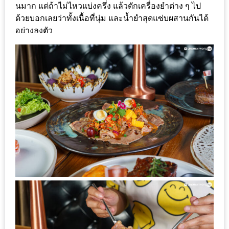
นมาก แต่ถ้าไม่ไหวแบ่งครึ่ง แล้วตักเครื่องยำต่าง ๆ ไป
เด็ด
ด้วยบอกเลยว่าทั้งเนื้อที่นุ่ม และน้ำยำสุดแซ่บผสานกันได้
สำหรับ
อย่างลงตัว
คุณ
แม่
ที่รัก
2560
สบาย
ใจ๋…
สไตล์
นิมมาน
(ดี
คอน
โด
นิม)
เชียงใหม่