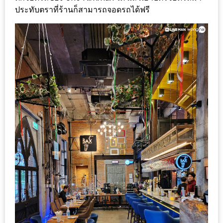
DISH
ประทับตราที่ร้านก็สามารถจอดรถได้ฟรี
EVENT
ที่
ต้อง
ห้าม
พลาด
สำหรับ
ฤดู
หนาว
นี้
กับ
PING
FAI
FESTIVAL
2