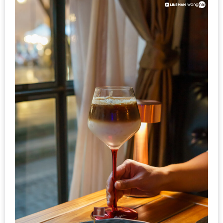
MAPS
MY
ACCOUNT
NEW
FACEBOOK
TIMELINE
POLICY
OKTOBERFEST
ครั้ง
ที่
2
เทศกาล
เบียร์
ที่