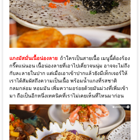
200
บาท
ชี้
เบาะแส
ความ
อร่อย
แกงมัสมั่นเนื้อน่องลาย
ถ้าใครเป็นสายเนื้อ เมนูนี้ต้องร้อง
กรี๊ดแน่นอน เนื้อน่องลายที่เอาไปเคี่ยวจนนุ่ม อาจจะไม่ถึง
ตาม
กับละลายในปาก แต่เมื่อเอาเข้าปากแล้วยังมีเท็กเจอร์ให้
เราได้สัมผัสถึงความเป็นเนื้อ พร้อมน้ำแกงที่รสชาติ
รอย
กลมกล่อม หอมมัน เพิ่มความอร่อยด้วยมันม่วงที่เพิ่มเข้า
น้า
มา ถือเป็นอีกหนึ่งเทคนิคที่เราไม่เคยเห็นที่ไหนมาก่อน
อ้วน
ชวน
หิว
ติดต่อ