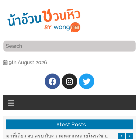
ร้าน
“เป็น
อาหาร
แสน”
แนะนำ
[PR]
9th August 2026
อิ่ม
เลือก
ร้าน
รับ
อาหาร
โชค
ที่
ที่
ต้องการ
โรงแรม
ศิริ
ติดต่อ
ปัน
Latest Posts
น้า
นาฯ
อ้วน
รสชาติที่ Chez Nous สันกำแพง
มาที่เดียว จบ ครบ กับความหลากหลายในรสชาติที่นำมาจากทั่วเมืองจีนที่ HAN The Chinese Cuisine
เชียงใหม่