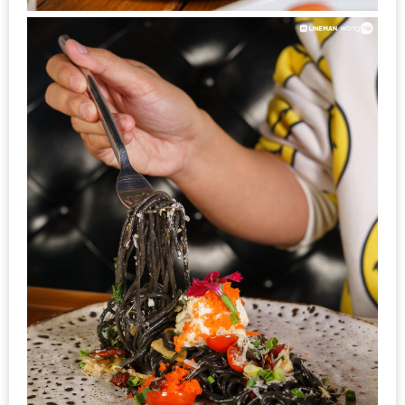
กับ
แผนที่
ร้าน
หมู
กระทะ
ทั่ว
เชียงใหม่
งบ
ไม่
บาน
ปลาย
อิ่ม
ชิ
ลล์
ไม่
เกิน