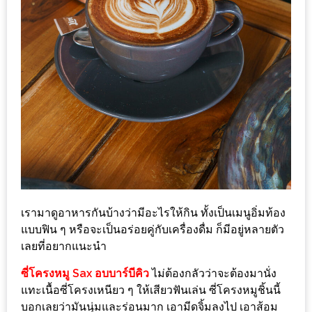
ทำไม
เรา
ไม่
ทำ
อาหาร
ทาน
เอง?
SHOP
TOP
10
เรามาดูอาหารกันบ้างว่ามีอะไรให้กิน ทั้งเป็นเมนูอิ่มท้อง
รีวิว
แบบฟิน ๆ หรือจะเป็นอร่อยคู่กับเครื่องดื่ม ก็มีอยู่หลายตัว
เลยที่อยากแนะนำ
ร้าน
อาหาร
ซี่โครงหมู Sax อบบาร์บีคิว
ไม่ต้องกลัวว่าจะต้องมานั่ง
ที่
แทะเนื้อซี่โครงเหนียว ๆ ให้เสียวฟันเล่น ซี่โครงหมูชิ้นนี้
เข้า
บอกเลยว่ามันนุ่มและร่อนมาก เอามีดจิ้มลงไป เอาส้อม