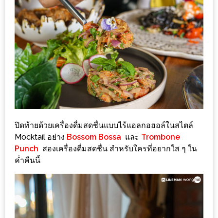
PINGFAI
FESTIVAL
3
อาหาร
ญี่ปุ่น
ระดับ
พรีเมียม
พร้อม
สุ
ปิดท้ายด้วยเครื่องดื่มสดชื่นแบบไร้แอลกอฮอล์ในสไตล์
กี้
Mocktail อย่าง
Bossom Bossa
และ
Trombone
เนื้อ
Punch
สองเครื่องดื่มสดชื่น สำหรับใครที่อยากใส ๆ ใน
หมู
ค่ำคืนนี้
ดำ
คู
โร
บูต