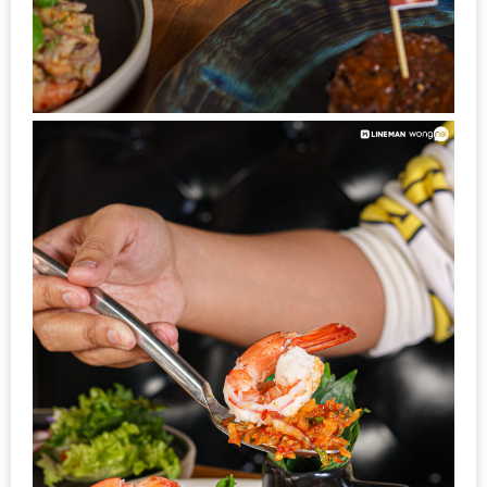
แห่ง
ชาติ
2557
ร้าน
หมู
กระทะ
ทั่ว
เชียงใหม่
TOP30
ราคา
ไม่
เกิน
200
บาท
รีวิว