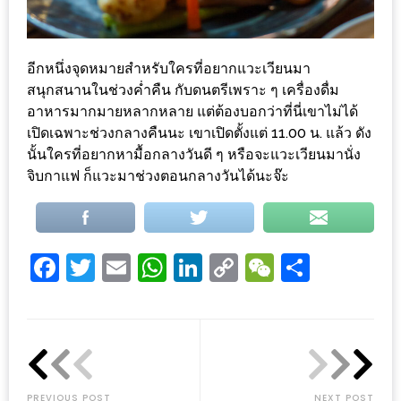
งด้วย
HUAWEI
G7
อีกหนึ่งจุดหมายสำหรับใครที่อยากแวะเวียนมา
PLUS
สนุกสนานในช่วงค่ำคืน กับดนตรีเพราะ ๆ เครื่องดื่ม
อาหารมากมายหลากหลาย แต่ต้องบอกว่าที่นี่เขาไม่ได้
สมา
เปิดเฉพาะช่วงกลางคืนนะ เขาเปิดตั้งแต่ 11.00 น. แล้ว ดัง
ร์ท
นั้นใครที่อยากหามื้อกลางวันดี ๆ หรือจะแวะเวียนมานั่ง
โฟน
จิบกาแฟ ก็แวะมาช่วงตอนกลางวันได้นะจ๊ะ
ที่
เอาใจ
ขา
Facebook
Twitter
Email
WhatsApp
LinkedIn
Copy
WeChat
Share
กิน
Link
โดย
เฉพาะ
อิ่ม
ไม่
PREVIOUS POST
NEXT POST