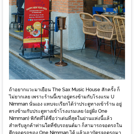
เหนือ
กับ
สลัด
หนุ่ม
บ้านนา
เมนู
เด็ด
จาก
ANNA
FARM
ที่
ถ้าอยากแวะมาเยือน The Sax Music House สักครั้ง ก็
เอาชนะ
ไม่ยากเลย เพราะร้านนี้เขาอยู่ตรงข้ามกับโรงแรม U
ใจ
Nimman นั่นเอง แทบจะเรียกได้ว่าประตูทางเข้าร้าน อยู่
กรรมการ
ตรงข้ามกับประตูทางเข้าโรงแรมเลย (อยู่ฝั่ง One
Nimman) พิกัดที่ได้ชื่อว่าเด่นที่สุดในย่านแห่งนี้แล้ว
จาก
สำหรับลูกค้าท่านใดที่ขับรถยนต์มา ก็สามารถจอดรถใน
THE
ตึกจอดรถของ One Nimman ได้ แล้วเอาบัตรจอดรถมา