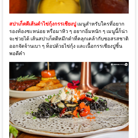
มา
พบ
สินค้า
สปาเก็ตตีเส้นดำไข่กุ้งกรรเชียงปู
เมนูสำหรับใครที่อยาก
เรื่อง
รองท้องซะหน่อย หรือมาหิว ๆ อยากอิ่มหนัก ๆ เมนูนี้ก็น่า
บ้าน
จะช่วยได้ เส้นสปาเก็ตตีหมึกดำที่คลุกเคล้ากับซอสรสชาติ
คุ้ม
ออกจัดจ้านเบา ๆ ท็อปด้วยไข่กุ้ง และเนื้อกรรเชียงปูชิ้น
ครบ
พอดีคำ
จบ
ที่
เดียว
HOMEPRO
FAIR
2017
เชียงใหม่
จัด
เต็ม