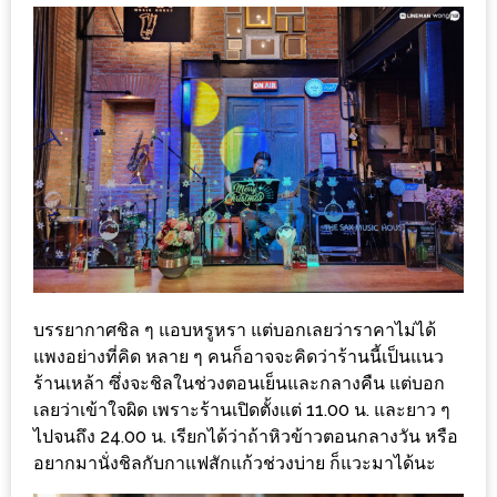
งาน
เดียว
ทั้ง
ช้อป
กิน
เที่ยว
พร้อม
โปร
โม
ชั่น
สำหรับ
บรรยากาศชิล ๆ แอบหรูหรา แต่บอกเลยว่าราคาไม่ได้
คน
แพงอย่างที่คิด หลาย ๆ คนก็อาจจะคิดว่าร้านนี้เป็นแนว
ร้านเหล้า ซึ่งจะชิลในช่วงตอนเย็นและกลางคืน แต่บอก
รัก
เลยว่าเข้าใจผิด เพราะร้านเปิดตั้งแต่ 11.00 น. และยาว ๆ
บ้าน
ไปจนถึง 24.00 น. เรียกได้ว่าถ้าหิวข้าวตอนกลางวัน หรือ
มากมาย
อยากมานั่งชิลกับกาแฟสักแก้วช่วงบ่าย ก็แวะมาได้นะ