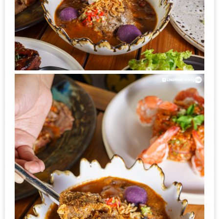
น้า
อ้วน
ติดต่อ
น้า
อ้วน
น้า
อ้วน
ชวน
คุย
นโยบาย
ความ
เป็น
ส่วน
ตัว