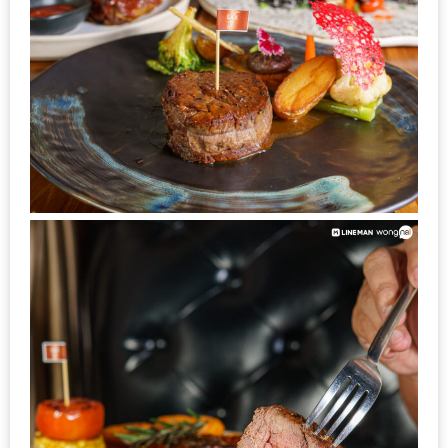
รับ
ประทาน
บุฟเฟ่ต์
ฟรี
ที่
LE
CRYSTAL
เชียงใหม่
ฟรี
2
ท่าน
ลุ้น
รับ
GIFT
VOUCHER