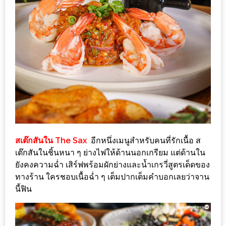
ดี
กับ
วงใน
แจก
ฟรี
LINE
GIFTCODE!
ลายแทง
ความ
สเต๊กสันใน The Sax
อีกหนึ่งเมนูสำหรับคนที่รักเนื้อ ส
อร่อย
เต๊กสันในชิ้นหนา ๆ ย่างไฟให้ด้านนอกเกรียม แต่ด้านใน
ทั่ว
ยังคงความฉ่ำ เสิร์ฟพร้อมผักย่างและน้ำเกรวี่สูตรเด็ดของ
เชียงใหม่
ทางร้าน ใครชอบเนื้อฉ่ำ ๆ เต็มปากเต็มคำบอกเลยว่าจาน
นี้ฟิน
ลุ้น
บัตร