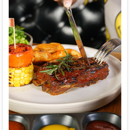
หิว
ข้าว
อะไร
เอ่ย
อร่อย
ที่สุด?
งาน
แฟร์
เรื่อง
บ้าน
ที่
ทุก
คน
ต้อง