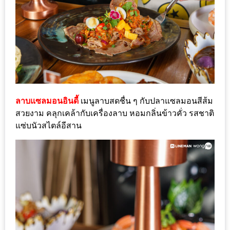
ส่วนลด
พิเศษ
ร้าน
อาหาร
ใน
เชียงใหม่
ลาบแซลมอนอินดี้
เมนูลาบสดชื่น ๆ กับปลาแซลมอนสีส้ม
สวยงาม คลุกเคล้ากับเครื่องลาบ หอมกลิ่นข้าวคั่ว รสชาติ
หนาว
แซ่บนัวสไตล์อีสาน
นัก
ใช่
ไหม?
แวะ
ไป
ผิง
ไฟ