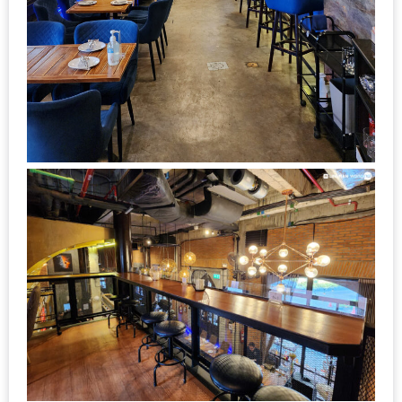
–
ช็อป
ฟิน
กิน
เพลิน
HFG
E-
NEWS
GAME
(SABAI
SEAFOOD)
HOMEPRO
FAIR
2017
เชียงใหม่