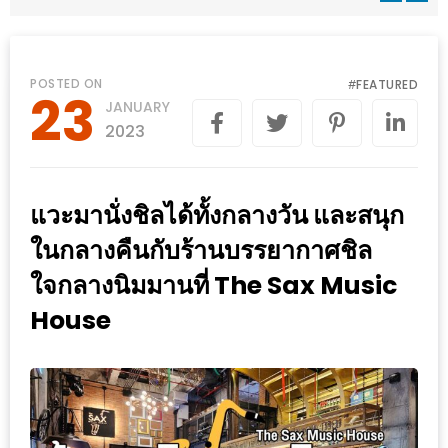
WONGNAI.COM
#มา
เดิน
นโยบาย
POSTED ON
FEATURED
#
23
เล่น
JANUARY
ความ
กัน
2023
เป็น
มั้ย
ส่วน
ใน
ตัว
แวะมานั่งชิลได้ทั้งกลางวัน และสนุก
ฐานะ
อะไร
ในกลางคืนกับร้านบรรยากาศชิล
ก็ได้
ใจกลางนิมมานที่ The Sax Music
…
House
งาน
เดียว
ที่
ครบ
ครั้ง