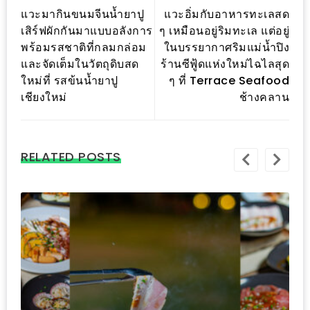
อั้น
แวะมากินขนมจีนน้ำยาปู
แวะอิ่มกับอาหารทะเลสด
กิน
เสิร์ฟผักกันมาแบบอลังการ
ๆ เหมือนอยู่ริมทะเล แต่อยู่
ไม่
พร้อมรสชาติที่กลมกล่อม
ในบรรยากาศริมแม่น้ำปิง
และจัดเต็มในวัตถุดิบสด
ร้านซีฟู้ดแห่งใหม่ไฉไลสุด
ยั้ง
ใหม่ที่ รสข้นน้ำยาปู
ๆ ที่ Terrace Seafood
หมู
เชียงใหม่
ช้างคลาน
กระทะ
&
ทะเล
RELATED POSTS
เผา
เชียงใหม่
งบ
ไม่
บาน
ปลาย
ไม่
เกิน