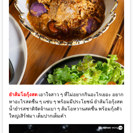
นโยบาย
ความ
เป็น
ส่วน
ตัว
ประกาศ
ผล
ผู้
โชค
ดี
ยำส้มโอกุ้งสด
เอาใจสาว ๆ ที่ไม่อยากกินอะไรเยอะ อยาก
กับ
หาอะไรสดชื่น ๆ แซ่บ ๆ พร้อมมีประโยชน์ ยำส้มโอกุ้งสด
น้า
น้ำยำรสชาติจัดจ้านเบา ๆ ส้มโอหวานสดชื่น พร้อมกุ้งตัว
อ้วน
ใหญ่เสิร์ฟมา เต็มปากเต็มคำ
ครั้ง
ที่