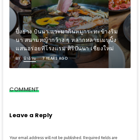
300
บาท
เกี่ยว
ระทะข้างริม
กับ
ายเมนูปิ้ง
ไม่สด ไม่เสิร์ฟ สดเหมือนกินที่ทะ
เว็บ
 เชียงใหม่
บริการส่งถึงบ้านที่ แม่เพ็ญ ซีฟู๊ด เ
น้า
BY
น้าอ้วน
9 YEARS AGO
อ้วน
ชวน
หิว
COMMENT
เจ้าของ
ร้าน
แนะนำ
Leave a Reply
ร้าน
เพื่อน
Your email address will not be published.
Required fields are