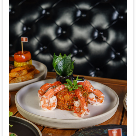
1
พา
เพื่อน
มา
ม่วน
กั๋น
บน
INSTAGRAM
รวม
โปร
โม
ชั่
นวัน
แม่