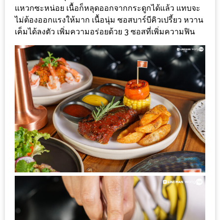
แหวกซะหน่อย เนื้อก็หลุดออกจากกระดูกได้แล้ว แทบจะ
ชม
ไม่ต้องออกแรงให้มาก เนื้อนุ่ม ซอสบาร์บีคิวเปรี้ยว หวาน
มาก
เค็มได้ลงตัว เพิ่มความอร่อยด้วย 3 ซอสที่เพิ่มความฟิน
ที่สุด
ประจำ
ปี
2557
กิจกรรม
ชิง
รางวัล
กับ
สมาชิก
ENEWS
น้า
อ้วน
ชวน