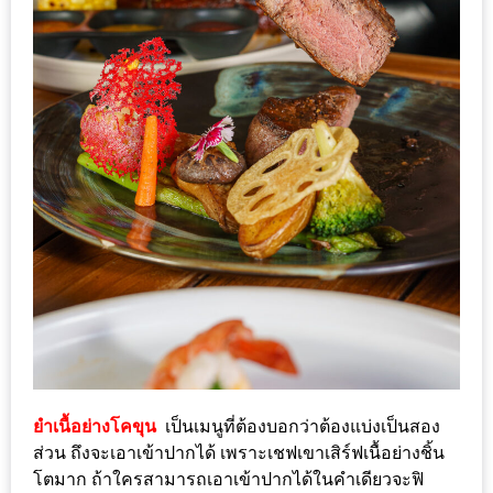
รับ
ประทาน
อาหาร
มูลค่า
1,000
บาท
ฟรี
3
รางวัล
วัน
แม่
สุด
พิเศษ
โปร
ยำเนื้อย่างโคขุน
เป็นเมนูที่ต้องบอกว่าต้องแบ่งเป็นสอง
ส่วน ถึงจะเอาเข้าปากได้ เพราะเชฟเขาเสิร์ฟเนื้อย่างชิ้น
โม
โตมาก ถ้าใครสามารถเอาเข้าปากได้ในคำเดียวจะฟิ
ชั่น