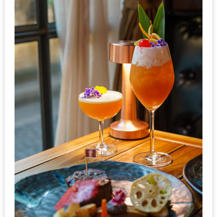
ะ
สุด
เด็ด
ที่
AIKO
(THE
UP,
RAMA
3)
อาหาร
โดน
ใจ
ภาพ
ใส
ปิ๊