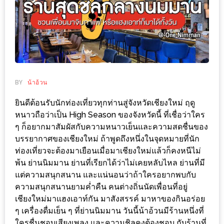
ช้อป
ชิ
ลล์
ชิม
ที่
HIMMA
BY
น้าอ้วน
MARKET
ยินดีต้อนรับนักท่องเที่ยวทุกท่านสู่จังหวัดเชียงใหม่ ฤดู
FESTIVAL
หนาวถือว่าเป็น High Season ของจังหวัดนี้ ที่เชื่อว่าใคร
ๆ ก็อยากมาสัมผัสกับความหนาวเย็นและความสดชื่นของ
10
บรรยากาศของเชียงใหม่ ถ้าพูดถึงหนึ่งในจุดหมายที่นัก
ร้าน
ท่องเที่ยวจะต้องมาเยือนเมื่อมาเชียงใหม่แล้วก็คงหนีไม่
พ่อ
พ้น ย่านนิมมาน ย่านที่เรียกได้ว่าไม่เคยหลับไหล ย่านที่มี
ค้า
แต่ความสนุกสนาน และแน่นอนว่าถ้าใครอยากพบกับ
แซ่บ
ความสนุกสนานยามค่ำคืน คนต่างถิ่นนัดเพื่อนที่อยู่
เชียงใหม่มาแฮงเอาท์กัน มาสังสรรค์ มาหาของกินอร่อย
แม่ค้า
ๆ เครื่องดื่มเย็น ๆ ที่ย่านนิมมาน วันนี้น้าอ้วนมีร้านหนึ่งที่
สวย
ใครชื่นชอบเสียงเพลง และความชิลคงต้องชอบ กับร้านที่