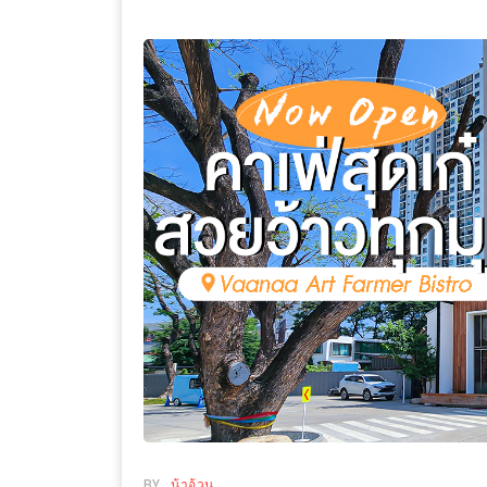
WONGNAI.COM
#มา
เดิน
นโยบาย
เล่น
ความ
กัน
เป็น
มั้ย
ส่วน
ใน
ตัว
ฐานะ
อะไร
ก็ได้
…
งาน
เดียว
ที่
ครบ
ครั้ง
BY
น้าอ้วน