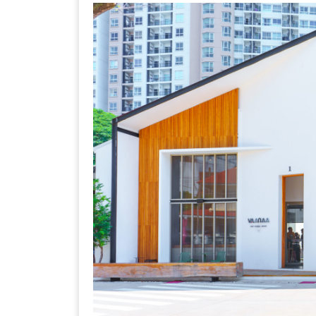
DISH
EVENT
ที่
ต้อง
ห้าม
พลาด
สำหรับ
ฤดู
หนาว
นี้
กับ
PING
FAI
FESTIVAL
2