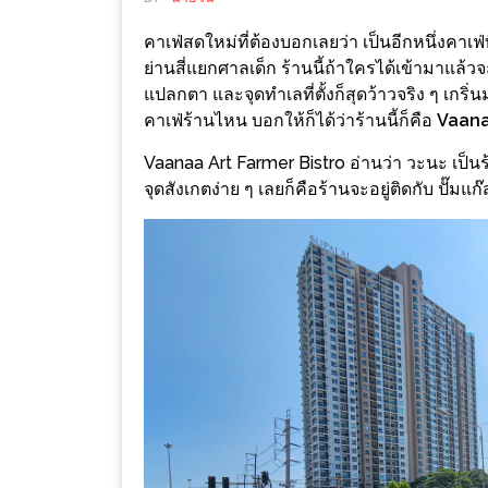
ช้อป
คาเฟ่สดใหม่ที่ต้องบอกเลยว่า เป็นอีกหนึ่งคาเฟ่ท
ชิ
ย่านสี่แยกศาลเด็ก ร้านนี้ถ้าใครได้เข้ามาแล้วจ
ลล์
แปลกตา และจุดทำเลที่ตั้งก็สุดว้าวจริง ๆ เกร
ชิม
คาเฟ่ร้านไหน บอกให้ก็ได้ว่าร้านนี้ก็คือ
Vaana
ที่
Vaanaa Art Farmer Bistro อ่านว่า วะนะ เป็นร้
HIMMA
จุดสังเกตง่าย ๆ เลยก็คือร้านจะอยู่ติดกับ ปั๊มแ
MARKET
FESTIVAL
10
ร้าน
พ่อ
ค้า
แซ่บ
แม่ค้า
สวย