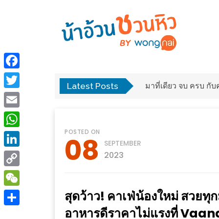
ร้าน
“เป็น
อาหาร
แสน”
Facebook
แนะนำ
Latest Posts
พง
มาที่เดียว จบ ครบ ก
[PR]
Twitter
อิ่ม
เลือก
Email
ร้าน
รับ
POSTED ON
อาหาร
โชค
WhatsApp
08
SEPTEMBER
ที่
ที่
LinkedIn
2023
ต้องการ
โรงแรม
Copy
ศิริ
ติดต่อ
ปัน
Link
สุดว้าว! คาเฟ่น้องใหม่ สวยทุก
WeChat
น้า
นาฯ
อาหารดีราคาไม่แรงที่ Vaan
อ้วน
Share
เชียงใหม่