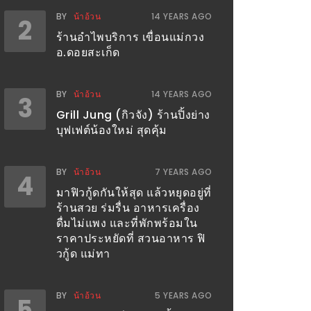
BY
น้าอ้วน
14 YEARS AGO
2
ร้านอำไพบริการ เขื่อนแม่กวง
อ.ดอยสะเก็ด
BY
น้าอ้วน
14 YEARS AGO
3
Grill Jung (กิวจัง) ร้านปิ้งย่าง
บุฟเฟต์น้องใหม่ สุดคุ้ม
BY
น้าอ้วน
7 YEARS AGO
4
มาฟิวกู้ดกันให้สุด แล้วหยุดอยู่ที่
ร้านสวย ร่มรื่น อาหารเครื่อง
ดื่มไม่แพง และที่พักพร้อมใน
ราคาประหยัดที่ สวนอาหาร ฟิ
วกู้ด แม่ทา
BY
น้าอ้วน
5 YEARS AGO
5