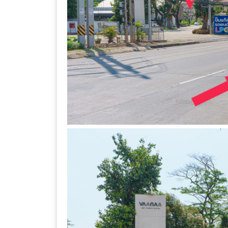
ลอง
ถนน
คน
เดิน
วัน
อาทิตย์
ท่าแพ
เชียงใหม่
CART
CHECKOUT
DRAFT
–
บาร์บีคิว
สาว