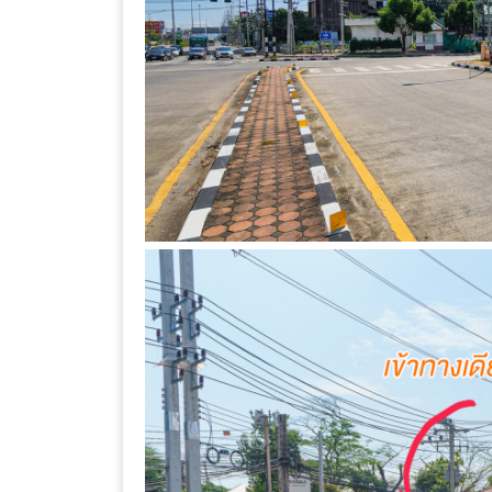
ร้าน
รวย
เสน่ห์
ของ
เชียงใหม่
ที่
ต้อง
ไป
ลอง
16
ร้าน
อร่อย
ที่
ต้อง
มา