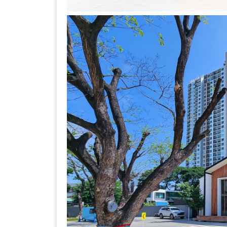
–
ช็อป
ฟิน
กิน
เพลิน
HFG
E-
NEWS
GAME
(SABAI
SEAFOOD)
HOMEPRO
FAIR
2017
เชียงใหม่