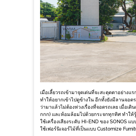
เหนือ
กับ
สลัด
หนุ่ม
บ้านนา
เมนู
เด็ด
จาก
ANNA
FARM
ที่
เมื่อเลี้ยวรถเข้ามาจุดเด่นที่จะสะดุดตาอย่างแ
เอาชนะ
ทำให้อยากเข้าไปดูข้างใน อีกทั้งยังมีลานจอด
ใจ
ว่ามาแล้วไม่ต้องห่วงเรื่องที่จอดรถเลย เมื่อเด
กรรมการ
กกก) และห้อมล้อมไปด้วยกระจกทุกทิศ ทำให้รู้สึ
จาก
ใช้เครื่องเสียงระดับ HI-END ของ SONOS แบบคร
ใช้เฟอร์นิเจอร์ไม้ที่เป็นแบบ Customize Furni
THE