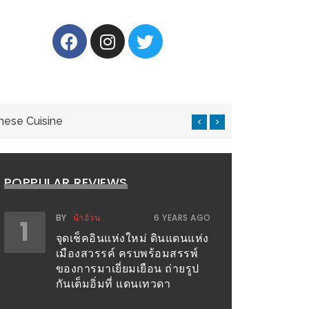
nese Cuisine
แ
POPPULAR REVIEWS
BY
น้าอ้วน
6 YEARS AGO
1
จุดเช็คอินแห่งใหม่ ดินแดนแห่ง
เมืองสวรรค์ ครบพร้อมสรรพ์
ของการมาเยี่ยมเยือน ถ่ายรูป
กันเต็มอิ่มที่ แดนเทวดา