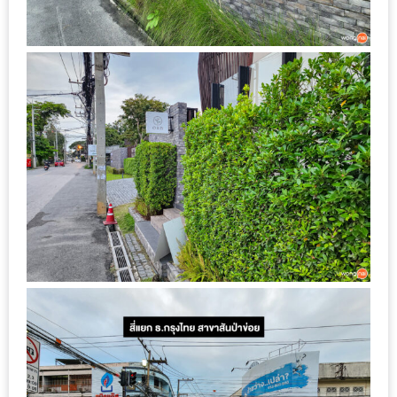
เหนือ
กับ
สลัด
หนุ่ม
บ้านนา
เมนู
เด็ด
จาก
ANNA
FARM
ที่
เอาชนะ
ใจ
กรรมการ
จาก
THE