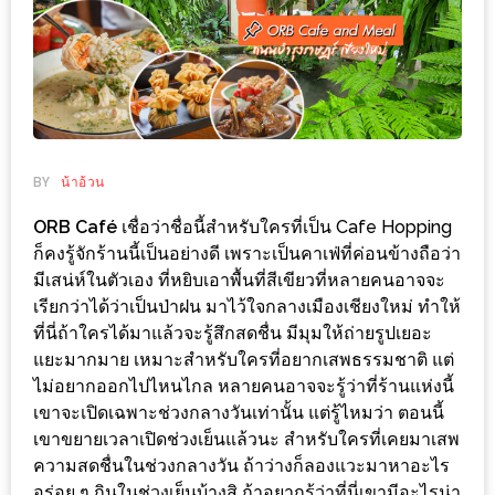
ช้อป
ชิ
ลล์
ชิม
ที่
HIMMA
BY
น้าอ้วน
MARKET
ORB Café
เชื่อว่าชื่อนี้สำหรับใครที่เป็น Cafe Hopping
FESTIVAL
ก็คงรู้จักร้านนี้เป็นอย่างดี เพราะเป็นคาเฟ่ที่ค่อนข้างถือว่า
มีเสน่ห์ในตัวเอง ที่หยิบเอาพื้นที่สีเขียวที่หลายคนอาจจะ
10
เรียกว่าได้ว่าเป็นป่าฝน มาไว้ใจกลางเมืองเชียงใหม่ ทำให้
ร้าน
ที่นี่ถ้าใครได้มาแล้วจะรู้สึกสดชื่น มีมุมให้ถ่ายรูปเยอะ
พ่อ
แยะมากมาย เหมาะสำหรับใครที่อยากเสพธรรมชาติ แต่
ค้า
ไม่อยากออกไปไหนไกล หลายคนอาจจะรู้ว่าที่ร้านแห่งนี้
แซ่บ
เขาจะเปิดเฉพาะช่วงกลางวันเท่านั้น แต่รู้ไหมว่า ตอนนี้
เขาขยายเวลาเปิดช่วงเย็นแล้วนะ สำหรับใครที่เคยมาเสพ
แม่ค้า
ความสดชื่นในช่วงกลางวัน ถ้าว่างก็ลองแวะมาหาอะไร
สวย
อร่อย ๆ กินในช่วงเย็นบ้างสิ ถ้าอยากรู้ว่าที่นี่เขามีอะไรน่า