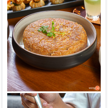
200
บาท
ชี้
เบาะแส
ความ
อร่อย
ตาม
รอย
น้า
อ้วน
ชวน
หิว
ติดต่อ