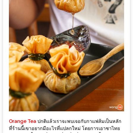
อุ่นๆ
ปิ้ง
มาร์ช
เมล
โล่
พร้อม
ชิม
และ
ช้อป
ที่
เดียว
ครบ
ที่
งาน
LEO
Orange Tea
ปกติแล้วเราจะพบเจอกับกาแฟส้มเป็นหลัก
PRESENTS
ที่ร้านนี้เขาอยากมีอะไรที่แปลกใหม่ โดยการเอาชาไทย