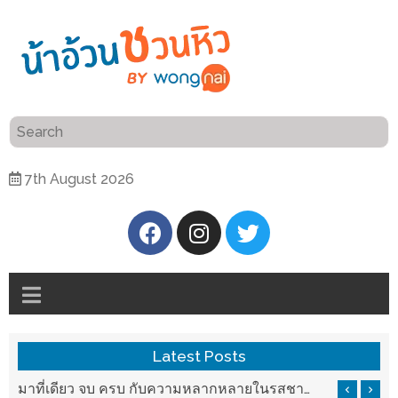
ร้าน
“เป็น
อาหาร
แสน”
แนะนำ
[PR]
7th August 2026
อิ่ม
เลือก
ร้าน
รับ
อาหาร
โชค
ที่
ที่
ต้องการ
โรงแรม
ศิริ
ติดต่อ
ปัน
Latest Posts
น้า
นาฯ
อ้วน
รสชาติที่ Chez Nous สันกำแพง
มาที่เดียว จบ ครบ กับความหลากหลายในรสชาติที่นำมาจากทั่วเมืองจีนที่ HAN The Chinese Cuisine
เชียงใหม่