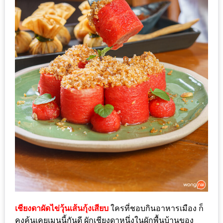
รับ
ประทาน
บุฟเฟ่ต์
ฟรี
ที่
LE
CRYSTAL
เชียงใหม่
ฟรี
2
ท่าน
ลุ้น
รับ
GIFT
เชียงดาผัดไข่วุ้นเส้นกุ้งเสียบ
ใครที่ชอบกินอาหารเมือง ก็
VOUCHER
คงคุ้นเคยเมนูนี้กันดี ผักเชียงดาหนึ่งในผักพื้นบ้านของ