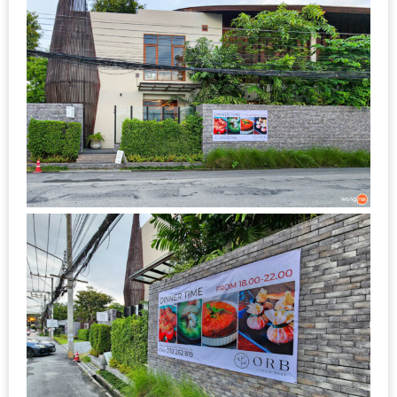
ลอง
ถนน
คน
เดิน
วัน
อาทิตย์
ท่าแพ
เชียงใหม่
CART
CHECKOUT
DRAFT
–
บาร์บีคิว
สาว