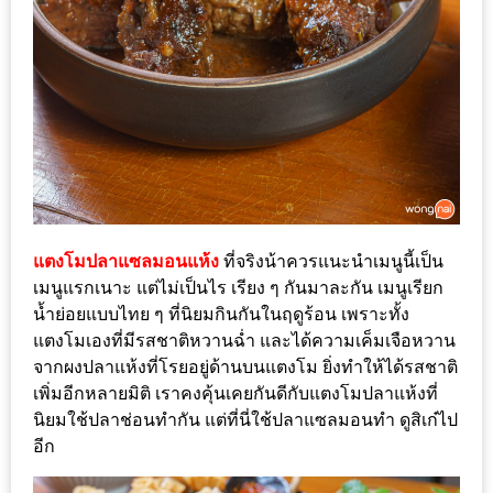
แห่ง
ชาติ
2557
ร้าน
หมู
กระทะ
ทั่ว
เชียงใหม่
แตงโมปลาแซลมอนแห้ง
ที่จริงน้าควรแนะนำเมนูนี้เป็น
TOP30
เมนูแรกเนาะ แต่ไม่เป็นไร เรียง ๆ กันมาละกัน เมนูเรียก
ราคา
น้ำย่อยแบบไทย ๆ ที่นิยมกินกันในฤดูร้อน เพราะทั้ง
ไม่
แตงโมเองที่มีรสชาติหวานฉ่ำ และได้ความเค็มเจือหวาน
จากผงปลาแห้งที่โรยอยู่ด้านบนแตงโม ยิ่งทำให้ได้รสชาติ
เกิน
เพิ่มอีกหลายมิติ เราคงคุ้นเคยกันดีกับแตงโมปลาแห้งที่
200
นิยมใช้ปลาช่อนทำกัน แต่ที่นี่ใช้ปลาแซลมอนทำ ดูสิเก๋ไป
บาท
อีก
รีวิว