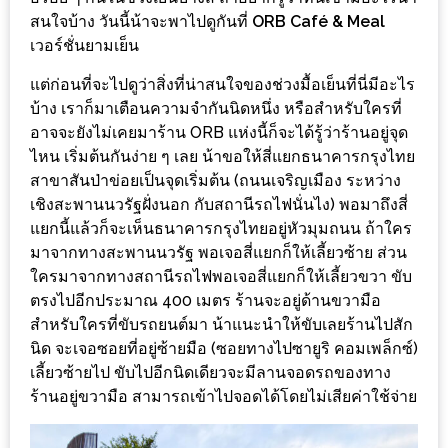
ร้าน
สนใจบ้าง วันนี้น้าจะพาไปดูกันที่
ORB Café & Meal
รวย
เวอร์ชั่นยามเย็น
เสน่ห์
แต่ก่อนที่จะไปดูว่าสิ่งที่น่าสนใจของช่วงมื้อเย็นที่นี่มีอะไร
ของ
บ้าง เราก็มาเตือนความจำกันนิดหนึ่ง หรือสำหรับใครที่
เชียงใหม่
อาจจะยังไม่เคยมาร้าน ORB แห่งนี้ก็จะได้รู้ว่าร้านอยู่จุด
ที่
ไหน เริ่มต้นกันง่าย ๆ เลย น้าขอให้สี่แยกธนาคารกรุงไทย
ต้อง
สาขาสันป่าข่อยเป็นจุดเริ่มต้น (ถนนเจริญเมือง ระหว่าง
ไป
เชิงสะพานนวรัฐฝั่งนอก กับสถานีรถไฟนั่นไง) พอมาถึงสี่
แยกนี้แล้วก็จะเห็นธนาคารกรุงไทยอยู่หัวมุมถนน ถ้าใคร
ลอง
มาจากทางสะพานนวรัฐ พอเจอสี่แยกก็ให้เลี้ยวซ้าย ส่วน
ใครมาจากทางสถานีรถไฟพอเจอสี่แยกก็ให้เลี้ยวขวา ขับ
16
ตรงไปอีกประมาณ 400 เมตร ร้านจะอยู่ด้านขวามือ
ร้าน
สำหรับใครที่ขับรถยนต์มา น้าแนะนำให้ขับเลยร้านไปสัก
อร่อย
นิด จะเจอซอยที่อยู่ซ้ายมือ (ซอยทางไปซายูริ คอมเพล็กซ์)
ที่
เลี้ยวซ้ายไป ขับไปอีกนิดเดียวจะมีลานจอดรถของทาง
ต้อง
ร้านอยู่ขวามือ สามารถเข้าไปจอดได้โดยไม่เสียค่าใช้จ่าย
มา