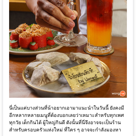
300
บาท
เกี่ยว
กับ
เว็บ
น้า
อ้วน
ชวน
หิว
เจ้าของ
ร้าน
นี่เป็นแค่บางส่วนที่น้าอยากเอามาแนะนำในวันนี้ ยังคงมี
แนะนำ
อีกหลากหลายเมนูที่ต้องบอกเลยว่าเหมาะสำหรับทุกเพศ
ร้าน
ทุกวัย เด็กกินได้ ผู้ใหญ่กินดี ดังนั้นที่นี่จึงอาจจะเป็นร้าน
สำหรับครอบครัวแห่งใหม่ ที่ใคร ๆ อาจจะกำลังมองหา
เพื่อน