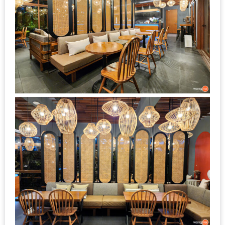
งาน
เดียว
ทั้ง
ช้อป
กิน
เที่ยว
พร้อม
โปร
โม
ชั่น
สำหรับ
คน
รัก
บ้าน
มากมาย