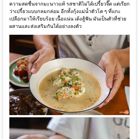
ความสดชื่นจากมะนาวแท้ รสชาติไม่ได้เปรี้ยวจี๊ด แต่เรียก
หิว
ว่าเปรี้ยวแบบกลมกล่อม อีกทั้งกุ้งแม่น้ำตัวโต ๆ ที่แกะ
เปลือกมาให้เรียบร้อย เนื้อแน่น เด้งสู้ฟัน มันเป็นตัวที่ช่วย
ข้าว
ผสานและส่งเสริมกันได้อย่างลงตัว
อะไร
เอ่ย
อร่อย
ที่สุด?
งาน
แฟร์
เรื่อง
บ้าน
ที่
ทุก
คน
ต้อง