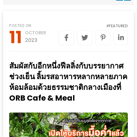
WONGNAI.COM
#มา
เดิน
นโยบาย
POSTED ON
FEATURED
#
11
เล่น
OCTOBER
ความ
กัน
2023
เป็น
มั้ย
ส่วน
ใน
ตัว
สัมผัสกับอีกหนึ่งฟีลลิ่งกับบรรยากาศ
ฐานะ
อะไร
ช่วงเย็น ลิ้มรสอาหารหลากหลายภาค
ก็ได้
ห้อมล้อมด้วยธรรมชาติกลางเมืองที่
…
ORB Cafe & Meal
งาน
เดียว
ที่
ครบ
ครั้ง