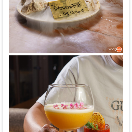
อั้น
กิน
ไม่
ยั้ง
หมู
กระทะ
&
ทะเล
เผา
เชียงใหม่
งบ
ไม่
บาน
ปลาย
ไม่
เกิน