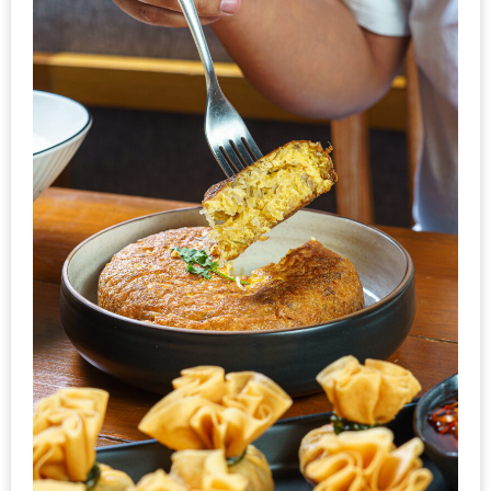
น้า
อ้วน
ติดต่อ
น้า
อ้วน
น้า
อ้วน
ชวน
คุย
นโยบาย
ความ
เป็น
ส่วน
ตัว