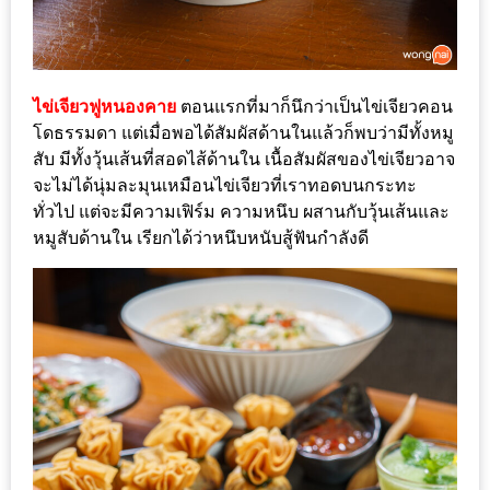
กับ
แผนที่
ร้าน
ไข่เจียวฟูหนองคาย
ตอนแรกที่มาก็นึกว่าเป็นไข่เจียวคอน
หมู
โดธรรมดา แต่เมื่อพอได้สัมผัสด้านในแล้วก็พบว่ามีทั้งหมู
กระทะ
สับ มีทั้งวุ้นเส้นที่สอดไส้ด้านใน เนื้อสัมผัสของไข่เจียวอาจ
ทั่ว
จะไม่ได้นุ่มละมุนเหมือนไข่เจียวที่เราทอดบนกระทะ
เชียงใหม่
ทั่วไป แต่จะมีความเฟิร์ม ความหนึบ ผสานกับวุ้นเส้นและ
งบ
หมูสับด้านใน เรียกได้ว่าหนึบหนับสู้ฟันกำลังดี
ไม่
บาน
ปลาย
อิ่ม
ชิ
ลล์
ไม่
เกิน