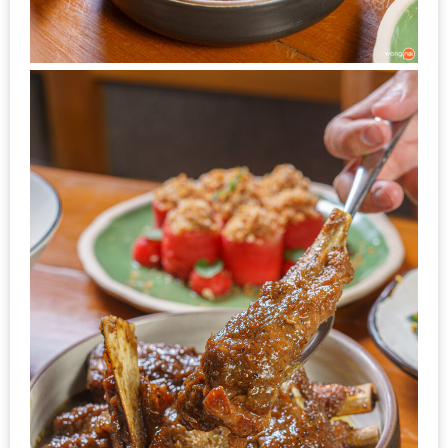
1
พา
เพื่อน
มา
ม่วน
กั๋น
บน
INSTAGRAM
รวม
โปร
โม
ชั่
นวัน
แม่