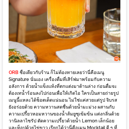
ะ
สุด
เด็ด
ที่
AIKO
(THE
UP,
RAMA
3)
ORB
ชื่อเดียวกับร้าน ก็ไม่ต้องทายเลยว่านี่คือเมนู
Signature นั่นเอง เครื่องดื่มที่เสิร์ฟมาพร้อมกับความ
อาหาร
อลังการ ด้วยน้ำแข็งแห้งที่ตกแต่งมาด้านล่าง ก่อนดื่มจะ
โดน
ต้องเทน้ำร้อนลงไปก่อนเพื่อให้เกิดไอ ใครเป็นสายถ่ายรูป
เมนูนี้แหละได้ช็อตเด็ดแน่นอน ไม่ใช่แค่สวยแต่รูป จิบรส
ใจ
ยังอร่อยด้วย ความหวานสดชื่นด้วยน้ำมะม่วง ผสานกับ
ภาพ
ความเปรี้ยวหอมหวานของน้ำส้มยูซุเข้มข้น แต่งกลิ่นด้วย
ใส
วานิลลาไซรัป ตัดความเปรี้ยวด้วยน้ำ Lemon เล็กน้อย
ปิ๊
และท็อปด้วยไข่ขาว เรียกได้ว่านี่คือเมนู Mocktail ดี ๆ ที่