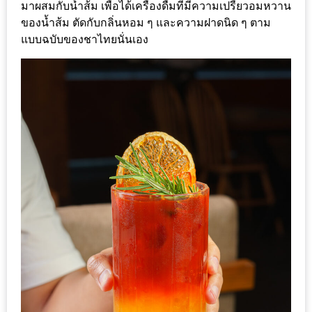
PINGFAI
มาผสมกับน้ำส้ม เพื่อได้เครื่องดื่มที่มีความเปรี้ยวอมหวาน
FESTIVAL
ของน้ำส้ม ตัดกับกลิ่นหอม ๆ และความฝาดนิด ๆ ตาม
3
แบบฉบับของชาไทยนั่นเอง
อาหาร
ญี่ปุ่น
ระดับ
พรีเมียม
พร้อม
สุ
กี้
เนื้อ
หมู
ดำ
คู
โร
บูต