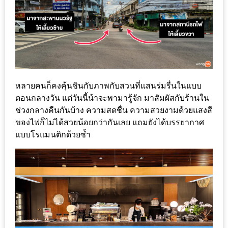
DISH
EVENT
ที่
ต้อง
ห้าม
พลาด
หลายคนก็คงคุ้นชินกับภาพกับสวนที่แสนร่มรื่นในแบบ
ตอนกลางวัน แต่วันนี้น้าจะพามารู้จัก มาสัมผัสกับร้านใน
สำหรับ
ช่วงกลางคืนกันบ้าง ความสดชื่น ความสวยงามด้วยแสงสี
ฤดู
ของไฟก็ไม่ได้สวยน้อยกว่ากันเลย แถมยังได้บรรยากาศ
หนาว
แบบโรแมนติกด้วยซ้ำ
นี้
กับ
PING
FAI
FESTIVAL
2