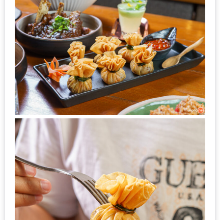
ส่วนลด
พิเศษ
ร้าน
อาหาร
ใน
เชียงใหม่
หนาว
นัก
ใช่
ไหม?
แวะ
ไป
ผิง
ไฟ