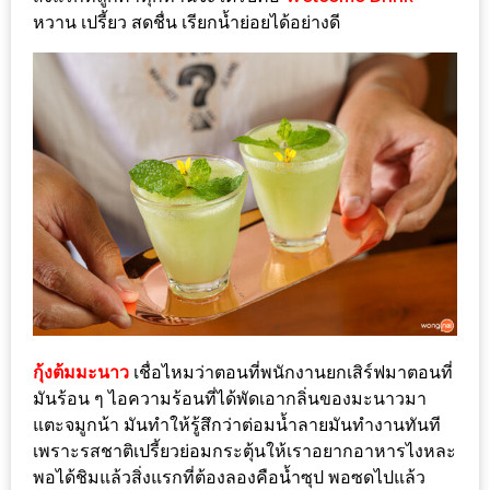
ชม
หวาน เปรี้ยว สดชื่น เรียกน้ำย่อยได้อย่างดี
มาก
ที่สุด
ประจำ
ปี
2557
กิจกรรม
ชิง
รางวัล
กับ
สมาชิก
กุ้งต้มมะนาว
เชื่อไหมว่าตอนที่พนักงานยกเสิร์ฟมาตอนที่
ENEWS
มันร้อน ๆ ไอความร้อนที่ได้พัดเอากลิ่นของมะนาวมา
น้า
แตะจมูกน้า มันทำให้รู้สึกว่าต่อมน้ำลายมันทำงานทันที
อ้วน
เพราะรสชาติเปรี้ยวย่อมกระตุ้นให้เราอยากอาหารไงหละ
ชวน
พอได้ชิมแล้วสิ่งแรกที่ต้องลองคือน้ำซุป พอซดไปแล้ว