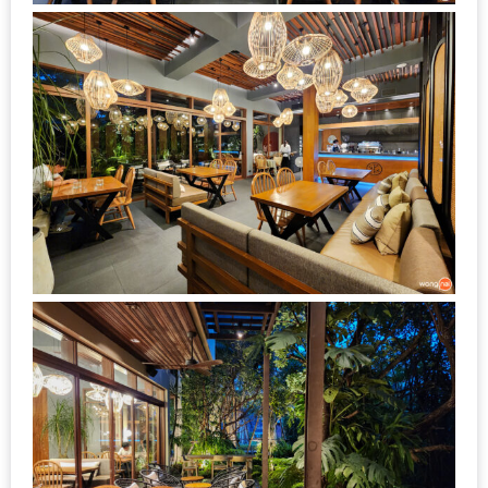
MAPS
MY
ACCOUNT
NEW
FACEBOOK
TIMELINE
POLICY
OKTOBERFEST
ครั้ง
ที่
2
เทศกาล
เบียร์
ที่