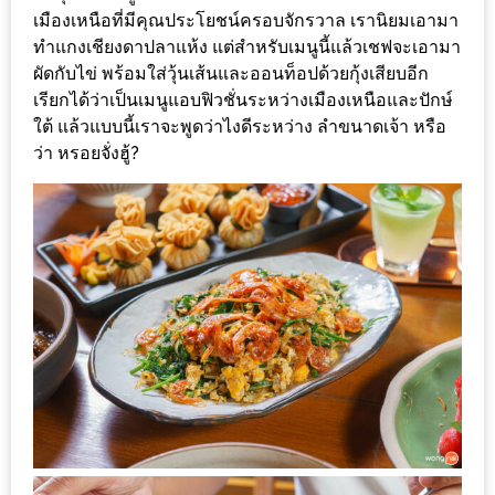
รับ
เมืองเหนือที่มีคุณประโยชน์ครอบจักรวาล เรานิยมเอามา
ประทาน
ทำแกงเชียงดาปลาแห้ง แต่สำหรับเมนูนี้แล้วเชฟจะเอามา
อาหาร
ผัดกับไข่ พร้อมใส่วุ้นเส้นและออนท็อปด้วยกุ้งเสียบอีก
มูลค่า
เรียกได้ว่าเป็นเมนูแอบฟิวชั่นระหว่างเมืองเหนือและปักษ์
1,000
ใต้ แล้วแบบนี้เราจะพูดว่าไงดีระหว่าง ลำขนาดเจ้า หรือ
ว่า หรอยจั่งฮู้?
บาท
ฟรี
3
รางวัล
วัน
แม่
สุด
พิเศษ
โปร
โม
ชั่น