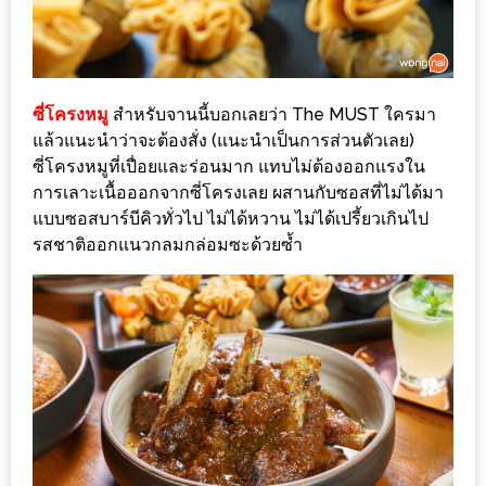
นโยบาย
ความ
เป็น
ซี่โครงหมู
สำหรับจานนี้บอกเลยว่า The MUST ใครมา
ส่วน
แล้วแนะนำว่าจะต้องสั่ง (แนะนำเป็นการส่วนตัวเลย)
ตัว
ซี่โครงหมูที่เปื่อยและร่อนมาก แทบไม่ต้องออกแรงใน
การเลาะเนื้อออกจากซี่โครงเลย ผสานกับซอสที่ไม่ได้มา
ประกาศ
แบบซอสบาร์บีคิวทั่วไป ไม่ได้หวาน ไม่ได้เปรี้ยวเกินไป
ผล
รสชาติออกแนวกลมกล่อมซะด้วยซ้ำ
ผู้
โชค
ดี
กับ
น้า
อ้วน
ครั้ง
ที่