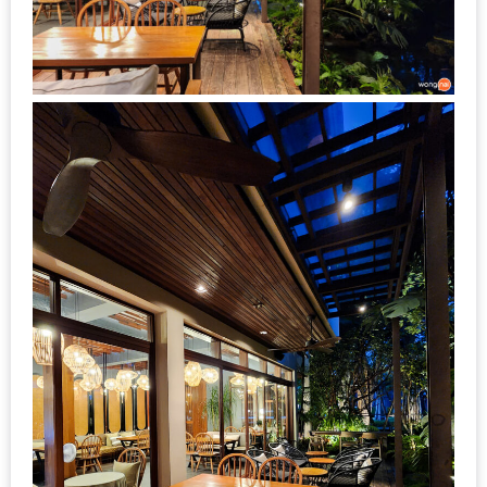
ใหญ่
ที่สุด
ใน
โลก
กับ
โรง
แรม
ฮอ
ลิ
เดย์
อินน์
เชียงใหม่
PANDA
TIME
: