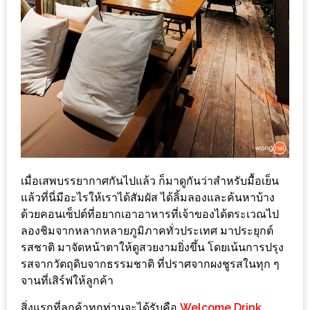
ทำไม
เรา
ไม่
ทำ
อาหาร
ทาน
เอง?
SHOP
เมื่อเสพบรรยากาศกันไปแล้ว ก็มาดูกันว่าสำหรับมื้อเย็น
TOP
แล้วที่นี่มีอะไรให้เราได้สัมผัส ได้ลิ้มลองและค้นหาบ้าง
10
ด้วยคอนเซ็ปต์ที่อยากเอาอาหารที่เจ้าของได้ตระเวณไป
รีวิว
ลองชิมจากหลากหลายภูมิภาคทั่วประเทศ มาประยุกต์
ร้าน
รสชาติ มาจัดหน้าตาให้ดูสวยงามยิ่งขึ้น โดยเน้นการปรุง
รสจากวัตถุดิบจากธรรมชาติ ที่ปราศจากผงชูรสในทุก ๆ
อาหาร
จานที่เสิร์ฟให้ลูกค้า
ที่
เข้า
สิ่งแรกที่ลูกค้าทุกท่านจะได้รับคือ
Welcome Drink