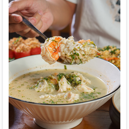
มา
พบ
สินค้า
เรื่อง
บ้าน
คุ้ม
ครบ
จบ
ที่
เดียว
HOMEPRO
FAIR
2017
เชียงใหม่
จัด
เต็ม