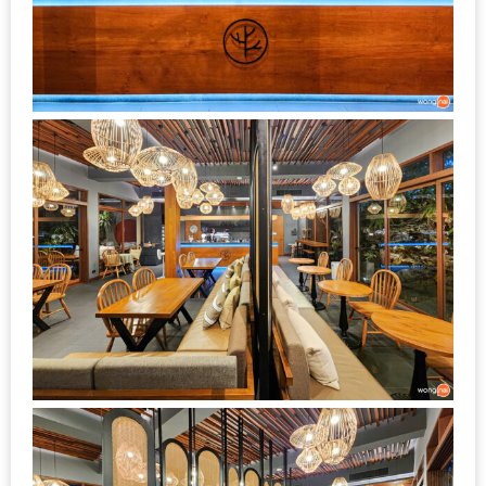
–
ช็อป
ฟิน
กิน
เพลิน
HFG
E-
NEWS
GAME
(SABAI
SEAFOOD)
HOMEPRO
FAIR
2017
เชียงใหม่