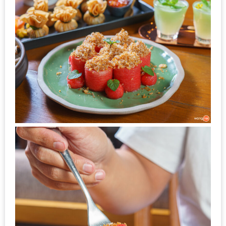
ดี
กับ
วงใน
แจก
ฟรี
LINE
GIFTCODE!
ลายแทง
ความ
อร่อย
ทั่ว
เชียงใหม่
ลุ้น
บัตร