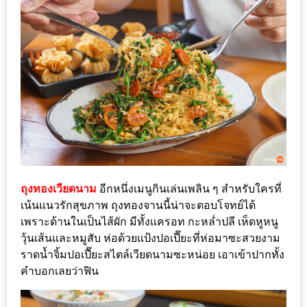
เด็ด
สำหรับ
คุณ
แม่
ที่รัก
2560
สบาย
ใจ๋…
สไตล์
ถุงทองเวียดนาม
อีกหนึ่งเมนูกินเล่นเพลิน ๆ สำหรับใครที่
นิมมาน
เน้นแนวรักสุขภาพ ถุงทองจานนี้น่าจะตอบโจทย์ได้
(ดี
เพราะด้านในเป็นไส้ผัก มีทั้งแครอท กะหล่ำปลี เห็ดหูหนู
วุ้นเส้นและหมูสับ ห่อด้วยแป้งปอเปี๊ยะที่ห่อมาซะสวยงาม
คอน
ราดน้ำจิ้มปอเปี๊ยะสไตล์เวียดนามซะหน่อย เอาเข้าปากทั้ง
โด
คำบอกเลยว่าฟิน
นิม)
เชียงใหม่