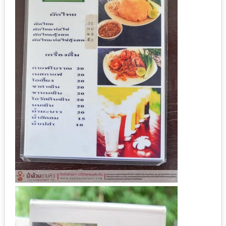
มา
พบ
สินค้า
เรื่อง
บ้าน
คุ้ม
ครบ
จบ
ที่
เดียว
HOMEPRO
FAIR
2017
เชียงใหม่
จัด
เต็ม