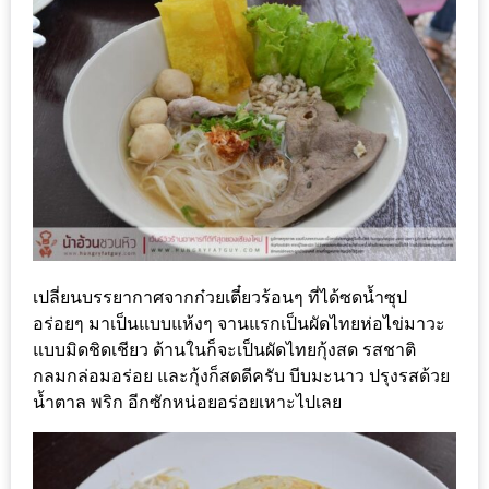
แห่ง
ชาติ
2557
ร้าน
หมู
กระทะ
ทั่ว
เชียงใหม่
TOP30
เปลี่ยนบรรยากาศจากก๋วยเตี๋ยวร้อนๆ ที่ได้ซดน้ำซุป
ราคา
อร่อยๆ มาเป็นแบบแห้งๆ จานแรกเป็นผัดไทยห่อไข่มาวะ
ไม่
แบบมิดชิดเชียว ด้านในก็จะเป็นผัดไทยกุ้งสด รสชาติ
เกิน
กลมกล่อมอร่อย และกุ้งก็สดดีครับ บีบมะนาว ปรุงรสด้วย
200
น้ำตาล พริก อีกซักหน่อยอร่อยเหาะไปเลย
บาท
รีวิว