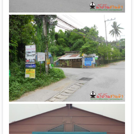
DISH
EVENT
ที่
ต้อง
ห้าม
พลาด
สำหรับ
ฤดู
หนาว
นี้
กับ
PING
FAI
FESTIVAL
2