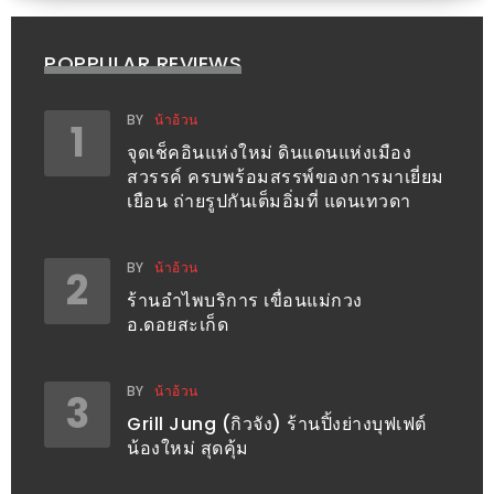
300
บาท
POPPULAR REVIEWS
เกี่ยว
BY
น้าอ้วน
กับ
1
จุดเช็คอินแห่งใหม่ ดินแดนแห่งเมือง
เว็บ
สวรรค์ ครบพร้อมสรรพ์ของการมาเยี่ยม
น้า
เยือน ถ่ายรูปกันเต็มอิ่มที่ แดนเทวดา
อ้วน
ชวน
BY
น้าอ้วน
2
หิว
ร้านอำไพบริการ เขื่อนแม่กวง
อ.ดอยสะเก็ด
เจ้าของ
ร้าน
BY
น้าอ้วน
แนะนำ
3
Grill Jung (กิวจัง) ร้านปิ้งย่างบุฟเฟต์
ร้าน
น้องใหม่ สุดคุ้ม
เพื่อน