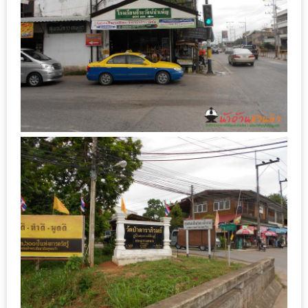
ลอง
ถนน
คน
เดิน
วัน
อาทิตย์
ท่าแพ
เชียงใหม่
CART
CHECKOUT
DRAFT
–
บาร์บีคิว
สาว