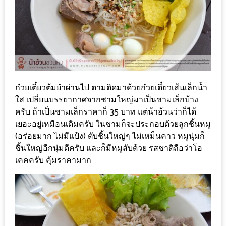
นโยบาย
ความ
เป็น
ส่วน
ตัว
ก๋วยเตี๋ยวต้มยำผ่านไป ตามติดมาด้วยก๋วยเตี๋ยวเส้นเล็กน้ำ
ประกาศ
ใส เปลี่ยนบรรยากาศจากชามใหญ่มาเป็นชามเล็กบ้าง
ผล
ครับ ถ้าเป็นชามเล็กราคาก็ 35 บาท แต่น้าอ้วนว่าก็ได้
ผู้
เยอะอยู่เหมือนเดิมครับ ในชามก็จะประกอบด้วยลูกชิ้นหมู
(อร่อยมาก ไม่มีแป้ง) ตับชิ้นใหญ่ๆ ไม่เหม็นคาว หมูนุ่มก็
โชค
ชิ้นใหญ่อีกนุ่มดีครับ และก็มีหมูสับด้วย รสชาติถือว่าโอ
ดี
เคคครับ คุ้มราคามาก
กับ
น้า
อ้วน
ครั้ง
ที่