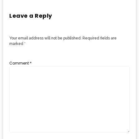
งด้วย
HUAWEI
Leave a Reply
G7
PLUS
สมา
Your email address will not be published.
Required fields are
marked
*
ร์ท
โฟน
Comment
*
ที่
เอาใจ
ขา
กิน
โดย
เฉพาะ
อิ่ม
ไม่