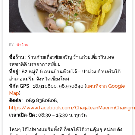
ช้อป
ชิ
ลล์
ชิม
ที่
BY
น้าอ้วน
HIMMA
MARKET
ชื่อร้าน :
ร้านก๋วยเตี๋ยวชัยเจริญ ร้านก๋วยเตี๋ยววินเทจ
FESTIVAL
รสชาติดี บรรยากาศเยี่ยม
ที่อยู่ :
82 หมู่ที่ 6 ถนนบ้านห้วยโจ้ – ป่าม่วง ตำบลริมใต้
10
อำเภอแม่ริม จังหวัดเชียงใหม่
พิกัด GPS :
18.910800, 98.930840 (
แผนที่จาก Google
ร้าน
Map
)
พ่อ
ติดต่อ :
089 8380808,
ค้า
https://www.facebook.com/ChaijaleanMaerimChaingm
แซ่บ
เวลาเปิด-ปิด :
08:30 – 15:30 น. ทุกวัน
แม่ค้า
สวย
ไหนๆ ได้ไปทางแม่ริมทั้งที ก็ขอให้ได้งานคุ้มๆ หน่อย ดัง