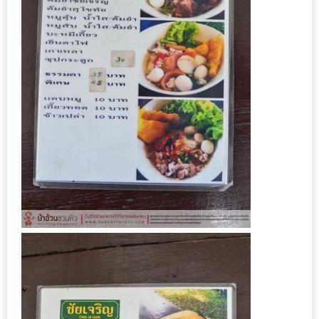
หิว
ข้าว
อะไร
เอ่ย
อร่อย
ที่สุด?
งาน
แฟร์
เรื่อง
บ้าน
ที่
ทุก
คน
ต้อง