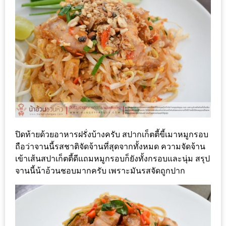
รับ
ประทาน
อาหาร
มูลค่า
1,000
บาท
ฟรี
3
รางวัล
ปิดท้ายด้วยอาหารฝรั่งบ้างครับ สปากเก็ตตี้ขี้เมาหมูกรอบ
วัน
ถือว่าจานนี้รสชาติจัดจ้านที่สุดจากทั้งหมด ความจัดจ้าน
แม่
เข้าเส้นสปาเก็ตตี้ดีแถมหมูกรอบก็ยังทั้งกรอบและนุ่ม สรุป
สุด
จานนี้น้าอ้วนชอบมากครับ เพราะมันรสจัดถูกปาก
พิเศษ
โปร
โม
ชั่น