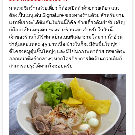
200
มาแวะชิมร้านก๋วยเตี๋ยว ก็ต้องเปิดตัวด้วยก๋วยเตี๋ยว และ
บาท
ต้องเป็นเมนูเด่น Signature ของทางร้านด้วย สำหรับชาม
แรกที่เราจะได้ชิมกันในวันนี้ก็คือ ก๋วยเตี๋ยวต้มยำชัยเจริญ
ชี้
ก็ถือว่าเป็นเมนูเด่น ของทางร้านเลย สำหรับในวันนี้
เจ้าของร้านก็เสิร์ฟมาเป็นแบบพิเศษ ชามโตมาก น้าอ้วน
เบาะแส
ว่าคุ้มเลยแหละ 45 บาทเนี่ย ข้างในก็จะมีตับชิ้นใหญ่ๆ
ความ
ซี่โครงหมูตุ๋นชิ้นใหญ่ๆ และมีไข่นกกระทาด้วย รสชาติจะ
อร่อย
ออกแนวต้มยำกลางๆ หากใครต้องการจัดจ้านกว่าเดิมก็
สามารถปรุงได้ตามใจชอบครับ
ตาม
รอย
น้า
อ้วน
ชวน
หิว
ติดต่อ