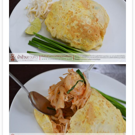
ดี
กับ
วงใน
แจก
ฟรี
LINE
GIFTCODE!
ลายแทง
ความ
อร่อย
ทั่ว
เชียงใหม่
ลุ้น
บัตร