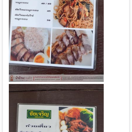
ชม
มาก
ที่สุด
ประจำ
ปี
2557
กิจกรรม
ชิง
รางวัล
กับ
สมาชิก
ENEWS
น้า
อ้วน
ชวน