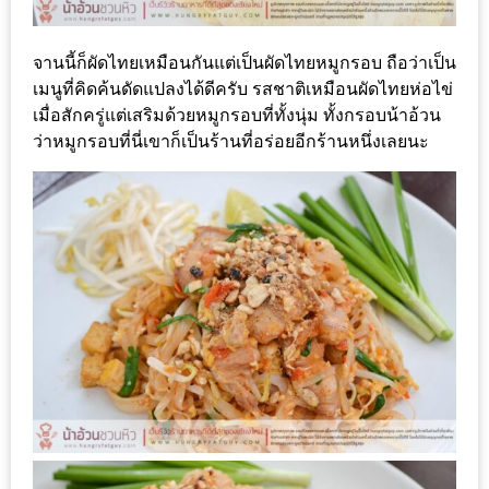
รับ
ประทาน
จานนี้ก็ผัดไทยเหมือนกันแต่เป็นผัดไทยหมูกรอบ ถือว่าเป็น
บุฟเฟ่ต์
เมนูที่คิดค้นดัดแปลงได้ดีครับ รสชาติเหมือนผัดไทยห่อไข่
ฟรี
เมื่อสักครู่แต่เสริมด้วยหมูกรอบที่ทั้งนุ่ม ทั้งกรอบน้าอ้วน
ที่
ว่าหมูกรอบที่นี่เขาก็เป็นร้านที่อร่อยอีกร้านหนึ่งเลยนะ
LE
CRYSTAL
เชียงใหม่
ฟรี
2
ท่าน
ลุ้น
รับ
GIFT
VOUCHER