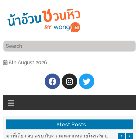
ร้าน
“เป็น
อาหาร
แสน”
แนะนำ
[PR]
8th August 2026
อิ่ม
เลือก
ร้าน
รับ
อาหาร
โชค
ที่
ที่
ต้องการ
โรงแรม
ศิริ
ติดต่อ
ปัน
Latest Posts
น้า
นาฯ
อ้วน
รสชาติที่ Chez Nous สันกำแพง
มาที่เดียว จบ ครบ กับความหลากหลายในรสชาติที่นำมาจากทั่วเมืองจีนที่ HAN The Chinese Cuisine
เชียงใหม่