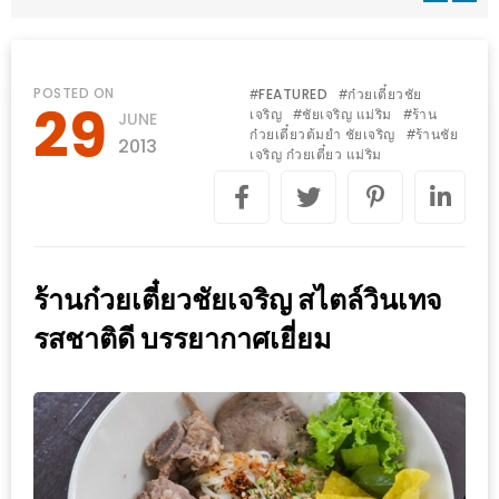
WONGNAI.COM
#มา
เดิน
นโยบาย
POSTED ON
FEATURED
ก๋วยเตี๋ยวชัย
#
#
29
เล่น
เจริญ
ชัยเจริญ แม่ริม
ร้าน
#
#
JUNE
ความ
ก๋วยเตี๋ยวต้มยำ ชัยเจริญ
ร้านชัย
#
กัน
2013
เป็น
เจริญ ก๋วยเตี๋ยว แม่ริม
มั้ย
ส่วน
ใน
ตัว
ฐานะ
อะไร
ร้านก๋วยเตี๋ยวชัยเจริญ สไตล์วินเทจ
ก็ได้
…
รสชาติดี บรรยากาศเยี่ยม
งาน
เดียว
ที่
ครบ
ครั้ง