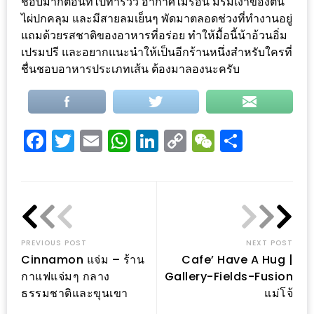
อุ่นๆ
ชอบมากตอนที่ไปทำรีวิว อากาศไม่ร้อน มีร่มเงาของต้น
ไผ่ปกคลุม และมีสายลมเย็นๆ พัดมาตลอดช่วงที่ทำงานอยู่
ปิ้ง
แถมด้วยรสชาติของอาหารที่อร่อย ทำให้มื้อนี้น้าอ้วนอิ่ม
มาร์ช
เปรมปรี และอยากแนะนำให้เป็นอีกร้านหนึ่งสำหรับใครที่
เมล
ชื่นชอบอาหารประเภทเส้น ต้องมาลองนะครับ
โล่
พร้อม
ชิม
Facebook
Twitter
Email
WhatsApp
LinkedIn
Copy
WeChat
Share
และ
ช้อป
Link
ที่
เดียว
ครบ
ที่
PREVIOUS POST
NEXT POST
งาน
Cinnamon แจ่ม – ร้าน
Cafe’ Have A Hug |
LEO
กาแฟแจ่มๆ กลาง
Gallery-Fields-Fusion
ธรรมชาติและขุนเขา
แม่โจ้
PRESENTS