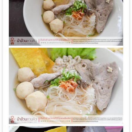
1
พา
เพื่อน
มา
ม่วน
กั๋น
บน
INSTAGRAM
รวม
โปร
โม
ชั่
นวัน
แม่