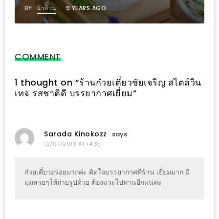
BY
น้าอ้วน
9 YEARS AGO
ะ
สุด
เด็ด
ที่
COMMENT
AIKO
(THE
1 thought on “
ร้านก๋วยเตี๋ยวชัยเจริญ สไตล์วิน
เทจ รสชาติดี บรรยากาศเยี่ยม
”
UP,
RAMA
3)
Sarada Kinokozz
says:
อาหาร
12/07/2013 AT 14:35
โดน
ใจ
ก๋วยเตี๋ยวอร่อยมากค่ะ ติดใจบรรยากาศที่ร้าน เยี่ยมมาก มี
มุมสวยๆให้ถ่ายรูปด้วย ต้องแวะไปทานอีกแน่ค่ะ
ภาพ
ใส
ปิ๊