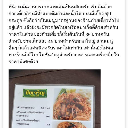
ทำไม
ที่นี่จะเน้นอาหารประเภทเส้นเป็นหลักครับ เริ่มต้นด้วย
เรา
ก๋วยเตี๋ยวก็จะมีทั้งแบบต้มยำและน้ำใส บะหมี่เกี๊ยว ซุป
ไม่
กระดูก ซึ่งถือว่าเป็นเมนูมาตรฐานของร้านก๋วยเตี๋ยวทั่วไป
ทำ
อยู่แล้ว แล้วยังจะมีพวกผัดไทย หรือสปาเก็ตตี้ด้วย สำหรับ
อาหาร
ราคาในส่วนของก๋วยเตี๋ยวก็เริ่มต้นกันที่ 35 บาทครับ
สำหรับชามเล็กและ 45 บาทสำหรับชามใหญ่ ส่วนเมนู
ทาน
อื่นๆ ก็แล้วแต่ชนิดครับราคาไม่เท่ากัน เท่านั้นยังไม่พอ
เอง?
ทางร้านก็มีโปรโมชั่นจับคู่สำหรับอาหารและเครื่องดื่มใน
ราคาพิเศษด้วย
SHOP
TOP
10
รีวิว
ร้าน
อาหาร
ที่
เข้า