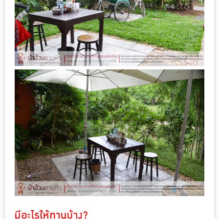
ใหญ่
ที่สุด
ใน
โลก
กับ
โรง
แรม
ฮอ
ลิ
เดย์
อินน์
เชียงใหม่
PANDA
TIME
: