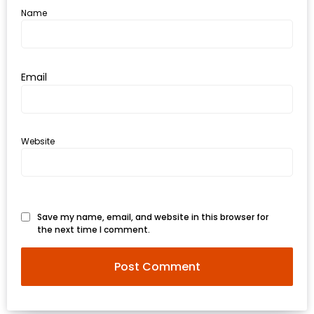
อั้น
Name
กิน
ไม่
ยั้ง
Email
หมู
กระทะ
&
ทะเล
Website
เผา
เชียงใหม่
งบ
Save my name, email, and website in this browser for
ไม่
the next time I comment.
บาน
ปลาย
ไม่
เกิน