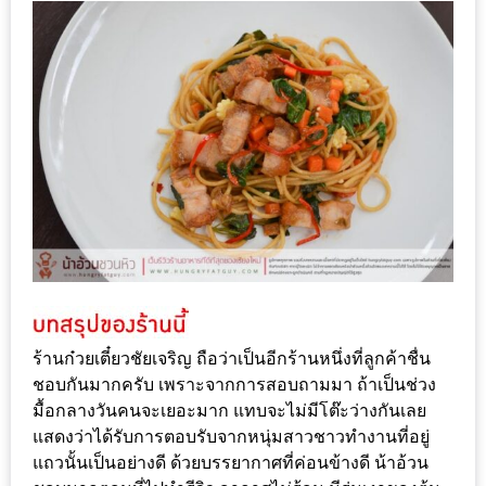
ส่วนลด
พิเศษ
ร้าน
อาหาร
ใน
เชียงใหม่
หนาว
นัก
ใช่
ไหม?
ร้านก๋วยเตี๋ยวชัยเจริญ ถือว่าเป็นอีกร้านหนึ่งที่ลูกค้าชื่น
แวะ
ชอบกันมากครับ เพราะจากการสอบถามมา ถ้าเป็นช่วง
ไป
มื้อกลางวันคนจะเยอะมาก แทบจะไม่มีโต๊ะว่างกันเลย
ผิง
แสดงว่าได้รับการตอบรับจากหนุ่มสาวชาวทำงานที่อยู่
ไฟ
แถวนั้นเป็นอย่างดี ด้วยบรรยากาศที่ค่อนข้างดี น้าอ้วน