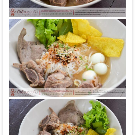
น้า
อ้วน
ติดต่อ
น้า
อ้วน
น้า
อ้วน
ชวน
คุย
นโยบาย
ความ
เป็น
ส่วน
ตัว