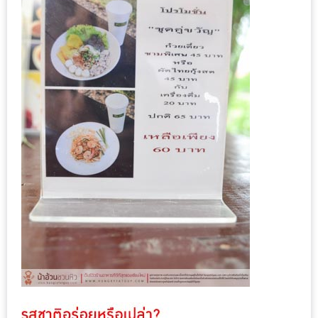
กับ
แผนที่
ร้าน
หมู
กระทะ
ทั่ว
เชียงใหม่
งบ
ไม่
บาน
ปลาย
อิ่ม
ชิ
ลล์
ไม่
เกิน