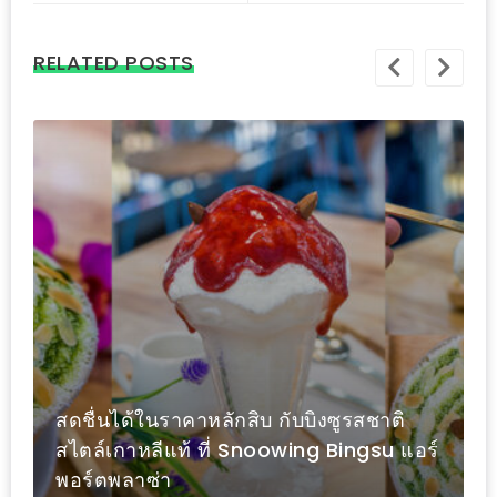
PINGFAI
FESTIVAL
RELATED POSTS
3
อาหาร
ญี่ปุ่น
ระดับ
พรีเมียม
พร้อม
สุ
กี้
เนื้อ
หมู
ดำ
สดชื่นได้ในราคาหลักสิบ กับบิงซูรสชาติ
คู
สไตล์เกาหลีแท้ ที่ Snoowing Bingsu แอร์
โร
พอร์ตพลาซ่า
บูต