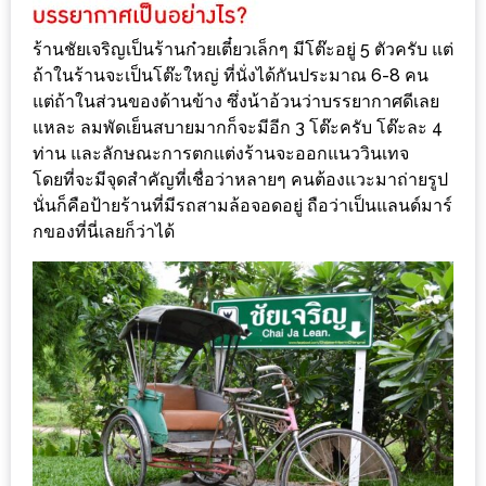
งาน
เดียว
ร้านชัยเจริญเป็นร้านก๋วยเตี๋ยวเล็กๆ มีโต๊ะอยู่ 5 ตัวครับ แต่
ถ้าในร้านจะเป็นโต๊ะใหญ่ ที่นั่งได้กันประมาณ 6-8 คน
ทั้ง
แต่ถ้าในส่วนของด้านข้าง ซึ่งน้าอ้วนว่าบรรยากาศดีเลย
ช้อป
แหละ ลมพัดเย็นสบายมากก็จะมีอีก 3 โต๊ะครับ โต๊ะละ 4
กิน
ท่าน และลักษณะการตกแต่งร้านจะออกแนววินเทจ
เที่ยว
โดยที่จะมีจุดสำคัญที่เชื่อว่าหลายๆ คนต้องแวะมาถ่ายรูป
พร้อม
นั่นก็คือป้ายร้านที่มีรถสามล้อจอดอยู่ ถือว่าเป็นแลนด์มาร์
โปร
กของที่นี่เลยก็ว่าได้
โม
ชั่น
สำหรับ
คน
รัก
บ้าน
มากมาย