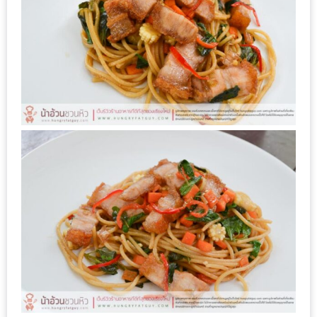
เด็ด
สำหรับ
คุณ
แม่
ที่รัก
2560
สบาย
ใจ๋…
สไตล์
นิมมาน
(ดี
คอน
โด
นิม)
เชียงใหม่