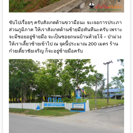
เหนือ
กับ
สลัด
ขับไปเรื่อยๆ ครับสังเกตด้านขวามือนะ จะเจอการประภา
หนุ่ม
ส่วนภูมิภาค ให้เราสังเกตด้านซ้ายมือทันทีนะครับ เพราะ
บ้านนา
จะมีซอยอยู่ซ้ายมือ จะเป็นซอยถนนบ้านห้วยโจ้ – ป่าม่วง
เมนู
ให้เราเลี้ยวซ้ายเข้าไป ณ จุดนี้ประมาณ 200 เมตร ร้าน
ก๋วยเตี๋ยวชัยเจริญ ก็จะอยู่ซ้ายมือครับ
เด็ด
จาก
ANNA
FARM
ที่
เอาชนะ
ใจ
กรรมการ
จาก
THE