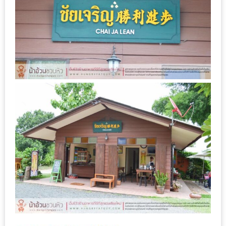
–
ช็อป
ฟิน
กิน
เพลิน
HFG
E-
NEWS
GAME
(SABAI
SEAFOOD)
HOMEPRO
FAIR
2017
เชียงใหม่