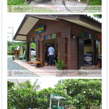
MAPS
MY
ACCOUNT
NEW
FACEBOOK
TIMELINE
POLICY
OKTOBERFEST
ครั้ง
ที่
2
เทศกาล
เบียร์
ที่