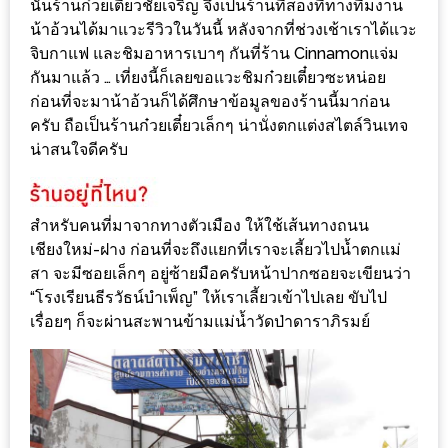
นั้นร้านก๋วยเตี๋ยวชัยเจริญ จึงเป็นร้านที่สองที่ทางทีมงาน
ร้าน
น้าอ้วนได้มาแวะรีวิวในวันนี้ หลังจากที่ช่วงเช้าเราได้แวะ
รวย
จิบกาแฟ และชิมอาหารเบาๆ กันที่ร้าน Cinnamonแจ่ม
เสน่ห์
กันมาแล้ว … เที่ยงนี้ก็เลยขอแวะชิมก๋วยเตี๋ยวซะหน่อย
ของ
ก่อนที่จะมาน้าอ้วนก็ได้ศึกษาข้อมูลของร้านนี้มาก่อน
เชียงใหม่
ครับ ถือเป็นร้านก๋วยเตี๋ยวเล็กๆ น่านั่งตกแต่งสไตล์วินเทจ
ที่
น่าสนใจดีครับ
ต้อง
ไป
สำหรับคนที่มาจากทางตัวเมือง ให้ใช้เส้นทางถนน
ลอง
เชียงใหม่-ฝาง ก่อนที่จะถึงแยกที่เราจะเลี้ยวไปน้ำตกแม่
สา จะมีซอยเล็กๆ อยู่ซ้ายมือครับหน้าปากซอยจะเขียนว่า
16
“โรงเรียนธีรวัธน์บำเพ็ญ” ให้เราเลี้ยวเข้าไปเลย ขับไป
ร้าน
เรื่อยๆ ก็จะผ่านสะพานข้ามแม่น้ำวัดป่าดาราภิรมย์
อร่อย
ที่
ต้อง
มา