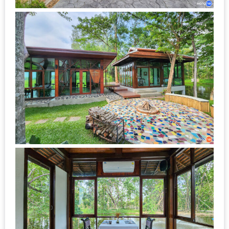
–
ช็อป
ฟิน
กิน
เพลิน
HFG
E-
NEWS
GAME
(SABAI
SEAFOOD)
HOMEPRO
FAIR
2017
เชียงใหม่