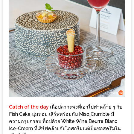
กับ
แผนที่
ร้าน
หมู
กระทะ
ทั่ว
เชียงใหม่
งบ
ไม่
บาน
ปลาย
อิ่ม
ชิ
Catch of the day
เนื้อปลากะพงที่เอาไปทำคล้าย ๆ กับ
Fish Cake นุ่มหอม เสิร์ฟพร้อมกับ Miso Crumble มี
ลล์
ความกรุบกรอบ ท็อปด้วย White Wine Beurre Blanc
ไม่
Ice-Cream ที่เสิร์ฟคล้ายกับไอศกรีมแต่เป็นซอสครีมใน
เกิน