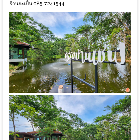
ลอง
ร้านจะเป็น 085-7241544
ถนน
คน
เดิน
วัน
อาทิตย์
ท่าแพ
เชียงใหม่
CART
CHECKOUT
DRAFT
–
บาร์บีคิว
สาว