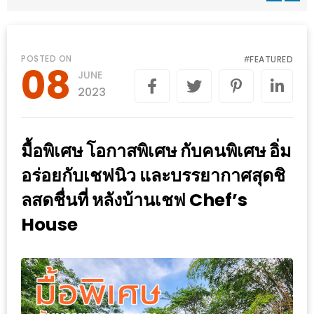
WONGNAI.COM
#มา
เดิน
นโยบาย
POSTED ON
FEATURED
#
08
เล่น
JUNE
ความ
กัน
2023
เป็น
มั้ย
ส่วน
ใน
ตัว
มื้อพิเศษ โอกาสพิเศษ กับคนพิเศษ อิ่ม
ฐานะ
อะไร
อร่อยกับเชฟนิว และบรรยากาศสุดชิ
ก็ได้
ลสดชื่นที่ หลังบ้านเชฟ Chef’s
…
House
งาน
เดียว
ที่
ครบ
ครั้ง