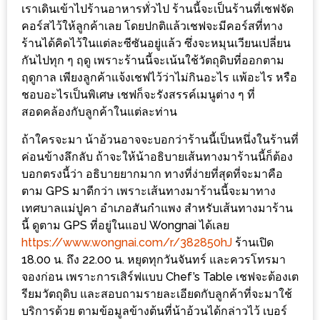
ร้าน
เราเดินเข้าไปร้านอาหารทั่วไป ร้านนี้จะเป็นร้านที่เชฟจัด
รวย
คอร์สไว้ให้ลูกค้าเลย โดยปกติแล้วเชฟจะมีคอร์สที่ทาง
ร้านได้คิดไว้ในแต่ละซีซันอยู่แล้ว ซึ่งจะหมุนเวียนเปลี่ยน
เสน่ห์
กันไปทุก ๆ ฤดู เพราะร้านนี้จะเน้นใช้วัตถุดิบที่ออกตาม
ของ
ฤดูกาล เพียงลูกค้าแจ้งเชฟไว้ว่าไม่กินอะไร แพ้อะไร หรือ
เชียงใหม่
ชอบอะไรเป็นพิเศษ เชฟก็จะรังสรรค์เมนูต่าง ๆ ที่
ที่
สอดคล้องกับลูกค้าในแต่ละท่าน
ต้อง
ถ้าใครจะมา น้าอ้วนอาจจะบอกว่าร้านนี้เป็นหนึ่งในร้านที่
ไป
ค่อนข้างลึกลับ ถ้าจะให้น้าอธิบายเส้นทางมาร้านนี้ก็ต้อง
ลอง
บอกตรงนี้ว่า อธิบายยากมาก ทางที่ง่ายที่สุดที่จะมาคือ
ตาม GPS มาดีกว่า เพราะเส้นทางมาร้านนี้จะมาทาง
16
เทศบาลแม่ปูคา อำเภอสันกำแพง สำหรับเส้นทางมาร้าน
ร้าน
นี้ ดูตาม GPS ที่อยู่ในแอป Wongnai ได้เลย
อร่อย
https://www.wongnai.com/r/382850hJ
ร้านเปิด
18.00 น. ถึง 22.00 น. หยุดทุกวันจันทร์ และควรโทรมา
ที่
จองก่อน เพราะการเสิร์ฟแบบ Chef’s Table เชฟจะต้องเต
ต้อง
รียมวัตถุดิบ และสอบถามรายละเอียดกับลูกค้าที่จะมาใช้
มา
บริการด้วย ตามข้อมูลข้างต้นที่น้าอ้วนได้กล่าวไว้ เบอร์