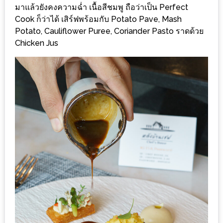
งด้วย
มาแล้วยังคงความฉ่ำ เนื้อสีชมพู ถือว่าเป็น Perfect
Cook ก็ว่าได้ เสิร์ฟพร้อมกับ Potato Pave, Mash
HUAWEI
Potato, Cauliflower Puree, Coriander Pasto ราดด้วย
G7
Chicken Jus
PLUS
สมา
ร์ท
โฟน
ที่
เอาใจ
ขา
กิน
โดย
เฉพาะ
อิ่ม
ไม่