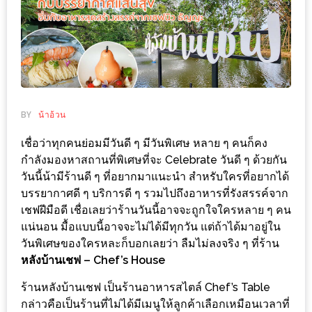
ช้อป
ชิ
ลล์
ชิม
ที่
HIMMA
BY
น้าอ้วน
MARKET
เชื่อว่าทุกคนย่อมมีวันดี ๆ มีวันพิเศษ หลาย ๆ คนก็คง
FESTIVAL
กำลังมองหาสถานที่พิเศษที่จะ Celebrate วันดี ๆ ด้วยกัน
วันนี้น้ามีร้านดี ๆ ที่อยากมาแนะนำ สำหรับใครที่อยากได้
10
บรรยากาศดี ๆ บริการดี ๆ รวมไปถึงอาหารที่รังสรรค์จาก
ร้าน
เชฟฝีมือดี เชื่อเลยว่าร้านวันนี้อาจจะถูกใจใครหลาย ๆ คน
พ่อ
แน่นอน มื้อแบบนี้อาจจะไม่ได้มีทุกวัน แต่ถ้าได้มาอยู่ใน
ค้า
วันพิเศษของใครหละก็บอกเลยว่า ลืมไม่ลงจริง ๆ ที่ร้าน
แซ่บ
หลังบ้านเชฟ – Chef’s House
แม่ค้า
ร้านหลังบ้านเชฟ เป็นร้านอาหารสไตล์ Chef’s Table
สวย
กล่าวคือเป็นร้านที่ไม่ได้มีเมนูให้ลูกค้าเลือกเหมือนเวลาที่