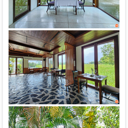
งาน
เดียว
ทั้ง
ช้อป
กิน
เที่ยว
พร้อม
โปร
โม
ชั่น
สำหรับ
คน
รัก
บ้าน
มากมาย