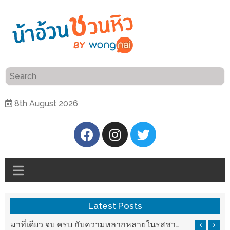
ร้าน
“เป็น
อาหาร
แสน”
แนะนำ
[PR]
8th August 2026
อิ่ม
เลือก
ร้าน
รับ
อาหาร
โชค
ที่
ที่
ต้องการ
โรงแรม
ศิริ
ติดต่อ
ปัน
Latest Posts
น้า
นาฯ
อ้วน
บ ครบ กับความหลากหลายในรสชาติที่นำมาจากทั่วเมืองจีนที่ HAN The Chinese Cuisine
แวะมาชิลยามเย็น กับจุดเช็คอินชมวิวดอยสุเทพสุดฟิน เครื่องดื่มและอาหารครบครันที่ Pool House
เชียงใหม่