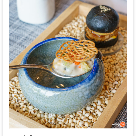
รับ
ประทาน
บุฟเฟ่ต์
ฟรี
ที่
LE
CRYSTAL
เชียงใหม่
ฟรี
2
ท่าน
ลุ้น
รับ
GIFT
VOUCHER