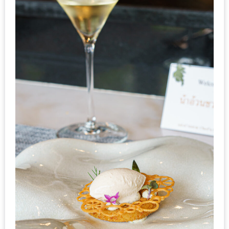
นโยบาย
ความ
เป็น
ส่วน
ตัว
ประกาศ
ผล
ผู้
โชค
ดี
กับ
น้า
อ้วน
ครั้ง
ที่