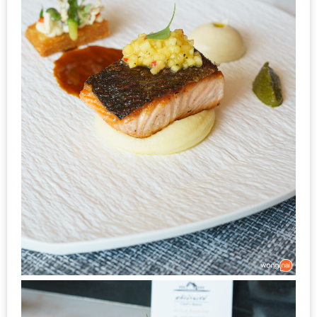
300
บาท
เกี่ยว
กับ
เว็บ
น้า
อ้วน
ชวน
หิว
เจ้าของ
ร้าน
แนะนำ
ร้าน
เพื่อน