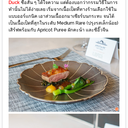
รับ
Duck
ชื่อสั้น ๆ ได้ใจความ แต่ต้องบอกว่ากรรมวิธีในการ
ประทาน
ทำนั้นไม่ได้ง่ายเลย เริ่มจากเนื้อเป็ดที่ทางร้านเลือกใช้ใน
อาหาร
แบบออร์แกนิค เอาส่วนเนื้ออกมาเซียร์บนกระทะ จนได้
เป็นเนื้อเป็ดที่สุกในระดับ Medium Rare (ปรุงรสเล็กน้อย)
มูลค่า
เสิร์ฟพร้อมกับ Apricot Puree ผักคะน้า และซีอิ๊วจีน
1,000
บาท
ฟรี
3
รางวัล
วัน
แม่
สุด
พิเศษ
โปร
โม
ชั่น