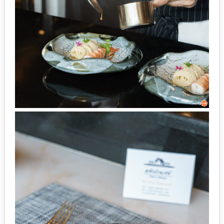
PINGFAI
FESTIVAL
3
อาหาร
ญี่ปุ่น
ระดับ
พรีเมียม
พร้อม
สุ
กี้
เนื้อ
หมู
ดำ
คู
โร
บูต