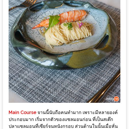
ะ
สุด
เด็ด
ที่
AIKO
(THE
UP,
RAMA
3)
อาหาร
โดน
ใจ
ภาพ
Main Course
จานนี้นับถือคนทำมาก เพราะมีหลายองค์
ใส
ประกอบมาก เริ่มจากตัวของแซลมอนก่อน ที่เป็นสเต๊ก
ปิ๊
ปลาแซลมอนที่เซียร์จนหนังกรอบ ส่วนด้านในนั้นเมื่อหั่น