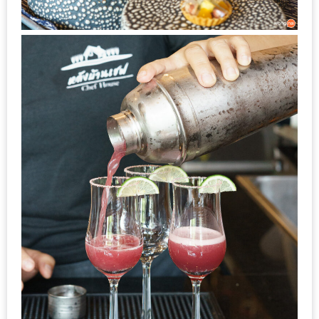
หิว
ข้าว
อะไร
เอ่ย
อร่อย
ที่สุด?
งาน
แฟร์
เรื่อง
บ้าน
ที่
ทุก
คน
ต้อง