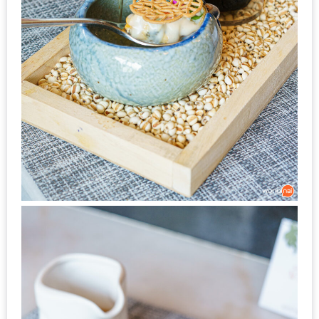
ดี
กับ
วงใน
แจก
ฟรี
LINE
GIFTCODE!
ลายแทง
ความ
อร่อย
ทั่ว
เชียงใหม่
ลุ้น
บัตร