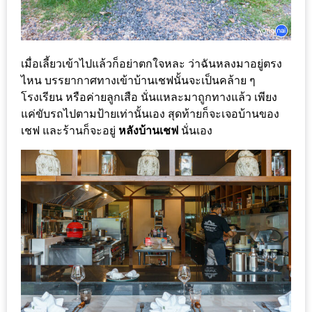
ใหญ่
ที่สุด
ใน
เมื่อเลี้ยวเข้าไปแล้วก็อย่าตกใจหละ ว่าฉันหลงมาอยู่ตรง
โลก
ไหน บรรยากาศทางเข้าบ้านเชฟนั้นจะเป็นคล้าย ๆ
กับ
โรงเรียน หรือค่ายลูกเสือ นั่นแหละมาถูกทางแล้ว เพียง
โรง
แค่ขับรถไปตามป้ายเท่านั้นเอง สุดท้ายก็จะเจอบ้านของ
แรม
เชฟ และร้านก็จะอยู่
หลังบ้านเชฟ
นั่นเอง
ฮอ
ลิ
เดย์
อินน์
เชียงใหม่
PANDA
TIME
: