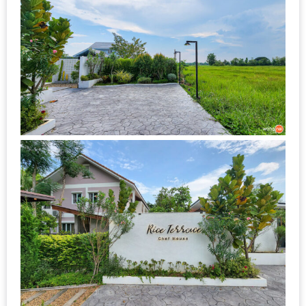
DISH
EVENT
ที่
ต้อง
ห้าม
พลาด
สำหรับ
ฤดู
หนาว
นี้
กับ
PING
FAI
FESTIVAL
2