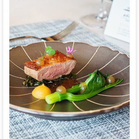
เด็ด
สำหรับ
คุณ
แม่
ที่รัก
2560
สบาย
ใจ๋…
สไตล์
นิมมาน
(ดี
คอน
โด
นิม)
เชียงใหม่