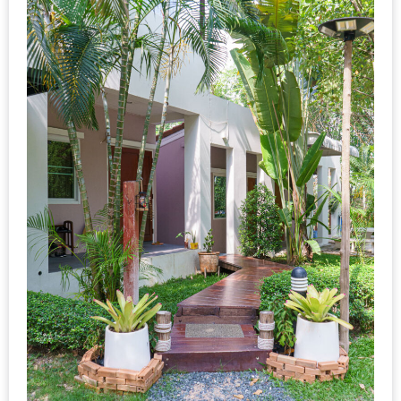
MAPS
MY
ACCOUNT
NEW
FACEBOOK
TIMELINE
POLICY
OKTOBERFEST
ครั้ง
ที่
2
เทศกาล
เบียร์
ที่