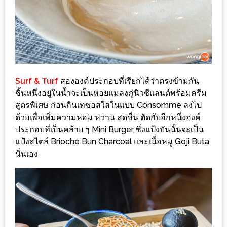
1
พา
เพื่อน
มา
ม่วน
Surf & Turf
สององค์ประกอบที่เรียกได้ว่าตรงข้ามกัน
กั๋น
ชิ้นหนึ่งอยู่ในน้ำจะเป็นหอยแมลงภู่นิวซีแลนด์พร้อมครีม
สูตรพิเศษ ก่อนกินเทซอสใสในแบบ Consomme ลงไป
บน
ด้วยเพื่อเพิ่มความหอม หวาน สดชื่น ตัดกับอีกหนึ่งองค์
INSTAGRAM
ประกอบที่เป็นคล้าย ๆ Mini Burger ซึ่งแป้งบันนั้นจะเป็น
แป้งสไตล์ Brioche Bun Charcoal และเนื้อหมู Goji Buta
รวม
นั่นเอง
โปร
โม
ชั่
นวัน
แม่