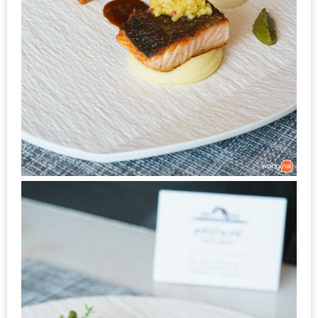
อั้น
กิน
ไม่
ยั้ง
หมู
กระทะ
&
ทะเล
เผา
เชียงใหม่
งบ
ไม่
บาน
ปลาย
ไม่
เกิน