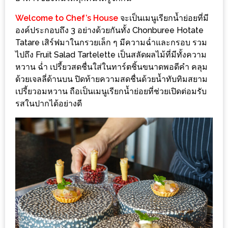
ชม
Welcome to Chef’s House
จะเป็นเมนูเรียกน้ำย่อยที่มี
มาก
องค์ประกอบถึง 3 อย่างด้วยกันทั้ง Chonburee Hotate
ที่สุด
Tatare เสิร์ฟมาในกรวยเล็ก ๆ มีความฉ่ำและกรอบ รวม
ประจำ
ไปถึง Fruit Salad Tartelette เป็นสลัดผลไม้ที่มีทั้งความ
หวาน ฉ่ำ เปรี้ยวสดชื่นใส่ในทาร์ตชิ้นขนาดพอดีคำ คลุม
ปี
ด้วยเจลลี่ด้านบน ปิดท้ายความสดชื่นด้วยน้ำทับทิมสยาม
2557
เปรี้ยวอมหวาน ถือเป็นเมนูเรียกน้ำย่อยที่ช่วยเปิดต่อมรับ
รสในปากได้อย่างดี
กิจกรรม
ชิง
รางวัล
กับ
สมาชิก
ENEWS
น้า
อ้วน
ชวน