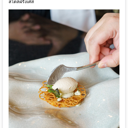
สไตล์ฝรั่งเศส
200
บาท
ชี้
เบาะแส
ความ
อร่อย
ตาม
รอย
น้า
อ้วน
ชวน
หิว
ติดต่อ