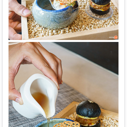
แห่ง
ชาติ
2557
ร้าน
หมู
กระทะ
ทั่ว
เชียงใหม่
TOP30
ราคา
ไม่
เกิน
200
บาท
รีวิว