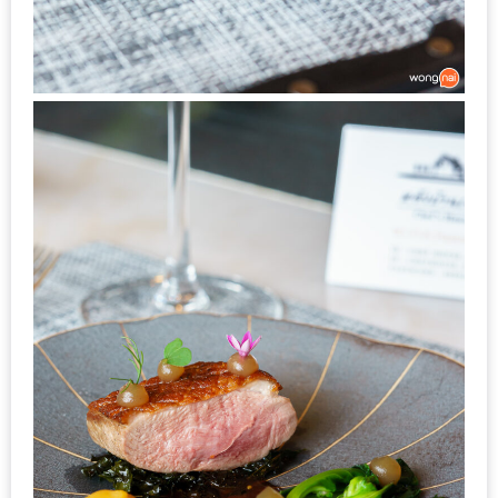
ส่วนลด
พิเศษ
ร้าน
อาหาร
ใน
เชียงใหม่
หนาว
นัก
ใช่
ไหม?
แวะ
ไป
ผิง
ไฟ