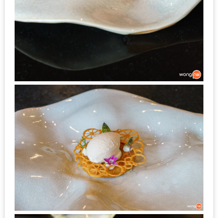
น้า
อ้วน
ติดต่อ
น้า
อ้วน
น้า
อ้วน
ชวน
คุย
นโยบาย
ความ
เป็น
ส่วน
ตัว