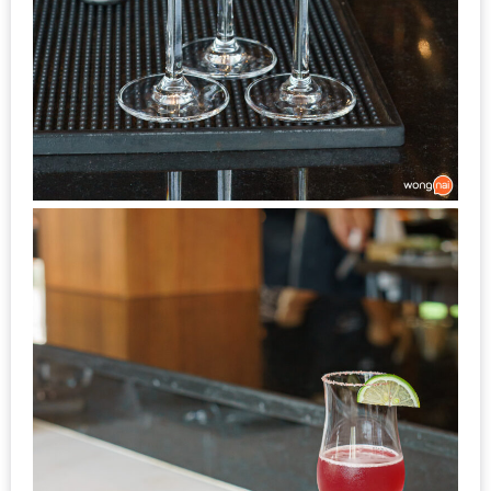
มา
พบ
สินค้า
เรื่อง
บ้าน
คุ้ม
ครบ
จบ
ที่
เดียว
HOMEPRO
FAIR
2017
เชียงใหม่
จัด
เต็ม