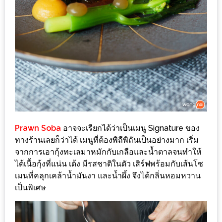
อุ่นๆ
ปิ้ง
มาร์ช
เมล
โล่
พร้อม
ชิม
และ
ช้อป
ที่
Prawn Soba
อาจจะเรียกได้ว่าเป็นเมนู Signature ของ
เดียว
ทางร้านเลยก็ว่าได้ เมนูที่ต้องพิถีพิถันเป็นอย่างมาก เริ่ม
จากการเอากุ้งทะเลมาหมักกับเกลือและน้ำตาลจนทำให้
ครบ
ได้เนื้อกุ้งที่แน่น เด้ง มีรสชาติในตัว เสิร์ฟพร้อมกับเส้นโซ
ที่
เมนที่คลุกเคล้าน้ำมันงา และน้ำผึ้ง จึงได้กลิ่นหอมหวาน
งาน
เป็นพิเศษ
LEO
PRESENTS