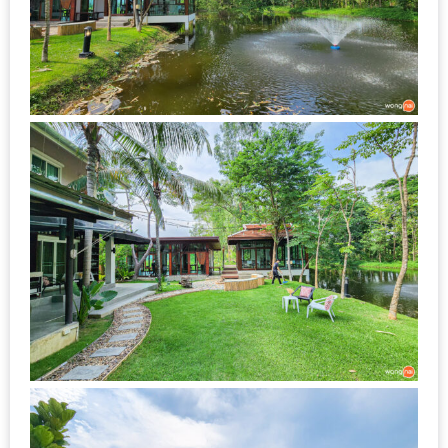
เหนือ
กับ
สลัด
หนุ่ม
บ้านนา
เมนู
เด็ด
จาก
ANNA
FARM
ที่
เอาชนะ
ใจ
กรรมการ
จาก
THE