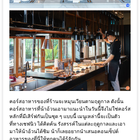
ทำไม
เรา
ไม่
ทำ
อาหาร
ทาน
เอง?
SHOP
TOP
10
คอร์สอาหารของที่ร้านจะหมุนเวียนตามฤดูกาล ดังนั้น
รีวิว
คอร์สอาหารที่น้าอ้วนเอามาแนะนำในวันนี้จึงไม่ใช่คอร์ส
ร้าน
หลักที่มีเสิร์ฟกันเป็นชุด ๆ แบบนี้ เมนูเหล่านี้จะเป็นตัว
อาหาร
ที่ทางเชฟนิว ได้คิดค้น รังสรรค์ในแต่ละฤดูกาลและเอา
ที่
มาให้น้าอ้วนได้ชิม น้าก็เลยอยากนำเสนอคอนเซ็ปต์
เข้า
อาหารของที่นี่ให้ทุกคนได้รู้จักกัน