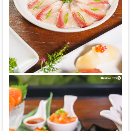
นโยบาย
ความ
เป็น
ส่วน
ตัว
ประกาศ
ผล
ผู้
โชค
ดี
กับ
น้า
อ้วน
ครั้ง
ที่