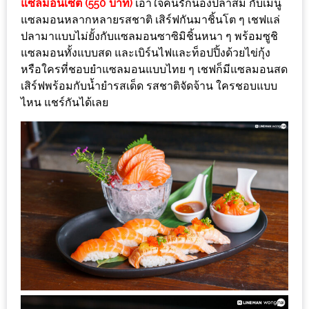
แซลมอนเซต (550 บาท)
เอาใจคนรักน้องปลาส้ม กับเมนู
เหนือ
แซลมอนหลากหลายรสชาติ เสิร์ฟกันมาชิ้นโต ๆ เชฟแล่
กับ
ปลามาแบบไม่ยั้งกับแซลมอนซาซิมิชิ้นหนา ๆ พร้อมซูชิ
สลัด
แซลมอนทั้งแบบสด และเบิร์นไฟและท็อปปิ้งด้วยไข่กุ้ง
หนุ่ม
หรือใครที่ชอบยำแซลมอนแบบไทย ๆ เชฟก็มีแซลมอนสด
บ้านนา
เสิร์ฟพร้อมกับน้ำยำรสเด็ด รสชาติจัดจ้าน ใครชอบแบบ
เมนู
ไหน แชร์กันได้เลย
เด็ด
จาก
ANNA
FARM
ที่
เอาชนะ
ใจ
กรรมการ
จาก
THE