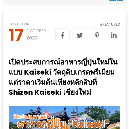
WONGNAI.COM
#มา
เดิน
นโยบาย
POSTED ON
FEATURED
#
17
เล่น
OCTOBER
ความ
กัน
2022
เป็น
มั้ย
ส่วน
ใน
ตัว
เปิดประสบการณ์อาหารญี่ปุ่นใหม่ใน
ฐานะ
อะไร
แบบ Kaiseki วัตถุดิบเกรดพรีเมียม
ก็ได้
แต่ราคาเริ่มต้นเพียงหลักสิบที่
…
Shizen Kaiseki เชียงใหม่
งาน
เดียว
ที่
ครบ
ครั้ง