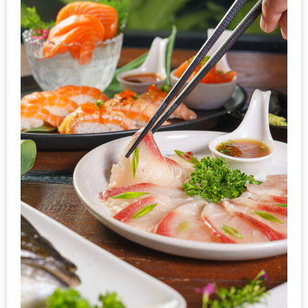
แห่ง
ชาติ
2557
ร้าน
หมู
กระทะ
ทั่ว
เชียงใหม่
TOP30
ราคา
ไม่
เกิน
200
บาท
รีวิว