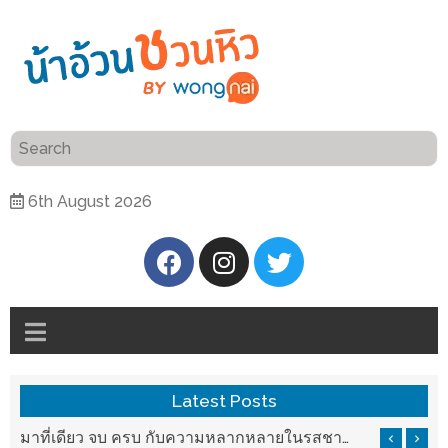
ร้าน
“เป็น
อาหาร
แสน”
แนะนำ
[PR]
6th August 2026
อิ่ม
เลือก
ร้าน
รับ
อาหาร
โชค
ที่
ที่
ต้องการ
โรงแรม
ศิริ
ติดต่อ
ปัน
Latest Posts
น้า
นาฯ
อ้วน
บ ครบ กับความหลากหลายในรสชาติที่นำมาจากทั่วเมืองจีนที่ HAN The Chinese Cuisine
แวะมาชิลยามเย็น กับจุดเช็คอินชมวิวดอยสุเทพสุดฟิน เครื่องดื่มและอาหารครบครันที่ Pool House
เชียงใหม่