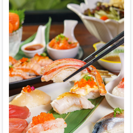
มา
พบ
สินค้า
เรื่อง
บ้าน
คุ้ม
ครบ
จบ
ที่
เดียว
HOMEPRO
FAIR
2017
เชียงใหม่
จัด
เต็ม