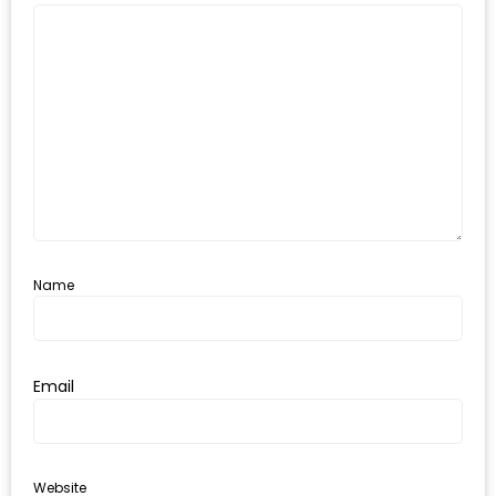
อุ่นๆ
ปิ้ง
มาร์ช
เมล
โล่
พร้อม
ชิม
และ
ช้อป
ที่
Name
เดียว
ครบ
ที่
Email
งาน
LEO
PRESENTS
Website