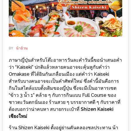
ช้อป
ชิ
ลล์
ชิม
ที่
HIMMA
BY
น้าอ้วน
MARKET
ภาษาญี่ปุ่นสำหรับโต๊ะอาหารวันละคำวันนี้ขอนำเสนอคำ
FESTIVAL
ว่า “Kaiseki” ปกติแล้วหลายคนอาจจะคุ้นหูกับคำว่า
Omakase ที่ได้ยินกันเกลื่อนเมือง แต่คำว่า Kaiseki
10
สำหรับบางคนอาจจะเป็นคำศัพท์ใหม่ ซึ่งคำนี้มันคือการ
ร้าน
กินในสไตล์แบบดั้งเดิมของญี่ปุ่น ซึ่งจะมีเป็นอาหารเซต
พ่อ
“ข้าว 3 น้ำ 1” คล้าย ๆ กับการกินแบบ Full Course ของ
ค้า
ชาวตะวันตกนั่นเอง ร้านสวย ๆ บรรยากาศดี ๆ กับราคาที่
แซ่บ
ต้องบอกว่าน่าคบหา สบายกระเป๋าที่
Shizen Kaiseki
เชียงใหม่
แม่ค้า
สวย
ร้าน Shizen Kaiseki ตั้งอยู่ย่านคันคลองชลประทาน น้า