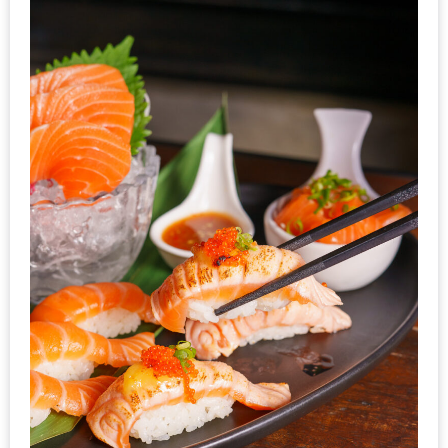
DISH
EVENT
ที่
ต้อง
ห้าม
พลาด
สำหรับ
ฤดู
หนาว
นี้
กับ
PING
FAI
FESTIVAL
2