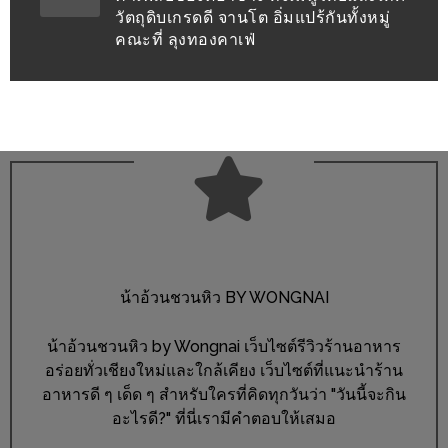
งด้วย
วัตถุดิบเกรดดี จานโต อิ่มแปร้กันทั้งหมู่
คณะที่ ลุงทองคาเฟ่
HUAWEI
G7
PLUS
สมา
ร์ท
โฟน
ที่
เอาใจ
ขา
กิน
น้าอ้วนชวนหิว BY WONGNAI
โดย
น้าอ้วนชวนหิว by Wongnai เว็บไซต์รีวิวร้านอาหาร
เฉพาะ
อร่อยทั่วเชียงใหม่และใกล้เคียง เว็บไซต์ที่แนะนำร้าน
อาหารดี ๆ เด็ด ๆ สำหรับใครที่คิดทุกวันว่า "วันนี้จะกิน
อิ่ม
อะไรดี?" ที่นี่เรามีคำตอบให้เสมอ
ไม่