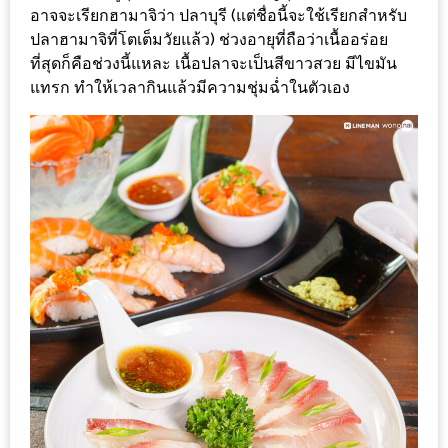
น้า
อาจจะเรียกฮามาจิว่า ปลาบุรี (แต่ชื่อนี้จะใช้เรียกสำหรับ
อ้วน
ปลาฮามาจิที่โตเต็มวัยแล้ว) ช่วงอายุที่ถือว่าเนื้ออร่อย
ที่สุดก็คือช่วงนี้แหละ เนื้อปลาจะเป็นสีขาวสวย มีไขมัน
ติดต่อ
แทรก ทำให้เวลากินแล้วมีความชุ่มฉ่ำในตัวเอง
น้า
อ้วน
น้า
อ้วน
ชวน
คุย
นโยบาย
ความ
เป็น
ส่วน
ตัว