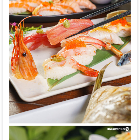
หิว
ข้าว
อะไร
เอ่ย
อร่อย
ที่สุด?
งาน
แฟร์
เรื่อง
บ้าน
ที่
ทุก
คน
ต้อง