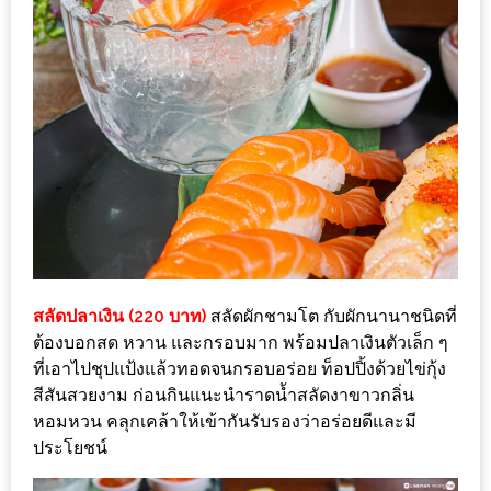
งาน
เดียว
ทั้ง
ช้อป
กิน
เที่ยว
พร้อม
โปร
โม
ชั่น
สลัดปลาเงิน (220 บาท)
สลัดผักชามโต กับผักนานาชนิดที่
สำหรับ
ต้องบอกสด หวาน และกรอบมาก พร้อมปลาเงินตัวเล็ก ๆ
คน
ที่เอาไปชุปแป้งแล้วทอดจนกรอบอร่อย ท็อปปิ้งด้วยไข่กุ้ง
รัก
สีสันสวยงาม ก่อนกินแนะนำราดน้ำสลัดงาขาวกลิ่น
บ้าน
หอมหวน คลุกเคล้าให้เข้ากันรับรองว่าอร่อยดีและมี
มากมาย
ประโยชน์