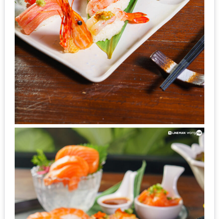
ชม
มาก
ที่สุด
ประจำ
ปี
2557
กิจกรรม
ชิง
รางวัล
กับ
สมาชิก
ENEWS
น้า
อ้วน
ชวน