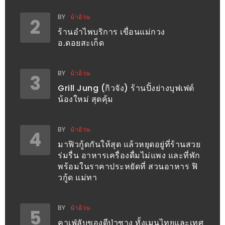
ะ
BY
น้าอ้วน
2
สุด
ร้านอำไพบริการ เขื่อนแม่กวง
เด็ด
อ.ดอยสะเก็ด
ที่
AIKO
BY
น้าอ้วน
3
(THE
Grill Jung (กิวจัง) ร้านปิ้งย่างบุฟเฟต์
UP,
น้องใหม่ สุดคุ้ม
RAMA
3)
BY
น้าอ้วน
4
มาฟิวกู้ดกันให้สุด แล้วหยุดอยู่ที่ร้านสวย
อาหาร
ร่มรื่น อาหารเครื่องดื่มไม่แพง และที่พัก
โดน
พร้อมในราคาประหยัดที่ สวนอาหาร ฟิ
ใจ
วกู้ด แม่ทา
ภาพ
ใส
BY
น้าอ้วน
5
ปิ๊
คาเฟ่ลับของดีป่าซาง ทั้งเมนูไทยและเทศ