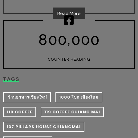
อั้น
กิน
Read More
ไม่
ยั้ง
,
8
0
0
0
0
0
หมู
กระทะ
&
COUNTER HEADING
ทะเล
เผา
TAGS
เชียงใหม่
งบ
ไม่
​ ร้านอาหารเชียงใหม่
1000 โบก เชียงใหม่
บาน
119 COFFEE
119 COFFEE CHIANG MAI
ปลาย
ไม่
137 PILLARS HOUSE CHIANGMAI
เกิน