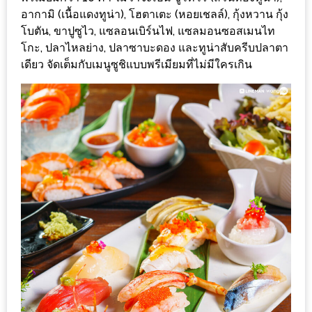
ทำไม
อากามิ (เนื้อแดงทูน่า), โฮตาเตะ (หอยเชลล์), กุ้งหวาน กุ้ง
เรา
โบตัน, ขาปูซูไว, แซลอนเบิร์นไฟ, แซลมอนซอสเมนไท
ไม่
โกะ, ปลาไหลย่าง, ปลาซาบะดอง และทูน่าสับครีบปลาตา
ทำ
เดียว จัดเต็มกับเมนูซูชิแบบพรีเมียมที่ไม่มีใครเกิน
อาหาร
ทาน
เอง?
SHOP
TOP
10
รีวิว
ร้าน
อาหาร
ที่
เข้า