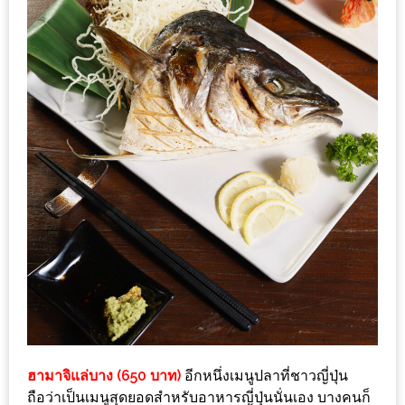
200
บาท
ชี้
เบาะแส
ความ
อร่อย
ตาม
รอย
น้า
อ้วน
ชวน
หิว
ฮามาจิแล่บาง (650 บาท)
อีกหนึ่งเมนูปลาที่ชาวญี่ปุ่น
ติดต่อ
ถือว่าเป็นเมนูสุดยอดสำหรับอาหารญี่ปุ่นนั่นเอง บางคนก็