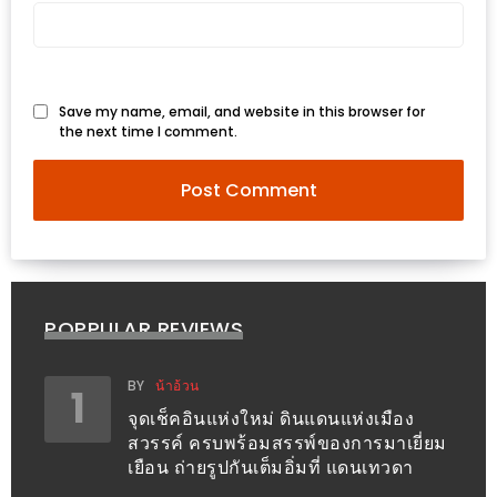
PINGFAI
FESTIVAL
3
Save my name, email, and website in this browser for
อาหาร
the next time I comment.
ญี่ปุ่น
ระดับ
พรีเมียม
พร้อม
สุ
กี้
POPPULAR REVIEWS
เนื้อ
หมู
BY
น้าอ้วน
1
ดำ
จุดเช็คอินแห่งใหม่ ดินแดนแห่งเมือง
คู
สวรรค์ ครบพร้อมสรรพ์ของการมาเยี่ยม
โร
เยือน ถ่ายรูปกันเต็มอิ่มที่ แดนเทวดา
บูต