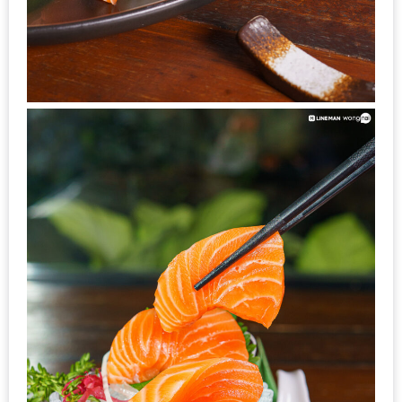
–
ช็อป
ฟิน
กิน
เพลิน
HFG
E-
NEWS
GAME
(SABAI
SEAFOOD)
HOMEPRO
FAIR
2017
เชียงใหม่