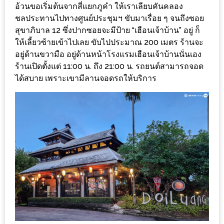
ร้าน
อ้วนขอเริ่มต้นจากสี่แยกภูคำ ให้เราเลียบคันคลอง
รวย
ชลประทานไปทางศูนย์ประชุมฯ ขับมาเรื่อย ๆ จนถึงซอย
สุขาภิบาล 12 ซึ่งปากซอยจะมีป้าย “เฮือนเจ้าบ้าน” อยู่ ก็
เสน่ห์
ให้เลี้ยวซ้ายเข้าไปเลย ขับไปประมาณ 200 เมตร ร้านจะ
ของ
อยู่ด้านขวามือ อยู่ด้านหน้าโรงแรมเฮือนเจ้าบ้านนั่นเอง
เชียงใหม่
ร้านเปิดตั้งแต่ 11:00 น. ถึง 21:00 น. รถยนต์สามารถจอด
ที่
ได้สบาย เพราะเขามีลานจอดรถให้บริการ
ต้อง
ไป
ลอง
16
ร้าน
อร่อย
ที่
ต้อง
มา