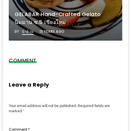
ย้ายไปที่ใหม่ ใหญ่กว่าเดิม แต่เพิ่มเติมความ
ส่วนลด
น่ารักและสดใสของน้อง PR กว่า 30 ชีวิตที่
พิเศษ
Milk Club เชียงใหม่
ร้าน
BY
น้าอ้วน
9 YEARS AGO
อาหาร
ใน
เชียงใหม่
COMMENT
หนาว
นัก
ใช่
Leave a Reply
ไหม?
แวะ
ไป
Your email address will not be published.
Required fields are
marked
*
ผิง
ไฟ
Comment
*