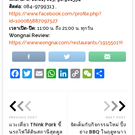
รับ
ติดต่อ:
084-9799313 ,
ประทาน
https://www.facebook.com/profile.php?
อาหาร
id=100085887097527
มูลค่า
เวลาเปิด-ปิด:
11:00 น. ถึง 21:00 น. ทุกวัน
1,000
Wongnai Review:
บาท
https://www.wongnai.com/restaurants/1915501Yr
ฟรี
3
รางวัล
Facebook
Twitter
Email
WhatsApp
LinkedIn
Copy
WeChat
Share
Link
วัน
แม่
สุด
พิเศษ
โปร
PREVIOUS POST
NEXT POST
แวะเที่ยว Think Park ขี้
จัดเต็มกับกิจกรรมใหม่ ปิ้ง
โม
นรถไฟใต้ดินสถานีสุดคูล
ย่าง BBQ ในฤดูหนาว
ชั่น