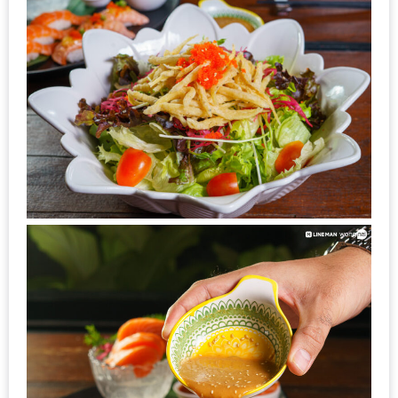
MAPS
MY
ACCOUNT
NEW
FACEBOOK
TIMELINE
POLICY
OKTOBERFEST
ครั้ง
ที่
2
เทศกาล
เบียร์
ที่