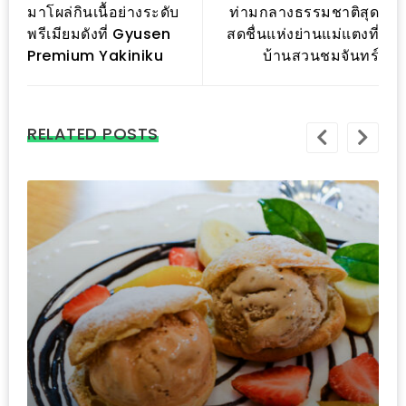
มาโผล่กินเนื้อย่างระดับ
ท่ามกลางธรรมชาติสุด
เด็ด
พรีเมียมดังที่ Gyusen
สดชื่นแห่งย่านแม่แตงที่
สำหรับ
Premium Yakiniku
บ้านสวนชมจันทร์
คุณ
แม่
ที่รัก
RELATED POSTS
2560
สบาย
ใจ๋…
สไตล์
นิมมาน
(ดี
คอน
โด
นิม)
เชียงใหม่