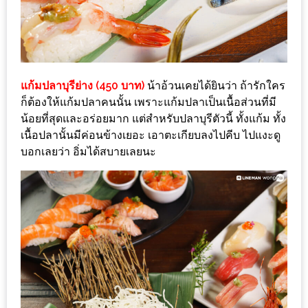
กับ
แผนที่
ร้าน
หมู
แก้มปลาบุรีย่าง (450 บาท)
น้าอ้วนเคยได้ยินว่า ถ้ารักใคร
กระทะ
ก็ต้องให้แก้มปลาคนนั้น เพราะแก้มปลาเป็นเนื้อส่วนที่มี
ทั่ว
น้อยที่สุดและอร่อยมาก แต่สำหรับปลาบุรีตัวนี้ ทั้งแก้ม ทั้ง
เชียงใหม่
เนื้อปลานั้นมีค่อนข้างเยอะ เอาตะเกียบลงไปคีบ ไปแงะดู
งบ
บอกเลยว่า อิ่มได้สบายเลยนะ
ไม่
บาน
ปลาย
อิ่ม
ชิ
ลล์
ไม่
เกิน