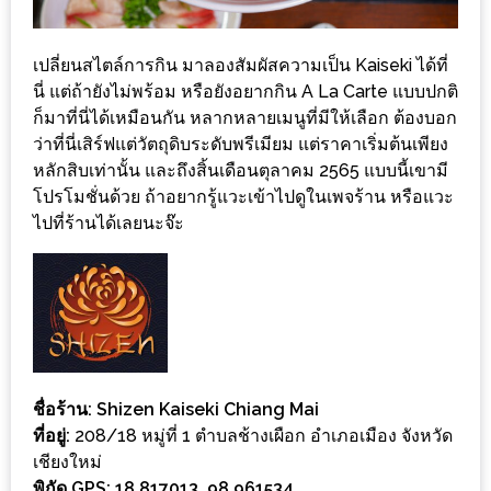
รับ
ประทาน
เปลี่ยนสไตล์การกิน มาลองสัมผัสความเป็น Kaiseki ได้ที่
บุฟเฟ่ต์
นี่ แต่ถ้ายังไม่พร้อม หรือยังอยากกิน A La Carte แบบปกติ
ฟรี
ก็มาที่นี่ได้เหมือนกัน หลากหลายเมนูที่มีให้เลือก ต้องบอก
ที่
ว่าที่นี่เสิร์ฟแต่วัตถุดิบระดับพรีเมียม แต่ราคาเริ่มต้นเพียง
LE
หลักสิบเท่านั้น และถึงสิ้นเดือนตุลาคม 2565 แบบนี้เขามี
CRYSTAL
โปรโมชั่นด้วย ถ้าอยากรู้แวะเข้าไปดูในเพจร้าน หรือแวะ
เชียงใหม่
ไปที่ร้านได้เลยนะจ๊ะ
ฟรี
2
ท่าน
ลุ้น
รับ
ชื่อร้าน: Shizen Kaiseki Chiang Mai
GIFT
ที่อยู่:
208/18 หมู่ที่ 1 ตำบลช้างเผือก อำเภอเมือง จังหวัด
VOUCHER
เชียงใหม่
พิกัด GPS: 18.817013, 98.961534