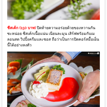
ดี
กับ
วงใน
แจก
ชีสเค้ก (150 บาท)
ปิดท้ายความอร่อยด้วยของหวานกัน
ฟรี
ซะหน่อย ชีสเค้กเนื้อแน่น เนียนละมุน เสิร์ฟพรัอมกับเม
LINE
ลอนสด วิปปิ้งครีมและซอส ถือว่าเป็นการปิดคอร์สมื้อเย็น
นี้ได้อย่างลงตัว
GIFTCODE!
ลายแทง
ความ
อร่อย
ทั่ว
เชียงใหม่
ลุ้น
บัตร