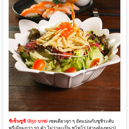
ใหญ่
ที่สุด
ใน
โลก
กับ
โรง
แรม
ฮอ
ลิ
เดย์
อินน์
เชียงใหม่
PANDA
TIME
ชิเซ็นซูชิ (850 บาท)
เซตเดียวจุก ๆ อัดแน่นกับซูชิระดับ
:
พรีเมียมกว่า 10 คำ ไม่ว่าจะเป็น ชูโทโร่ (ส่วนท้องทูน่า),