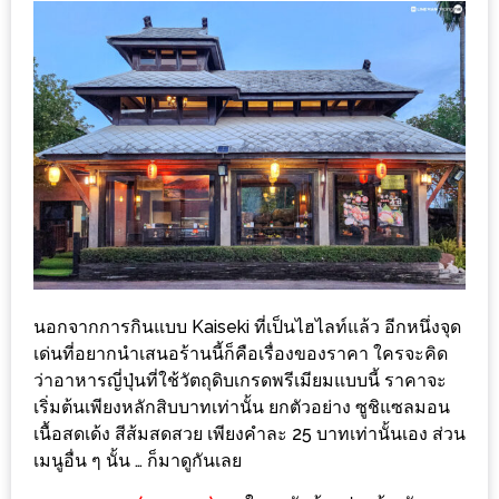
ลอง
ถนน
คน
เดิน
วัน
อาทิตย์
ท่าแพ
เชียงใหม่
CART
นอกจากการกินแบบ Kaiseki ที่เป็นไฮไลท์แล้ว อีกหนึ่งจุด
CHECKOUT
เด่นที่อยากนำเสนอร้านนี้ก็คือเรื่องของราคา ใครจะคิด
ว่าอาหารญี่ปุ่นที่ใช้วัตถุดิบเกรดพรีเมียมแบบนี้ ราคาจะ
DRAFT
เริ่มต้นเพียงหลักสิบบาทเท่านั้น ยกตัวอย่าง ซูชิแซลมอน
–
เนื้อสดเด้ง สีส้มสดสวย เพียงคำละ 25 บาทเท่านั้นเอง ส่วน
บาร์บีคิว
เมนูอื่น ๆ นั้น … ก็มาดูกันเลย
สาว