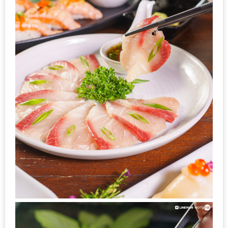
1
พา
เพื่อน
มา
ม่วน
กั๋น
บน
INSTAGRAM
รวม
โปร
โม
ชั่
นวัน
แม่