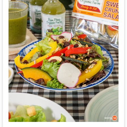
ะ
สุด
เด็ด
ที่
AIKO
(THE
UP,
RAMA
3)
อาหาร
โดน
ใจ
ภาพ
ใส
ปิ๊