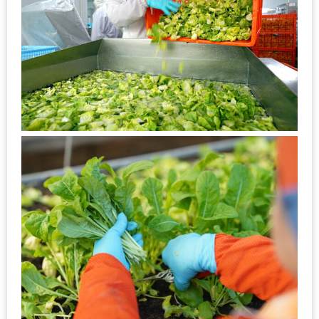
ทำไม
เรา
ไม่
ทำ
อาหาร
ทาน
เอง?
SHOP
TOP
10
รีวิว
ร้าน
อาหาร
ที่
เข้า