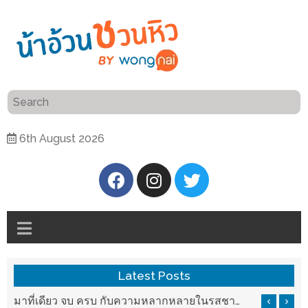
ร้าน
“เป็น
อาหาร
แสน”
แนะนำ
[PR]
6th August 2026
อิ่ม
เลือก
ร้าน
รับ
อาหาร
โชค
ที่
ที่
ต้องการ
โรงแรม
ศิริ
ติดต่อ
ปัน
Latest Posts
น้า
นาฯ
อ้วน
บ ครบ กับความหลากหลายในรสชาติที่นำมาจากทั่วเมืองจีนที่ HAN The Chinese Cuisine
แวะมาชิลยามเย็น กับจุดเช็คอินชมวิวดอยสุเทพสุดฟิน เครื่องดื่มและอาหารครบครันที่ Pool House
เชียงใหม่