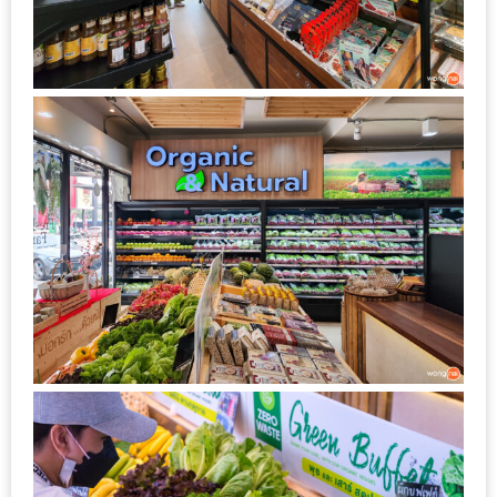
200
บาท
ชี้
เบาะแส
ความ
อร่อย
ตาม
รอย
น้า
อ้วน
ชวน
หิว
ติดต่อ