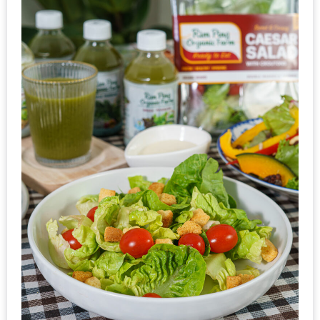
อุ่นๆ
ปิ้ง
มาร์ช
เมล
โล่
พร้อม
ชิม
และ
ช้อป
ที่
เดียว
ครบ
ที่
งาน
LEO
PRESENTS