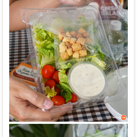
ส่วนลด
พิเศษ
ร้าน
อาหาร
ใน
เชียงใหม่
หนาว
นัก
ใช่
ไหม?
แวะ
ไป
ผิง
ไฟ