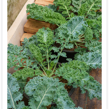
MAPS
MY
ACCOUNT
NEW
FACEBOOK
TIMELINE
POLICY
OKTOBERFEST
ครั้ง
ที่
2
เทศกาล
เบียร์
ที่