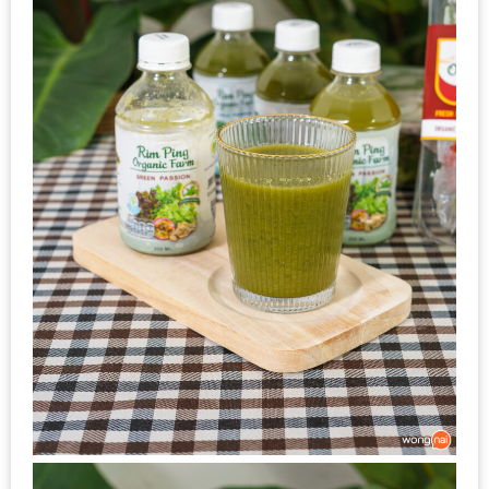
อั้น
กิน
ไม่
ยั้ง
หมู
กระทะ
&
ทะเล
เผา
เชียงใหม่
งบ
ไม่
บาน
ปลาย
ไม่
เกิน