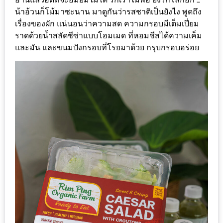
รับ
น้าอ้วนก็โม้มาซะนาน มาดูกันว่ารสชาติเป็นยังไง พูดถึง
ประทาน
เรื่องของผัก แน่นอนว่าความสด ความกรอบมีเต็มเปี่ยม
อาหาร
ราดด้วยน้ำสลัดซีซ่าแบบโฮมเมด ที่หอมชีสได้ความเค็ม
มูลค่า
และมัน และขนมปังกรอบที่โรยมาด้วย กรุบกรอบอร่อย
1,000
บาท
ฟรี
3
รางวัล
วัน
แม่
สุด
พิเศษ
โปร
โม
ชั่น