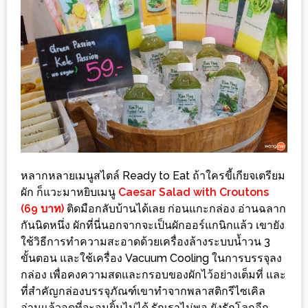
รับ
ประทาน
บุฟเฟ่ต์
ฟรี
ที่
LE
CRYSTAL
เชียงใหม่
ฟรี
หลากหลายเมนูสไตล์ Ready to Eat ถ้าใครขี้เกียจเตรียม
2
ผัก ก็แวะมาหยิบเมนู
Caesar Salad with Croutons
ท่าน
(69 บาท)
ติดมือกลับบ้านได้เลย ก่อนแกะกล่อง อ่านฉลาก
กันนิดหนึ่ง ผักที่นี่นอกจากจะเป็นผักออร์แกนิกแล้ว เขายัง
ลุ้น
ใช้วิธีการทำความสะอาดด้วยเครื่องล้างระบบน้ำวน 3
รับ
ขั้นตอน และใช้เครื่อง Vacuum Cooling ในการบรรจุลง
GIFT
กล่อง เพื่อคงความสดและกรอบของผักไว้อย่างเต็มที่ และ
VOUCHER
ที่สำคัญกล่องบรรจุภัณฑ์เขาทำจากพลาสติกรีไซเคิล
อ่านแล้วอดที่จะอมยิ้มไม่ได้ รักเราไม่พอ ยังรักโลกอีก …