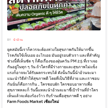
ช้อป
ชิ
ลล์
ชิม
ที่
HIMMA
BY
น้าอ้วน
MARKET
ยุคสมัยนี้เราก็ควรจะต้องห่วงใยสุขภาพกันให้มากขึ้น
FESTIVAL
โรคภัยใข้เจ็บเอย อะไรเอย มันอยู่รอบตัวเรา และที่สำคัญ
ช่วงนี้ที่เห็นชัด ๆ ก็คือเรื่องของฝุ่นควัน PM 2.5 ที่เราเจอ
10
กันอยู่ในทุก ๆ วัน ถ้าใครที่มีร่างกายและสุขภาพไม่แข็ง
ร้าน
แรงก็อาจจะได้รับผลกระทบได้ ดังนั้นวันนี้น้าอ้วนจะมา
พ่อ
แนะนำวิธีทำให้สุขภาพดี โดยที่เป็นวิธีที่ง่าย และเราชอบ
ค้า
กันนั่นก็คือการกิน … ใครชอบผัก ใครชอบอาหารเพื่อ
แซ่บ
สุขภาพหละก็ วันนี้แหละน้าอ้วนจะมาชี้เป้าร้านที่ถ้าใคร
เห็นแล้วจะต้องร้องว้าว กับร้านเพื่อสุขภาพดี ๆ อย่าง
แม่ค้า
Farm Foods Market เชียงใหม่
สวย