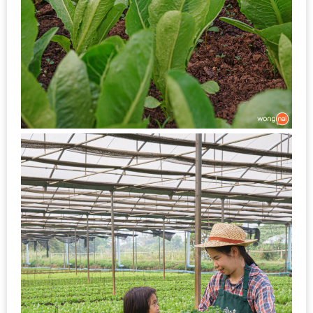
DISH
EVENT
ที่
ต้อง
ห้าม
พลาด
สำหรับ
ฤดู
หนาว
นี้
กับ
PING
FAI
FESTIVAL
2