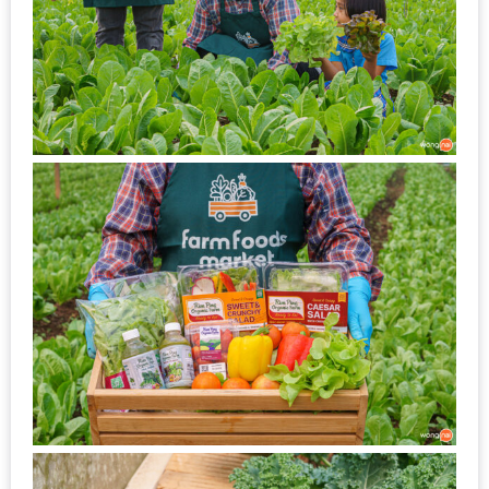
งาน
เดียว
ทั้ง
ช้อป
กิน
เที่ยว
พร้อม
โปร
โม
ชั่น
สำหรับ
คน
รัก
บ้าน
มากมาย