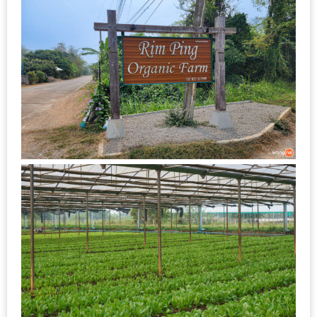
ลอง
ถนน
คน
เดิน
วัน
อาทิตย์
ท่าแพ
เชียงใหม่
CART
CHECKOUT
DRAFT
–
บาร์บีคิว
สาว