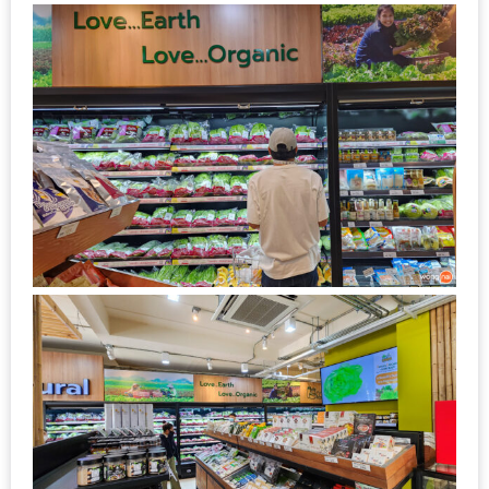
กับ
แผนที่
ร้าน
หมู
กระทะ
ทั่ว
เชียงใหม่
งบ
ไม่
บาน
ปลาย
อิ่ม
ชิ
ลล์
ไม่
เกิน