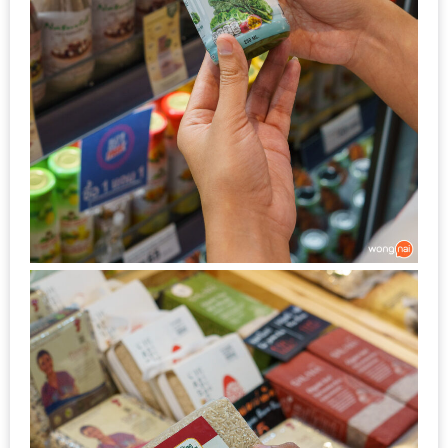
แห่ง
ชาติ
2557
ร้าน
หมู
กระทะ
ทั่ว
เชียงใหม่
TOP30
ราคา
ไม่
เกิน
200
บาท
รีวิว