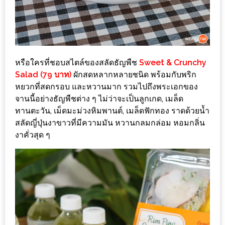
PINGFAI
FESTIVAL
3
อาหาร
หรือใครที่ชอบสไตล์ของสลัดธัญพืช
Sweet & Crunchy
ญี่ปุ่น
Salad (79 บาท)
ผักสดหลากหลายชนิด พร้อมกับพริก
ระดับ
หยวกที่สดกรอบ และหวานมาก รวมไปถึงพระเอกของ
พรีเมียม
จานนี้อย่างธัญพืชต่าง ๆ ไม่ว่าจะเป็นลูกเกด, เมล็ด
พร้อม
ทานตะวัน, เม็ดมะม่วงหิมพานต์, เมล็ดฟักทอง ราดด้วยน้ำ
สลัดญี่ปุ่นงาขาวที่มีความมัน หวานกลมกล่อม หอมกลิ่น
สุ
งาคั่วสุด ๆ
กี้
เนื้อ
หมู
ดำ
คู
โร
บูต