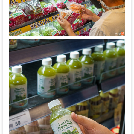
1
พา
เพื่อน
มา
ม่วน
กั๋น
บน
INSTAGRAM
รวม
โปร
โม
ชั่
นวัน
แม่