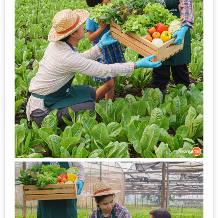
–
ช็อป
ฟิน
กิน
เพลิน
HFG
E-
NEWS
GAME
(SABAI
SEAFOOD)
HOMEPRO
FAIR
2017
เชียงใหม่