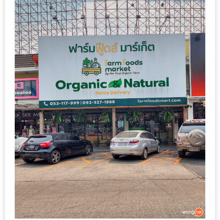
มา
พบ
สินค้า
เรื่อง
บ้าน
คุ้ม
ครบ
จบ
ที่
เดียว
HOMEPRO
FAIR
2017
เชียงใหม่
จัด
เต็ม