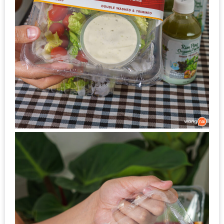
เด็ด
สำหรับ
คุณ
แม่
ที่รัก
2560
สบาย
ใจ๋…
สไตล์
นิมมาน
(ดี
คอน
โด
นิม)
เชียงใหม่