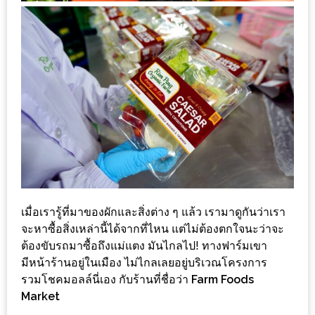
ชม
มาก
ที่สุด
ประจำ
ปี
2557
กิจกรรม
ชิง
รางวัล
กับ
เมื่อเรารู้ที่มาของผักและสิ่งต่าง ๆ แล้ว เรามาดูกันว่าเรา
สมาชิก
จะหาซื้อสิ่งเหล่านี้ได้จากที่ไหน แต่ไม่ต้องตกใจนะว่าจะ
ต้องขับรถมาซื้อถึงแม่แตง มันไกลไป! ทางฟาร์มเขา
ENEWS
มีหน้าร้านอยู่ในเมือง ไม่ไกลเลยอยู่บริเวณโครงการ
น้า
รวมโชคมอลล์นี่เอง กับร้านที่ชื่อว่า
Farm Foods
อ้วน
Market
ชวน