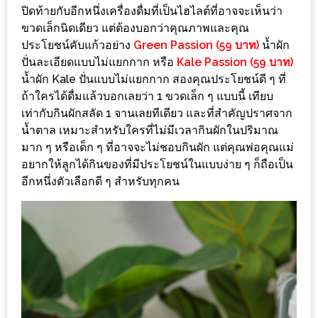
งด้วย
ปิดท้ายกับอีกหนึ่งเครื่องดื่มที่เป็นไฮไลต์ที่อาจจะเห็นว่า
ขวดเล็กนิดเดียว แต่ต้องบอกว่าคุณภาพและคุณ
HUAWEI
ประโยชน์คับแก้วอย่าง
Green Passion (59 บาท)
น้ำผัก
G7
ปั่นละเอียดแบบไม่แยกกาก หรือ
Kale Passion (59 บาท)
PLUS
น้ำผัก Kale ปั่นแบบไม่แยกกาก สองคุณประโยชน์ดี ๆ ที่
สมา
ถ้าใครได้ดื่มแล้วบอกเลยว่า 1 ขวดเล็ก ๆ แบบนี้ เทียบ
ร์ท
เท่ากับกินผักสลัด 1 จานเลยทีเดียว และที่สำคัญปราศจาก
โฟน
น้ำตาล เหมาะสำหรับใครที่ไม่มีเวลากินผักในปริมาณ
มาก ๆ หรือเด็ก ๆ ที่อาจจะไม่ชอบกินผัก แต่คุณพ่อคุณแม่
ที่
อยากให้ลูกได้กินของที่มีประโยชน์ในแบบง่าย ๆ ก็ถือเป็น
เอาใจ
อีกหนึ่งตัวเลือกดี ๆ สำหรับทุกคน
ขา
กิน
โดย
เฉพาะ
อิ่ม
ไม่