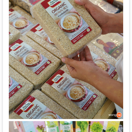
ดี
กับ
วงใน
แจก
ฟรี
LINE
GIFTCODE!
ลายแทง
ความ
อร่อย
ทั่ว
เชียงใหม่
ลุ้น
บัตร