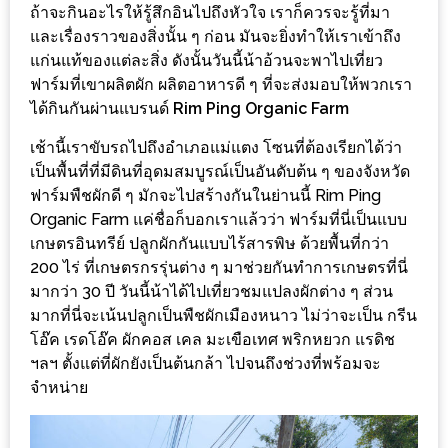
ร้าน
ถ้าจะกินอะไรให้รู้สึกอินไปถึงหัวใจ เราก็ควรจะรู้ที่มา
รวย
และเรื่องราวของสิ่งนั้น ๆ ก่อน มันจะยิ่งทำให้เราเข้าถึง
แก่นแท้ของแต่ละสิ่ง ดังนั้นวันนี้น้าอ้วนจะพาไปเที่ยว
เสน่ห์
ฟาร์มที่เขาผลิตผัก ผลิตอาหารดี ๆ ที่จะส่งมอบให้พวกเรา
ของ
ได้กินกันผ่านแบรนด์
Rim Ping Organic Farm
เชียงใหม่
ที่
เช้านี้เราขับรถไปถึงอำเภอแม่แตง โซนที่ต้องเรียกได้ว่า
เป็นพื้นที่ที่มีดินที่อุดมสมบูรณ์เป็นอันดับต้น ๆ ของจังหวัด
ต้อง
ฟาร์มพืชผักดี ๆ มักจะไปสร้างกันในย่านนี้ Rim Ping
ไป
Organic Farm แค่ชื่อก็บอกเราแล้วว่า ฟาร์มที่นี่เป็นแบบ
ลอง
เกษตรอินทรีย์ ปลูกผักกันแบบไร้สารพิษ ด้วยพื้นที่กว่า
200 ไร่ ที่เกษตรกรรุ่นต่าง ๆ มาช่วยกันทำการเกษตรที่นี่
16
มากว่า 30 ปี วันนี้น้าได้ไปเที่ยวชมแปลงผักต่าง ๆ ส่วน
ร้าน
มากที่นี่จะเน้นปลูกเป็นพืชผักเมืองหนาว ไม่ว่าจะเป็น กรีน
อร่อย
โอ๊ค เรดโอ๊ค ผักคอส เคล มะเขือเทศ พริกหยวก แรดิช
ฯลฯ ตั้งแต่ที่ผักยังเป็นต้นกล้า ไปจนถึงช่วงที่พร้อมจะ
ที่
จำหน่าย
ต้อง
มา