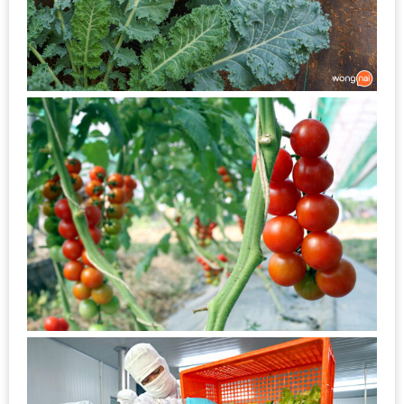
ใหญ่
ที่สุด
ใน
โลก
กับ
โรง
แรม
ฮอ
ลิ
เดย์
อินน์
เชียงใหม่
PANDA
TIME
: