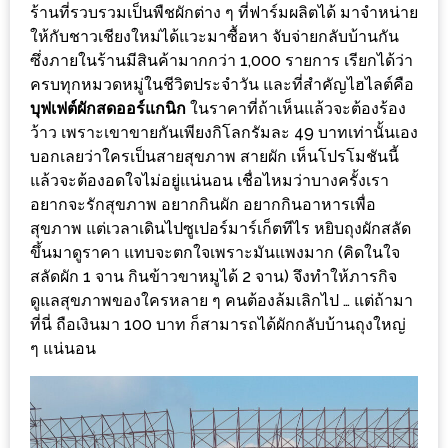
ร้านที่รวบรวมเป็นพืชผักต่าง ๆ ที่ฟาร์มผลิตได้ มาจำหน่าย
หิว
ให้กับชาวเชียงใหม่ได้แวะมาซื้อหา จับจ่ายกลับบ้านกัน
ซึ่งภายในร้านมีสินค้ามากกว่า 1,000 รายการ เรียกได้ว่า
ข้าว
ครบทุกหมวดหมู่ในชีวิตประจำวัน และที่สำคัญไฮไลต์คือ
อะไร
บุฟเฟต์ผักสดออร์แกนิก
ในราคาที่ถ้าเห็นแล้วจะต้องร้อง
เอ่ย
ว้าว เพราะเขาขายกันเพียงกิโลกรัมละ 49 บาทเท่านั้นเอง
อร่อย
บอกเลยว่าใครเป็นสายสุขภาพ สายผัก เห็นโปรโมชันนี้
ที่สุด?
แล้วจะต้องอดใจไม่อยู่แน่นอน เชื่อไหมว่าบางครั้งเรา
อยากจะรักสุขภาพ อยากกินผัก อยากกินอาหารเพื่อ
งาน
สุขภาพ แต่เวลาเดินไปซูเปอร์มาร์เก็ตทีไร หยิบถุงผักสลัด
แฟร์
ขึ้นมาดูราคา แทบจะตกใจเพราะมันแพงมาก (คิดในใจ
สลัดผัก 1 จาน กินข้าวขาหมูได้ 2 จาน) จึงทำให้ภารกิจ
เรื่อง
ดูแลสุขภาพของใครหลาย ๆ คนต้องล้มเลิกไป … แต่ถ้ามา
บ้าน
ที่นี่ ถือเงินมา 100 บาท ก็สามารถได้ผักกลับบ้านถุงใหญ่
ที่
ๆ แน่นอน
ทุก
คน
ต้อง