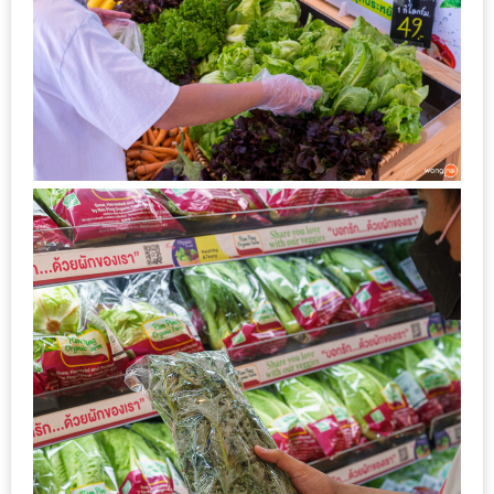
น้า
อ้วน
ติดต่อ
น้า
อ้วน
น้า
อ้วน
ชวน
คุย
นโยบาย
ความ
เป็น
ส่วน
ตัว