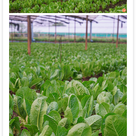
เหนือ
กับ
สลัด
หนุ่ม
บ้านนา
เมนู
เด็ด
จาก
ANNA
FARM
ที่
เอาชนะ
ใจ
กรรมการ
จาก
THE