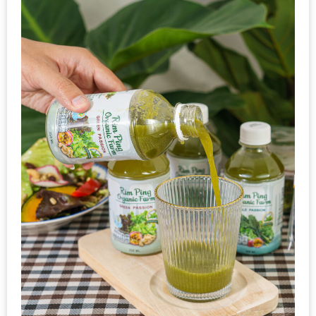
300
บาท
เกี่ยว
กับ
เว็บ
น้า
อ้วน
ชวน
หิว
เจ้าของ
ร้าน
แนะนำ
ร้าน
เพื่อน