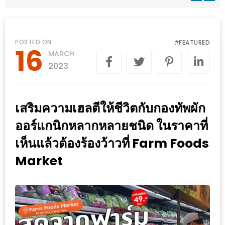
WONGNAI.COM
#มา
เดิน
นโยบาย
POSTED ON
FEATURED
#
16
เล่น
MARCH
ความ
กัน
2023
เป็น
มั้ย
ส่วน
ใน
ตัว
เสริมความเฮลตีให้ชีวิตกับกองทัพผัก
ฐานะ
อะไร
ออร์แกนิกหลากหลายชนิด ในราคาที่
ก็ได้
เห็นแล้วต้องร้องว้าวที่ Farm Foods
…
Market
งาน
เดียว
ที่
ครบ
ครั้ง