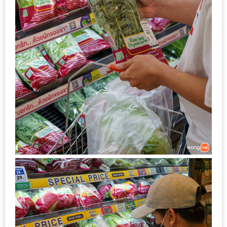
นโยบาย
ความ
เป็น
ส่วน
ตัว
ประกาศ
ผล
ผู้
โชค
ดี
กับ
น้า
อ้วน
ครั้ง
ที่