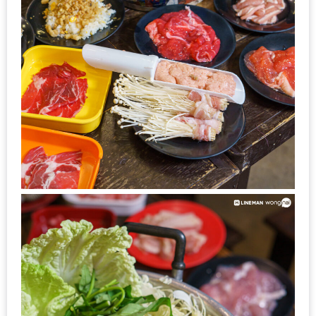
งด้วย
HUAWEI
G7
PLUS
สมา
ร์ท
โฟน
ที่
เอาใจ
ขา
กิน
โดย
เฉพาะ
อิ่ม
ไม่