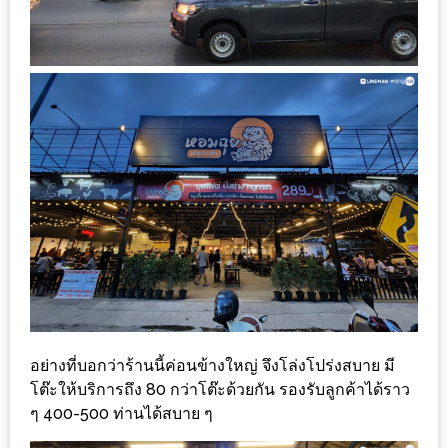
ลอง
ถนน
คน
เดิน
วัน
อาทิตย์
ท่าแพ
เชียงใหม่
CART
CHECKOUT
DRAFT
อย่างที่บอกว่าร้านนี้ค่อนข้างใหญ่ จึงโล่งโปร่งสบาย มี
–
โต๊ะให้บริการถึง 80 กว่าโต๊ะด้วยกัน รองรับลูกค้าได้ราว
บาร์บีคิว
ๆ 400-500 ท่านได้สบาย ๆ
สาว