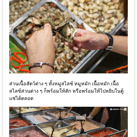
หิว
ข้าว
อะไร
เอ่ย
อร่อย
ที่สุด?
งาน
แฟร์
ส่วนเนื้อสัตว์ต่าง ๆ ทั้งหมูสไลซ์ หมูหมัก เนื้อหมัก เนื้อ
เรื่อง
สไลซ์ส่วนต่าง ๆ ก็พร้อมให้ตัก หรือพร้อมให้ไปหยิบในตู้
บ้าน
แช่ได้ตลอด
ที่
ทุก
คน
ต้อง