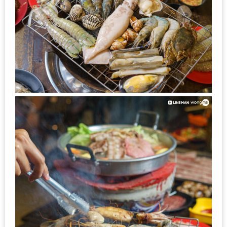
รับ
ประทาน
บุฟเฟ่ต์
ฟรี
ที่
LE
CRYSTAL
เชียงใหม่
ฟรี
2
ท่าน
ลุ้น
รับ
GIFT
VOUCHER