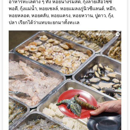
–
อาหารทะเลต่าง ๆ ทั้ง หอยนางรมสด, กุ้งลายเสือไซซ์
ช็อป
พอดี, กุ้งแม่น้ำ, หอยเชลล์, หอยแมลงภู่นิวซีแลนด์, หมึก,
หอยหลอด, หอยตลับ, หอยแครง, หอยหวาน, ปูดาว, กุ้ง,
ฟิน
ปลา เรียกได้ว่าแทบจะยกมาทั้งทะเล
กิน
เพลิน
HFG
E-
NEWS
GAME
(SABAI
SEAFOOD)
HOMEPRO
FAIR
2017
เชียงใหม่