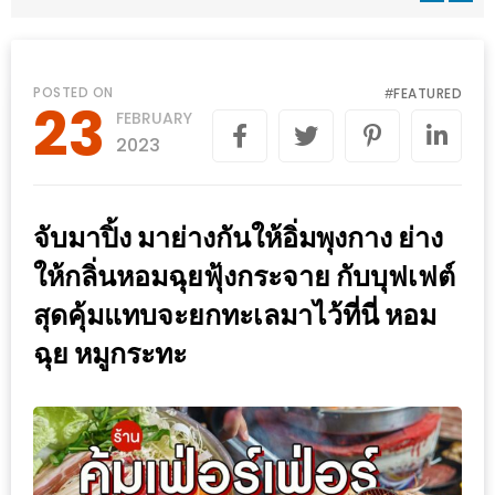
WONGNAI.COM
#มา
เดิน
นโยบาย
POSTED ON
FEATURED
#
23
เล่น
FEBRUARY
ความ
กัน
2023
เป็น
มั้ย
ส่วน
ใน
ตัว
จับมาปิ้ง มาย่างกันให้อิ่มพุงกาง ย่าง
ฐานะ
อะไร
ให้กลิ่นหอมฉุยฟุ้งกระจาย กับบุฟเฟต์
ก็ได้
สุดคุ้มแทบจะยกทะเลมาไว้ที่นี่ หอม
…
ฉุย หมูกระทะ
งาน
เดียว
ที่
ครบ
ครั้ง