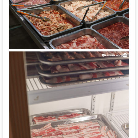
มา
พบ
สินค้า
เรื่อง
บ้าน
คุ้ม
ครบ
จบ
ที่
เดียว
HOMEPRO
FAIR
2017
เชียงใหม่
จัด
เต็ม