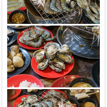
ดี
กับ
วงใน
แจก
ฟรี
LINE
GIFTCODE!
ลายแทง
ความ
อร่อย
ทั่ว
เชียงใหม่
ลุ้น
บัตร