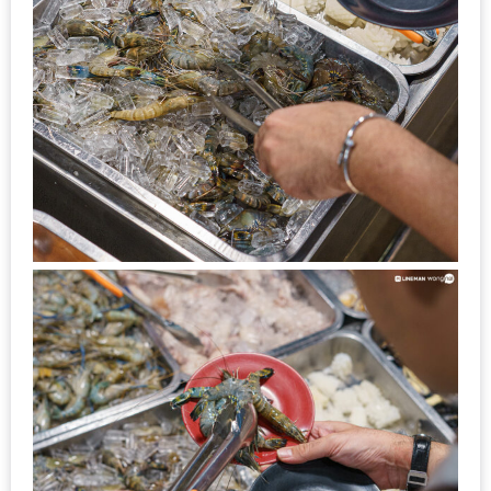
งาน
เดียว
ทั้ง
ช้อป
กิน
เที่ยว
พร้อม
โปร
โม
ชั่น
สำหรับ
คน
รัก
บ้าน
มากมาย