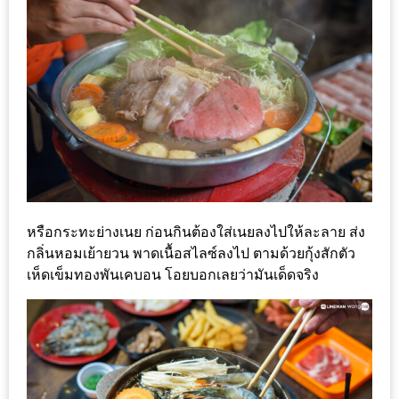
300
บาท
เกี่ยว
กับ
เว็บ
น้า
อ้วน
ชวน
หิว
หรือกระทะย่างเนย ก่อนกินต้องใส่เนยลงไปให้ละลาย ส่ง
กลิ่นหอมเย้ายวน พาดเนื้อสไลซ์ลงไป ตามด้วยกุ้งสักตัว
เจ้าของ
เห็ดเข็มทองพันเคบอน โอยบอกเลยว่ามันเด็ดจริง
ร้าน
แนะนำ
ร้าน
เพื่อน