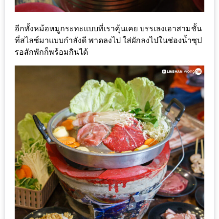
ะ
สุด
อีกทั้งหม้อหมูกระทะแบบที่เราคุ้นเคย บรรเลงเอาสามชั้น
เด็ด
ที่สไลซ์มาแบบกำลังดี พาดลงไป ใส่ผักลงไปในช่องน้ำซุป
ที่
รอสักพักก็พร้อมกินได้
AIKO
(THE
UP,
RAMA
3)
อาหาร
โดน
ใจ
ภาพ
ใส
ปิ๊