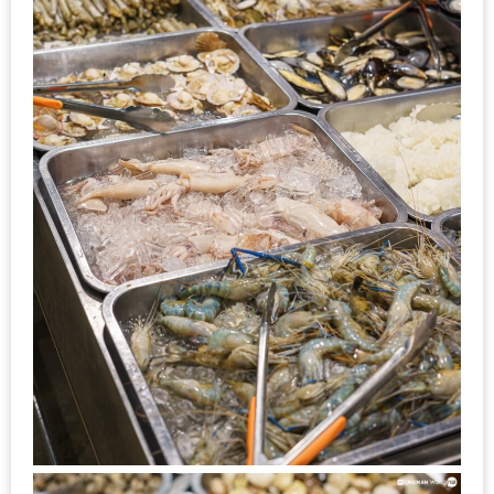
ชม
มาก
ที่สุด
ประจำ
ปี
2557
กิจกรรม
ชิง
รางวัล
กับ
สมาชิก
ENEWS
น้า
อ้วน
ชวน