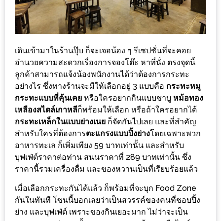
DISH
EVENT
ที่
เดินเข้ามาในร้านปุ๊บ ก็จะเจอน้อง ๆ รีเซปชั่นที่จะคอย
ต้อง
อำนวยความสะดวกเรื่องการจองโต๊ะ หาที่นั่ง ตรงจุดนี้
ห้าม
ลูกค้าสามารถแจ้งน้องพนักงานได้ว่าต้องการกระทะ
พลาด
อย่างไร ซึ่งทางร้านจะมีให้เลือกอยู่ 3 แบบคือ
กระทะหมู
สำหรับ
กระทะแบบที่คุ้นเคย
หรือใครอยากกินแบบชาบู
หม้อทอง
เหลืองสไตล์เกาหลี
ก็พร้อมให้เลือก หรือถ้าใครอยากได้
ฤดู
กระทะเหล็กในแบบย่างเนย
ก็จัดกันไปเลย และที่สำคัญ
หนาว
สำหรับใครที่ต้องการ
ตะแกรงแบบปิ้งย่าง
โดยเฉพาะพวก
นี้
อาหารทะเล ก็เพิ่มเพียง 59 บาทเท่านั้น และสำหรับ
กับ
บุฟเฟ่ต์ราคาต่อท่าน สนนราคาที่ 289 บาทเท่านั้น ซึ่ง
PING
ราคานี้รวมเครื่องดื่ม และของหวานเป็นที่เรียบร้อยแล้ว
FAI
เมื่อเลือกกระทะกันได้แล้ว ก็พร้อมที่จะบุก Food Zone
FESTIVAL
กันในทันที โซนนี้บอกเลยว่าเป็นสวรรค์ของคนที่ชอบปิ้ง
2
ย่าง และบุฟเฟ่ต์ เพราะของกินเยอะมาก ไม่ว่าจะเป็น