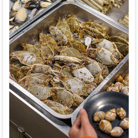
ใหญ่
ที่สุด
ใน
โลก
กับ
โรง
แรม
ฮอ
ลิ
เดย์
อินน์
เชียงใหม่
PANDA
TIME
: