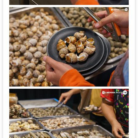
ทำไม
เรา
ไม่
ทำ
อาหาร
ทาน
เอง?
SHOP
TOP
10
รีวิว
ร้าน
อาหาร
ที่
เข้า