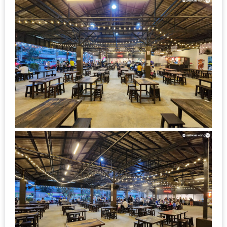
เหนือ
กับ
สลัด
หนุ่ม
บ้านนา
เมนู
เด็ด
จาก
ANNA
FARM
ที่
เอาชนะ
ใจ
กรรมการ
จาก
THE