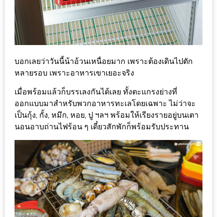
แห่ง
ชาติ
2557
ร้าน
บอกเลยว่าวันนี้น้าอ้วนเหนื่อยมาก เพราะต้องเดินไปตัก
หมู
หลายรอบ เพราะอาหารเขาเยอะจริง
กระทะ
เมื่อพร้อมแล้วก็บรรเลงกันได้เลย ทั้งตะแกรงย่างที่
ทั่ว
ออกแบบมาสำหรับพวกอาหารทะเลโดยเฉพาะ ไม่ว่าจะ
เชียงใหม่
เป็นกุ้ง, กั้ง, หมึก, หอย, ปู ฯลฯ พร้อมให้เรียงรายอยู่บนเตา
TOP30
นอนอาบถ่านไฟร้อน ๆ เดี๋ยวสักพักก็พร้อมรับประทาน
ราคา
ไม่
เกิน
200
บาท
รีวิว