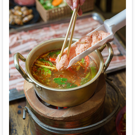
PINGFAI
FESTIVAL
3
อาหาร
ญี่ปุ่น
ระดับ
พรีเมียม
พร้อม
สุ
กี้
เนื้อ
หมู
ดำ
คู
โร
บูต