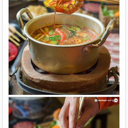
อุ่นๆ
ปิ้ง
มาร์ช
เมล
โล่
พร้อม
ชิม
และ
ช้อป
ที่
เดียว
ครบ
ที่
งาน
LEO
PRESENTS