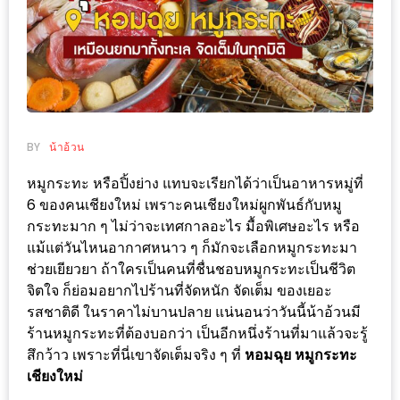
ช้อป
ชิ
ลล์
ชิม
ที่
HIMMA
BY
น้าอ้วน
MARKET
หมูกระทะ หรือปิ้งย่าง แทบจะเรียกได้ว่าเป็นอาหารหมู่ที่
FESTIVAL
6 ของคนเชียงใหม่ เพราะคนเชียงใหม่ผูกพันธ์กับหมู
กระทะมาก ๆ ไม่ว่าจะเทศกาลอะไร มื้อพิเศษอะไร หรือ
10
แม้แต่วันไหนอากาศหนาว ๆ ก็มักจะเลือกหมูกระทะมา
ร้าน
ช่วยเยียวยา ถ้าใครเป็นคนที่ชื่นชอบหมูกระทะเป็นชีวิต
พ่อ
จิตใจ ก็ย่อมอยากไปร้านที่จัดหนัก จัดเต็ม ของเยอะ
ค้า
รสชาติดี ในราคาไม่บานปลาย แน่นอนว่าวันนี้น้าอ้วนมี
แซ่บ
ร้านหมูกระทะที่ต้องบอกว่า เป็นอีกหนึ่งร้านที่มาแล้วจะรู้
สึกว้าว เพราะที่นี่เขาจัดเต็มจริง ๆ ที่
หอมฉุย หมูกระทะ
แม่ค้า
เชียงใหม่
สวย