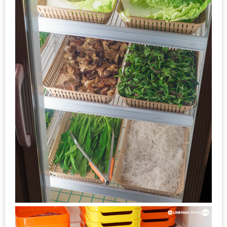
นโยบาย
ความ
เป็น
ส่วน
ตัว
ประกาศ
ผล
ผู้
โชค
ดี
กับ
น้า
อ้วน
ครั้ง
ที่