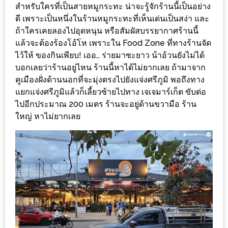
ร้าน
สำหรับใครที่เป็นสายหมูกระทะ น่าจะรู้จักร้านนี้เป็นอย่าง
รวย
ดี เพราะเป็นหนึ่งในร้านหมูกระทะที่เห็นเด่นเป็นสง่า และ
ถ้าใครเคยลองไปอุดหนุน หรือสัมผัสบรรยากาศร้านนี้
เสน่ห์
แล้วจะต้องร้องโอ้โห เพราะใน Food Zone ที่ทางร้านจัด
ของ
ไว้ให้ ของกินเพียบ! เออ… ร่ายมาซะยาว น้าอ้วนยังไม่ได้
เชียงใหม่
บอกเลยว่าร้านอยู่ไหน ร้านนี้หาได้ไม่ยากเลย ถ้ามาจาก
ที่
คูเมืองฝั่งด้านนอกที่จะมุ่งตรงไปยังแจ่งศรีภูมิ พอถึงทาง
ต้อง
แยกแจ่งศรีภูมิแล้วก็เลี้ยวซ้ายไปทาง เจเจมาร์เก็ต ขับต่อ
ไป
ไปอีกประมาณ 200 เมตร ร้านจะอยู่ด้านขวามือ ร้าน
ใหญ่ หาไม่ยากเลย
ลอง
16
ร้าน
อร่อย
ที่
ต้อง
มา