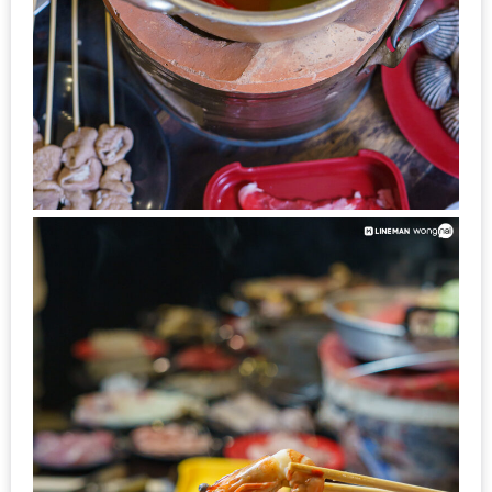
ส่วนลด
พิเศษ
ร้าน
อาหาร
ใน
เชียงใหม่
หนาว
นัก
ใช่
ไหม?
แวะ
ไป
ผิง
ไฟ