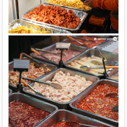
200
บาท
ชี้
เบาะแส
ความ
อร่อย
ตาม
รอย
น้า
อ้วน
ชวน
หิว
ติดต่อ