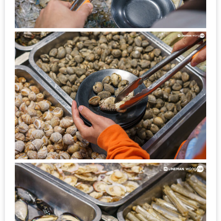
MAPS
MY
ACCOUNT
NEW
FACEBOOK
TIMELINE
POLICY
OKTOBERFEST
ครั้ง
ที่
2
เทศกาล
เบียร์
ที่