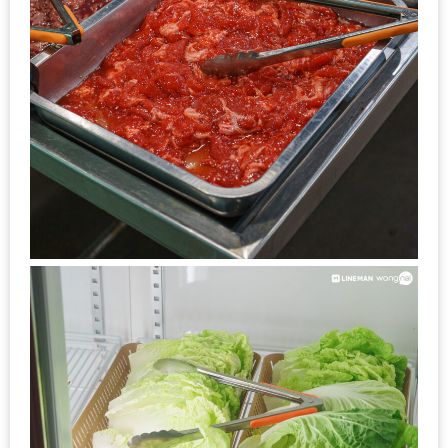
น้า
อ้วน
ติดต่อ
น้า
อ้วน
น้า
อ้วน
ชวน
คุย
นโยบาย
ความ
เป็น
ส่วน
ตัว