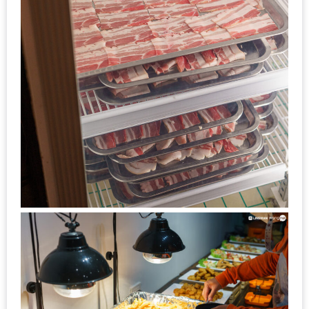
กับ
แผนที่
ร้าน
หมู
กระทะ
ทั่ว
เชียงใหม่
งบ
ไม่
บาน
ปลาย
อิ่ม
ชิ
ลล์
ไม่
เกิน