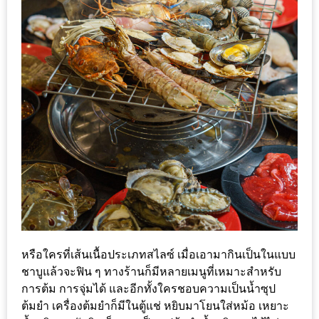
รับ
ประทาน
อาหาร
มูลค่า
1,000
บาท
ฟรี
3
รางวัล
วัน
แม่
สุด
พิเศษ
หรือใครที่เส้นเนื้อประเภทสไลซ์ เมื่อเอามากินเป็นในแบบ
ชาบูแล้วจะฟิน ๆ ทางร้านก็มีหลายเมนูที่เหมาะสำหรับ
โปร
การต้ม การจุ่มได้ และอีกทั้งใครชอบความเป็นน้ำซุป
โม
ต้มยำ เครื่องต้มยำก็มีในตู้แช่ หยิบมาโยนใส่หม้อ เหยาะ
ชั่น