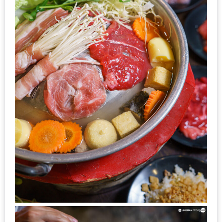
อั้น
กิน
ไม่
ยั้ง
หมู
กระทะ
&
ทะเล
เผา
เชียงใหม่
งบ
ไม่
บาน
ปลาย
ไม่
เกิน