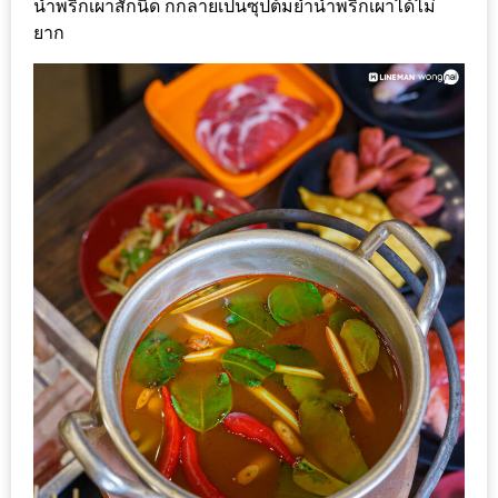
น้ำพริกเผาสักนิด ก็กลายเป็นซุปต้มยำน้ำพริกเผาได้ไม่
เด็ด
ยาก
สำหรับ
คุณ
แม่
ที่รัก
2560
สบาย
ใจ๋…
สไตล์
นิมมาน
(ดี
คอน
โด
นิม)
เชียงใหม่