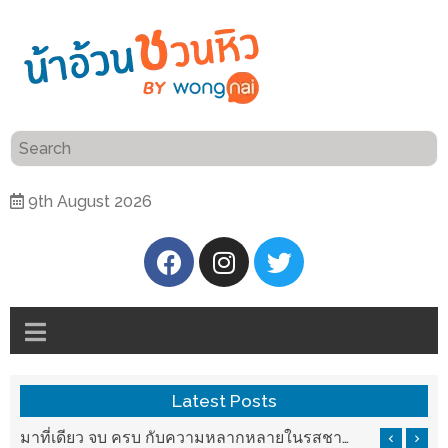
ร้าน
“เป็น
อาหาร
แสน”
แนะนำ
[PR]
9th August 2026
อิ่ม
เลือก
ร้าน
รับ
อาหาร
โชค
ที่
ที่
ต้องการ
โรงแรม
ศิริ
ติดต่อ
ปัน
Latest Posts
น้า
นาฯ
อ้วน
บ ครบ กับความหลากหลายในรสชาติที่นำมาจากทั่วเมืองจีนที่ HAN The Chinese Cuisine
แวะมาชิลยามเย็น กับจุดเช็คอินชมวิวดอยสุเทพสุดฟิน เครื่องดื่มและอาหารครบครันที่ Pool House
เชียงใหม่