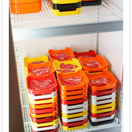
1
พา
เพื่อน
มา
ม่วน
กั๋น
บน
INSTAGRAM
รวม
โปร
โม
ชั่
นวัน
แม่