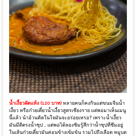
300
บาท
เกี่ยว
กับ
เว็บ
น้า
อ้วน
ชวน
หิว
เจ้าของ
ร้าน
น้ำเงี้ยวผัดแห้ง (120 บาท)
หลายคนก็คงกินแต่ขนมจีนน้ำ
แนะนำ
เงี้ยว หรือก๋วยเตี๋ยวน้ำเงี้ยวสูตรเชียงราย แต่พอมาเห็นเมนู
ร้าน
นี้แล้ว น้าอ้วนคิดในใจมันจะอร่อยเหรอ? เพราะน้ำเงี้ยว
มันมีดีตรงน้ำซุป … แต่พอได้ลองชิมรู้สึกว่าน้ำซุปที่ซึมอยู่
เพื่อน
ในเส้นก๋วยเตี๋ยวมันค่อนข้างเข้มข้น รวมไปถึงเลือด หมูบด