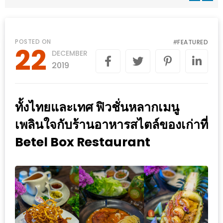
WONGNAI.COM
#มา
เดิน
นโยบาย
POSTED ON
FEATURED
#
22
เล่น
DECEMBER
ความ
กัน
2019
เป็น
มั้ย
ส่วน
ใน
ตัว
ทั้งไทยและเทศ ฟิวชั่นหลากเมนู
ฐานะ
อะไร
เพลินใจกับร้านอาหารสไตล์ของเก่าที่
ก็ได้
Betel Box Restaurant
…
งาน
เดียว
ที่
ครบ
ครั้ง