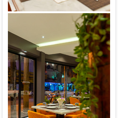
มา
พบ
สินค้า
เรื่อง
บ้าน
คุ้ม
ครบ
จบ
ที่
เดียว
HOMEPRO
FAIR
2017
เชียงใหม่
จัด
เต็ม