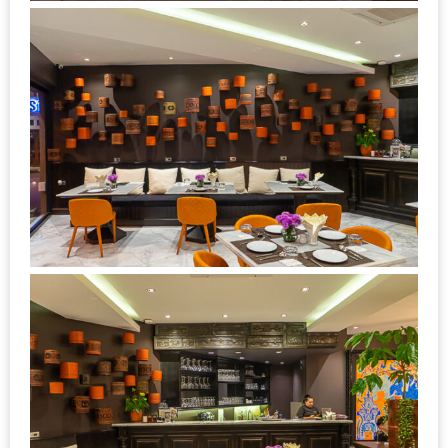
ทำไม
เรา
ไม่
ทำ
อาหาร
ทาน
เอง?
SHOP
TOP
10
รีวิว
ร้าน
อาหาร
ที่
เข้า