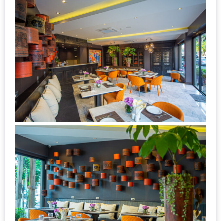
–
ช็อป
ฟิน
กิน
เพลิน
HFG
E-
NEWS
GAME
(SABAI
SEAFOOD)
HOMEPRO
FAIR
2017
เชียงใหม่