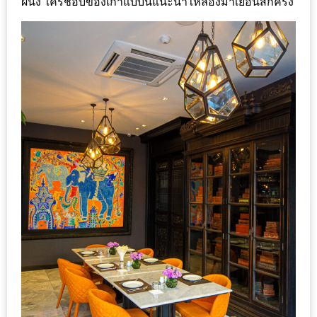
ผนัง ใครชอบของเก่าแบบนี้แนะนำให้ลองมาเยือนสักครั้ง
เหนือ
กับ
สลัด
หนุ่ม
บ้านนา
เมนู
เด็ด
จาก
ANNA
FARM
ที่
เอาชนะ
ใจ
กรรมการ
จาก
THE