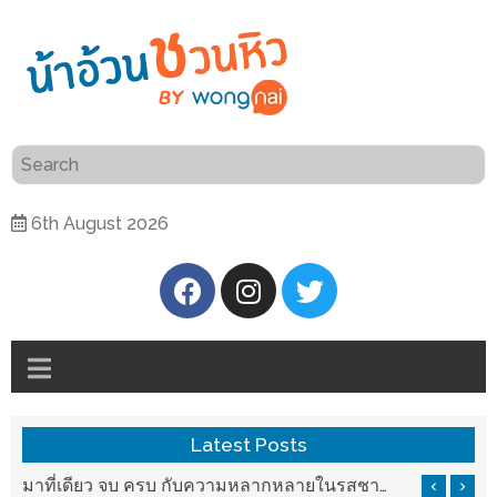
ร้าน
“เป็น
อาหาร
แสน”
แนะนำ
[PR]
6th August 2026
อิ่ม
เลือก
ร้าน
รับ
อาหาร
โชค
ที่
ที่
ต้องการ
โรงแรม
ศิริ
ติดต่อ
ปัน
Latest Posts
น้า
นาฯ
อ้วน
บ ครบ กับความหลากหลายในรสชาติที่นำมาจากทั่วเมืองจีนที่ HAN The Chinese Cuisine
แวะมาชิลยามเย็น กับจุดเช็คอินชมวิวดอยสุเทพสุดฟิน เครื่องดื่มและอาหารครบครันที่ Pool House
เชียงใหม่