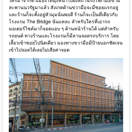
ใครมาจากตัวเมือง (ที่มุ่งหน้าไปยังสถานีรถไฟ) เมื่อข้าม
ร้าน
สะพานนวรัฐมาแล้ว สังเกตด้านขวามือจะมีซอยแรกอยู่
รวย
และร้านก็จะตั้งอยู่หัวมุมนั่นพอดี ร้านก็จะเป็นที่เดียวกับ
เสน่ห์
โรงแรม The Bridge นั่นแหละ สำหรับใครที่เอารถ
ของ
มอเตอร์ไซค์มาก็จอดแอบ ๆ ด้านหน้าร้านได้ แต่สำหรับ
เชียงใหม่
รถยนต์ ทางร้านและโรงแรมก็มีลานจอดรถบริการ โดย
เลี้ยวเข้าซอยไปนิดเดียว มองทางขวามือมีป้ายบอกชัดเจน
ที่
เข้าไปจอดได้เลยไม่เสียค่าจอด
ต้อง
ไป
ลอง
16
ร้าน
อร่อย
ที่
ต้อง
มา