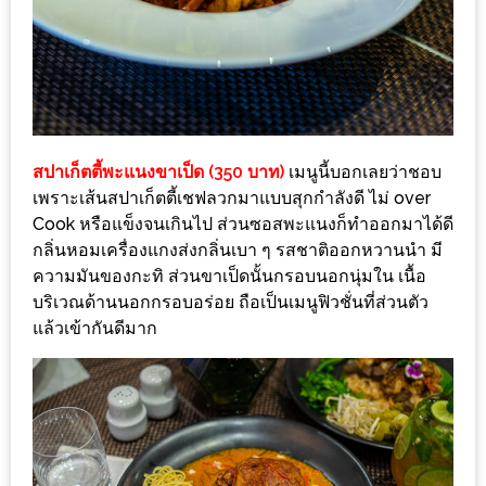
งด้วย
HUAWEI
G7
PLUS
สมา
ร์ท
สปาเก็ตตี้พะแนงขาเป็ด (350 บาท)
เมนูนี้บอกเลยว่าชอบ
โฟน
เพราะเส้นสปาเก็ตตี้เชฟลวกมาแบบสุกกำลังดี ไม่ over
Cook หรือแข็งจนเกินไป ส่วนซอสพะแนงก็ทำออกมาได้ดี
ที่
กลิ่นหอมเครื่องแกงส่งกลิ่นเบา ๆ รสชาติออกหวานนำ มี
เอาใจ
ความมันของกะทิ ส่วนขาเป็ดนั้นกรอบนอกนุ่มใน เนื้อ
ขา
บริเวณด้านนอกกรอบอร่อย ถือเป็นเมนูฟิวชั่นที่ส่วนตัว
กิน
แล้วเข้ากันดีมาก
โดย
เฉพาะ
อิ่ม
ไม่