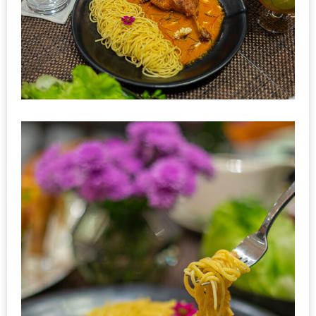
อั้น
กิน
ไม่
ยั้ง
หมู
กระทะ
&
ทะเล
เผา
เชียงใหม่
งบ
ไม่
บาน
ปลาย
ไม่
เกิน