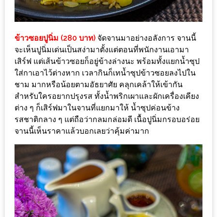
อุ่นๆ
ปิ้ง
มาร์ช
ข้าวซอยปูนิ่ม (280 บาท)
จัดจานมาอย่างอลังการ จานนี้
เมล
จะเห็นปูนิ่มเด่นเป็นสง่ามาตั้งแต่ตอนที่พนักงานเอามา
โล่
เสิร์ฟ แต่เส้นข้าวซอยก็อยู่ข้างล่างนะ พร้อมทั้งแยกน้ำซุป
พร้อม
ใส่กาเอาไว้ต่างหาก เวลากินก็เทน้ำซุปข้าวซอยลงไปใน
ชิม
ชาม มากหรือน้อยตามอัธยาศัย คลุกเคล้าให้เข้ากัน
และ
สำหรับใครอยากปรุงรส ทั้งน้ำพริกเผาและผักเครื่องเคียง
ต่าง ๆ ก็เสิร์ฟมาในจานที่แยกมาให้ น้ำซุปค่อนข้าง
ช้อป
รสชาติกลาง ๆ แต่ถือว่ากลมกล่อมดี เนื้อปูนิ่มกรอบอร่อย
ที่
จานนี้เห็นราคาแล้วบอกเลยว่าคุ้มค่ามาก
เดียว
ครบ
ที่
งาน
LEO
PRESENTS