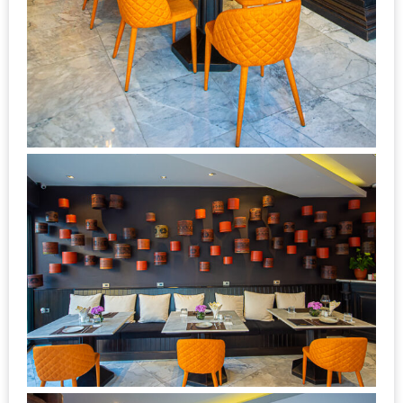
DISH
EVENT
ที่
ต้อง
ห้าม
พลาด
สำหรับ
ฤดู
หนาว
นี้
กับ
PING
FAI
FESTIVAL
2