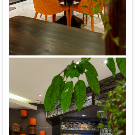
กับ
แผนที่
ร้าน
หมู
กระทะ
ทั่ว
เชียงใหม่
งบ
ไม่
บาน
ปลาย
อิ่ม
ชิ
ลล์
ไม่
เกิน