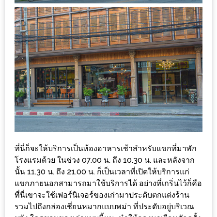
ลอง
ถนน
คน
เดิน
วัน
อาทิตย์
ท่าแพ
เชียงใหม่
CART
CHECKOUT
ที่นี่ก็จะให้บริการเป็นห้องอาหารเช้าสำหรับแขกที่มาพัก
โรงแรมด้วย ในช่วง 07.00 น. ถึง 10.30 น.​ และหลังจาก
DRAFT
นั้น 11.30 น. ถึง 21.00 น. ก็เป็นเวลาที่เปิดให้บริการแก่
–
แขกภายนอกสามารถมาใช้บริการได้ อย่างที่เกริ่นไว้ก็คือ
บาร์บีคิว
ที่นี่เขาจะใช้เฟอร์นิเจอร์ของเก่ามาประดับตกแต่งร้าน
รวมไปถึงกล่องเชี่ยนหมากแบบพม่า ที่ประดับอยู่บริเวณ
สาว