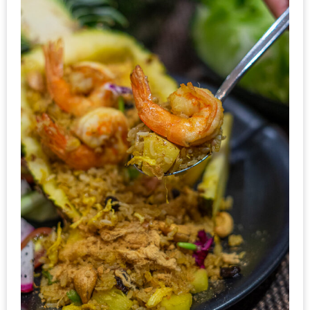
ส่วนลด
พิเศษ
ร้าน
อาหาร
ใน
เชียงใหม่
หนาว
นัก
ใช่
ไหม?
แวะ
ไป
ผิง
ไฟ