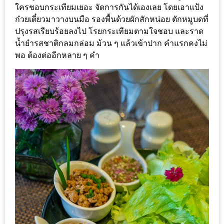
แห่ง
ใครชอบกระเทียมเยอะ จัดการกันได้เองเลย โดยเอาแป้ง
ชาติ
ก๋วยเตี๋ยวมาวางบนมือ รองพื้นด้วยผักสักหน่อย ตักหมูบดที่
ปรุงรสเรียบร้อยลงไป โรยกระเทียมตามใจชอบ และราด
2557
น้ำยำรสชาติกลมกล่อม ม้วน ๆ แล้วเข้าปาก คำแรกคงไม่
พอ ต้องต่ออีกหลาย ๆ คำ
ร้าน
หมู
กระทะ
ทั่ว
เชียงใหม่
TOP30
ราคา
ไม่
เกิน
200
บาท
รีวิว