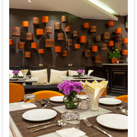
หิว
ข้าว
อะไร
เอ่ย
อร่อย
ที่สุด?
งาน
แฟร์
เรื่อง
บ้าน
ที่
ทุก
คน
ต้อง