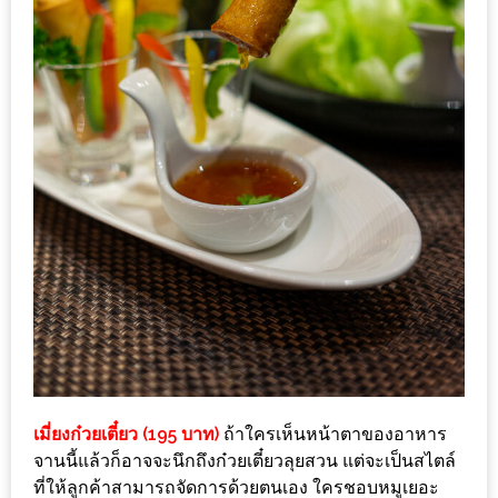
1
พา
เพื่อน
มา
ม่วน
กั๋น
บน
INSTAGRAM
รวม
โปร
โม
ชั่
เมี่ยงก๋วยเตี๋ยว (195 บาท)
ถ้าใครเห็นหน้าตาของอาหาร
นวัน
จานนี้แล้วก็อาจจะนึกถึงก๋วยเตี๋ยวลุยสวน แต่จะเป็นสไตล์
แม่
ที่ให้ลูกค้าสามารถจัดการด้วยตนเอง ใครชอบหมูเยอะ