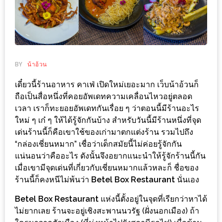
ช้อป
ชิ
ลล์
ชิม
ที่
BY
น้าอ้วน
HIMMA
เดี๋ยวนี้ร้านอาหาร คาเฟ่ เปิดใหม่เยอะมาก เว็บน้าอ้วนก็
MARKET
ถือเป็นสื่อหนึ่งที่คอยอัพเดทความเคลื่อนไหวอยู่ตลอด
FESTIVAL
เวลา เราก็ทะยอยอัพเดทกันเรื่อย ๆ ว่าตอนนี้มีร้านอะไร
ใหม่ ๆ เก๋ ๆ ให้ได้รู้จักกันบ้าง สำหรับวันนี้มีร้านหนึ่งที่จุด
10
เด่นร้านนี้ก็คือเขาใช้ของเก่ามาตกแต่งร้าน รวมไปถึง
ร้าน
“กล่องเชี่ยนหมาก” เชื่อว่าเด็กสมัยนี้ไม่ค่อยรู้จักกัน
แน่นอนว่าคืออะไร ดังนั้นจึงอยากแนะนำให้รู้จักร้านนี้กัน
พ่อ
เมื่อเขามีจุดเด่นที่เกี่ยวกับเชี่ยนหมากแล้วหละก็ ชื่อของ
ค้า
ร้านนี้ก็คงหนีไม่พ้นว่า
Betel Box Restaurant
นั่นเอง
แซ่บ
แม่ค้า
Betel Box Restaurant
แห่งนี้ตั้งอยู่ในจุดที่เรียกว่าหาได้
ไม่ยากเลย ร้านจะอยู่เชิงสะพานนวรัฐ (ฝั่งนอกเมือง) ถ้า
สวย