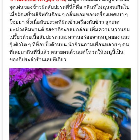
รับ
จุดเด่นของข้าวผัดสับปะรดที่นี่ก็คือ กลิ่นที่ไม่ฉุนจนเกินไป
ประทาน
เมื่อผัดเสร็จเสิร์ฟกันร้อน ๆ กลิ่นหอมของเครื่องเทศเบา ๆ
อาหาร
โชยมา ทั้งเนื้อสับปะรดที่ผัดเข้าเครื่องกับข้าว ลูกเกด
มูลค่า
มะม่วงหิมพานต์​ รสชาติจะกลมกล่อม เพิ่มความหวานอม
1,000
เปรี้ยวด้วยเนื้อสับปะรด และหวานอร่อยจากหมูหยอง และ
บาท
กุ้งตัวโต ๆ ที่ท็อปปิ้งด้านบน น้าอ้วนถามเพื่อนหลาย ๆ คน
ที่เคยมากินที่นี่แล้ว หลายคนล้วนแต่โหวตให้เมนูนี้เป็น
ฟรี
ของดีประจำร้านเลยทีเดียว
3
รางวัล
วัน
แม่
สุด
พิเศษ
โปร
โม
ชั่น