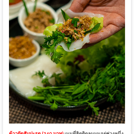
รับ
ประทาน
บุฟเฟ่ต์
ฟรี
ที่
LE
CRYSTAL
เชียงใหม่
ฟรี
2
ท่าน
ลุ้น
รับ
GIFT
VOUCHER
ข้าวผัดสับปะรด (340 บาท)
เมนูที่ฮิตติดลมบนอยู่ช่วงหนึ่ง