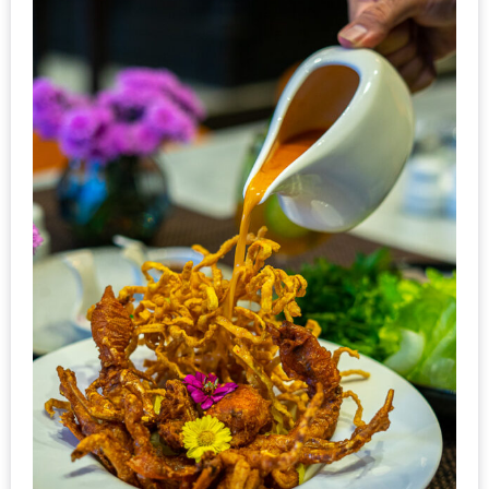
ะ
สุด
เด็ด
ที่
AIKO
(THE
UP,
RAMA
3)
อาหาร
โดน
ใจ
ภาพ
ใส
ปิ๊