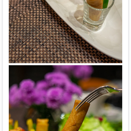
นโยบาย
ความ
เป็น
ส่วน
ตัว
ประกาศ
ผล
ผู้
โชค
ดี
กับ
น้า
อ้วน
ครั้ง
ที่