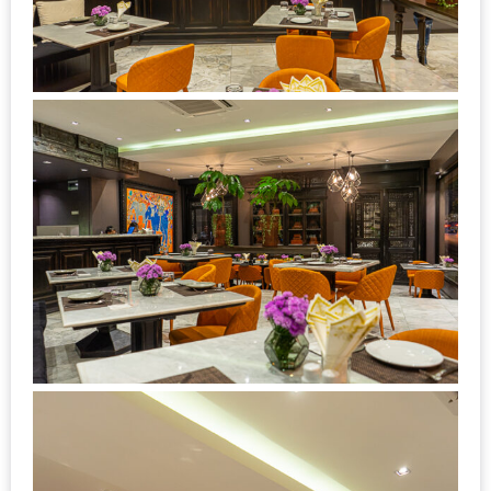
ชม
มาก
ที่สุด
ประจำ
ปี
2557
กิจกรรม
ชิง
รางวัล
กับ
สมาชิก
ENEWS
น้า
อ้วน
ชวน