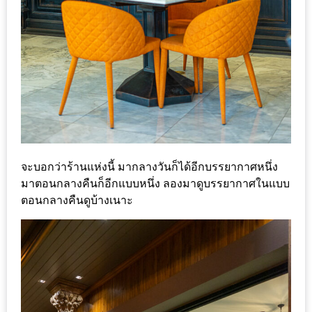
MAPS
MY
ACCOUNT
NEW
FACEBOOK
TIMELINE
POLICY
จะบอกว่าร้านแห่งนี้ มากลางวันก็ได้อีกบรรยากาศหนึ่ง
มาตอนกลางคืนก็อีกแบบหนึ่ง ลองมาดูบรรยากาศในแบบ
OKTOBERFEST
ตอนกลางคืนดูบ้างเนาะ
ครั้ง
ที่
2
เทศกาล
เบียร์
ที่