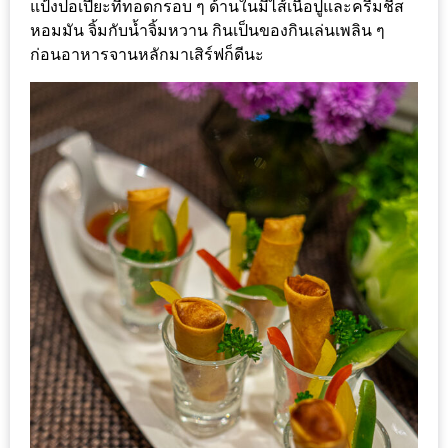
น้า
แป้งปอเปี๊ยะที่ทอดกรอบ ๆ ด้านในมีไส้เนื้อปูและครีมชีส
อ้วน
หอมมัน จิ้มกับน้ำจิ้มหวาน กินเป็นของกินเล่นเพลิน ๆ
ก่อนอาหารจานหลักมาเสิร์ฟก็ดีนะ
ติดต่อ
น้า
อ้วน
น้า
อ้วน
ชวน
คุย
นโยบาย
ความ
เป็น
ส่วน
ตัว