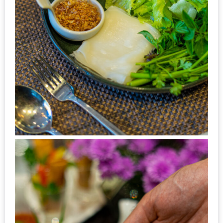
ดี
กับ
วงใน
แจก
ฟรี
LINE
GIFTCODE!
ลายแทง
ความ
อร่อย
ทั่ว
เชียงใหม่
ลุ้น
บัตร