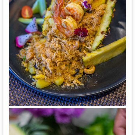
เด็ด
สำหรับ
คุณ
แม่
ที่รัก
2560
สบาย
ใจ๋…
สไตล์
นิมมาน
(ดี
คอน
โด
นิม)
เชียงใหม่