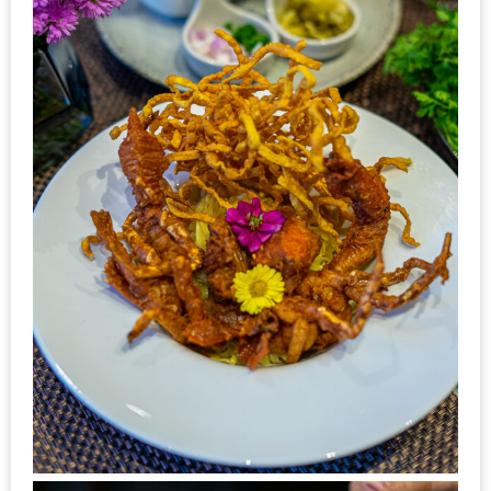
PINGFAI
FESTIVAL
3
อาหาร
ญี่ปุ่น
ระดับ
พรีเมียม
พร้อม
สุ
กี้
เนื้อ
หมู
ดำ
คู
โร
บูต