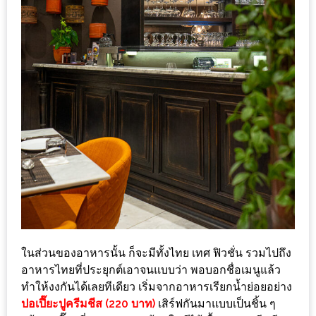
200
บาท
ชี้
เบาะแส
ความ
อร่อย
ตาม
รอย
น้า
อ้วน
ชวน
ในส่วนของอาหารนั้น ก็จะมีทั้งไทย เทศ ฟิวชั่น รวมไปถึง
หิว
อาหารไทยที่ประยุกต์เอาจนแบบว่า พอบอกชื่อเมนูแล้ว
ทำให้งงกันได้เลยทีเดียว เริ่มจากอาหารเรียกน้ำย่อยอย่าง
ติดต่อ
ปอเปี๊ยะปูครีมชีส (220 บาท)
เสิร์ฟกันมาแบบเป็นชิ้น ๆ