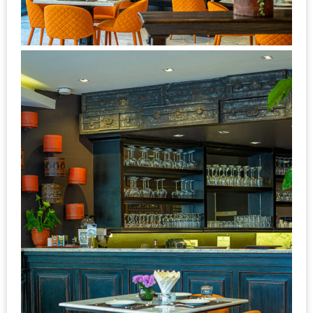
งาน
เดียว
ทั้ง
ช้อป
กิน
เที่ยว
พร้อม
โปร
โม
ชั่น
สำหรับ
คน
รัก
บ้าน
มากมาย