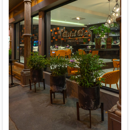
ใหญ่
ที่สุด
ใน
โลก
กับ
โรง
แรม
ฮอ
ลิ
เดย์
อินน์
เชียงใหม่
PANDA
TIME
: