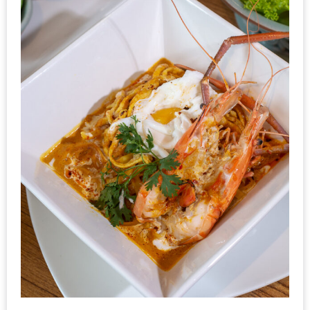
–
ช็อป
ฟิน
กิน
เพลิน
HFG
E-
NEWS
GAME
(SABAI
SEAFOOD)
HOMEPRO
FAIR
2017
เชียงใหม่