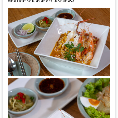
ที่ต้มในน้ำร้อน อร่อยครบเครื่องดีจริง
DISH
EVENT
ที่
ต้อง
ห้าม
พลาด
สำหรับ
ฤดู
หนาว
นี้
กับ
PING
FAI
FESTIVAL
2