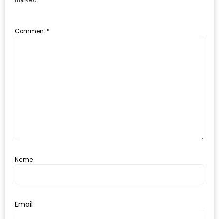
marked
*
ะ
สุด
Comment
*
เด็ด
ที่
AIKO
(THE
UP,
RAMA
3)
อาหาร
โดน
Name
ใจ
ภาพ
ใส
Email
ปิ๊