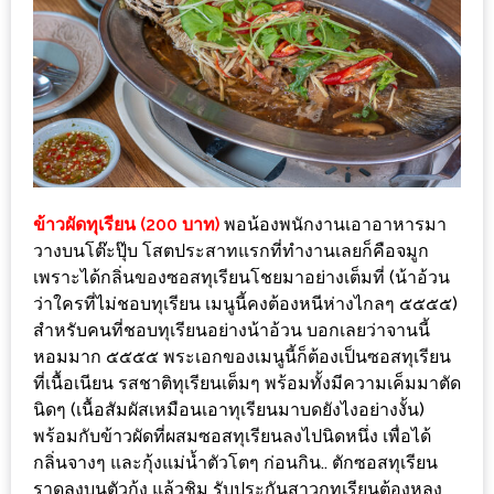
ชม
มาก
ที่สุด
ประจำ
ปี
2557
ข้าวผัดทุเรียน (200 บาท)
พอน้องพนักงานเอาอาหารมา
กิจกรรม
วางบนโต๊ะปุ๊บ โสตประสาทแรกที่ทำงานเลยก็คือจมูก
ชิง
เพราะได้กลิ่นของซอสทุเรียนโชยมาอย่างเต็มที่ (น้าอ้วน
รางวัล
ว่าใครที่ไม่ชอบทุเรียน เมนูนี้คงต้องหนีห่างไกลๆ ๕๕๕๕)
กับ
สำหรับคนที่ชอบทุเรียนอย่างน้าอ้วน บอกเลยว่าจานนี้
สมาชิก
หอมมาก ๕๕๕๕ พระเอกของเมนูนี้ก็ต้องเป็นซอสทุเรียน
ที่เนื้อเนียน รสชาติทุเรียนเต็มๆ พร้อมทั้งมีความเค็มมาตัด
ENEWS
นิดๆ (เนื้อสัมผัสเหมือนเอาทุเรียนมาบดยังไงอย่างงั้น)
น้า
พร้อมกับข้าวผัดที่ผสมซอสทุเรียนลงไปนิดหนึ่ง เพื่อได้
อ้วน
กลิ่นจางๆ และกุ้งแม่น้ำตัวโตๆ ก่อนกิน.. ตักซอสทุเรียน
ชวน
ราดลงบนตัวกุ้ง แล้วชิม รับประกันสาวกทุเรียนต้องหลง