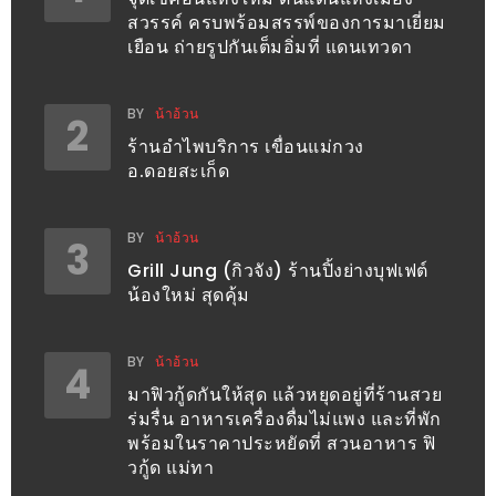
อั้น
สวรรค์ ครบพร้อมสรรพ์ของการมาเยี่ยม
กิน
เยือน ถ่ายรูปกันเต็มอิ่มที่ แดนเทวดา
ไม่
ยั้ง
BY
น้าอ้วน
2
หมู
ร้านอำไพบริการ เขื่อนแม่กวง
กระทะ
อ.ดอยสะเก็ด
&
ทะเล
BY
น้าอ้วน
3
เผา
Grill Jung (กิวจัง) ร้านปิ้งย่างบุฟเฟต์
เชียงใหม่
น้องใหม่ สุดคุ้ม
งบ
ไม่
BY
น้าอ้วน
4
บาน
มาฟิวกู้ดกันให้สุด แล้วหยุดอยู่ที่ร้านสวย
ปลาย
ร่มรื่น อาหารเครื่องดื่มไม่แพง และที่พัก
ไม่
พร้อมในราคาประหยัดที่ สวนอาหาร ฟิ
วกู้ด แม่ทา
เกิน