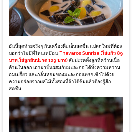
นโยบาย
ความ
เป็น
ส่วน
ตัว
อันนี้สุดท้ายจริงๆ กับเครื่องดื่มเย็นสดชื่น แปลกใหม่ที่ต้อง
บอกว่าไม่มีที่ไหนเหมือน
Thevaros Sunrise (ใส่แก้ว 89
ประกาศ
บาท,​ใส่ลูกสับปะรด 129 บาท)
สับปะรดทั้งลูกที่คว้านเนื้อ
ผล
ด้านในออก เอามาปั่นผสมกับมะละกอ ได้ทั้งความหวาน
ผู้
อมเปรี้ยว และกลิ่นหอมของมะละกอแทรกเข้าไปด้วย
โชค
ความอร่อยจากผลไม้ทั้งสองที่ถ้าได้ชิมแล้วต้องรู้สึก
ดี
สดชื่น
กับ
น้า
อ้วน
ครั้ง
ที่