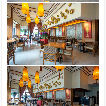
ลอง
ถนน
คน
เดิน
วัน
อาทิตย์
ท่าแพ
เชียงใหม่
CART
CHECKOUT
DRAFT
–
บาร์บีคิว
สาว