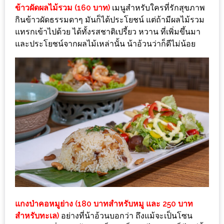
งาน
ข้าวผัดผลไม้รวม (160 บาท)
เมนูสำหรับใครที่รักสุขภาพ
กินข้าวผัดธรรมดาๆ มันก็ได้ประโยชน์ แต่ถ้ามีผลไม้รวม
เดียว
แทรกเข้าไปด้วย ได้ทั้งรสชาติเปรี้ยว หวาน ที่เพิ่มขึ้นมา
ทั้ง
และประโยชน์จากผลไม้เหล่านั้น น้าอ้วนว่าก็ดีไม่น้อย
ช้อป
กิน
เที่ยว
พร้อม
โปร
โม
ชั่น
สำหรับ
คน
รัก
บ้าน
มากมาย
แกงป่าคอหมูย่าง (180 บาทสำหรับหมู และ 250 บาท
สำหรับทะเล)
อย่างที่น้าอ้วนบอกว่า ถึงแม้จะเป็นโซน