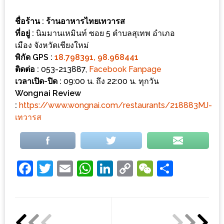
ส่วนลด
ชื่อร้าน
: ร้านอาหารไทยเทวารส
พิเศษ
ที่อยู่ :
นิมมานเหมินท์ ซอย 5 ตำบลสุเทพ อำเภอ
ร้าน
เมือง จังหวัดเชียงใหม่
พิกัด
GPS :
18.798391, 98.968441
อาหาร
ติดต่อ
:
053-213887,
Facebook Fanpage
ใน
เวลาเปิด-ปิด :
09:00 น. ถึง 22:00 น. ทุกวัน
เชียงใหม่
Wongnai Review
:
https://www.wongnai.com/restaurants/218883MJ-
หนาว
เทวารส
นัก
ใช่
ไหม?
Facebook
Twitter
Email
WhatsApp
LinkedIn
Copy
WeChat
Share
แวะ
Link
ไป
ผิง
ไฟ