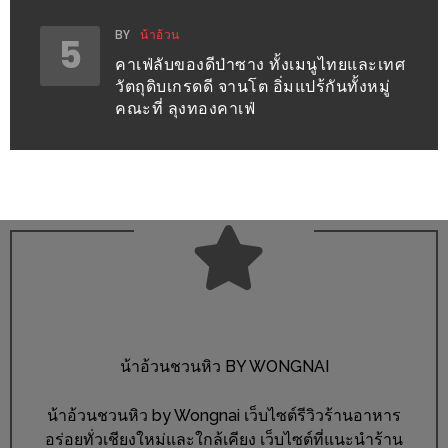
300
บาท
BY
น้าอ้วน
5
คาเฟ่ลับของดีป่าซาง ทั้งเมนูไทยและเทศ
เกี่ยว
วัตถุดิบเกรดดี จานโต อิ่มแปร้กันทั้งหมู่
คณะที่ ลุงทองคาเฟ่
กับ
เว็บ
น้า
อ้วน
ชวน
หิว
เจ้าของ
ร้าน
แนะนำ
น้าอ้วนชวนหิว BY WONGNAI
ร้าน
น้าอ้วนชวนหิว by Wongnai เว็บไซต์รีวิวร้านอาหาร
เพื่อน
อร่อยทั่วเชียงใหม่และใกล้เคียง เว็บไซต์ที่แนะนำร้าน