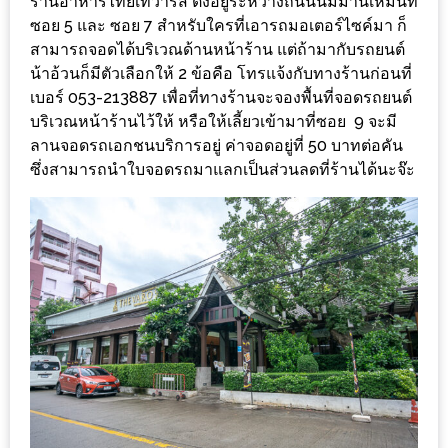
ร้านอาหารไทยเทวารส ตั้งอยู่ระหว่างถนนนิมมานเหมินท์
ร้าน
ซอย 5 และ ซอย 7 ​สำหรับใครที่เอารถมอเตอร์ไซค์มา ก็
รวย
สามารถจอดได้บริเวณด้านหน้าร้าน แต่ถ้ามากับรถยนต์
เสน่ห์
น้าอ้วนก็มีตัวเลือกให้ 2 ข้อคือ โทรแจ้งกับทางร้านก่อนที่
ของ
เบอร์​ 053-213887 เพื่อที่ทางร้านจะจองพื้นที่จอดรถยนต์
เชียงใหม่
บริเวณหน้าร้านไว้ให้ หรือให้เลี้ยวเข้ามาที่ซอย 9 จะมี
ลานจอดรถเอกชนบริการอยู่ ค่าจอดอยู่ที่ 50 บาทต่อคัน
ที่
ซึ่งสามารถนำใบจอดรถมาแลกเป็นส่วนลดที่ร้านได้นะจ๊ะ
ต้อง
ไป
ลอง
16
ร้าน
อร่อย
ที่
ต้อง
มา