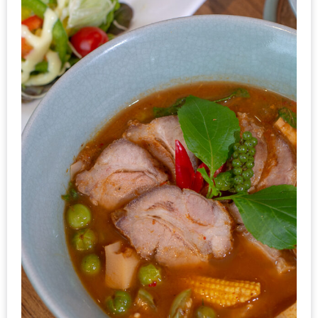
ใหญ่
ที่สุด
ใน
โลก
กับ
โรง
แรม
ฮอ
ลิ
เดย์
อินน์
เชียงใหม่
PANDA
TIME
: