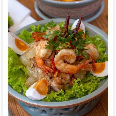
กับ
แผนที่
ร้าน
หมู
กระทะ
ทั่ว
เชียงใหม่
งบ
ไม่
บาน
ปลาย
อิ่ม
ชิ
ลล์
ไม่
เกิน