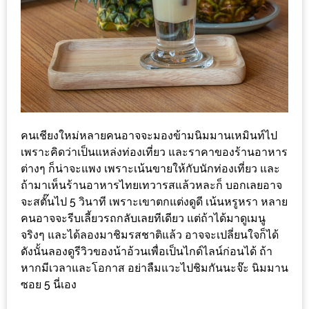
เด็ด
สำหรับ
คุณ
แม่
ที่รัก
2560
คนเชียงใหม่หลายคนอาจจะมองข้ามนิมมานเหมินท์ไป
สบาย
เพราะคิดว่าเป็นแหล่งท่องเที่ยว และราคาของร้านอาหาร
ใจ๋…
ต่างๆ ก็น่าจะแพง เพราะเน้นขายให้กับนักท่องเที่ยว และ
สไตล์
ถ้ามาเห็นร้านอาหารไทยเทวารสแล้วหละก็ บอกเลยอาจ
จะสตั๊นไป 5 วินาที เพราะเขาตกแต่งดูดี เน้นหรูหรา หลาย
นิมมาน
คนอาจจะรีบเลี้ยวรถกลับเลยทีเดียว แต่ถ้าได้มาดูเมนู
(ดี
จริงๆ และได้ลองมาชิมรสชาติแล้ว อาจจะเปลี่ยนใจก็ได้
คอน
ดังนั้นลองดูรีวิวของน้าอ้วนเพื่อเป็นไกด์ไลน์ก่อนได้ ถ้า
โด
หากมีเวลาและโอกาส อย่าลืมแวะไปชิมกันนะจ๊ะ นิมมาน
นิม)
ซอย 5 นี่เอง
เชียงใหม่