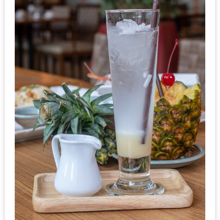
รับ
ประทาน
บุฟเฟ่ต์
ฟรี
ที่
LE
CRYSTAL
เชียงใหม่
ฟรี
2
ท่าน
ลุ้น
รับ
GIFT
VOUCHER