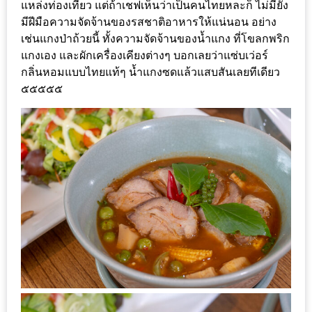
MAPS
แหล่งท่องเที่ยว แต่ถ้าเชฟเห็นว่าเป็นคนไทยหละก็ ไม่มียั้ง
มีฝีมือความจัดจ้านของรสชาติอาหารให้แน่นอน อย่าง
เช่นแกงป่าถ้วยนี้ ทั้งความจัดจ้านของน้ำแกง ที่โขลกพริก
MY
แกงเอง และผักเครื่องเคียงต่างๆ บอกเลยว่าแซ่บเว่อร์
ACCOUNT
กลิ่นหอมแบบไทยแท้ๆ น้ำแกงซดแล้วแสบสันเลยทีเดียว
๕๕๕๕๕
NEW
FACEBOOK
TIMELINE
POLICY
OKTOBERFEST
ครั้ง
ที่
2
เทศกาล
เบียร์
ที่