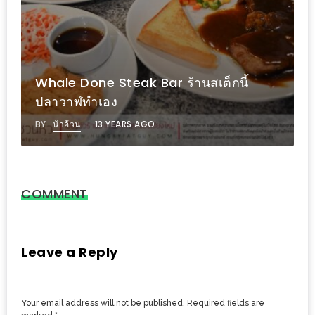
PINGFAI
FESTIVAL
3
อาหาร
Whale Done Steak Bar ร้านสเต็กนี้
ญี่ปุ่น
ปลาวาฬทำเอง
ระดับ
BY
น้าอ้วน
13 YEARS AGO
พรีเมียม
พร้อม
สุ
กี้
COMMENT
เนื้อ
หมู
Leave a Reply
ดำ
คู
โร
Your email address will not be published.
Required fields are
บูต