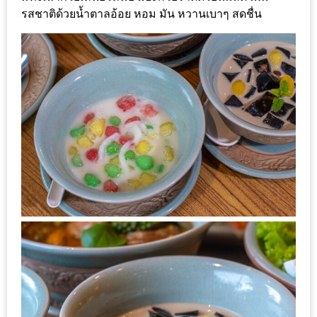
น้า
รสชาติด้วยน้ำตาลอ้อย หอม มัน หวานเบาๆ สดชื่น
อ้วน
ติดต่อ
น้า
อ้วน
น้า
อ้วน
ชวน
คุย
นโยบาย
ความ
เป็น
ส่วน
ตัว