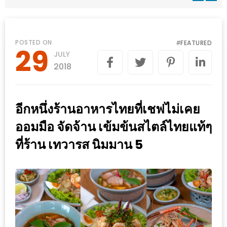
WONGNAI.COM
#มา
เดิน
นโยบาย
POSTED ON
FEATURED
#
29
เล่น
JULY
ความ
กัน
2018
เป็น
มั้ย
ส่วน
ใน
ตัว
อีกหนึ่งร้านอาหารไทยที่เชฟไม่เคย
ฐานะ
อะไร
ออมมือ จัดจ้าน เข้มข้นสไตล์ไทยแท้ๆ
ก็ได้
ที่ร้าน เทวารส นิมมาน 5
…
งาน
เดียว
ที่
ครบ
ครั้ง