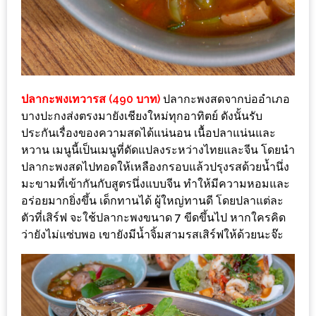
ทำไม
เรา
ไม่
ทำ
อาหาร
ปลากะพงเทวารส (490 บาท)
ปลากะพงสดจากบ่ออำเภอ
ทาน
บางปะกงส่งตรงมายังเชียงใหม่ทุกอาทิตย์ ดังนั้นรับ
เอง?
ประกันเรื่องของความสดได้แน่นอน เนื้อปลาแน่นและ
หวาน เมนูนี้เป็นเมนูที่ดัดแปลงระหว่างไทยและจีน โดยนำ
SHOP
ปลากะพงสดไปทอดให้เหลืองกรอบแล้วปรุงรสด้วยน้ำนึ่ง
มะขามที่เข้ากันกับสูตรนึ่งแบบจีน ทำให้มีความหอมและ
TOP
อร่อยมากยิ่งขึ้น เด็กทานได้ ผู้ใหญ่ทานดี โดยปลาแต่ละ
10
ตัวที่เสิร์ฟ จะใช้ปลากะพงขนาด 7 ขีดขึ้นไป หากใครคิด
รีวิว
ว่ายังไม่แซ่บพอ เขายังมีน้ำจิ้มสามรสเสิร์ฟให้ด้วยนะจ๊ะ
ร้าน
อาหาร
ที่
เข้า