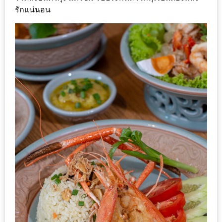
หิว
รักแน่นอน
ข้าว
อะไร
เอ่ย
อร่อย
ที่สุด?
งาน
แฟร์
เรื่อง
บ้าน
ที่
ทุก
คน
ต้อง