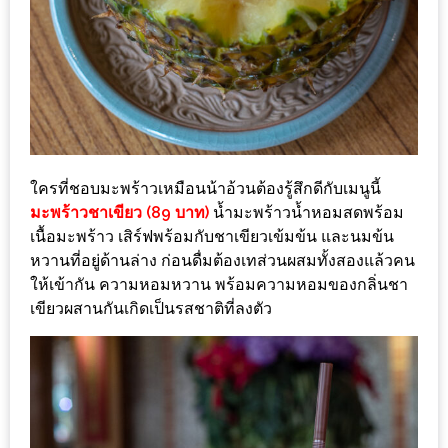
ดี
กับ
วงใน
แจก
ฟรี
LINE
GIFTCODE!
ใครที่ชอบมะพร้าวเหมือนน้าอ้วนต้องรู้สึกดีกับเมนูนี้
มะพร้าวชาเขียว (89 บาท)
น้ำมะพร้าวน้ำหอมสดพร้อม
เนื้อมะพร้าว เสิร์ฟพร้อมกับชาเขียวเข้มข้น และนมข้น
ลายแทง
หวานที่อยู่ด้านล่าง ก่อนดื่มต้องเทส่วนผสมทั้งสองแล้วคน
ความ
ให้เข้ากัน ความหอมหวาน พร้อมความหอมของกลิ่นชา
อร่อย
เขียวผสานกันเกิดเป็นรสชาติที่ลงตัว
ทั่ว
เชียงใหม่
ลุ้น
บัตร