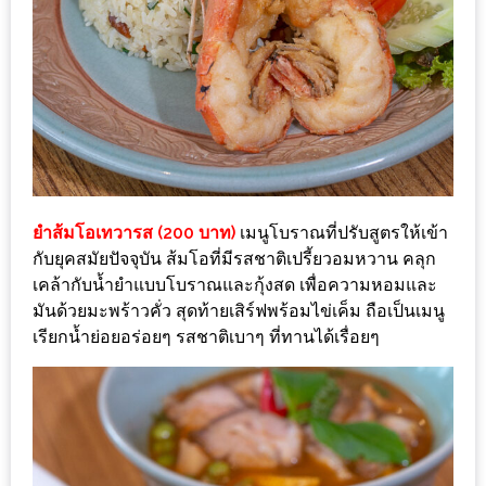
มา
พบ
สินค้า
เรื่อง
บ้าน
คุ้ม
ครบ
จบ
ยำส้มโอเทวารส (200 บาท)
เมนูโบราณที่ปรับสูตรให้เข้า
ที่
กับยุคสมัยปัจจุบัน ส้มโอที่มีรสชาติเปรี้ยวอมหวาน คลุก
เดียว
เคล้ากับน้ำยำแบบโบราณและกุ้งสด เพื่อความหอมและ
HOMEPRO
มันด้วยมะพร้าวคั่ว สุดท้ายเสิร์ฟพร้อมไข่เค็ม ถือเป็นเมนู
FAIR
เรียกน้ำย่อยอร่อยๆ รสชาติเบาๆ ที่ทานได้เรื่อยๆ
2017
เชียงใหม่
จัด
เต็ม