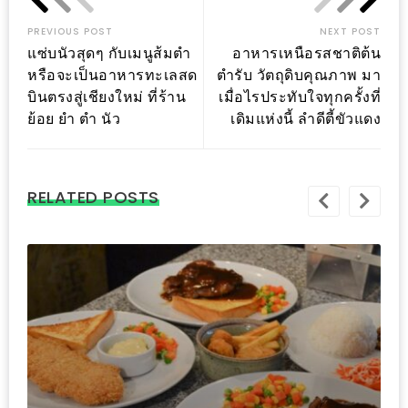
อุ่นๆ
ปิ้ง
PREVIOUS POST
NEXT POST
มาร์ช
แซ่บนัวสุดๆ กับเมนูส้มตำ
อาหารเหนือรสชาติต้น
หรือจะเป็นอาหารทะเลสด
ตำรับ วัตถุดิบคุณภาพ มา
เมล
บินตรงสู่เชียงใหม่ ที่ร้าน
เมื่อไรประทับใจทุกครั้งที่
โล่
ย้อย ยำ ตำ นัว
เดิมแห่งนี้ ลำดีตี้ขัวแดง
พร้อม
ชิม
และ
RELATED POSTS
ช้อป
ที่
เดียว
ครบ
ที่
งาน
LEO
PRESENTS