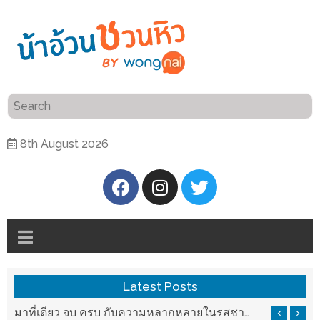
ร้าน
“เป็น
อาหาร
แสน”
แนะนำ
[PR]
8th August 2026
อิ่ม
เลือก
ร้าน
รับ
อาหาร
โชค
ที่
ที่
ต้องการ
โรงแรม
ศิริ
ติดต่อ
ปัน
Latest Posts
น้า
นาฯ
อ้วน
รสชาติที่ Chez Nous สันกำแพง
มาที่เดียว จบ ครบ กับความหลากหลายในรสชาติที่นำมาจากทั่วเมืองจีนที่ HAN The Chinese Cuisine
เชียงใหม่