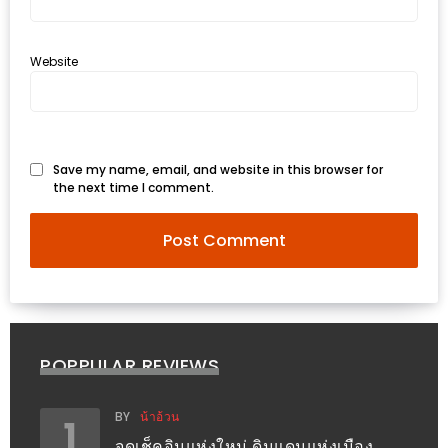
งด้วย
HUAWEI
Website
G7
PLUS
สมา
ร์ท
Save my name, email, and website in this browser for
โฟน
the next time I comment.
ที่
เอาใจ
ขา
กิน
โดย
เฉพาะ
POPPULAR REVIEWS
อิ่ม
BY
น้าอ้วน
1
ไม่
จุดเช็คอินแห่งใหม่ ดินแดนแห่งเมือง