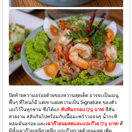
200
บาท
ชี้
เบาะแส
ความ
อร่อย
ตาม
รอย
น้า
อ้วน
ปิดท้ายความอร่อยด้วยของหวานสุดเด็ด อาจจะเป็นเมนู
ชวน
พื้นๆ ที่ไหนก็มี แต่เขาแฝงความเป็น Signature ของตัว
หิว
เองไว้ในทุกชาม ซึ่งได้แก่
ทับทิมกรอบ (79 บาท)
สีสัน
สวยงาม สลับกันไปพร้อมกับเนื้อมะพร้าวอ่อนๆ น้ำกะทิ
หอมมันอร่อย และ
เฉาก๊วยนมสดและแปะก๊วย (79 บาท)
ที่
ติดต่อ
มีทั้งเฉาก๊วยเหนียวหนึบ แปะก๊วยราดด้วยนมสด เพิ่ม