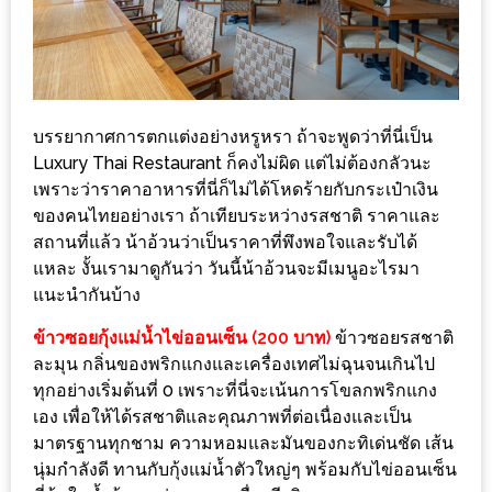
เหนือ
กับ
สลัด
หนุ่ม
บ้านนา
บรรยากาศการตกแต่งอย่างหรูหรา ถ้าจะพูดว่าที่นี่เป็น
เมนู
Luxury Thai Restaurant ก็คงไม่ผิด แต่ไม่ต้องกลัวนะ
เพราะว่าราคาอาหารที่นี่ก็ไม่ได้โหดร้ายกับกระเป๋าเงิน
เด็ด
ของคนไทยอย่างเรา ถ้าเทียบระหว่างรสชาติ ราคาและ
จาก
สถานที่แล้ว น้าอ้วนว่าเป็นราคาที่พึงพอใจและรับได้
ANNA
แหละ งั้นเรามาดูกันว่า วันนี้น้าอ้วนจะมีเมนูอะไรมา
FARM
แนะนำกันบ้าง
ที่
ข้าวซอยกุ้งแม่น้ำไข่ออนเซ็น (200 บาท)
ข้าวซอยรสชาติ
เอาชนะ
ละมุน กลิ่นของพริกแกงและเครื่องเทศไม่ฉุนจนเกินไป
ใจ
ทุกอย่างเริ่มต้นที่ 0 เพราะที่นี่จะเน้นการโขลกพริกแกง
กรรมการ
เอง เพื่อให้ได้รสชาติและคุณภาพที่ต่อเนื่องและเป็น
จาก
มาตรฐานทุกชาม ความหอมและมันของกะทิเด่นชัด เส้น
THE
นุ่มกำลังดี ทานกับกุ้งแม่น้ำตัวใหญ่ๆ พร้อมกับไข่ออนเซ็น