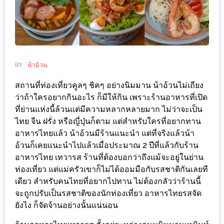
ช้อป
ชิ
ลล์
ชิม
ที่
BY
น้าอ้วน
HIMMA
สถานที่ท่องเที่ยวคูลๆ ชิคๆ อย่างนิมมาน น้าอ้วนไม่เถียง
MARKET
ว่าถ้าใครอยากกินอะไร ก็มีให้กิน เพราะร้านอาหารที่เปิด
FESTIVAL
ที่ย่านแห่งนี้ล้วนแต่มีความหลากหลายมาก ไม่ว่าจะเป็น
ไทย จีน ฝรั่ง หรือญี่ปุ่นก็ตาม แต่สำหรับใครที่อยากทาน
10
อาหารไทยแล้ว น้าอ้วนมีร้านแนะนำ แต่ที่จริงแล้วน้า
ร้าน
อ้วนก็เคยแนะนำไปแล้วเมื่อประมาณ​ 2 ปีที่แล้วกับร้าน
อาหารไทย เทวารส ร้านที่ต้องบอกว่าถึงแม้จะอยู่ในย่าน
พ่อ
ท่องเที่ยว แต่แม่ครัวเขาก็ไม่ได้ออมมือกับรสชาติกันเลยที
ค้า
เดียว สำหรับคนไทยที่อยากไปทาน ไม่ต้องกลัวว่าร้านนี้
แซ่บ
จะถูกปรับเป็นรสชาติของนักท่องเที่ยว อาหารไทยรสจัด
แม่ค้า
ยังไง ก็จัดจ้านอย่างนั้นแน่นอน
สวย