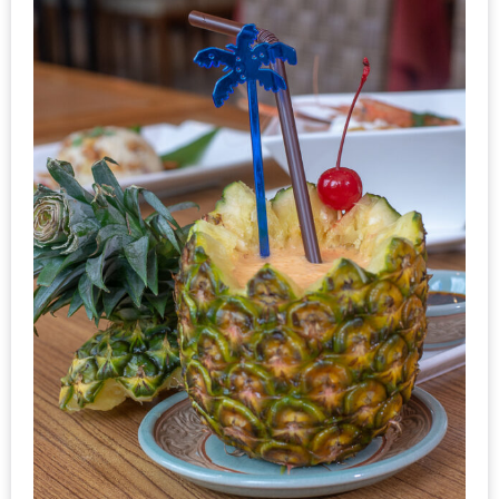
1
พา
เพื่อน
มา
ม่วน
กั๋น
บน
INSTAGRAM
รวม
โปร
โม
ชั่
นวัน
แม่