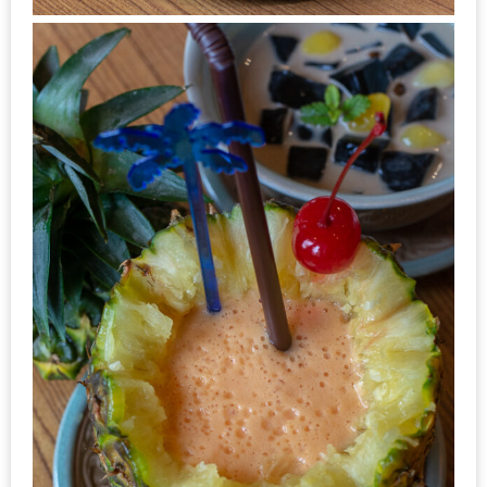
แห่ง
ชาติ
2557
ร้าน
หมู
กระทะ
ทั่ว
เชียงใหม่
TOP30
ราคา
ไม่
เกิน
200
บาท
รีวิว