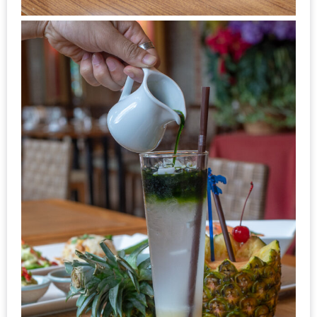
รับ
ประทาน
อาหาร
มูลค่า
1,000
บาท
ฟรี
3
รางวัล
วัน
แม่
สุด
พิเศษ
โปร
โม
ชั่น