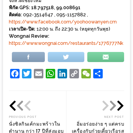
จังหวัดเชียงใหม่
300
พิกัด GPS: 18.797518, 99.008691
บาท
ติดต่อ:
092-3514647 , 095-1157882 ,
https://www.facebook.com/yoohoowanyen.cm
เกี่ยว
เวลาเปิด-ปิด:
12:00 น. ถึง 22:30 น. (หยุดทุกวันพุธ)
กับ
Wongnai Review:
เว็บ
https://www.wongnai.com/restaurants/1776777Nk
น้า
อ้วน
ชวน
Facebook
Twitter
Email
WhatsApp
LinkedIn
Copy
WeChat
Share
หิว
Link
เจ้าของ
ร้าน
แนะนำ
ร้าน
PREVIOUS POST
NEXT POST
นั่งชิลกินเค้กมะพร้าวใน
อิ่มอร่อยง่าย ๆ แต่ครบ
เพื่อน
ตำนาน กว่า 17 ปีที่ส่งมอบ
เครื่องกับก๋วยเตี๋ยวเรือรส