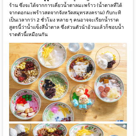
MAPS
ร้าน ซึ่งจะได้จากการเคี่ยวน้ำตาลมะพร้าว (น้ำตาลที่ได้
จากดอกมะพร้าวสดจากจังหวัดสมุทรสงคราม) กับกะทิ
MY
เป็นเวลากว่า 2 ชั่วโมง หลาย ๆ คนอาจจะเรียกน้ำราด
ACCOUNT
สูตรนี้ว่าน้ำแข็งสีน้ำตาล ซึ่งส่วนตัวน้าอ้วนแล้วก็ชอบน้ำ
ราดตัวนี้เหมือนกัน
NEW
FACEBOOK
TIMELINE
POLICY
OKTOBERFEST
ครั้ง
ที่
2
เทศกาล
เบียร์
ที่