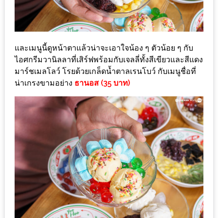
งด้วย
HUAWEI
G7
PLUS
และเมนูนี้ดูหน้าตาแล้วน่าจะเอาใจน้อง ๆ ตัวน้อย ๆ กับ
ไอศกรีมวานิลลาที่เสิร์ฟพร้อมกับเจลลี่ทั้งสีเขียวและสีแดง
สมา
มาร์ชเมลโลว์ โรยด้วยเกล็ดน้ำตาลเรนโบว์ กับเมนูชื่อที่
ร์ท
น่าเกรงขามอย่าง
ธานอส (35 บาท)
โฟน
ที่
เอาใจ
ขา
กิน
โดย
เฉพาะ
อิ่ม
ไม่