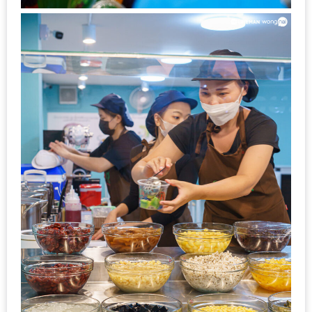
–
ช็อป
ฟิน
กิน
เพลิน
HFG
E-
NEWS
GAME
(SABAI
SEAFOOD)
HOMEPRO
FAIR
2017
เชียงใหม่