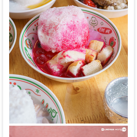
รับ
ประทาน
บุฟเฟ่ต์
ฟรี
ที่
LE
CRYSTAL
เชียงใหม่
ฟรี
2
ท่าน
ลุ้น
รับ
GIFT
VOUCHER