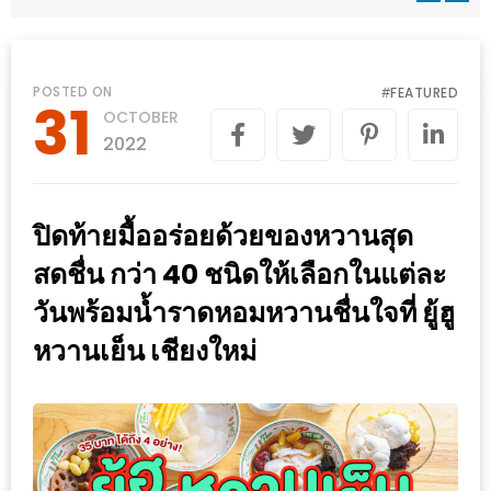
WONGNAI.COM
#มา
เดิน
นโยบาย
POSTED ON
FEATURED
#
31
เล่น
OCTOBER
ความ
กัน
2022
เป็น
มั้ย
ส่วน
ใน
ตัว
ปิดท้ายมื้ออร่อยด้วยของหวานสุด
ฐานะ
อะไร
สดชื่น กว่า 40 ชนิดให้เลือกในแต่ละ
ก็ได้
วันพร้อมน้ำราดหอมหวานชื่นใจที่ ยู้ฮู
…
หวานเย็น เชียงใหม่
งาน
เดียว
ที่
ครบ
ครั้ง