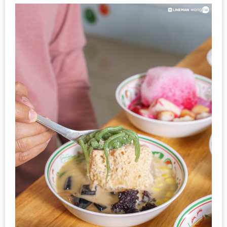
มา
พบ
สินค้า
เรื่อง
บ้าน
คุ้ม
ครบ
จบ
ที่
เดียว
HOMEPRO
FAIR
2017
เชียงใหม่
จัด
เต็ม