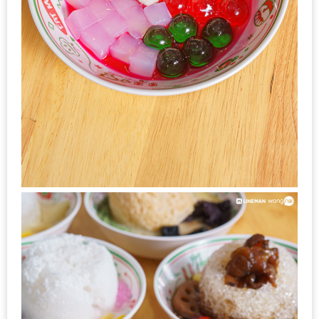
ดี
กับ
วงใน
แจก
ฟรี
LINE
GIFTCODE!
ลายแทง
ความ
อร่อย
ทั่ว
เชียงใหม่
ลุ้น
บัตร