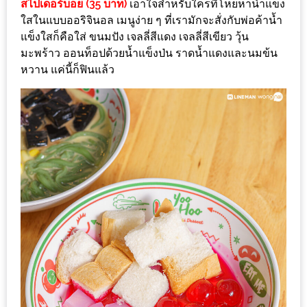
สไปเดอร์บอย (35 บาท)
เอาใจสำหรับใครที่โหยหาน้ำแข็ง
แห่ง
ใสในแบบออริจินอล เมนูง่าย ๆ ที่เรามักจะสั่งกับพ่อค้าน้ำ
ชาติ
แข็งใสก็คือใส่ ขนมปัง เจลลี่สีแดง เจลลี่สีเขียว วุ้น
2557
มะพร้าว ออนท็อปด้วยน้ำแข็งป่น ราดน้ำแดงและนมข้น
หวาน แค่นี้ก็ฟินแล้ว
ร้าน
หมู
กระทะ
ทั่ว
เชียงใหม่
TOP30
ราคา
ไม่
เกิน
200
บาท
รีวิว