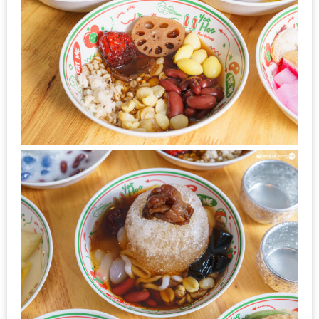
200
บาท
ชี้
เบาะแส
ความ
อร่อย
ตาม
รอย
น้า
อ้วน
ชวน
หิว
ติดต่อ