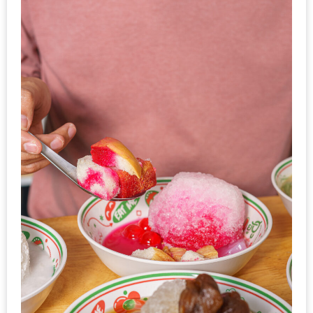
รับ
ประทาน
อาหาร
มูลค่า
1,000
บาท
ฟรี
3
รางวัล
วัน
แม่
สุด
พิเศษ
โปร
โม
ชั่น