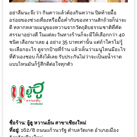
อั้น
กิน
อย่าลืมนะจ๊ะว่า กินคาวแล้วต้องกินหวาน ปิดท้ายมื้อ
ไม่
อร่อยของช่วงเที่ยงหรือมื้อค่ำกับของหวานสักถ้วยก็น่าจะ
ดี หลากหลายเมนูของหวานจากวัตถุดิบธรรมชาติที่คัด
ยั้ง
สรรมาอย่างดี ในแต่ละวันทางร้านก็จะมีให้เลือกกว่า 40
หมู
ชนิด เลือกมาเลย 4 อย่าง 35 บาทเท่านั้น แต่ถ้าใครไม่รู้
กระทะ
จะเลือกอะไร ดูจากป้ายที่ร้าน แล้วเห็นว่าเมนูไหนมีอะไร
&
ที่ตัวเองชอบ ก็สั่งได้เลย รับประกันไม่ว่าจะเป็นยน้ำราด
ทะเล
แบบไหนมันก็รู้สึกดีต่อใจทุกตัว
เผา
เชียงใหม่
งบ
ไม่
บาน
ปลาย
ไม่
ชื่อร้าน: ยู้ฮู หวานเย็น สาขาเชียงใหม่
ที่อยู่:
162/8 ถนนแก้วนวรัฐ ตำบลวัดเกต อำเภอเมือง
เกิน