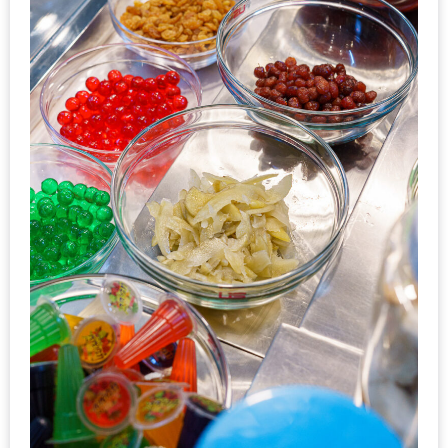
DISH
EVENT
ที่
ต้อง
ห้าม
พลาด
สำหรับ
ฤดู
หนาว
นี้
กับ
PING
FAI
FESTIVAL
2