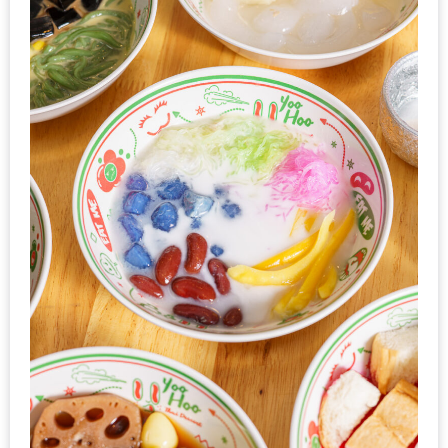
PINGFAI
FESTIVAL
3
อาหาร
ญี่ปุ่น
ระดับ
พรีเมียม
พร้อม
สุ
กี้
เนื้อ
หมู
ดำ
คู
โร
บูต