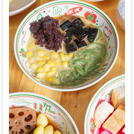
หิว
ข้าว
อะไร
เอ่ย
อร่อย
ที่สุด?
งาน
แฟร์
เรื่อง
บ้าน
ที่
ทุก
คน
ต้อง