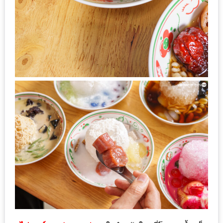
1
พา
เพื่อน
มา
ม่วน
กั๋น
บน
INSTAGRAM
รวม
โปร
โม
ชั่
นวัน
แม่