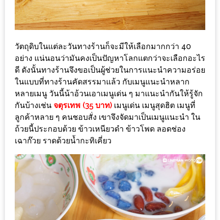
ชม
มาก
ที่สุด
วัตถุดิบในแต่ละวันทางร้านก็จะมีให้เลือกมากกว่า 40
ประจำ
อย่าง แน่นอนว่ามันคงเป็นปัญหาโลกแตกว่าจะเลือกอะไร
ปี
ดี ดังนั้นทางร้านจึงขอเป็นผู้ช่วยในการแนะนำความอร่อย
2557
ในแบบที่ทางร้านคัดสรรมาแล้ว กับเมนูแนะนำหลาก
หลายเมนู วันนี้น้าอ้วนเอาเมนูเด่น ๆ มาแนะนำกันให้รู้จัก
กิจกรรม
กันบ้างเช่น
จตุรเทพ (35 บาท)
เมนูเด่น เมนูสุดฮิต เมนูที่
ชิง
ลูกค้าหลาย ๆ คนชอบสั่ง เขาจึงจัดมาเป็นเมนูแนะนำ ใน
ถ้วยนี้ประกอบด้วย ข้าวเหนียวดำ ข้าวโพด ลอดช่อง
รางวัล
เฉาก๊วย ราดด้วยน้ำกะทิเคี่ยว
กับ
สมาชิก
ENEWS
น้า
อ้วน
ชวน