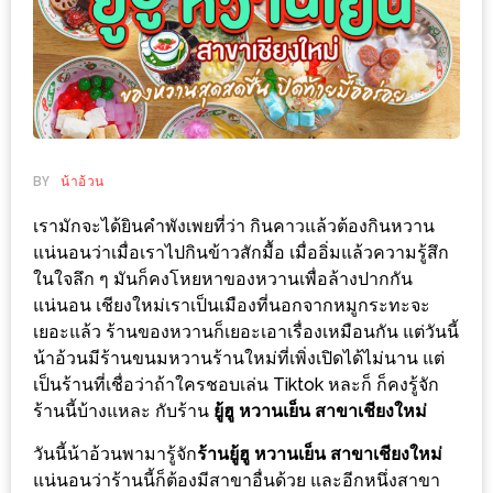
ช้อป
ชิ
ลล์
ชิม
ที่
HIMMA
BY
น้าอ้วน
MARKET
เรามักจะได้ยินคำพังเพยที่ว่า กินคาวแล้วต้องกินหวาน
FESTIVAL
แน่นอนว่าเมื่อเราไปกินข้าวสักมื้อ เมื่ออิ่มแล้วความรู้สึก
ในใจลึก ๆ มันก็คงโหยหาของหวานเพื่อล้างปากกัน
10
แน่นอน เชียงใหม่เราเป็นเมืองที่นอกจากหมูกระทะจะ
ร้าน
เยอะแล้ว ร้านของหวานก็เยอะเอาเรื่องเหมือนกัน แต่วันนี้
พ่อ
น้าอ้วนมีร้านขนมหวานร้านใหม่ที่เพิ่งเปิดได้ไม่นาน แต่
ค้า
เป็นร้านที่เชื่อว่าถ้าใครชอบเล่น Tiktok หละก็ ก็คงรู้จัก
แซ่บ
ร้านนี้บ้างแหละ กับร้าน
ยู้ฮู หวานเย็น สาขาเชียงใหม่
แม่ค้า
วันนี้น้าอ้วนพามารู้จัก
ร้านยู้ฮู หวานเย็น สาขาเชียงใหม่
สวย
แน่นอนว่าร้านนี้ก็ต้องมีสาขาอื่นด้วย และอีกหนึ่งสาขา