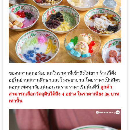
ใหญ่
ที่สุด
ใน
โลก
กับ
โรง
แรม
ฮอ
ลิ
ของหวานสุดอร่อย แต่ในราคาที่เข้าถึงไม่ยาก ร้านนี้ตั้ง
เดย์
อยู่ในย่านสถานศึกษาและโรงพยาบาล โดยราคาเป็นมิตร
อินน์
ต่อทุกเพศทุกวัยแน่นอน เพราะราคาเริ่มต้นที่นี่
ลูกค้า
เชียงใหม่
สามารถเลือกวัตถุดิบได้ถึง 4 อย่าง ในราคาเพียง 35 บาท
เท่านั้น
PANDA
TIME
: