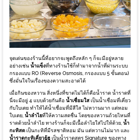
งาน
เดียว
ทั้ง
ช้อป
กิน
เที่ยว
พร้อม
จุดเด่นของร้านนี้ที่อยากจะพูดถึงหลัก ๆ ก็จะมีอยู่หลาย
โปร
อย่างเช่น
น้ำแข็ง
ที่ทางร้านใช้ก็ทำมาจากน้ำที่ผ่านระบบ
กรองแบบ RO (Reverse Osmosis, กรองแบบ 5 ขั้นตอน)
โม
ซึ่งมั่นใจในเรื่องของความสะอาดได้
ชั่น
สำหรับ
เมื่อกินของหวาน สิ่งหนึ่งที่ขาดไม่ได้ก็คือน้ำราด น้ำราดที่
คน
นี่จะมีอยู่ 4 แบบด้วยกันคือ
น้ำเชื่อมใส
เป็นน้ำเชื่อมที่เคี่ยว
กับใบเตย ทำให้ได้น้ำเชื่อมที่มีสีใส ไม่หวานมาก แต่หอม
รัก
ใบเตย,
น้ำลำไย
ที่ให้ความสดชื่น โดยของหวานถ้วยไหนที่
บ้าน
ราดด้วยน้ำลำไย ทางร้านก็จะมีเนื้อลำไยใส่ไปให้ด้วย,
น้ำ
มากมาย
กะทิสด
เป็นกะทิที่มีรสชาติหอม มัน แต่หวานไม่มาก และ
น้ำราดกะทิเคี่ยวยู้ฮู
เป็นน้ำราดสูตร Signature ของทาง