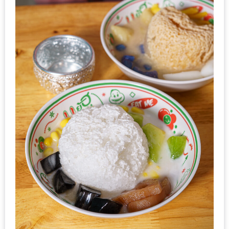
ทำไม
เรา
ไม่
ทำ
อาหาร
ทาน
เอง?
SHOP
TOP
10
รีวิว
ร้าน
อาหาร
ที่
เข้า