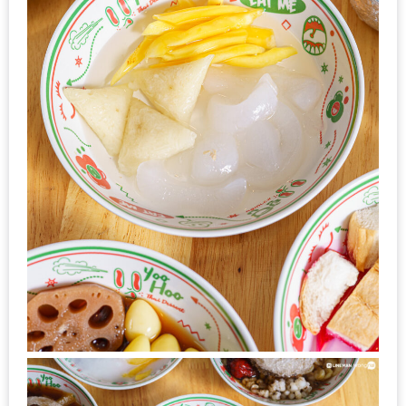
ส่วนลด
พิเศษ
ร้าน
อาหาร
ใน
เชียงใหม่
หนาว
นัก
ใช่
ไหม?
แวะ
ไป
ผิง
ไฟ