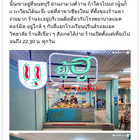
ร้าน
นั้นเขาอยู่ที่นนทบุรี ย่านงามวงศ์วาน ถ้าใครไปแถวนู้นก็
รวย
แวะเวียนได้นะจ๊ะ แต่ที่สาขาเชียงใหม่ ที่ตั้งของร้านหา
ง่ายมาก ร้านจะอยู่บริเวณฝั่งเดียวกับโรงพยาบาลแมค
เสน่ห์
คอร์มิค อยู่ใกล้ ๆ กับสี่แยกโรงเรียนปรินส์รอยแยล
ของ
วิทยาลัย ร้านสีเขียว ๆ สังเกตได้ง่าย ร้านเปิดตั้งแต่เที่ยงไป
เชียงใหม่
จนถึง 22.30 น. ทุกวัน
ที่
ต้อง
ไป
ลอง
16
ร้าน
อร่อย
ที่
ต้อง
มา