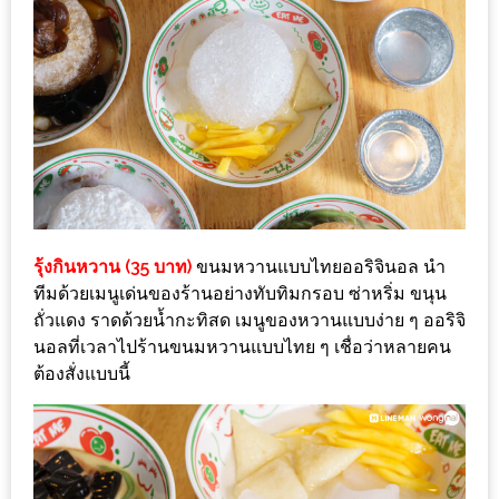
อุ่นๆ
ปิ้ง
มาร์ช
เมล
โล่
พร้อม
ชิม
และ
ช้อป
รุ้งกินหวาน (35 บาท)
ขนมหวานแบบไทยออริจินอล นำ
ที่
ทีมด้วยเมนูเด่นของร้านอย่างทับทิมกรอบ ซ่าหริ่ม ขนุน
เดียว
ถั่วแดง ราดด้วยน้ำกะทิสด เมนูของหวานแบบง่าย ๆ ออริจิ
ครบ
นอลที่เวลาไปร้านขนมหวานแบบไทย ๆ เชื่อว่าหลายคน
ต้องสั่งแบบนี้
ที่
งาน
LEO
PRESENTS