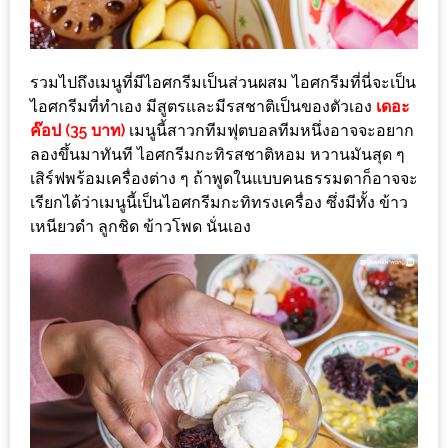
ะ
สุด
เด็ด
รวมไปถึงเมนูที่มีไอศกรีมเป็นส่วนผสม ไอศกรีมที่นี่จะเป็น
ที่
ไอศกรีมที่ทำเอง มีสูตรและมีรสชาติเป็นของตัวเอง
เดอะ
ค๊อป (35 บาท)
เมนูนี้สาวกทีมฟุตบอลทีมหนึ่งอาจจะอยาก
AIKO
ลองขึ้นมาทันที ไอศกรีมกะทิรสชาติหอม หวานมันสุด ๆ
(THE
เสิร์ฟพร้อมเครื่องต่าง ๆ ถ้าพูดในแบบคนธรรมดาก็อาจจะ
UP,
เรียกได้ว่าเมนูนี้เป็นไอศกรีมกะทิทรงเครื่อง ซึ่งมีทั้ง ข้าว
RAMA
เหนียวดำ ลูกชิด ข้าวโพด นั่นเอง
3)
อาหาร
โดน
ใจ
ภาพ
ใส
ปิ๊