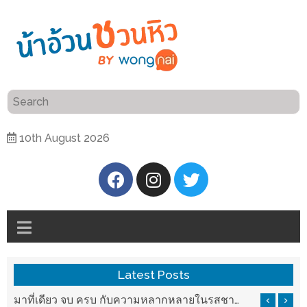
ร้าน
“เป็น
อาหาร
แสน”
แนะนำ
[PR]
10th August 2026
อิ่ม
เลือก
ร้าน
รับ
อาหาร
โชค
ที่
ที่
ต้องการ
โรงแรม
ศิริ
ติดต่อ
ปัน
Latest Posts
น้า
นาฯ
อ้วน
บ ครบ กับความหลากหลายในรสชาติที่นำมาจากทั่วเมืองจีนที่ HAN The Chinese Cuisine
แวะมาชิลยามเย็น กับจุดเช็คอินชมวิวดอยสุเทพสุดฟิน เครื่องดื่มและอาหารครบครันที่ Pool House
เชียงใหม่