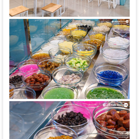
เหนือ
กับ
สลัด
หนุ่ม
บ้านนา
เมนู
เด็ด
จาก
ANNA
FARM
ที่
เอาชนะ
ใจ
กรรมการ
จาก
THE