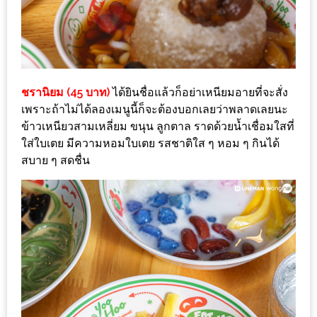
เด็ด
สำหรับ
คุณ
แม่
ชรานิยม (45 บาท)
ได้ยินชื่อแล้วก็อย่าเหนียมอายที่จะสั่ง
ที่รัก
เพราะถ้าไม่ได้ลองเมนูนี้ก็จะต้องบอกเลยว่าพลาดเลยนะ
2560
ข้าวเหนียวสามเหลี่ยม ขนุน ลูกตาล ราดด้วยน้ำเชื่อมใสที่
ใส่ใบเตย มีความหอมใบเตย รสชาติใส ๆ หอม ๆ กินได้
สบาย
สบาย ๆ สดชื่น
ใจ๋…
สไตล์
นิมมาน
(ดี
คอน
โด
นิม)
เชียงใหม่