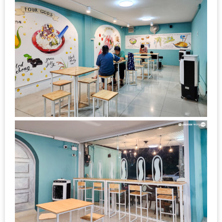
ลอง
ถนน
คน
เดิน
วัน
อาทิตย์
ท่าแพ
เชียงใหม่
CART
CHECKOUT
DRAFT
–
บาร์บีคิว
สาว