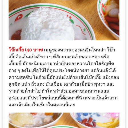
กับ
แผนที่
ร้าน
หมู
กระทะ
ทั่ว
โบ๊กเกี๊ย (40 บาท)
เมนูของหวานของคนจีนไหหลำ โบ๊ก
เชียงใหม่
เกี๊ยคือเส้นแป้งสีขาว ๆ ที่ลักษณะคล้ายลอดช่อง หรือ
งบ
เกี้ยมอี๋ มักจะนิยมเอามาทำเป็นของหวานโดยใส่ธัญพืช
ไม่
ต่าง ๆ ลงไปเพื่อให้ได้คุณประโยชน์ทางยา แต่กินแล้วได้
ความสดชื่น ในถ้วยนี้อัดแน่นไปด้วย เส้นโบ๊กเกี๊ย แป้งกลม
บาน
ลูกชิด แห้ว ถั่วแดง มันเชื่อม เฉาก๊วย เม็ดบัว พุทรา และ
ปลาย
ราดด้วยน้ำลำไย ถ้าใครกำลังมองหาขนมหวานแสน
อิ่ม
อร่อยและมีประโยชน์แบบนี้ต้องมาที่นี่ เพราะเป็นเจ้าแรก
ชิ
และเจ้าเดียวในเชียงใหม่ตอนนี้เลย
ลล์
ไม่
เกิน