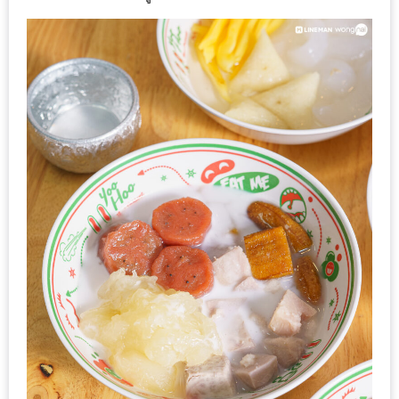
นโยบาย
ความ
เป็น
ส่วน
ตัว
ประกาศ
ผล
ผู้
โชค
ดี
กับ
น้า
อ้วน
ครั้ง
ที่