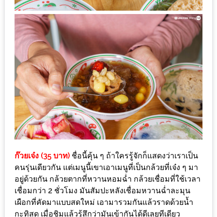
น้า
อ้วน
ติดต่อ
น้า
อ้วน
น้า
อ้วน
ชวน
คุย
นโยบาย
ก๊วยเจ๋ง (35 บาท)
ชื่อนี้คุ้น ๆ ถ้าใครรู้จักก็แสดงว่าเราเป็น
ความ
คนรุ่นเดียวกัน แต่เมนูนี้เขาเอาเมนูที่เป็นกล้วยที่เจ๋ง ๆ มา
อยู่ด้วยกัน กล้วยตากที่หวานหอมฉ่ำ กล้วยเชื่อมที่ใช้เวลา
เป็น
เชื่อมกว่า 2 ชั่วโมง มันสัมปะหลังเชื่อมหวานฉ่ำละมุน
ส่วน
เผือกที่คัดมาแบบสดใหม่ เอามารวมกันแล้วราดด้วยน้ำ
ตัว
กะทิสด เมื่อชิมแล้วรู้สึกว่ามันเข้ากันได้ดีเลยทีเดียว