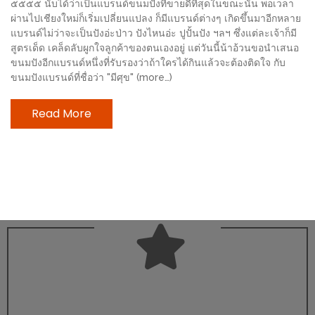
๕๕๕๕ นับได้ว่าเป็นแบรนด์ขนมปังที่ขายดีที่สุดในขณะนั้น พอเวลา
ช้อป
ผ่านไปเชียงใหม่ก็เริ่มเปลี่ยนแปลง ก็มีแบรนด์ต่างๆ เกิดขึ้นมาอีกหลาย
ชิ
แบรนด์ไม่ว่าจะเป็นปังอ่ะป่าว ปังไหนอ่ะ ปูปั้นปัง ฯลฯ ซึ่งแต่ละเจ้าก็มี
ลล์
สูตรเด็ด เคล็ดลับผูกใจลูกค้าของตนเองอยู่ แต่วันนี้น้าอ้วนขอนำเสนอ
ขนมปังอีกแบรนด์หนึ่งที่รับรองว่าถ้าใครได้กินแล้วจะต้องติดใจ กับ
ชิม
ขนมปังแบรนด์ที่ชื่อว่า "มีศุข" (more…)
ที่
HIMMA
Read More
MARKET
FESTIVAL
10
ร้าน
พ่อ
ค้า
แซ่บ
แม่ค้า
สวย