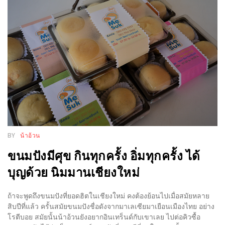
WONGNAI.COM
#มา
เดิน
นโยบาย
เล่น
ความ
กัน
เป็น
มั้ย
ส่วน
ใน
ตัว
ฐานะ
อะไร
ก็ได้
BY
น้าอ้วน
…
ขนมปังมีศุข กินทุกครั้ง อิ่มทุกครั้ง ได้
งาน
บุญด้วย นิมมานเชียงใหม่
เดียว
ที่
ถ้าจะพูดถึงขนมปังที่ยอดฮิตในเชียงใหม่ คงต้องย้อนไปเมื่อสมัยหลาย
ครบ
สิบปีที่แล้ว ครั้นสมัยขนมปังชื่อดังจากมาเลเซียมาเยือนเมืองไทย อย่าง
ครั้ง
โรตีบอย สมัยนั้นน้าอ้วนยังอยากอินเทร็นด์กับเขาเลย ไปต่อคิวซื้อ