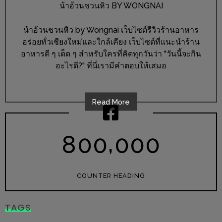
ร้าน
น้าอ้วนชวนหิว BY WONGNAI
รวย
น้าอ้วนชวนหิว by Wongnai เว็บไซต์รีวิวร้านอาหาร
เสน่ห์
อร่อยทั่วเชียงใหม่และใกล้เคียง เว็บไซต์ที่แนะนำร้าน
ของ
อาหารดี ๆ เด็ด ๆ สำหรับใครที่คิดทุกวันว่า "วันนี้จะกิน
เชียงใหม่
อะไรดี?" ที่นี่เรามีคำตอบให้เสมอ
ที่
ต้อง
ไป
Read More
ลอง
,
8
0
0
0
0
0
16
ร้าน
อร่อย
COUNTER HEADING
ที่
ต้อง
TAGS
มา