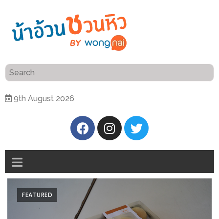
ร้าน
“เป็น
อาหาร
แสน”
แนะนำ
[PR]
9th August 2026
อิ่ม
เลือก
ร้าน
รับ
อาหาร
โชค
ที่
ที่
ต้องการ
โรงแรม
ศิริ
ติดต่อ
ปัน
FEATURED
น้า
นาฯ
อ้วน
เชียงใหม่