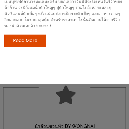
เป็นบุฟเฟ่ต์อาหารทะเลนะครับ บอกเลยว่าวันนี้ที่จะได้เห็นในรีวิวของ
ช้อป
น้าอ้วน จะมีกุ้งแม่น้ำตัวใหญ่ๆ ปูตัวใหญ่ๆ รวมไปถึงหอยแมลงภู่
ชิ
นิวซีแลนด์ตัวเบิ้มๆ หรือแม้แต่ปลาหมึกย่างตัวเป้งๆ และอาหารต่างๆ
ลล์
อีกมากมาย ในราคาสุดคุ้ม สำหรับราคาเท่าไรนั้นติดตามได้จากรีวิว
ของน้าอ้วนเลยจ้า (more…)
ชิม
ที่
Read More
HIMMA
MARKET
FESTIVAL
10
ร้าน
พ่อ
ค้า
แซ่บ
แม่ค้า
สวย
น้าอ้วนชวนหิว BY WONGNAI