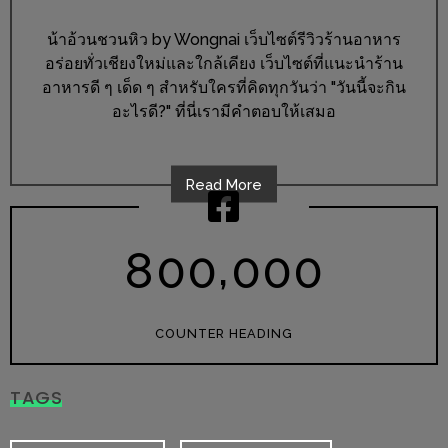
ร้าน
รวย
น้าอ้วนชวนหิว by Wongnai เว็บไซต์รีวิวร้านอาหาร
เสน่ห์
อร่อยทั่วเชียงใหม่และใกล้เคียง เว็บไซต์ที่แนะนำร้าน
อาหารดี ๆ เด็ด ๆ สำหรับใครที่คิดทุกวันว่า "วันนี้จะกิน
ของ
อะไรดี?" ที่นี่เรามีคำตอบให้เสมอ
เชียงใหม่
ที่
ต้อง
Read More
ไป
ลอง
,
8
0
0
0
0
0
16
ร้าน
อร่อย
COUNTER HEADING
ที่
ต้อง
TAGS
มา