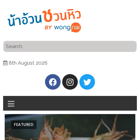
ร้าน
“เป็น
อาหาร
แสน”
แนะนำ
[PR]
8th August 2026
อิ่ม
เลือก
ร้าน
รับ
อาหาร
โชค
ที่
ที่
ต้องการ
โรงแรม
ศิริ
ติดต่อ
ปัน
FEATURED
น้า
นาฯ
อ้วน
เชียงใหม่