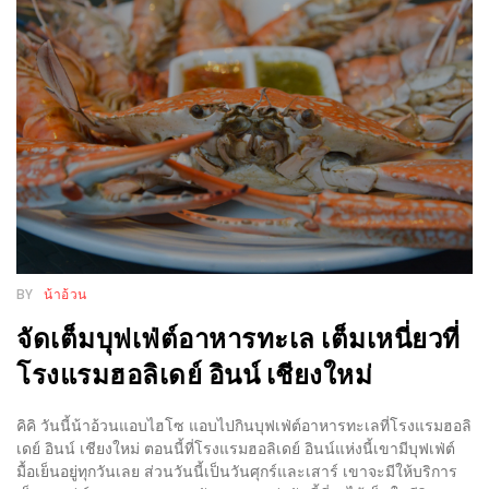
WONGNAI.COM
#มา
เดิน
นโยบาย
เล่น
ความ
กัน
เป็น
มั้ย
ส่วน
ใน
ตัว
ฐานะ
อะไร
ก็ได้
BY
น้าอ้วน
…
จัดเต็มบุฟเฟ่ต์อาหารทะเล เต็มเหนี่ยวที่
งาน
โรงแรมฮอลิเดย์ อินน์ เชียงใหม่
เดียว
ที่
คิคิ วันนี้น้าอ้วนแอบไฮโซ แอบไปกินบุฟเฟ่ต์อาหารทะเลที่โรงแรมฮอลิ
ครบ
เดย์ อินน์ เชียงใหม่ ตอนนี้ที่โรงแรมฮอลิเดย์ อินน์แห่งนี้เขามีบุฟเฟ่ต์
ครั้ง
มื้อเย็นอยู่ทุกวันเลย ส่วนวันนี้เป็นวันศุกร์และเสาร์ เขาจะมีให้บริการ