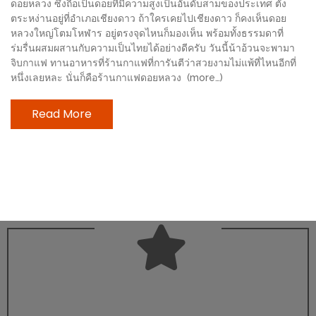
ดอยหลวง ซึ่งถือเป็นดอยที่มีความสูงเป็นอันดับสามของประเทศ ตั้ง
ช้อป
ตระหง่านอยู่ที่อำเภอเชียงดาว ถ้าใครเคยไปเชียงดาว ก็คงเห็นดอย
ชิ
หลวงใหญ่โตมโหฬาร อยู่ตรงจุดไหนก็มองเห็น พร้อมทั้งธรรมดาที่
ลล์
ร่มรื่นผสมผสานกับความเป็นไทยได้อย่างดีครับ วันนี้น้าอ้วนจะพามา
จิบกาแฟ ทานอาหารที่ร้านกาแฟที่การันตีว่าสวยงามไม่แพ้ที่ไหนอีกที่
ชิม
หนึ่งเลยหละ นั่นก็คือร้านกาแฟดอยหลวง (more…)
ที่
HIMMA
Read More
MARKET
FESTIVAL
10
ร้าน
พ่อ
ค้า
แซ่บ
แม่ค้า
สวย