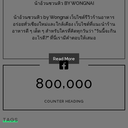
ร้าน
น้าอ้วนชวนหิว BY WONGNAI
รวย
น้าอ้วนชวนหิว by Wongnai เว็บไซต์รีวิวร้านอาหาร
เสน่ห์
อร่อยทั่วเชียงใหม่และใกล้เคียง เว็บไซต์ที่แนะนำร้าน
ของ
อาหารดี ๆ เด็ด ๆ สำหรับใครที่คิดทุกวันว่า "วันนี้จะกิน
เชียงใหม่
อะไรดี?" ที่นี่เรามีคำตอบให้เสมอ
ที่
ต้อง
ไป
Read More
ลอง
,
8
0
0
0
0
0
16
ร้าน
อร่อย
COUNTER HEADING
ที่
ต้อง
TAGS
มา