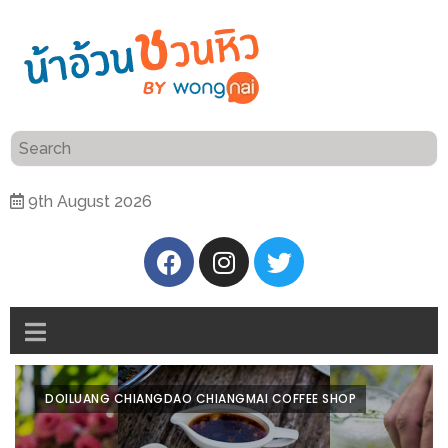
ร้าน
“เป็น
อาหาร
แสน”
แนะนำ
[PR]
9th August 2026
อิ่ม
เลือก
ร้าน
รับ
อาหาร
โชค
ที่
ที่
ต้องการ
โรงแรม
ศิริ
ติดต่อ
ปัน
DOILUANG CHIANGDAO CHIANGMAI COFFEE SHOP
น้า
นาฯ
อ้วน
เชียงใหม่