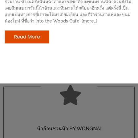
ร่วมงาน ซึ่งในครั้งนั้นหน้าตาและรสชาติของขนมร้านนี้น้าอ้วนยังไม่
ช้อป
เคยลืมเลย มาวันนี้น้าอ้วนและทีมงานได้กลับมาอีกครั้ง แต่ครั้งนี้เป็น
ชิ
แบบเป็นทางการที่เราจะได้มาเยี่่ยมเยือน และรีวิวร้านกาแฟและขนม
ลล์
น้องใหม่ ที่ชื่อว่า Into the Woods Cafe' (more…)
ชิม
Read More
ที่
HIMMA
MARKET
FESTIVAL
10
ร้าน
พ่อ
ค้า
แซ่บ
แม่ค้า
น้าอ้วนชวนหิว BY WONGNAI
สวย