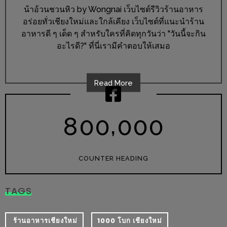
ร้าน
น้าอ้วนชวนหิว by Wongnai เว็บไซต์รีวิวร้านอาหาร
รวย
อร่อยทั่วเชียงใหม่และใกล้เคียง เว็บไซต์ที่แนะนำร้าน
เสน่ห์
อาหารดี ๆ เด็ด ๆ สำหรับใครที่คิดทุกวันว่า "วันนี้จะกิน
ของ
อะไรดี?" ที่นี่เรามีคำตอบให้เสมอ
เชียงใหม่
ที่
Read More
ต้อง
ไป
,
ลอง
8
0
0
0
0
0
16
ร้าน
COUNTER HEADING
อร่อย
ที่
TAGS
ต้อง
มา
​ ร้านอาหารเชียงใหม่
1000 โบก เชียงใหม่