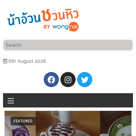
ร้าน
“เป็น
อาหาร
แสน”
แนะนำ
[PR]
6th August 2026
อิ่ม
เลือก
ร้าน
รับ
อาหาร
โชค
ที่
ที่
ต้องการ
โรงแรม
ศิริ
ติดต่อ
ปัน
FEATURED
น้า
นาฯ
อ้วน
เชียงใหม่