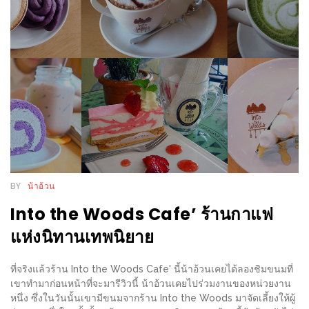
WONGNAI.COM
#มา
เดิน
นโยบาย
เล่น
ความ
กัน
เป็น
มั้ย
ส่วน
ใน
ตัว
ฐานะ
อะไร
ก็ได้
BY
น้าอ้วน
…
Into the Woods Cafe’ ร้านกาแฟ
งาน
แห่งนิทานเทพนิยาย
เดียว
ที่
ที่จริงแล้วร้าน Into the Woods Cafe' นี้น้าอ้วนเคยได้ลองชิมขนมที่
ครบ
เขาทำมาก่อนหน้าที่จะมารีวิวนี้ น้าอ้วนเคยไปร่วมงานของหน่วยงาน
ครั้ง
หนึ่ง ซึ่งในวันนั้นเขามีขนมจากร้าน Into the Woods มาจัดเลี้ยงให้ผู้