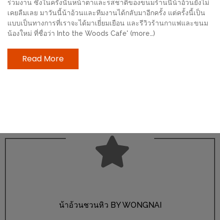
ร่วมงาน ซึ่งในครั้งนั้นหน้าตาและรสชาติของขนมร้านนี้น้าอ้วนยังไม่
ช้อป
เคยลืมเลย มาวันนี้น้าอ้วนและทีมงานได้กลับมาอีกครั้ง แต่ครั้งนี้เป็น
ชิ
แบบเป็นทางการที่เราจะได้มาเยี่่ยมเยือน และรีวิวร้านกาแฟและขนม
ลล์
น้องใหม่ ที่ชื่อว่า Into the Woods Cafe' (more…)
ชิม
Read More
ที่
HIMMA
MARKET
FESTIVAL
10
ร้าน
พ่อ
ค้า
แซ่บ
แม่ค้า
น้าอ้วนชวนหิว BY WONGNAI
สวย