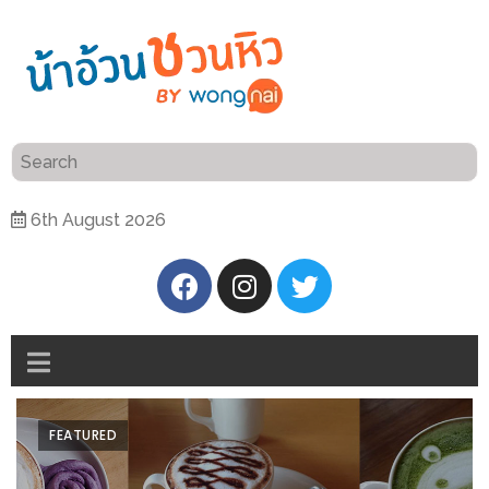
ร้าน
“เป็น
อาหาร
แสน”
แนะนำ
[PR]
6th August 2026
อิ่ม
เลือก
ร้าน
รับ
อาหาร
โชค
ที่
ที่
ต้องการ
โรงแรม
ศิริ
ติดต่อ
ปัน
FEATURED
น้า
นาฯ
อ้วน
เชียงใหม่