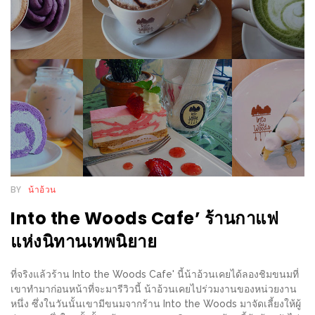
WONGNAI.COM
#มา
เดิน
นโยบาย
เล่น
ความ
กัน
เป็น
มั้ย
ส่วน
ใน
ตัว
ฐานะ
อะไร
ก็ได้
BY
น้าอ้วน
…
Into the Woods Cafe’ ร้านกาแฟ
งาน
แห่งนิทานเทพนิยาย
เดียว
ที่
ที่จริงแล้วร้าน Into the Woods Cafe' นี้น้าอ้วนเคยได้ลองชิมขนมที่
ครบ
เขาทำมาก่อนหน้าที่จะมารีวิวนี้ น้าอ้วนเคยไปร่วมงานของหน่วยงาน
ครั้ง
หนึ่ง ซึ่งในวันนั้นเขามีขนมจากร้าน Into the Woods มาจัดเลี้ยงให้ผู้