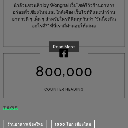
ร้าน
น้าอ้วนชวนหิว by Wongnai เว็บไซต์รีวิวร้านอาหาร
รวย
อร่อยทั่วเชียงใหม่และใกล้เคียง เว็บไซต์ที่แนะนำร้าน
เสน่ห์
อาหารดี ๆ เด็ด ๆ สำหรับใครที่คิดทุกวันว่า "วันนี้จะกิน
ของ
อะไรดี?" ที่นี่เรามีคำตอบให้เสมอ
เชียงใหม่
ที่
Read More
ต้อง
ไป
,
ลอง
8
0
0
0
0
0
16
ร้าน
COUNTER HEADING
อร่อย
ที่
TAGS
ต้อง
มา
​ ร้านอาหารเชียงใหม่
1000 โบก เชียงใหม่