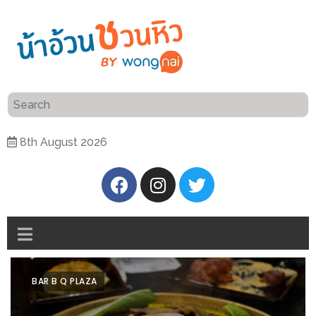
ร้าน
“เป็น
อาหาร
แสน”
แนะนำ
[PR]
8th August 2026
อิ่ม
เลือก
ร้าน
รับ
อาหาร
โชค
ที่
ที่
ต้องการ
โรงแรม
ศิริ
ติดต่อ
ปัน
BAR B Q PLAZA
น้า
นาฯ
อ้วน
เชียงใหม่