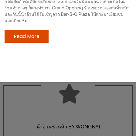
ก็ได้เปิดตัวซะทีที่ตรงสี่แยกศาลเด็ก และวันนี้แน่นอนว่าห้างเปิดใหม่
ช้อป
ร้านค้าต่างๆ ก็ต่างทำการ Grand Opening ร้านของตัวเองกันทั่วหน้า
ชิ
และวันนี้น้าอ้วนได้รับเชิญจาก Bar-B-Q Plaza ให้แวะมาเยี่ยมชม
ลล์
และเยี่ยมชิม...
ชิม
Read More
ที่
HIMMA
MARKET
FESTIVAL
10
ร้าน
พ่อ
ค้า
แซ่บ
แม่ค้า
น้าอ้วนชวนหิว BY WONGNAI
สวย