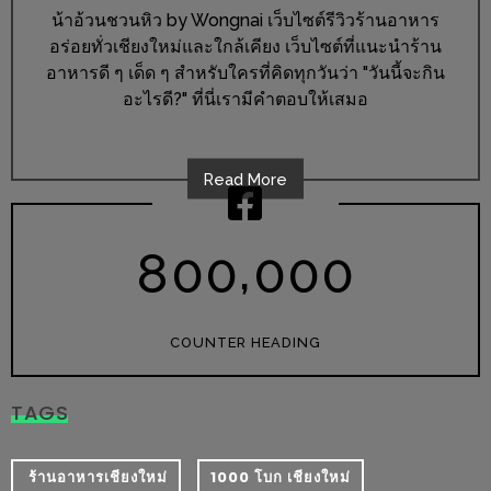
ร้าน
น้าอ้วนชวนหิว by Wongnai เว็บไซต์รีวิวร้านอาหาร
รวย
อร่อยทั่วเชียงใหม่และใกล้เคียง เว็บไซต์ที่แนะนำร้าน
เสน่ห์
อาหารดี ๆ เด็ด ๆ สำหรับใครที่คิดทุกวันว่า "วันนี้จะกิน
ของ
อะไรดี?" ที่นี่เรามีคำตอบให้เสมอ
เชียงใหม่
ที่
Read More
ต้อง
ไป
,
ลอง
8
0
0
0
0
0
16
ร้าน
COUNTER HEADING
อร่อย
ที่
TAGS
ต้อง
มา
​ ร้านอาหารเชียงใหม่
1000 โบก เชียงใหม่