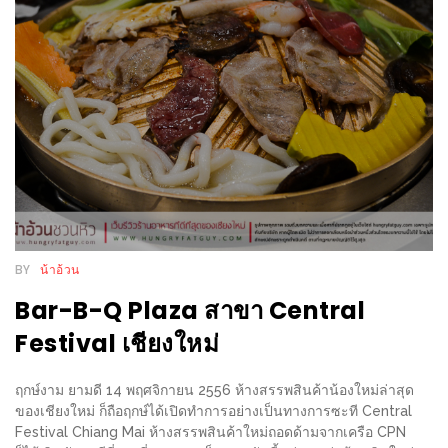
WONGNAI.COM
#มา
เดิน
นโยบาย
เล่น
ความ
กัน
เป็น
มั้ย
ส่วน
ใน
ตัว
ฐานะ
อะไร
ก็ได้
BY
น้าอ้วน
…
Bar-B-Q Plaza สาขา Central
งาน
Festival เชียงใหม่
เดียว
ที่
ฤกษ์งาม ยามดี 14 พฤศจิกายน 2556 ห้างสรรพสินค้าน้องใหม่ล่าสุด
ครบ
ของเชียงใหม่ ก็ถือฤกษ์ได้เปิดทำการอย่างเป็นทางการซะที Central
ครั้ง
Festival Chiang Mai ห้างสรรพสินค้าใหม่ถอดด้ามจากเครือ CPN