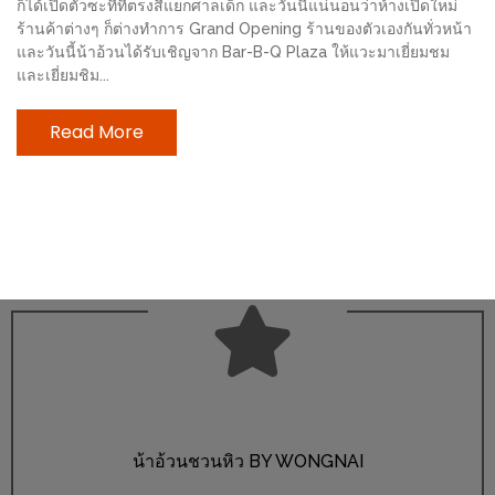
ก็ได้เปิดตัวซะทีที่ตรงสี่แยกศาลเด็ก และวันนี้แน่นอนว่าห้างเปิดใหม่
ช้อป
ร้านค้าต่างๆ ก็ต่างทำการ Grand Opening ร้านของตัวเองกันทั่วหน้า
ชิ
และวันนี้น้าอ้วนได้รับเชิญจาก Bar-B-Q Plaza ให้แวะมาเยี่ยมชม
ลล์
และเยี่ยมชิม...
ชิม
Read More
ที่
HIMMA
MARKET
FESTIVAL
10
ร้าน
พ่อ
ค้า
แซ่บ
แม่ค้า
น้าอ้วนชวนหิว BY WONGNAI
สวย