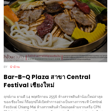
WONGNAI.COM
#มา
เดิน
นโยบาย
เล่น
ความ
กัน
เป็น
มั้ย
ส่วน
ใน
ตัว
ฐานะ
อะไร
ก็ได้
BY
น้าอ้วน
…
Bar-B-Q Plaza สาขา Central
งาน
Festival เชียงใหม่
เดียว
ที่
ฤกษ์งาม ยามดี 14 พฤศจิกายน 2556 ห้างสรรพสินค้าน้องใหม่ล่าสุด
ครบ
ของเชียงใหม่ ก็ถือฤกษ์ได้เปิดทำการอย่างเป็นทางการซะที Central
ครั้ง
Festival Chiang Mai ห้างสรรพสินค้าใหม่ถอดด้ามจากเครือ CPN