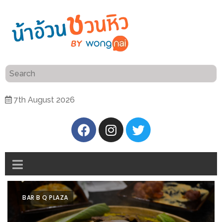
ร้าน
“เป็น
อาหาร
แสน”
แนะนำ
[PR]
7th August 2026
อิ่ม
เลือก
ร้าน
รับ
อาหาร
โชค
ที่
ที่
ต้องการ
โรงแรม
ศิริ
ติดต่อ
ปัน
BAR B Q PLAZA
น้า
นาฯ
อ้วน
เชียงใหม่