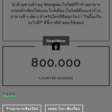
ร้าน
น้าอ้วนชวนหิว by Wongnai เว็บไซต์รีวิวร้านอาหาร
รวย
อร่อยทั่วเชียงใหม่และใกล้เคียง เว็บไซต์ที่แนะนำร้าน
เสน่ห์
อาหารดี ๆ เด็ด ๆ สำหรับใครที่คิดทุกวันว่า "วันนี้จะกิน
ของ
อะไรดี?" ที่นี่เรามีคำตอบให้เสมอ
เชียงใหม่
ที่
Read More
ต้อง
ไป
,
ลอง
8
0
0
0
0
0
16
ร้าน
COUNTER HEADING
อร่อย
ที่
TAGS
ต้อง
มา
​ ร้านอาหารเชียงใหม่
1000 โบก เชียงใหม่