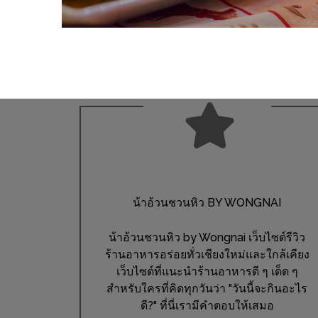
WONGNAI.COM
#มา
เดิน
นโยบาย
เล่น
ความ
กัน
เป็น
มั้ย
ส่วน
ใน
ตัว
ฐานะ
อะไร
ก็ได้
น้าอ้วนชวนหิว BY WONGNAI
…
งาน
น้าอ้วนชวนหิว by Wongnai เว็บไซต์รีวิว
เดียว
ร้านอาหารอร่อยทั่วเชียงใหม่และใกล้เคียง
ที่
เว็บไซต์ที่แนะนำร้านอาหารดี ๆ เด็ด ๆ
ครบ
สำหรับใครที่คิดทุกวันว่า "วันนี้จะกินอะไร
ดี?" ที่นี่เรามีคำตอบให้เสมอ
ครั้ง