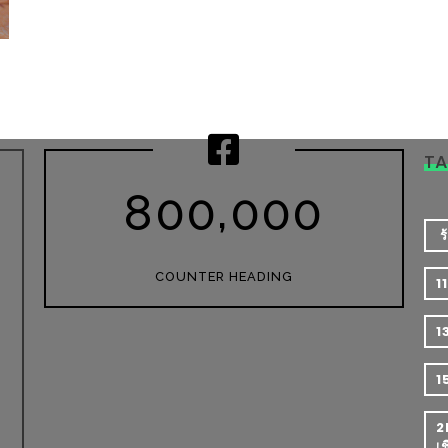
T
,
8
0
0
0
0
0
​
COUNTER HEADING
1
1
1
2
เ