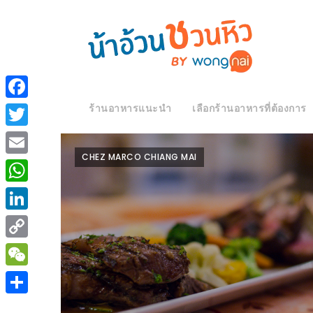
ร้าน
“เป็น
อาหาร
แสน”
ร้านอาหารแนะนำ
เลือกร้านอาหารที่ต้องการ
Facebook
แนะนำ
[PR]
Twitter
อิ่ม
เลือก
CHEZ MARCO CHIANG MAI
Email
ร้าน
รับ
อาหาร
โชค
WhatsApp
ที่
ที่
LinkedIn
ต้องการ
โรงแรม
Copy
ศิริ
ติดต่อ
ปัน
Link
WeChat
น้า
นาฯ
อ้วน
Share
เชียงใหม่