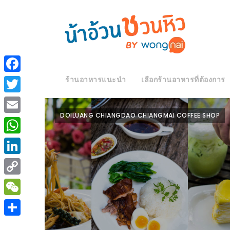
ร้าน
“เป็น
อาหาร
แสน”
ร้านอาหารแนะนำ
เลือกร้านอาหารที่ต้องการ
Facebook
แนะนำ
[PR]
Twitter
อิ่ม
เลือก
DOILUANG CHIANGDAO CHIANGMAI COFFEE SHOP
Email
ร้าน
รับ
อาหาร
โชค
WhatsApp
ที่
ที่
LinkedIn
ต้องการ
โรงแรม
Copy
ศิริ
ติดต่อ
ปัน
Link
WeChat
น้า
นาฯ
อ้วน
Share
เชียงใหม่