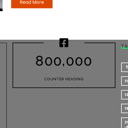
Read More
T
,
8
0
0
0
0
0
​
COUNTER HEADING
1
1
1
2
เ