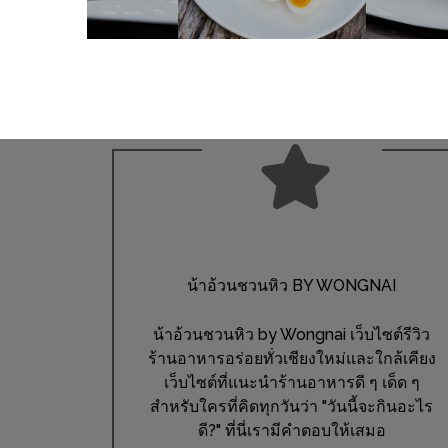
WONGNAI.COM
#มา
เดิน
นโยบาย
เล่น
ความ
กัน
เป็น
มั้ย
ส่วน
ใน
ตัว
ฐานะ
อะไร
ก็ได้
น้าอ้วนชวนหิว BY WONGNAI
…
งาน
น้าอ้วนชวนหิว by Wongnai เว็บไซต์รีวิว
เดียว
ร้านอาหารอร่อยทั่วเชียงใหม่และใกล้เคียง
ที่
เว็บไซต์ที่แนะนำร้านอาหารดี ๆ เด็ด ๆ
ครบ
สำหรับใครที่คิดทุกวันว่า "วันนี้จะกินอะไร
ดี?" ที่นี่เรามีคำตอบให้เสมอ
ครั้ง