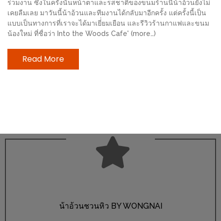
ร่วมงาน ซึ่งในครั้งนั้นหน้าตาและรสชาติของขนมร้านนี้น้าอ้วนยังไม่
ช้อป
เคยลืมเลย มาวันนี้น้าอ้วนและทีมงานได้กลับมาอีกครั้ง แต่ครั้งนี้เป็น
ชิ
แบบเป็นทางการที่เราจะได้มาเยี่่ยมเยือน และรีวิวร้านกาแฟและขนม
ลล์
น้องใหม่ ที่ชื่อว่า Into the Woods Cafe' (more…)
ชิม
Read More
ที่
HIMMA
MARKET
FESTIVAL
10
ร้าน
พ่อ
ค้า
แซ่บ
แม่ค้า
น้าอ้วนชวนหิว BY WONGNAI
สวย