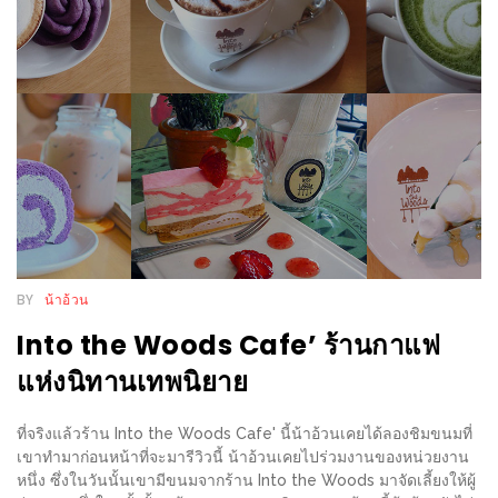
WONGNAI.COM
#มา
เดิน
นโยบาย
เล่น
ความ
กัน
เป็น
มั้ย
ส่วน
ใน
ตัว
ฐานะ
อะไร
ก็ได้
BY
น้าอ้วน
…
Into the Woods Cafe’ ร้านกาแฟ
งาน
แห่งนิทานเทพนิยาย
เดียว
ที่
ที่จริงแล้วร้าน Into the Woods Cafe' นี้น้าอ้วนเคยได้ลองชิมขนมที่
ครบ
เขาทำมาก่อนหน้าที่จะมารีวิวนี้ น้าอ้วนเคยไปร่วมงานของหน่วยงาน
ครั้ง
หนึ่ง ซึ่งในวันนั้นเขามีขนมจากร้าน Into the Woods มาจัดเลี้ยงให้ผู้