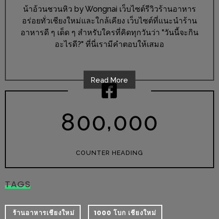
ร้าน
น้าอ้วนชวนหิว by Wongnai เว็บไซต์รีวิวร้านอาหาร
รวย
อร่อยทั่วเชียงใหม่และใกล้เคียง เว็บไซต์ที่แนะนำร้าน
เสน่ห์
อาหารดี ๆ เด็ด ๆ สำหรับใครที่คิดทุกวันว่า "วันนี้จะกิน
ของ
อะไรดี?" ที่นี่เรามีคำตอบให้เสมอ
เชียงใหม่
ที่
Read More
ต้อง
ไป
,
ลอง
8
0
0
0
0
0
16
ร้าน
COUNTER HEADING
อร่อย
ที่
TAGS
ต้อง
มา
​ ร้านอาหารเชียงใหม่
1000 โบก เชียงใหม่