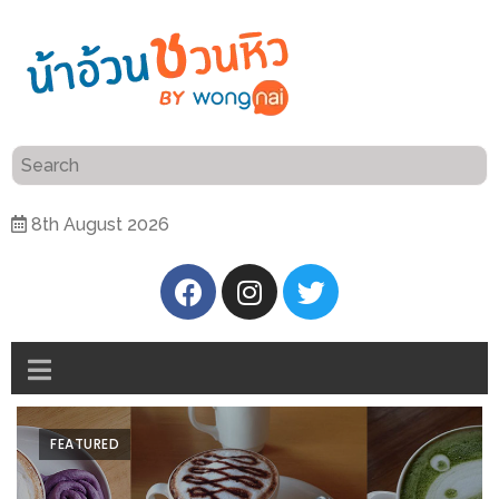
ร้าน
“เป็น
อาหาร
แสน”
แนะนำ
[PR]
8th August 2026
อิ่ม
เลือก
ร้าน
รับ
อาหาร
โชค
ที่
ที่
ต้องการ
โรงแรม
ศิริ
ติดต่อ
ปัน
FEATURED
น้า
นาฯ
อ้วน
เชียงใหม่