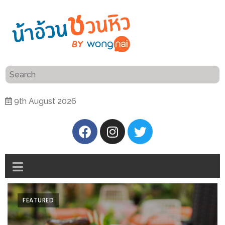
ร้าน
“เป็น
อาหาร
แสน”
แนะนำ
[PR]
9th August 2026
อิ่ม
เลือก
ร้าน
รับ
อาหาร
โชค
ที่
ที่
ต้องการ
โรงแรม
ศิริ
ติดต่อ
ปัน
FEATURED
น้า
นาฯ
อ้วน
เชียงใหม่