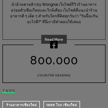
ร้าน
น้าอ้วนชวนหิว by Wongnai เว็บไซต์รีวิวร้านอาหาร
รวย
อร่อยทั่วเชียงใหม่และใกล้เคียง เว็บไซต์ที่แนะนำร้าน
เสน่ห์
อาหารดี ๆ เด็ด ๆ สำหรับใครที่คิดทุกวันว่า "วันนี้จะกิน
ของ
อะไรดี?" ที่นี่เรามีคำตอบให้เสมอ
เชียงใหม่
ที่
Read More
ต้อง
ไป
,
ลอง
8
0
0
0
0
0
16
ร้าน
COUNTER HEADING
อร่อย
ที่
TAGS
ต้อง
มา
​ ร้านอาหารเชียงใหม่
1000 โบก เชียงใหม่