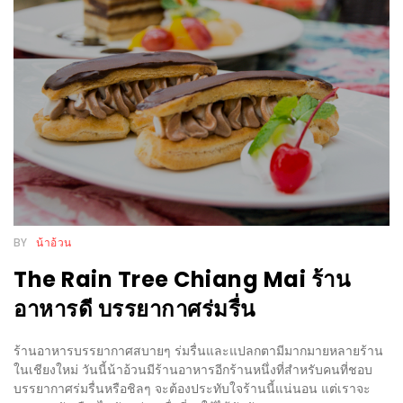
WONGNAI.COM
#มา
เดิน
นโยบาย
เล่น
ความ
กัน
เป็น
มั้ย
ส่วน
ใน
ตัว
ฐานะ
อะไร
ก็ได้
BY
น้าอ้วน
…
The Rain Tree Chiang Mai ร้าน
งาน
อาหารดี บรรยากาศร่มรื่น
เดียว
ที่
ร้านอาหารบรรยากาศสบายๆ ร่มรื่นและแปลกตามีมากมายหลายร้าน
ครบ
ในเชียงใหม่ วันนี้น้าอ้วนมีร้านอาหารอีกร้านหนึ่งที่สำหรับคนที่ชอบ
ครั้ง
บรรยากาศร่มรื่นหรือชิลๆ จะต้องประทับใจร้านนี้แน่นอน แต่เราจะ