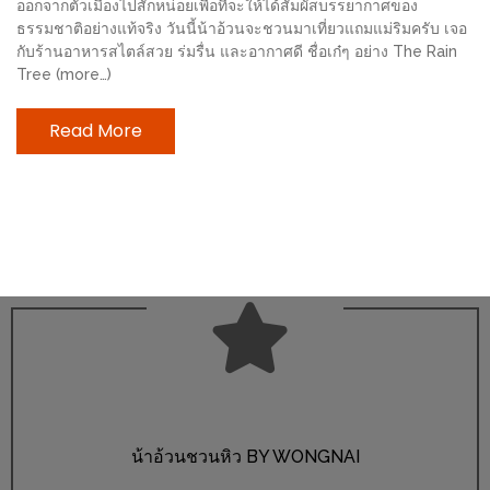
ออกจากตัวเมืองไปสักหน่อยเพื่อที่จะให้ได้สัมผัสบรรยากาศของ
ช้อป
ธรรมชาติอย่างแท้จริง วันนี้น้าอ้วนจะชวนมาเที่ยวแถมแม่ริมครับ เจอ
ชิ
กับร้านอาหารสไตล์สวย ร่มรื่น และอากาศดี ชื่อเก๋ๆ อย่าง The Rain
ลล์
Tree (more…)
ชิม
Read More
ที่
HIMMA
MARKET
FESTIVAL
10
ร้าน
พ่อ
ค้า
แซ่บ
แม่ค้า
น้าอ้วนชวนหิว BY WONGNAI
สวย