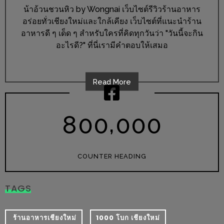
ร้าน
น้าอ้วนชวนหิว by Wongnai เว็บไซต์รีวิวร้านอาหาร
รวย
อร่อยทั่วเชียงใหม่และใกล้เคียง เว็บไซต์ที่แนะนำร้าน
เสน่ห์
อาหารดี ๆ เด็ด ๆ สำหรับใครที่คิดทุกวันว่า "วันนี้จะกิน
ของ
อะไรดี?" ที่นี่เรามีคำตอบให้เสมอ
เชียงใหม่
ที่
Read More
ต้อง
ไป
,
ลอง
8
0
0
0
0
0
16
ร้าน
COUNTER HEADING
อร่อย
ที่
TAGS
ต้อง
มา
​ ร้านอาหารเชียงใหม่
1000 โบก เชียงใหม่