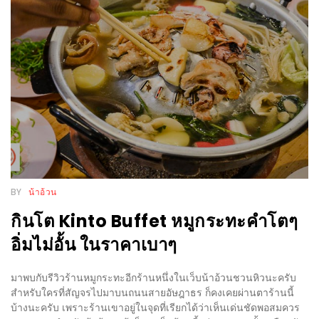
WONGNAI.COM
#มา
เดิน
นโยบาย
เล่น
ความ
กัน
เป็น
มั้ย
ส่วน
ใน
ตัว
ฐานะ
อะไร
ก็ได้
BY
น้าอ้วน
…
กินโต Kinto Buffet หมูกระทะคำโตๆ
งาน
อิ่มไม่อั้น ในราคาเบาๆ
เดียว
ที่
มาพบกับรีวิวร้านหมูกระทะอีกร้านหนึ่งในเว็บน้าอ้วนชวนหิวนะครับ
ครบ
สำหรับใครที่สัญจรไปมาบนถนนสายอัษฎาธร ก็คงเคยผ่านตาร้านนี้
ครั้ง
บ้างนะครับ เพราะร้านเขาอยู่ในจุดที่เรียกได้ว่าเห็นเด่นชัดพอสมควร