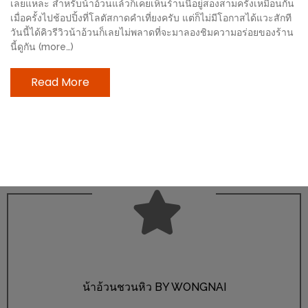
เลยแหละ สำหรับน้าอ้วนแล้วก็เคยเห็นร้านนี้อยู่สองสามครั้งเหมือนกัน
ช้อป
เมื่อครั้งไปช้อปปิ้งที่โลตัสกาดคำเที่ยงครับ แต่ก็ไม่มีโอกาสได้แวะสักที
ชิ
วันนี้ได้คิวรีวิวน้าอ้วนก็เลยไม่พลาดที่จะมาลองชิมความอร่อยของร้าน
ลล์
นี้ดูกัน (more…)
ชิม
Read More
ที่
HIMMA
MARKET
FESTIVAL
10
ร้าน
พ่อ
ค้า
แซ่บ
แม่ค้า
น้าอ้วนชวนหิว BY WONGNAI
สวย