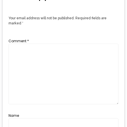
รับ
ประทาน
บุฟเฟ่ต์
Your email address will not be published.
Required fields are
marked
*
ฟรี
ที่
Comment
*
LE
CRYSTAL
เชียงใหม่
ฟรี
2
ท่าน
ลุ้น
รับ
GIFT
Name
VOUCHER