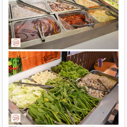
หิว
ข้าว
อะไร
เอ่ย
อร่อย
ที่สุด?
งาน
แฟร์
เรื่อง
บ้าน
ที่
ทุก
คน
ต้อง