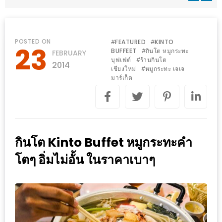
WONGNAI.COM
#มา
เดิน
นโยบาย
POSTED ON
FEATURED
KINTO
#
#
23
เล่น
BUFFEET
กินโต หมูกระทะ
#
FEBRUARY
ความ
บุฟเฟ่ต์
ร้านกินโต
#
กัน
2014
เป็น
เชียงใหม่
หมูกระทะ เจเจ
#
มั้ย
มาร์เก็ต
ส่วน
ใน
ตัว
ฐานะ
อะไร
ก็ได้
กินโต Kinto Buffet หมูกระทะคำ
…
โตๆ อิ่มไม่อั้น ในราคาเบาๆ
งาน
เดียว
ที่
ครบ
ครั้ง