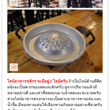
–
ช็อป
ฟิน
กิน
เพลิน
HFG
E-
NEWS
GAME
(SABAI
SEAFOOD)
ไลน์อาหารหลักๆ จะมีอยู่ 2 ไลน์ครับ
ถ้าเป็นไลน์ด้านที่ติด
HOMEPRO
ผนังจะเป็นพวกของสดและผักครับ ดูจากปริมาณแล้วมี
FAIR
หลายอย่างดี และเท่าที่ทดสอบมาแล้วสดและสะอาดครับ
ส่วนไลน์อาหารตรงกลางจะเป็นพวกอาหารทานเล่น และ
2017
น้ำจิ้ม มีของทานเล่นให้เลือกทานกันหลายอย่างเชียวครับ
เชียงใหม่