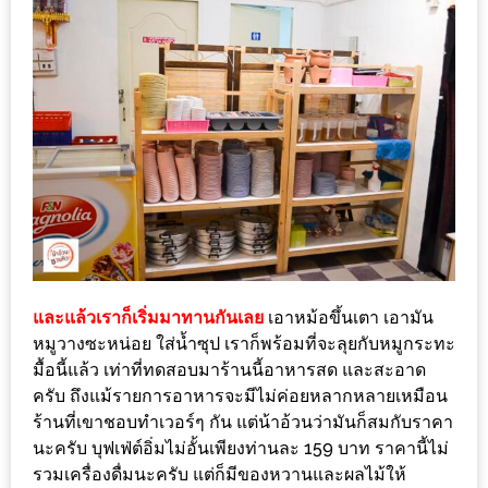
มา
พบ
สินค้า
เรื่อง
บ้าน
คุ้ม
ครบ
จบ
ที่
เดียว
HOMEPRO
และแล้วเราก็เริ่มมาทานกันเลย
เอาหม้อขึ้นเตา เอามัน
FAIR
หมูวางซะหน่อย ใส่น้ำซุป เราก็พร้อมที่จะลุยกับหมูกระทะ
2017
มื้อนี้แล้ว เท่าที่ทดสอบมาร้านนี้อาหารสด และสะอาด
ครับ ถึงแม้รายการอาหารจะมีไม่ค่อยหลากหลายเหมือน
เชียงใหม่
ร้านที่เขาชอบทำเวอร์ๆ กัน แต่น้าอ้วนว่ามันก็สมกับราคา
นะครับ บุฟเฟ่ต์อิ่มไม่อั้นเพียงท่านละ 159 บาท ราคานี้ไม่
จัด
รวมเครื่องดื่มนะครับ แต่ก็มีของหวานและผลไม้ให้
เต็ม