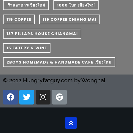
PINGFAI
​ ร้านอาหารเชียงใหม่
1000 โบก เชียงใหม่
FESTIVAL
3
119 COFFEE
119 COFFEE CHIANG MAI
อาหาร
137 PILLARS HOUSE CHIANGMAI
ญี่ปุ่น
ระดับ
15 EATERY & WINE
พรีเมียม
2BOYS HOMEMADE & HANDMADE CAFE เชียงใหม่
พร้อม
สุ
© 2012 Hungryfatguy.com by Wongnai
กี้
เนื้อ
หมู
ดำ
คู
โร
บูต