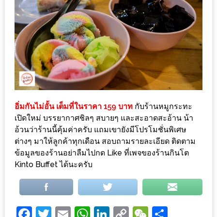
1
พา
เพื่อน
มา
ม่วน
กั๋น
บน
อิ่มกันไม่อั้น เต็มที่ในราคา 159 บาท
กับร้านหมูกระทะ
INSTAGRAM
เปิดใหม่ บรรยากาศชิลๆ สบายๆ และสะอาดสะอ้าน น้า
อ้วนว่าร้านนี้คุ้มค่าครับ แถมเขายังมีโปรโมชั่นพิเศษ
รวม
ต่างๆ มาให้ลูกค้าทุกเดือน สอบถามรายละเอียด ติดตาม
โปร
ข้อมูลของร้านอย่าลืมไปกด Like ที่เพจของร้านกินโต
Kinto Buffet ได้นะครับ
โม
ชั่
นวัน
แม่
Facebook
Twitter
Email
WhatsApp
LinkedIn
Copy
WeChat
Share