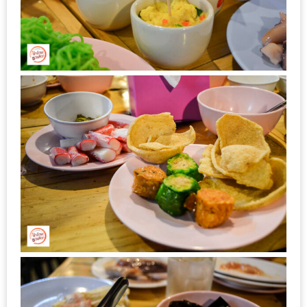
นโยบาย
ความ
เป็น
ส่วน
ตัว
ประกาศ
ผล
ผู้
โชค
ดี
กับ
น้า
อ้วน
ครั้ง
ที่