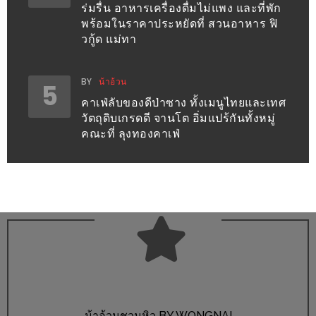
ร่มรื่น อาหารเครื่องดื่มไม่แพง และที่พัก
พร้อมในราคาประหยัดที่ สวนอาหาร ฟิ
ส่วนลด
วกู้ด แม่ทา
พิเศษ
ร้าน
BY
น้าอ้วน
อาหาร
5
คาเฟ่ลับของดีป่าซาง ทั้งเมนูไทยและเทศ
ใน
วัตถุดิบเกรดดี จานโต อิ่มแปร้กันทั้งหมู่
เชียงใหม่
คณะที่ ลุงทองคาเฟ่
หนาว
นัก
ใช่
ไหม?
แวะ
ไป
ผิง
ไฟ
น้าอ้วนชวนหิว BY WONGNAI