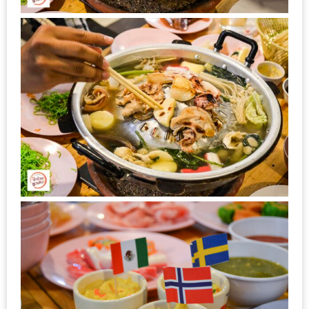
น้า
อ้วน
ติดต่อ
น้า
อ้วน
น้า
อ้วน
ชวน
คุย
นโยบาย
ความ
เป็น
ส่วน
ตัว