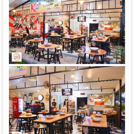
DISH
EVENT
ที่
ต้อง
ห้าม
พลาด
สำหรับ
ฤดู
หนาว
นี้
กับ
PING
FAI
FESTIVAL
2