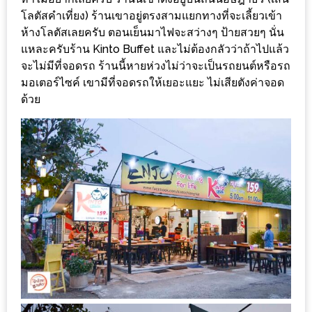
ลอง
โลตัสคำเที่ยง) ร้านเขาอยู่ตรงสามแยกทางที่จะเลี้ยวเข้า
ถนน
ห้างโลตัสเลยครับ ตอนเย็นมาไฟจะสว่างๆ ป้ายสวยๆ นั่น
คน
แหละครับร้าน Kinto Buffet และไม่ต้องกลัวว่าถ้าไปแล้ว
เดิน
จะไม่มีที่จอดรถ ร้านนี้หายห่วงไม่ว่าจะเป็นรถยนต์หรือรถ
วัน
มอเตอร์ไซค์ เขามีที่จอดรถให้เยอะแยะ ไม่เสียตังค่าจอด
อาทิตย์
ด้วย
ท่าแพ
เชียงใหม่
CART
CHECKOUT
DRAFT
–
บาร์บีคิว
สาว