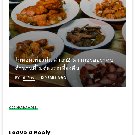
ดี
กับ
วงใน
แจก
ฟรี
LINE
GIFTCODE!
ไก่ทอดเที่ยงคืน สาขา2 ความอร่อยระดับ
ตำนานที่ไม่ต้องรอเที่ยงคืน
ลายแทง
BY
น้าอ้วน
12 YEARS AGO
ความ
อร่อย
ทั่ว
เชียงใหม่
COMMENT
ลุ้น
บัตร
Leave a Reply