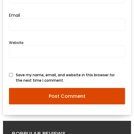
รับ
ประทาน
Email
อาหาร
มูลค่า
1,000
บาท
Website
ฟรี
3
รางวัล
Save my name, email, and website in this browser for
the next time I comment.
วัน
แม่
สุด
พิเศษ
โปร
โม
ชั่น
POPPULAR REVIEWS