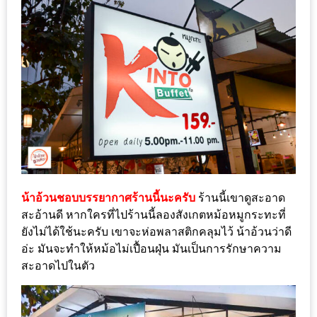
เหนือ
กับ
สลัด
หนุ่ม
บ้านนา
เมนู
เด็ด
จาก
ANNA
FARM
น้าอ้วนชอบบรรยากาศร้านนี้นะครับ
ร้านนี้เขาดูสะอาด
ที่
สะอ้านดี หากใครที่ไปร้านนี้ลองสังเกตหม้อหมูกระทะที่
เอาชนะ
ยังไม่ได้ใช้นะครับ เขาจะห่อพลาสติกคลุมไว้ น้าอ้วนว่าดี
ใจ
อ่ะ มันจะทำให้หม้อไม่เปื้อนฝุ่น มันเป็นการรักษาความ
กรรมการ
สะอาดไปในตัว
จาก
THE