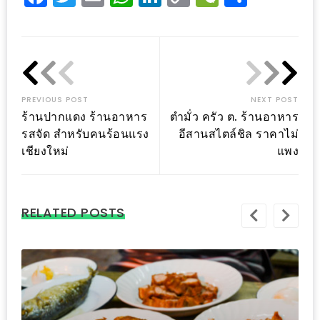
แห่ง
Link
ชาติ
2557
ร้าน
หมู
PREVIOUS POST
NEXT POST
ร้านปากแดง ร้านอาหาร
ตำมั่ว ครัว ต. ร้านอาหาร
กระทะ
รสจัด สำหรับคนร้อนแรง
อีสานสไตล์ชิล ราคาไม่
ทั่ว
เชียงใหม่
แพง
เชียงใหม่
TOP30
ราคา
RELATED POSTS
ไม่
เกิน
200
บาท
รีวิว