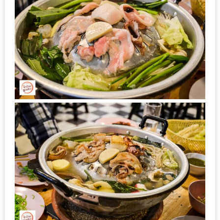
200
บาท
ชี้
เบาะแส
ความ
อร่อย
ตาม
รอย
น้า
อ้วน
ชวน
หิว
ติดต่อ