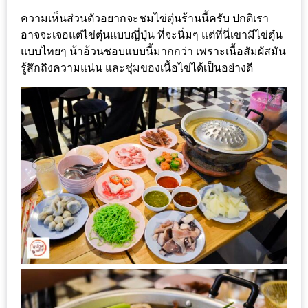
กับ
ความเห็นส่วนตัวอยากจะชมไข่ตุ๋นร้านนี้ครับ ปกติเรา
แผนที่
อาจจะเจอแต่ไข่ตุ๋นแบบญี่ปุ่น ที่จะนิ่มๆ แต่ที่นี่เขามีไข่ตุ๋น
แบบไทยๆ น้าอ้วนชอบแบบนี้มากกว่า เพราะเนื้อสัมผัสมัน
ร้าน
รู้สึกถึงความแน่น และชุ่มของเนื้อไข่ได้เป็นอย่างดี
หมู
กระทะ
ทั่ว
เชียงใหม่
งบ
ไม่
บาน
ปลาย
อิ่ม
ชิ
ลล์
ไม่
เกิน