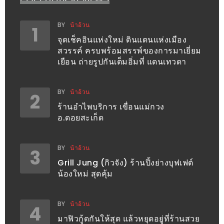
เด็ด
สำหรับ
BY
น้าอ้วน
1
คุณ
จุดเช็คอินแห่งใหม่ ดินแดนแห่งเมือง
สวรรค์ ครบพร้อมสรรพ์ของการมาเยี่ยม
แม่
เยือน ถ่ายรูปกันเต็มอิ่มที่ แดนเทวดา
ที่รัก
2560
BY
น้าอ้วน
2
สบาย
ร้านอำไพบริการ เขื่อนแม่กวง
อ.ดอยสะเก็ด
ใจ๋…
สไตล์
นิมมาน
BY
น้าอ้วน
3
(ดี
Grill Jung (กิวจัง) ร้านปิ้งย่างบุฟเฟต์
น้องใหม่ สุดคุ้ม
คอน
โด
นิม)
BY
น้าอ้วน
4
เชียงใหม่
มาฟิวกู้ดกันให้สุด แล้วหยุดอยู่ที่ร้านสวย