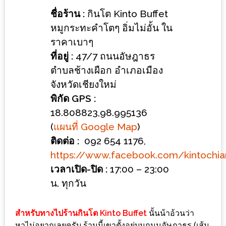
ร้าน
ชื่อร้าน :
กินโต Kinto Buffet
รวย
หมูกระทะคำโตๆ อิ่มไม่อั้น ใน
เสน่ห์
ราคาเบาๆ
ของ
ที่อยู่ :
47/7 ถนนอัษฎาธร
เชียงใหม่
ตำบลช้างเผือก อำเภอเมือง
ที่
จังหวัดเชียงใหม่
ต้อง
พิกัด GPS :
ไป
18.808823,98.995136
ลอง
(
แผนที่ Google Map
)
ติดต่อ :
092 654 1176,
16
https://www.facebook.com/kintochi
ร้าน
เวลาเปิด-ปิด :
17:00 – 23:00
อร่อย
น. ทุกวัน
ที่
ต้อง
มา
สำหรับทางไปร้านกินโต Kinto Buffet
นั้นน้าอ้วนว่า
หาไม่อยากเลยครับ ร้านนี้เขาตั้งอยู่บนถนนอัษฎาธร (เส้น