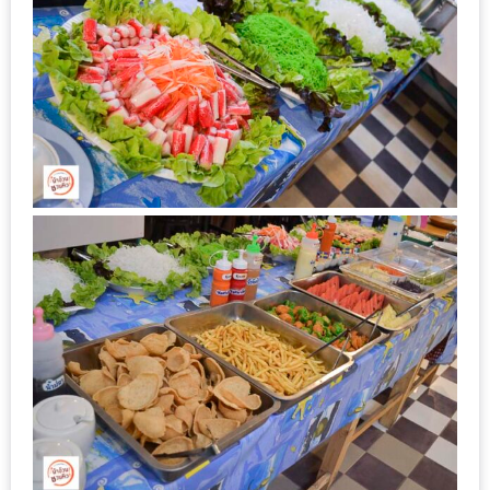
ใหญ่
ที่สุด
ใน
โลก
กับ
โรง
แรม
ฮอ
ลิ
เดย์
อินน์
เชียงใหม่
PANDA
TIME
: