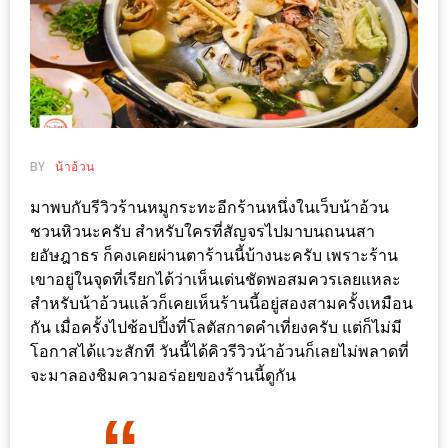
ช้อป
ชิ
ลล์
ชิม
ที่
HIMMA
BY
น้าอ้วน
MARKET
มาพบกับรีวิวร้านหมูกระทะอีกร้านหนึ่งในเว็บน้าอ้วน
FESTIVAL
ชวนหิวนะครับ สำหรับใครที่สัญจรไปมาบนถนนสา
ยอัษฎาธร ก็คงเคยผ่านตาร้านนี้บ้างนะครับ เพราะร้าน
10
เขาอยู่ในจุดที่เรียกได้ว่าเห็นเด่นชัดพอสมควรเลยแหละ
ร้าน
สำหรับน้าอ้วนแล้วก็เคยเห็นร้านนี้อยู่สองสามครั้งเหมือน
พ่อ
กัน เมื่อครั้งไปช้อปปิ้งที่โลตัสกาดคำเที่ยงครับ แต่ก็ไม่มี
ค้า
โอกาสได้แวะสักที วันนี้ได้คิวรีวิวน้าอ้วนก็เลยไม่พลาดที่
แซ่บ
จะมาลองชิมความอร่อยของร้านนี้ดูกัน
แม่ค้า
สวย