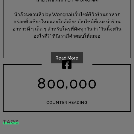
อุ่นๆ
ปิ้ง
น้าอ้วนชวนหิว by Wongnai เว็บไซต์รีวิวร้านอาหาร
มาร์ช
อร่อยทั่วเชียงใหม่และใกล้เคียง เว็บไซต์ที่แนะนำร้าน
เมล
อาหารดี ๆ เด็ด ๆ สำหรับใครที่คิดทุกวันว่า "วันนี้จะกิน
โล่
อะไรดี?" ที่นี่เรามีคำตอบให้เสมอ
พร้อม
ชิม
Read More
และ
ช้อป
ที่
,
8
0
0
0
0
0
เดียว
ครบ
ที่
COUNTER HEADING
งาน
LEO
TAGS
PRESENTS