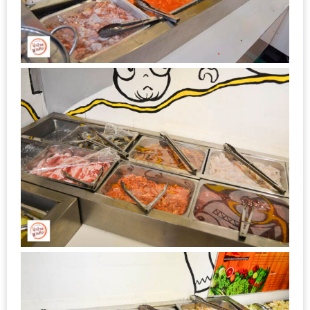
ชม
มาก
ที่สุด
ประจำ
ปี
2557
กิจกรรม
ชิง
รางวัล
กับ
สมาชิก
ENEWS
น้า
อ้วน
ชวน