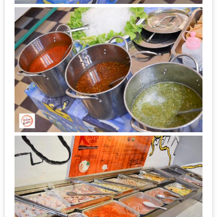
ทำไม
เรา
ไม่
ทำ
อาหาร
ทาน
เอง?
SHOP
TOP
10
รีวิว
ร้าน
อาหาร
ที่
เข้า