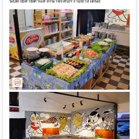
นับด้วยสายตาแล้วก็น่าจะสิบกว่าอย่างได้นะ
งาน
เดียว
ทั้ง
ช้อป
กิน
เที่ยว
พร้อม
โปร
โม
ชั่น
สำหรับ
คน
รัก
บ้าน
มากมาย