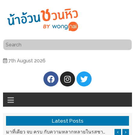
ร้าน
“เป็น
อาหาร
แสน”
แนะนำ
[PR]
7th August 2026
อิ่ม
เลือก
ร้าน
รับ
อาหาร
โชค
ที่
ที่
ต้องการ
โรงแรม
ศิริ
ติดต่อ
ปัน
Latest Posts
น้า
นาฯ
อ้วน
รสชาติที่ Chez Nous สันกำแพง
มาที่เดียว จบ ครบ กับความหลากหลายในรสชาติที่นำมาจากทั่วเมืองจีนที่ HAN The Chinese Cuisine
เชียงใหม่