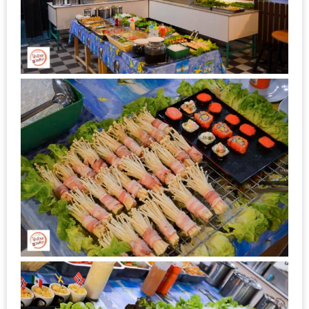
MAPS
MY
ACCOUNT
NEW
FACEBOOK
TIMELINE
POLICY
OKTOBERFEST
ครั้ง
ที่
2
เทศกาล
เบียร์
ที่