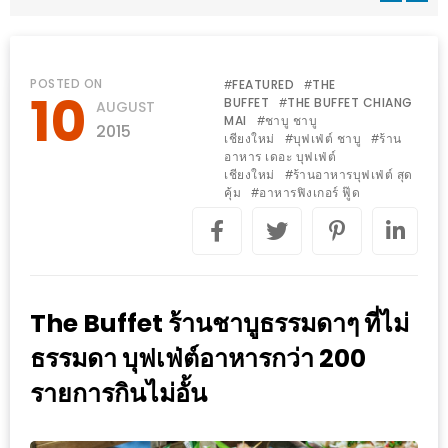
WONGNAI.COM
#มา
เดิน
นโยบาย
POSTED ON
FEATURED
THE
#
#
10
เล่น
BUFFET
THE BUFFET CHIANG
#
AUGUST
ความ
MAI
ชาบู ชาบู
#
กัน
2015
เป็น
เชียงใหม่
บุฟเฟ่ต์ ชาบู
ร้าน
#
#
มั้ย
อาหาร เดอะ บุฟเฟ่ต์
ส่วน
เชียงใหม่
ร้านอาหารบุฟเฟ่ต์ สุด
#
ใน
คุ้ม
อาหารฟิงเกอร์ ฟู๊ด
ตัว
#
ฐานะ
อะไร
ก็ได้
…
The Buffet ร้านชาบูธรรมดาๆ ที่ไม่
งาน
เดียว
ธรรมดา บุฟเฟ่ต์อาหารกว่า 200
ที่
รายการกินไม่อั้น
ครบ
ครั้ง