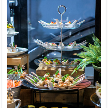
หิว
ข้าว
อะไร
เอ่ย
อร่อย
ที่สุด?
งาน
แฟร์
เรื่อง
บ้าน
ที่
ทุก
คน
ต้อง