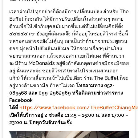
ร้าน
รวย
เวลาผ่านไป ทุกอย่างก็ต้องมีการเปลี่ยนแปลง สำหรับ The
Buffet ก็เช่นกัน ได้มีการปรับเปลี่ยนในส่วนต่างๆ หลาย
เสน่ห์
ด้านเพื่อให้เข้ากับยุคสมัยมากขึ้น แต่ที่ไม่เปลี่ยนคือที่ตั้ง
ของ
๕๕๕๕๕ เขายังอยู่ที่เดิมนะจ๊ะ ก็คืออยู่ในซอยสิโรรส ชื่อนี้
เชียงใหม่
หลายคนอาจจะยังไม่คุ้นหู เอาเป็นว่าถ้ามาจากประตูสวน
ที่
ดอก มุ่งหน้าไปยังเส้นหลังมอ ให้ตรงมาเรื่อยๆ ผ่านโรง
ต้อง
พยาบาลสวนดอก แล้วจะเจอสามแยกไฟแดง ที่ด้านขวา
ไป
จะมีร้าน McDonald’s อยู่ซึ่งถ้าสังเกตุตรงซ้ายมือจะมีซอย
อยู่ นั่นแหละจ่ะ ซอยสิโรรส (ทางไปโรงแรมสวนดอก
ลอง
แก้ว) ให้เราเลี้ยวรถเข้าไปแป๊บเดียว ร้าน The Buffet ก็จะ
อยู่ทางด้านขวามือ ถ้าหาไม่เจอ
โทรถามทาง 052-
16
089568 และ 099-2962969 หรือติดตามข่าวสารทาง
ร้าน
Facebook
อร่อย
ได้ที่
https://www.facebook.com/TheBuffetChiangMa
ที่
เปิดให้บริการอยู่ 2 ช่วงคือ 11:45 – 15:00 น. และ 17:00 –
ต้อง
23:00 น. ปิดทุกวันจันทร์นะจ๊ะ
มา