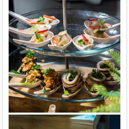
200
บาท
ชี้
เบาะแส
ความ
อร่อย
ตาม
รอย
น้า
อ้วน
ชวน
หิว
ติดต่อ