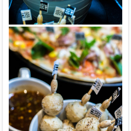
นโยบาย
ความ
เป็น
ส่วน
ตัว
ประกาศ
ผล
ผู้
โชค
ดี
กับ
น้า
อ้วน
ครั้ง
ที่