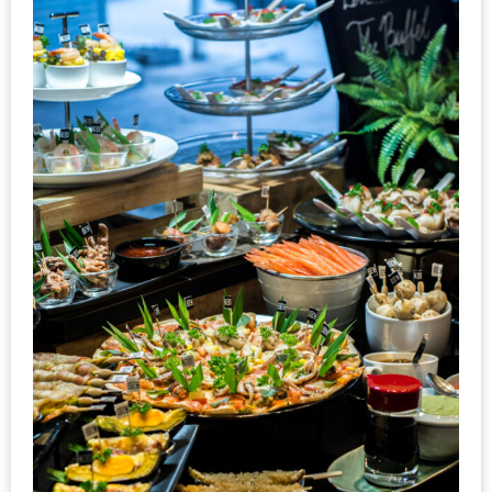
ะ
สุด
เด็ด
ที่
AIKO
(THE
UP,
RAMA
3)
อาหาร
โดน
ใจ
ภาพ
ใส
ปิ๊