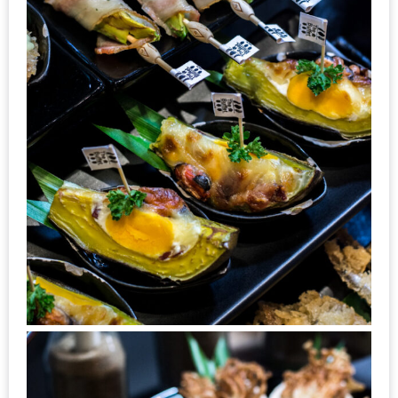
แห่ง
ชาติ
2557
ร้าน
หมู
กระทะ
ทั่ว
เชียงใหม่
TOP30
ราคา
ไม่
เกิน
200
บาท
รีวิว