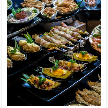
PINGFAI
FESTIVAL
3
อาหาร
ญี่ปุ่น
ระดับ
พรีเมียม
พร้อม
สุ
กี้
เนื้อ
หมู
ดำ
คู
โร
บูต