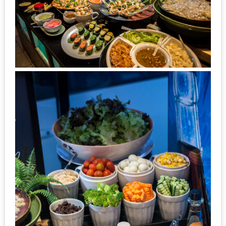
ใหญ่
ที่สุด
ใน
โลก
กับ
โรง
แรม
ฮอ
ลิ
เดย์
อินน์
เชียงใหม่
PANDA
TIME
: