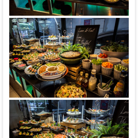
MAPS
MY
ACCOUNT
NEW
FACEBOOK
TIMELINE
POLICY
OKTOBERFEST
ครั้ง
ที่
2
เทศกาล
เบียร์
ที่