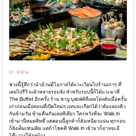
ช้อป
ชิ
ลล์
ชิม
ที่
HIMMA
MARKET
FESTIVAL
BY
น้าอ้วน
10
ช่วงนี้รู้สึกว่าน้าอ้วนมีโอกาสได้แวะเวียนไปร้านเก่าๆ ที่
ร้าน
เคยไปรีวิวแล้วหลายรอบจัง สำหรับรอบนี้ก็ได้แวะมาที่
พ่อ
The Buffet อีกครั้ง ร้าน ชาบู บุฟเฟ่ต์ที่เคยโด่งดังเมื่อครั้น
ค้า
เก่าก่อนเมื่อตอนที่เปิดใหม่ๆ แทบจะเรียกได้ว่าต้องจองคิว
แซ่บ
กันข้ามวัน ข้ามคืนกันเลยทีเดียว ใครหวังที่จะ Walk In
เข้ามานี่หมดสิทธิ์ แต่ตอนนี้ลูกค้าก็ยังเหนียวแน่น ทุกรอบ
แม่ค้า
ก็ยังเต็มเช่นเดิม แต่ถ้าโชคดี Walk In เข้ามาก็อาจจะมี
สวย
โต๊ะว่างให้อยู่บ้าง