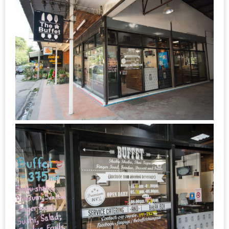
ลอง
ถนน
คน
เดิน
วัน
อาทิตย์
ท่าแพ
เชียงใหม่
CART
CHECKOUT
DRAFT
–
บาร์บีคิว
สาว