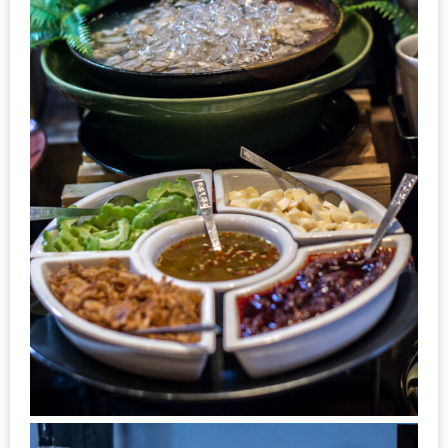
ชม
มาก
ที่สุด
ประจำ
ปี
2557
กิจกรรม
ชิง
รางวัล
กับ
สมาชิก
ENEWS
น้า
อ้วน
ชวน