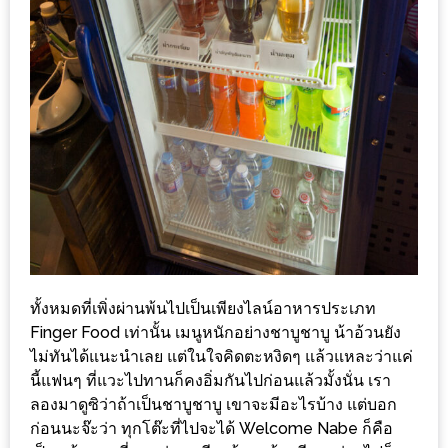
อั้น
กิน
ไม่
ยั้ง
หมู
กระทะ
&
ทะเล
เผา
เชียงใหม่
งบ
ทั้งหมดที่เพิ่งผ่านพ้นไปเป็นเพียงไลน์อาหารประเภท
ไม่
Finger Food เท่านั้น เมนูหนักอย่างชาบูชาบู น้าอ้วนยัง
บาน
ไม่ทันได้แนะนำเลย แต่ในใจคิดตะหงิดๆ แล้วแหละว่าแค่
ปลาย
นี้แฟนๆ ที่แวะไปทานก็คงอิ่มกันไปก่อนแล้วมั้งนั่น เรา
ไม่
ลองมาดูซิว่าถ้าเป็นชาบูชาบู เขาจะมีอะไรบ้าง แต่บอก
เกิน
ก่อนนะจ๊ะว่า ทุกโต๊ะที่ไปจะได้ Welcome Nabe ก็คือ