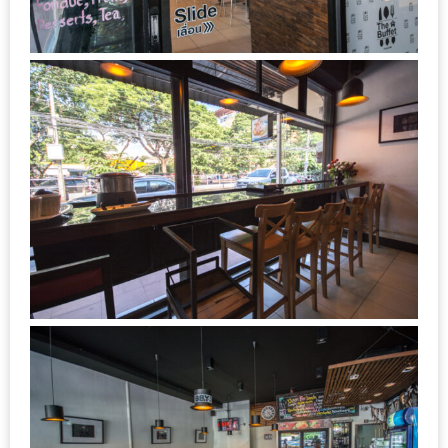
เหนือ
กับ
สลัด
หนุ่ม
บ้านนา
เมนู
เด็ด
จาก
ANNA
FARM
ที่
เอาชนะ
ใจ
กรรมการ
จาก
THE