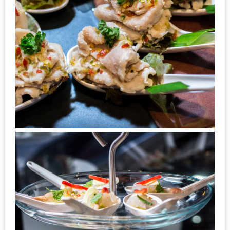
กับ
แผนที่
ร้าน
หมู
กระทะ
ทั่ว
เชียงใหม่
งบ
ไม่
บาน
ปลาย
อิ่ม
ชิ
ลล์
ไม่
เกิน