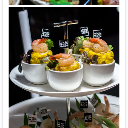
เด็ด
สำหรับ
คุณ
แม่
ที่รัก
2560
สบาย
ใจ๋…
สไตล์
นิมมาน
(ดี
คอน
โด
นิม)
เชียงใหม่