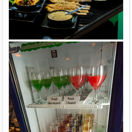
งด้วย
HUAWEI
G7
PLUS
สมา
ร์ท
โฟน
ที่
เอาใจ
ขา
กิน
โดย
เฉพาะ
อิ่ม
ไม่