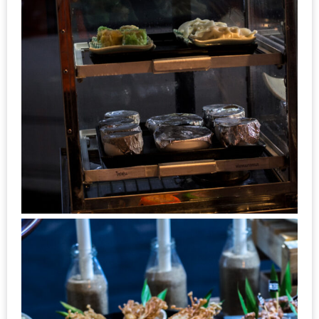
อุ่นๆ
ปิ้ง
มาร์ช
เมล
โล่
พร้อม
ชิม
และ
ช้อป
ที่
เดียว
ครบ
ที่
งาน
LEO
PRESENTS