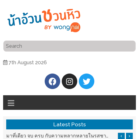
ร้าน
“เป็น
อาหาร
แสน”
แนะนำ
[PR]
7th August 2026
อิ่ม
เลือก
ร้าน
รับ
อาหาร
โชค
ที่
ที่
ต้องการ
โรงแรม
ศิริ
ติดต่อ
ปัน
Latest Posts
น้า
นาฯ
อ้วน
มาที่เดียว จบ ครบ กับความหลากหลายในรสชาติที่นำมาจากทั่วเมืองจีนที่ HAN The Chinese Cuisine
แวะมาชิลยามเย็น กับจุดเช็คอินชมวิวดอยสุเทพสุดฟิน เครื่องดื่มและอาหารครบครันที่ Pool House
เชียงใหม่