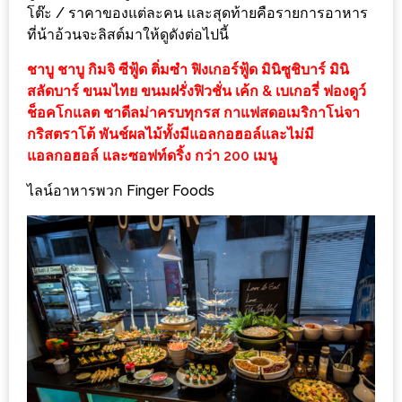
งาน
โต๊ะ / ราคาของแต่ละคน และสุดท้ายคือรายการอาหาร
ที่น้าอ้วนจะลิสต์มาให้ดูดังต่อไปนี้
เดียว
ทั้ง
ชาบู ชาบู กิมจิ ซีฟู้ด ติ่มซำ ฟิงเกอร์ฟู้ด มินิซูชิบาร์ มินิ
ช้อป
สลัดบาร์ ขนมไทย ขนมฝรั่งฟิวชั่น เค้ก & เบเกอรี่ ฟองดูว์
กิน
ช็อคโกแลต ชาดีลม่าครบทุกรส กาแฟสดอเมริกาโน่จา
กริสตราโต้ พันช์ผลไม้ทั้งมีแอลกอฮอล์และไม่มี
เที่ยว
แอลกอฮอล์ และซอฟท์ดริ้ง กว่า 200 เมนู
พร้อม
โปร
ไลน์อาหารพวก Finger Foods
โม
ชั่น
สำหรับ
คน
รัก
บ้าน
มากมาย