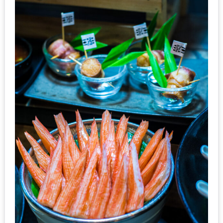
น้า
อ้วน
ติดต่อ
น้า
อ้วน
น้า
อ้วน
ชวน
คุย
นโยบาย
ความ
เป็น
ส่วน
ตัว