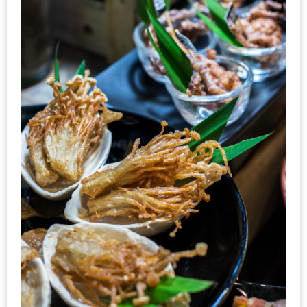
รับ
ประทาน
อาหาร
มูลค่า
1,000
บาท
ฟรี
3
รางวัล
วัน
แม่
สุด
พิเศษ
โปร
โม
ชั่น