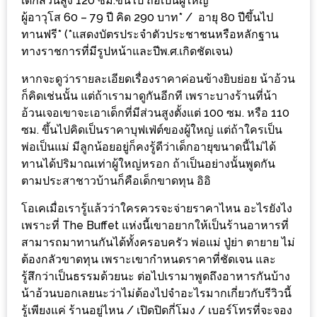
–
เด็กส่วนสูง 120 ซม.ขึ้นไป ถือเป็นผู้ใหญ่
ผู้อาวุโส 60 – 79 ปี คิด 290 บาท* / อายุ 80 ปีขึ้นไป
ช็อป
ทานฟรี* (*แสดงบัตรประจำตัวประชาชนหรือหลักฐาน
ฟิน
ทางราชการที่มีรูปหน้าและปีพ.ศ.เกิดชัดเจน)
กิน
เพลิน
หากจะดูว่ารายละเอียดเรื่องราคาค่อนข้างยิบย่อย น้าอ้วน
ก็คิดเช่นนั้น แต่ถ้าเรามาดูกันอีกที เพราะบางร้านที่น้า
อ้วนเจอเขาจะเอาเด็กที่มีส่วนสูงตั้งแต่ 100 ซม. หรือ 110
HFG
ซม. ขึ้นไปคิดเป็นราคาบุฟเฟ่ต์ของผู้ใหญ่ แต่ถ้าใครเป็น
E-
พ่อเป็นแม่ มีลูกน้อยอยู่ก็คงรู้ดีว่าเด็กอายุขนาดนี้ไม่ได้
NEWS
ทานได้ปริมาณเท่าผู้ใหญ่หรอก ถ้าเป็นอย่างนั้นพูดกัน
GAME
ตามประสาชาวบ้านก็คือเด็กขาดทุน อิอิ
(SABAI
โอเคเมื่อเรารู้แล้วว่าใครควรจะจ่ายราคาไหน อะไรยังไง
SEAFOOD)
เพราะที่ The Buffet แห่งนี้เขาอยากให้เป็นร้านอาหารที่
สามารถมาทานกันได้ทั้งครอบครัว พ่อแม่ ปู่ย่า ตายาย ไม่
HOMEPRO
ต้องกลัวขาดทุน เพราะเขากำหนดราคาที่ชัดเจน และ
FAIR
รู้สึกว่าเป็นธรรมด้วยนะ ต่อไปเรามาพูดถึงอาหารกันบ้าง
2017
น้าอ้วนบอกเลยนะว่าไม่ต้องไปจำอะไรมากเกี่ยวกับรีวิวนี้
เชียงใหม่
รู้เพียงแค่ ร้านอยู่ไหน / เปิดปิดกี่โมง / เบอร์โทรที่จะจอง