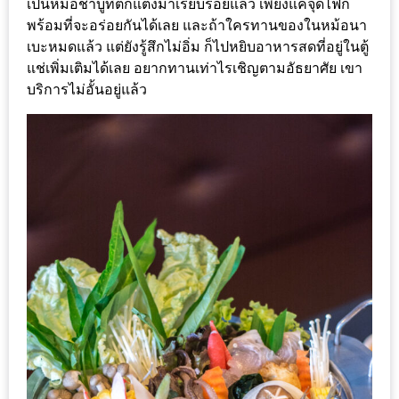
เป็นหม้อชาบูที่ตกแต่งมาเรียบร้อยแล้ว เพียงแค่จุดไฟก็
300
พร้อมที่จะอร่อยกันได้เลย และถ้าใครทานของในหม้อนา
บาท
เบะหมดแล้ว แต่ยังรู้สึกไม่อิ่ม ก็ไปหยิบอาหารสดที่อยู่ในตู้
แช่เพิ่มเติมได้เลย อยากทานเท่าไรเชิญตามอัธยาศัย เขา
เกี่ยว
บริการไม่อั้นอยู่แล้ว
กับ
เว็บ
น้า
อ้วน
ชวน
หิว
เจ้าของ
ร้าน
แนะนำ
ร้าน
เพื่อน