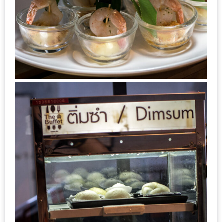
ส่วนลด
พิเศษ
ร้าน
อาหาร
ใน
เชียงใหม่
หนาว
นัก
ใช่
ไหม?
แวะ
ไป
ผิง
ไฟ