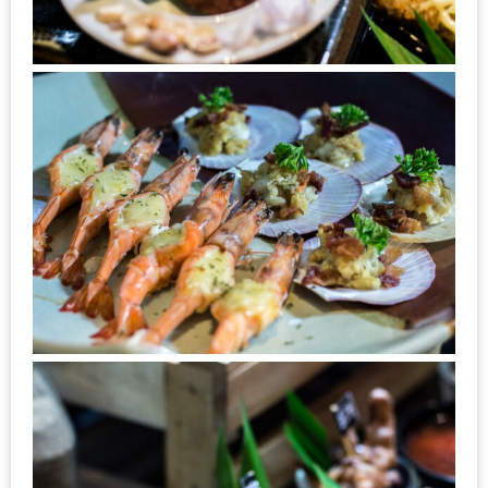
รับ
ประทาน
บุฟเฟ่ต์
ฟรี
ที่
LE
CRYSTAL
เชียงใหม่
ฟรี
2
ท่าน
ลุ้น
รับ
GIFT
VOUCHER