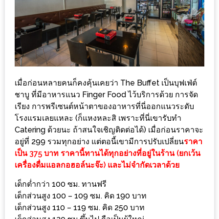
DISH
EVENT
ที่
ต้อง
ห้าม
พลาด
เมื่อก่อนหลายคนก็คงคุ้นเคยว่า The Buffet เป็นบุฟเฟ่ต์
ชาบู ที่มีอาหารแนว Finger Food ไว้บริการด้วย การจัด
สำหรับ
เรียง การพรีเซนต์หน้าตาของอาหารที่นี่ออกแนวระดับ
ฤดู
โรงแรมเลยแหละ (ก็แหงหละสิ เพราะที่นี่เขารับทำ
หนาว
Catering ด้วยนะ ถ้าสนใจเชิญติดต่อได้) เมื่อก่อนราคาจะ
นี้
อยู่ที่ 299 รวมทุกอย่าง แต่ตอนี้เขามีการปรับเปลี่ยน
ราคา
กับ
เป็น 375 บาท ราคานี้ทานได้ทุกอย่างที่อยู่ในร้าน (ยกเว้น
PING
เครื่องดื่มแอลกอฮอล์นะจ๊ะ) และไม่จำกัดเวลาด้วย
FAI
เด็กต่ำกว่า 100 ซม. ทานฟรี
FESTIVAL
เด็กส่วนสูง 100 – 109 ซม. คิด 190 บาท
2
เด็กส่วนสูง 110 – 119 ซม. คิด 250 บาท