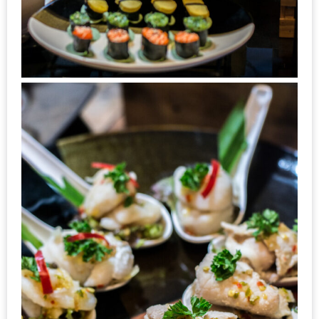
มา
พบ
สินค้า
เรื่อง
บ้าน
คุ้ม
ครบ
จบ
ที่
เดียว
HOMEPRO
FAIR
2017
เชียงใหม่
จัด
เต็ม