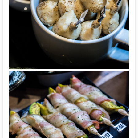
1
พา
เพื่อน
มา
ม่วน
กั๋น
บน
INSTAGRAM
รวม
โปร
โม
ชั่
นวัน
แม่