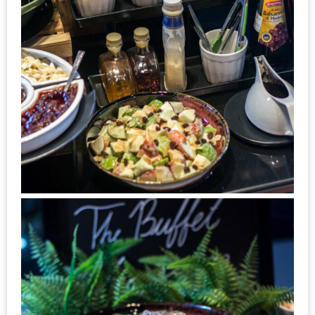
ทำไม
เรา
ไม่
ทำ
อาหาร
ทาน
เอง?
SHOP
TOP
10
รีวิว
ร้าน
อาหาร
ที่
เข้า