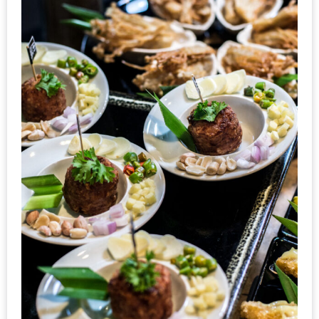
ดี
กับ
วงใน
แจก
ฟรี
LINE
GIFTCODE!
ลายแทง
ความ
อร่อย
ทั่ว
เชียงใหม่
ลุ้น
บัตร