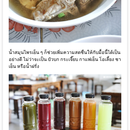
แห่ง
ชาติ
2557
ร้าน
หมู
กระทะ
น้ำสมุนไพรเย็น ๆ ก็ช่วยเพิ่มความสดชื่นให้กับมื้อนี้ได้เป็น
ทั่ว
อย่างดี ไม่ว่าจะเป็น บัวบก กระเจี๊ยบ กาแฟเย็น โอเลี้ยง ชา
เชียงใหม่
เย็น หรือน้ำฝรั่ง
TOP30
ราคา
ไม่
เกิน
200
บาท
รีวิว