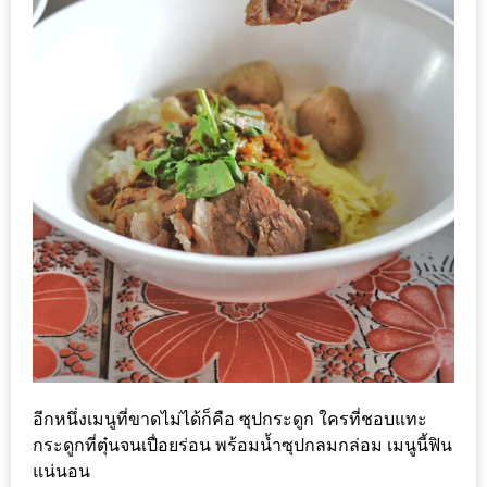
นโยบาย
ความ
เป็น
ส่วน
ตัว
ประกาศ
ผล
ผู้
โชค
ดี
กับ
น้า
อ้วน
อีกหนึ่งเมนูที่ขาดไม่ได้ก็คือ ซุปกระดูก ใครที่ชอบแทะ
กระดูกที่ตุ๋นจนเปื่อยร่อน พร้อมน้ำซุปกลมกล่อม เมนูนี้ฟิน
ครั้ง
แน่นอน
ที่