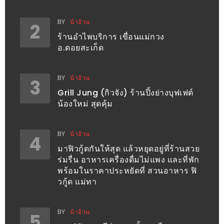
PINGFAI
FESTIVAL
BY
น้าอ้วน
2
3
ร้านอำไพบริการ เขื่อนแม่กวง
อ.ดอยสะเก็ด
อาหาร
ญี่ปุ่น
BY
น้าอ้วน
ระดับ
3
Grill Jung (กิวจัง) ร้านปิ้งย่างบุฟเฟต์
พรีเมียม
น้องใหม่ สุดคุ้ม
พร้อม
สุ
BY
น้าอ้วน
กี้
4
มาฟิวกู้ดกันให้สุด แล้วหยุดอยู่ที่ร้านสวย
เนื้อ
ร่มรื่น อาหารเครื่องดื่มไม่แพง และที่พัก
หมู
พร้อมในราคาประหยัดที่ สวนอาหาร ฟิ
ดำ
วกู้ด แม่ทา
คู
โร
BY
น้าอ้วน
5
บูต