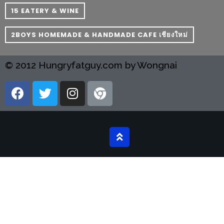
อั้น
15 EATERY & WINE
กิน
ไม่
2BOYS HOMEMADE & HANDMADE CAFE เชียงใหม่
ยั้ง
หมู
© 2012 Hungryfatguy.com by Wongnai
กระทะ
&
ทะเล
เผา
เชียงใหม่
งบ
ไม่
บาน
ปลาย
ไม่
เกิน