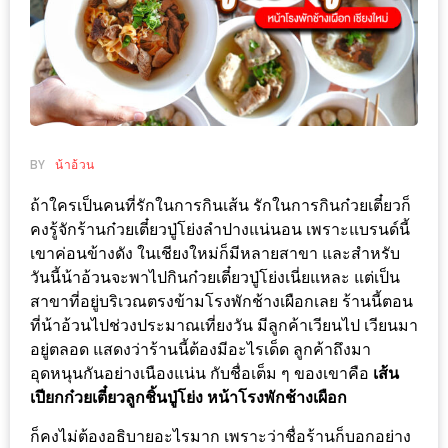
ช้อป
ชิ
ลล์
ชิม
ที่
HIMMA
BY
น้าอ้วน
MARKET
ถ้าใครเป็นคนที่รักในการกินเส้น รักในการกินก๋วยเตี๋ยวก็
FESTIVAL
คงรู้จักร้านก๋วยเตี๋ยวปู่โย่งลำปางแน่นอน เพราะแบรนด์นี้
เขาค่อนข้างดัง ในเชียงใหม่ก็มีหลายสาขา และสำหรับ
10
วันนี้น้าอ้วนจะพาไปกินก๋วยเตี๋ยวปู่โย่งเนี่ยแหละ แต่เป็น
ร้าน
สาขาที่อยู่บริเวณตรงข้ามโรงพักช้างเผือกเลย ร้านนี้ตอน
พ่อ
ที่น้าอ้วนไปช่วงประมาณเที่ยงวัน มีลูกค้าเวียนไป เวียนมา
ค้า
อยู่ตลอด แสดงว่าร้านนี้ต้องมีอะไรเด็ด ลูกค้าถึงมา
แซ่บ
อุดหนุนกันอย่างเนืองแน่น กับชื่อเต็ม ๆ ของเขาคือ
เส้น
เปียกก๋วยเตี๋ยวลูกชิ้นปู่โย่ง หน้าโรงพักช้างเผือก
แม่ค้า
สวย
ก็คงไม่ต้องอธิบายอะไรมาก เพราะว่าชื่อร้านก็บอกอย่าง