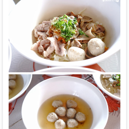
กับ
แผนที่
ร้าน
หมู
กระทะ
ทั่ว
เชียงใหม่
งบ
ไม่
บาน
ปลาย
อิ่ม
ชิ
ลล์
ไม่
เกิน