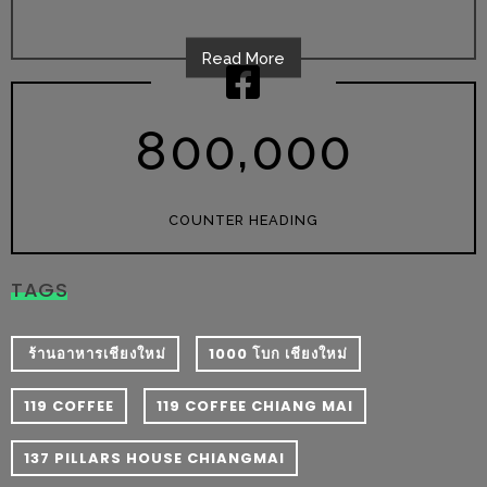
งด้วย
HUAWEI
Read More
G7
PLUS
,
8
0
0
0
0
0
สมา
ร์ท
โฟน
COUNTER HEADING
ที่
เอาใจ
TAGS
ขา
กิน
โดย
​ ร้านอาหารเชียงใหม่
1000 โบก เชียงใหม่
เฉพาะ
119 COFFEE
119 COFFEE CHIANG MAI
อิ่ม
137 PILLARS HOUSE CHIANGMAI
ไม่