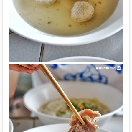
น้า
อ้วน
ติดต่อ
น้า
อ้วน
น้า
อ้วน
ชวน
คุย
นโยบาย
ความ
เป็น
ส่วน
ตัว