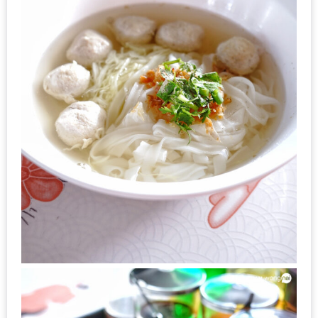
DISH
EVENT
ที่
ต้อง
ห้าม
พลาด
สำหรับ
ฤดู
หนาว
นี้
กับ
PING
FAI
FESTIVAL
2