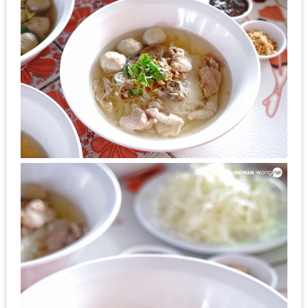
เหนือ
กับ
สลัด
หนุ่ม
บ้านนา
เมนู
เด็ด
จาก
ANNA
FARM
ที่
เอาชนะ
ใจ
กรรมการ
จาก
THE