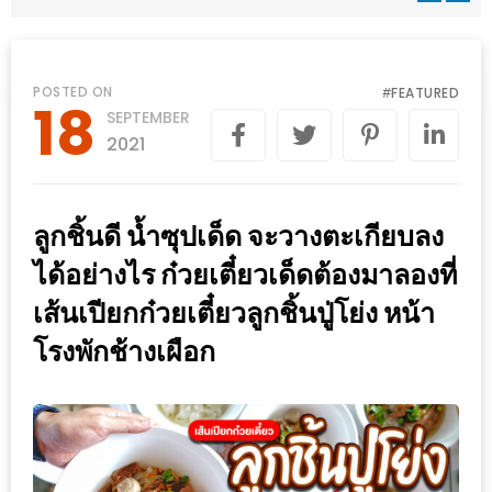
WONGNAI.COM
#มา
เดิน
นโยบาย
POSTED ON
FEATURED
#
18
เล่น
SEPTEMBER
ความ
กัน
2021
เป็น
มั้ย
ส่วน
ใน
ตัว
ลูกชิ้นดี น้ำซุปเด็ด จะวางตะเกียบลง
ฐานะ
อะไร
ได้อย่างไร ก๋วยเตี๋ยวเด็ดต้องมาลองที่
ก็ได้
เส้นเปียกก๋วยเตี๋ยวลูกชิ้นปู่โย่ง หน้า
…
โรงพักช้างเผือก
งาน
เดียว
ที่
ครบ
ครั้ง