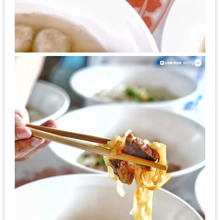
ชม
มาก
ที่สุด
ประจำ
ปี
2557
กิจกรรม
ชิง
รางวัล
กับ
สมาชิก
ENEWS
น้า
อ้วน
ชวน