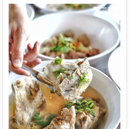
1
พา
เพื่อน
มา
ม่วน
กั๋น
บน
INSTAGRAM
รวม
โปร
โม
ชั่
นวัน
แม่