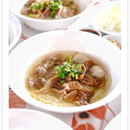
ทำไม
เรา
ไม่
ทำ
อาหาร
ทาน
เอง?
SHOP
TOP
10
รีวิว
ร้าน
อาหาร
ที่
เข้า