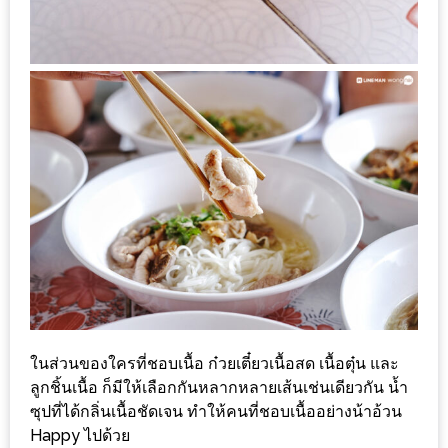
งาน
เดียว
ทั้ง
ช้อป
กิน
เที่ยว
พร้อม
โปร
โม
ชั่น
สำหรับ
คน
รัก
ในส่วนของใครที่ชอบเนื้อ ก๋วยเตี๋ยวเนื้อสด เนื้อตุ๋น และ
บ้าน
ลูกชิ้นเนื้อ ก็มีให้เลือกกันหลากหลายเส้นเช่นเดียวกัน น้ำ
มากมาย
ซุปที่ได้กลิ่นเนื้อชัดเจน ทำให้คนที่ชอบเนื้ออย่างน้าอ้วน
Happy ไปด้วย