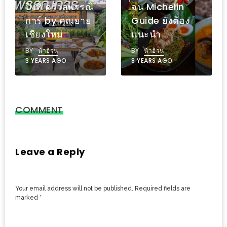
รรณิ
จน Michelin
เหนี่ยวที่โรงแรม
เด็ด
ยาย
Guide ยังต้อง
ฮอลิเดย์ อินน์
สำหรับ
แนะนำ
เชียงใหม่
คุณ
BY
น้าอ้วน
BY
น้าอ้วน
แม่
8 YEARS AGO
12 YEARS AGO
ที่รัก
2560
สบาย
COMMENT
ใจ๋…
สไตล์
นิมมาน
Leave a Reply
(ดี
คอน
Your email address will not be published.
Required fields are
โด
marked
*
นิม)
เชียงใหม่