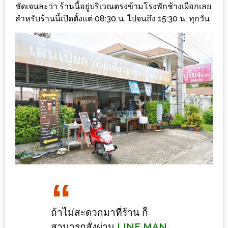
ร้าน
ชัดเจนละว่า ร้านนี้อยู่บริเวณตรงข้ามโรงพักช้างเผือกเลย
รวย
สำหรับร้านนี้เปิดตั้งแต่ 08:30 น. ไปจนถึง 15:30 น. ทุกวัน
เสน่ห์
ของ
เชียงใหม่
ที่
ต้อง
ไป
ลอง
16
ร้าน
อร่อย
ที่
ต้อง
ถ้าไม่สะดวกมาที่ร้าน ก็
มา
สามารถสั่งผ่าน
LINE MAN