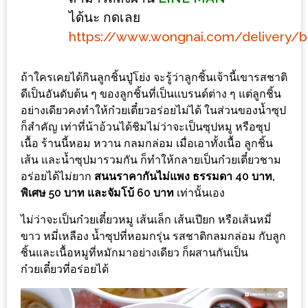
ลอง
ได้นะ กดเลย
ถนน
https://www.wongnai.com/delivery/
คน
เดิน
วัน
ถ้าใครเคยได้กินลูกชิ้นปู่โย่ง จะรู้ว่าลูกชิ้นเจ้านี้เขารสชาติ
ดีเป็นอันดับต้น ๆ ของลูกชิ้นที่เป็นแบรนด์ต่าง ๆ แต่ลูกชิ้น
อาทิตย์
อย่างเดียวคงทำให้ก๋วยเตี๋ยวอร่อยไม่ได้ ในส่วนของน้ำซุป
ท่าแพ
ก็สำคัญ เท่าที่น้าอ้วนได้ชิมไม่ว่าจะเป็นซุปหมู หรือซุป
เชียงใหม่
เนื้อ ร้านนี้หอม หวาน กลมกล่อม เมื่อเอาทั้งเนื้อ ลูกชิ้น
เส้น และน้ำซุปมารวมกัน ก็ทำให้กลายเป็นก๋วยเตี๋ยวชาม
CART
อร่อยได้ไม่ยาก
สนนราคากันไม่แพง ธรรมดา 40 บาท,
พิเศษ 50 บาท และจัมโบ้ 60 บาท
เท่านั้นเอง
CHECKOUT
ไม่ว่าจะเป็นก๋วยเตี๋ยวหมู เส้นเล็ก เส้นเปียก หรือเส้นหมี่
DRAFT
ขาว หมี่เหลือง น้ำซุปที่หอมกรุ่น รสชาติกลมกล่อม กับลูก
ชิ้นและเนื้อหมูที่หมักมาอย่างเดียว ก็ผสานกันเป็น
–
ก๋วยเตี๋ยวที่อร่อยได้
บาร์บีคิว
สาว