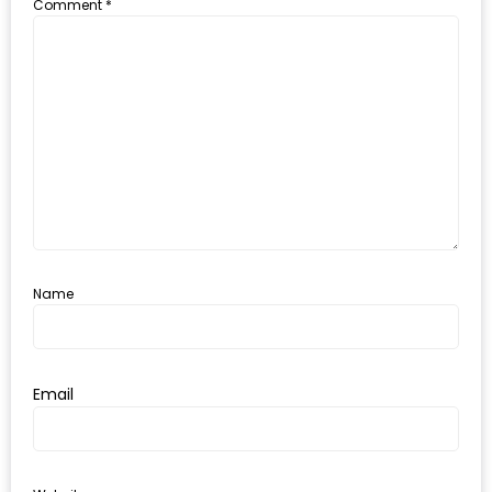
Comment
*
ส่วนลด
พิเศษ
ร้าน
อาหาร
ใน
เชียงใหม่
หนาว
นัก
Name
ใช่
ไหม?
แวะ
Email
ไป
ผิง
ไฟ