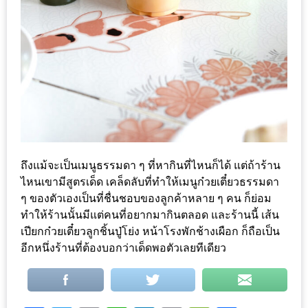
รับ
ประทาน
บุฟเฟ่ต์
ฟรี
ที่
LE
CRYSTAL
เชียงใหม่
ฟรี
ถึงแม้จะเป็นเมนูธรรมดา ๆ ที่หากินที่ไหนก็ได้ แต่ถ้าร้าน
2
ไหนเขามีสูตรเด็ด เคล็ดลับที่ทำให้เมนูก๋วยเตี๋ยวธรรมดา
ท่าน
ๆ ของตัวเองเป็นที่ชื่นชอบของลูกค้าหลาย ๆ คน ก็ย่อม
ทำให้ร้านนั้นมีแต่คนที่อยากมากินตลอด และร้านนี้ เส้น
ลุ้น
เปียกก๋วยเตี๋ยวลูกชิ้นปู่โย่ง หน้าโรงพักช้างเผือก ก็ถือเป็น
อีกหนึ่งร้านที่ต้องบอกว่าเด็ดพอตัวเลยทีเดียว
รับ
GIFT
VOUCHER