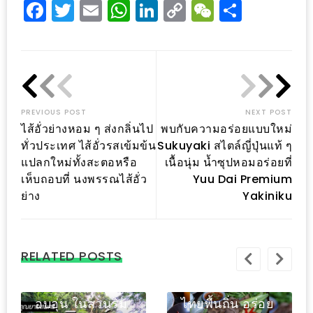
รับ
Facebook
Twitter
Email
WhatsApp
LinkedIn
Copy
WeChat
Share
ประทาน
Link
อาหาร
มูลค่า
1,000
บาท
PREVIOUS POST
NEXT POST
ฟรี
ไส้อั่วย่างหอม ๆ ส่งกลิ่นไป
พบกับความอร่อยแบบใหม่
3
ทั่วประเทศ ไส้อั่วรสเข้มข้น
Sukuyaki สไตล์ญี่ปุ่นแท้ ๆ
รางวัล
แปลกใหม่ทั้งสะตอหรือ
เนื้อนุ่ม น้ำซุปหอมอร่อยที่
เห็บถอบที่ นงพรรณไส้อั่ว
Yuu Dai Premium
ด็ด
วัน
ย่าง
Yakiniku
แม่
่
สุด
น
เขียวไข่กา ร้าน
พิเศษ
RELATED POSTS
ป็น
อาหารไทยรส
โปร
อย
เด็ดตามแบบฉบับ
จัดเต็มบุฟเฟ่ต์
โม
ริม
ไทยพื้นถิ่น อร่อย
อาหารทะเล เต็ม
ชั่น