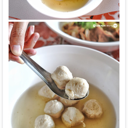
200
บาท
ชี้
เบาะแส
ความ
อร่อย
ตาม
รอย
น้า
อ้วน
ชวน
หิว
ติดต่อ