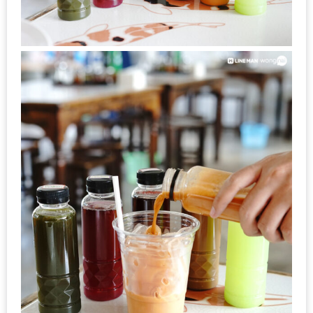
ดี
กับ
วงใน
แจก
ฟรี
LINE
GIFTCODE!
ลายแทง
ความ
อร่อย
ทั่ว
เชียงใหม่
ลุ้น
บัตร