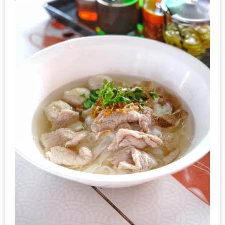
–
ช็อป
ฟิน
กิน
เพลิน
HFG
E-
NEWS
GAME
(SABAI
SEAFOOD)
HOMEPRO
FAIR
2017
เชียงใหม่