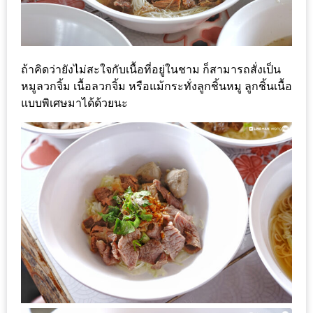
มา
พบ
สินค้า
เรื่อง
ถ้าคิดว่ายังไม่สะใจกับเนื้อที่อยู่ในชาม ก็สามารถสั่งเป็น
บ้าน
หมูลวกจิ้ม เนื้อลวกจิ้ม หรือแม้กระทั่งลูกชิ้นหมู ลูกชิ้นเนื้อ
คุ้ม
แบบพิเศษมาได้ด้วยนะ
ครบ
จบ
ที่
เดียว
HOMEPRO
FAIR
2017
เชียงใหม่
จัด
เต็ม