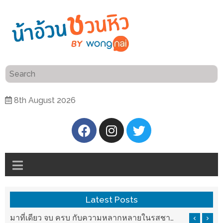
ร้าน
“เป็น
อาหาร
แสน”
แนะนำ
[PR]
8th August 2026
อิ่ม
เลือก
ร้าน
รับ
อาหาร
โชค
ที่
ที่
ต้องการ
โรงแรม
ศิริ
ติดต่อ
ปัน
Latest Posts
น้า
นาฯ
อ้วน
มาที่เดียว จบ ครบ กับความหลากหลายในรสชาติที่นำมาจากทั่วเมืองจีนที่ HAN The Chinese Cuisine
เชียงใหม่