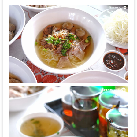
MAPS
MY
ACCOUNT
NEW
FACEBOOK
TIMELINE
POLICY
OKTOBERFEST
ครั้ง
ที่
2
เทศกาล
เบียร์
ที่