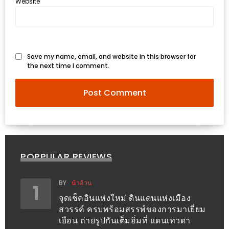
อุ่นๆ
Website
ปิ้ง
มาร์ช
เมล
โล่
Save my name, email, and website in this browser for
the next time I comment.
พร้อม
ชิม
และ
ช้อป
ที่
เดียว
POPPULAR REVIEWS
ครบ
ที่
BY
น้าอ้วน
1
งาน
จุดเช็คอินแห่งใหม่ ดินแดนแห่งเมือง
LEO
สวรรค์ ครบพร้อมสรรพ์ของการมาเยี่ยม
PRESENTS
เยือน ถ่ายรูปกันเต็มอิ่มที่ แดนเทวดา