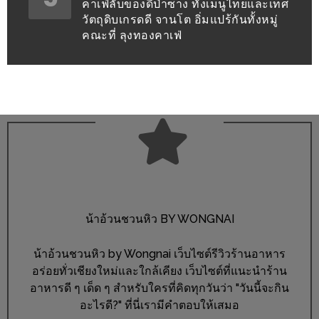
คาเฟ่ลับของดีป่าซาง ทั้งเมนูไทยและเทศ
ะ
วัตถุดิบเกรดดี จานโต อิ่มแปร้กันทั้งหมู่
คณะที่ ลุงทองคาเฟ่
สุด
เด็ด
ที่
AIKO
(THE
UP,
RAMA
3)
อาหาร
น้าอ้วนชวนหิว BY WONGNAI
โดน
ใจ
น้าอ้วนชวนหิว by Wongnai เว็บไซต์รีวิวร้านอาหาร
ภาพ
อร่อยทั่วเชียงใหม่และใกล้เคียง เว็บไซต์ที่แนะนำร้าน
อาหารดี ๆ เด็ด ๆ สำหรับใครที่คิดทุกวันว่า "วันนี้จะกิน
ใส
อะไรดี?" ที่นี่เรามีคำตอบให้เสมอ
ปิ๊