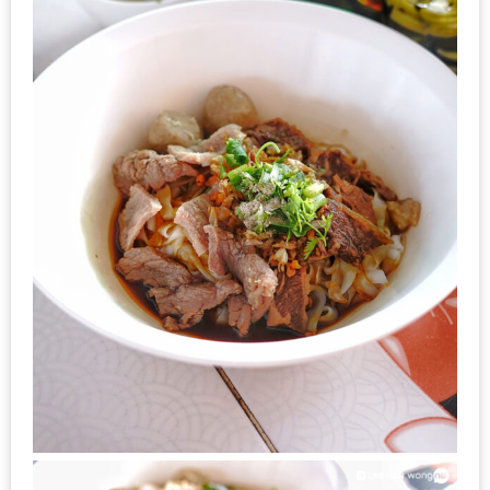
ใหญ่
ที่สุด
ใน
โลก
กับ
โรง
แรม
ฮอ
ลิ
เดย์
อินน์
เชียงใหม่
PANDA
TIME
: