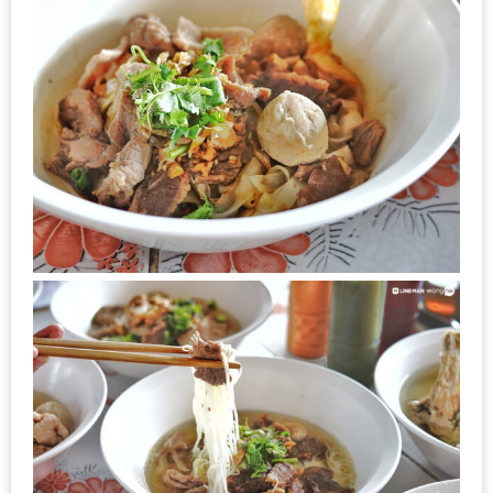
หิว
ข้าว
อะไร
เอ่ย
อร่อย
ที่สุด?
งาน
แฟร์
เรื่อง
บ้าน
ที่
ทุก
คน
ต้อง