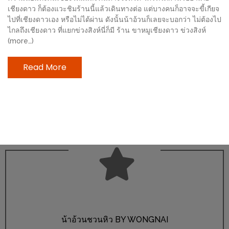
ช้อป
เชียงดาว ก็ต้องแวะชิมร้านนี้แล้วเดินทางต่อ แต่บางคนก็อาจจะขี้เกียจ
ไปที่เชียงดาวเอง หรือไม่ได้ผ่าน ดังนั้นน้าอ้วนก็เลยจะบอกว่า ไม่ต้องไป
ชิ
ไกลถึงเชียงดาว ที่แยกข่วงสิงห์นี่ก็มี ร้าน ขาหมูเชียงดาว ข่วงสิงห์
ลล์
(more…)
ชิม
ที่
Read More
HIMMA
MARKET
FESTIVAL
10
ร้าน
พ่อ
ค้า
แซ่บ
แม่ค้า
สวย
น้าอ้วนชวนหิว BY WONGNAI