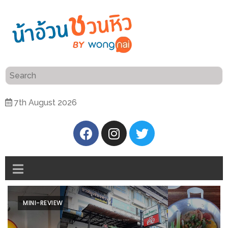
ร้าน
“เป็น
อาหาร
แสน”
แนะนำ
[PR]
7th August 2026
อิ่ม
เลือก
ร้าน
รับ
อาหาร
โชค
ที่
ที่
ต้องการ
โรงแรม
ศิริ
ติดต่อ
ปัน
MINI-REVIEW
น้า
นาฯ
อ้วน
เชียงใหม่