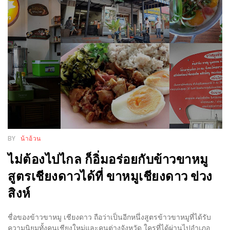
WONGNAI.COM
#มา
เดิน
นโยบาย
เล่น
ความ
กัน
เป็น
มั้ย
ส่วน
ใน
ตัว
ฐานะ
อะไร
ก็ได้
BY
น้าอ้วน
…
ไม่ต้องไปไกล ก็อิ่มอร่อยกับข้าวขาหมู
งาน
สูตรเชียงดาวได้ที่ ขาหมูเชียงดาว ข่วง
เดียว
สิงห์
ที่
ครบ
ชื่อของข้าวขาหมู เชียงดาว ถือว่าเป็นอีกหนึ่งสูตรข้าวขาหมูที่ได้รับ
ครั้ง
ความนิยมทั้งคนเชียงใหม่และคนต่างจังหวัด ใครที่ได้ผ่านไปอำเภอ