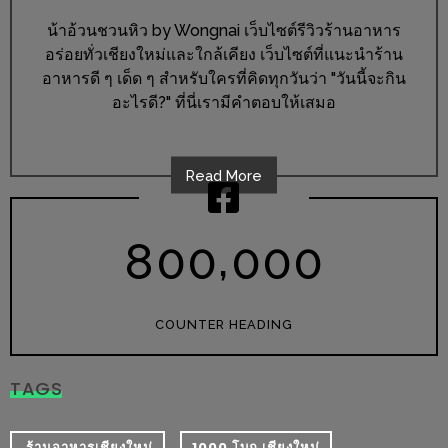
ร้าน
น้าอ้วนชวนหิว by Wongnai เว็บไซต์รีวิวร้านอาหาร
รวย
อร่อยทั่วเชียงใหม่และใกล้เคียง เว็บไซต์ที่แนะนำร้าน
เสน่ห์
อาหารดี ๆ เด็ด ๆ สำหรับใครที่คิดทุกวันว่า "วันนี้จะกิน
ของ
อะไรดี?" ที่นี่เรามีคำตอบให้เสมอ
เชียงใหม่
ที่
ต้อง
Read More
ไป
ลอง
,
8
0
0
0
0
0
16
ร้าน
COUNTER HEADING
อร่อย
ที่
TAGS
ต้อง
มา
​ ร้านอาหารเชียงใหม่
1000 โบก เชียงใหม่