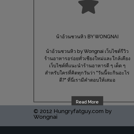
ช้อป
ชิ
ลล์
ชิม
น้าอ้วนชวนหิว BY WONGNAI
ที่
HIMMA
น้าอ้วนชวนหิว by Wongnai เว็บไซต์รีวิว
MARKET
ร้านอาหารอร่อยทั่วเชียงใหม่และใกล้เคียง
FESTIVAL
เว็บไซต์ที่แนะนำร้านอาหารดี ๆ เด็ด ๆ
สำหรับใครที่คิดทุกวันว่า "วันนี้จะกินอะไร
10
ดี?" ที่นี่เรามีคำตอบให้เสมอ
ร้าน
พ่อ
Read More
ค้า
© 2012 Hungryfatguy.com by
แซ่บ
Wongnai
แม่ค้า
สวย