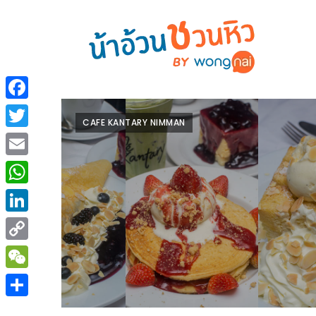
ร้าน
“เป็น
อาหาร
แสน”
Facebook
แนะนำ
CAFE KANTARY NIMMAN
[PR]
Twitter
อิ่ม
เลือก
Email
ร้าน
รับ
อาหาร
โชค
WhatsApp
ที่
ที่
LinkedIn
ต้องการ
โรงแรม
Copy
ศิริ
ติดต่อ
ปัน
Link
WeChat
น้า
นาฯ
อ้วน
Share
เชียงใหม่