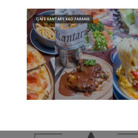
WONGNAI.COM
#มา
CAFE KANTARY KAD FARANG
เดิน
นโยบาย
เล่น
ความ
กัน
เป็น
มั้ย
ส่วน
ใน
ตัว
ฐานะ
อะไร
ก็ได้
…
งาน
เดียว
ที่
ครบ
ครั้ง