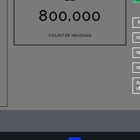
,
8
0
0
0
0
0
​
COUNTER HEADING
1
1
1
2
เ