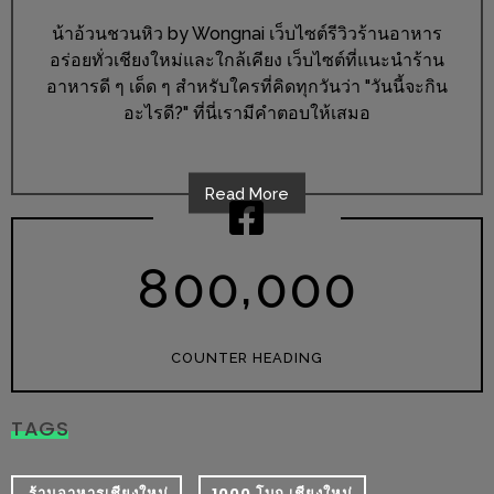
ร้าน
น้าอ้วนชวนหิว by Wongnai เว็บไซต์รีวิวร้านอาหาร
รวย
อร่อยทั่วเชียงใหม่และใกล้เคียง เว็บไซต์ที่แนะนำร้าน
เสน่ห์
อาหารดี ๆ เด็ด ๆ สำหรับใครที่คิดทุกวันว่า "วันนี้จะกิน
ของ
อะไรดี?" ที่นี่เรามีคำตอบให้เสมอ
เชียงใหม่
ที่
ต้อง
Read More
ไป
ลอง
,
8
0
0
0
0
0
16
ร้าน
COUNTER HEADING
อร่อย
ที่
TAGS
ต้อง
มา
​ ร้านอาหารเชียงใหม่
1000 โบก เชียงใหม่