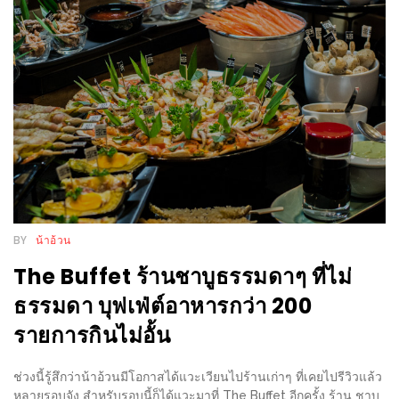
WONGNAI.COM
#มา
เดิน
นโยบาย
เล่น
ความ
กัน
เป็น
มั้ย
ส่วน
ใน
ตัว
ฐานะ
อะไร
ก็ได้
BY
น้าอ้วน
…
The Buffet ร้านชาบูธรรมดาๆ ที่ไม่
งาน
ธรรมดา บุฟเฟ่ต์อาหารกว่า 200
เดียว
รายการกินไม่อั้น
ที่
ครบ
ช่วงนี้รู้สึกว่าน้าอ้วนมีโอกาสได้แวะเวียนไปร้านเก่าๆ ที่เคยไปรีวิวแล้ว
ครั้ง
หลายรอบจัง สำหรับรอบนี้ก็ได้แวะมาที่ The Buffet อีกครั้ง ร้าน ชาบู