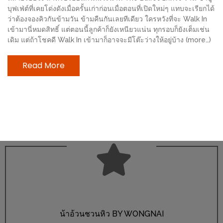
ช้อป
บุฟเฟ่ต์ที่เคยโด่งดังเมื่อครั้นเก่าก่อนเมื่อตอนที่เปิดใหม่ๆ แทบจะเรียกได้
ว่าต้องจองคิวกันข้ามวัน ข้ามคืนกันเลยทีเดียว ใครหวังที่จะ Walk In
ชิ
เข้ามานี่หมดสิทธิ์ แต่ตอนนี้ลูกค้าก็ยังเหนียวแน่น ทุกรอบก็ยังเต็มเช่น
ลล์
เดิม แต่ถ้าโชคดี Walk In เข้ามาก็อาจจะมีโต๊ะว่างให้อยู่บ้าง (more…)
ชิม
ที่
Read More
HIMMA
MARKET
FESTIVAL
10
ร้าน
พ่อ
ค้า
แซ่บ
แม่ค้า
สวย
น้าอ้วนชวนหิว BY WONGNAI