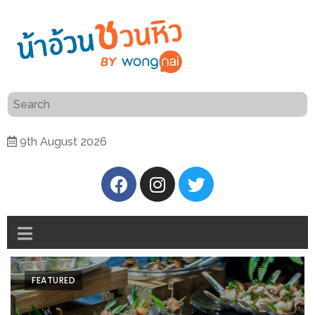
ร้าน
“เป็น
อาหาร
แสน”
แนะนำ
[PR]
9th August 2026
อิ่ม
เลือก
ร้าน
รับ
อาหาร
โชค
ที่
ที่
ต้องการ
โรงแรม
ศิริ
ติดต่อ
ปัน
FEATURED
น้า
นาฯ
อ้วน
เชียงใหม่