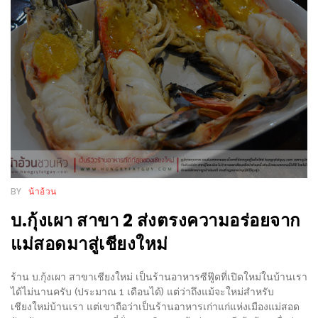
WONGNAI.COM
#มา
เดิน
นโยบาย
เล่น
ความ
กัน
เป็น
มั้ย
ส่วน
ใน
ตัว
ฐานะ
อะไร
ก็ได้
BY
น้าอ้วน
…
บ.กุ้งเผา สาขา 2 ส่งตรงความอร่อยจาก
งาน
แม่สอดมาสู่เชียงใหม่
เดียว
ที่
ร้าน บ.กุ้งเผา สาขาเชียงใหม่ เป็นร้านอาหารซีฟู๊ดที่เปิดใหม่ในบ้านเรา
ครบ
ได้ไม่นานครับ (ประมาณ 1 เดือนได้) แต่ว่าถึงแม้จะใหม่สำหรับ
ครั้ง
เชียงใหม่บ้านเรา แต่เขาถือว่าเป็นร้านอาหารเก่าแก่แห่งเมืองแม่สอด