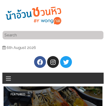
ร้าน
“เป็น
อาหาร
แสน”
แนะนำ
[PR]
6th August 2026
อิ่ม
เลือก
ร้าน
รับ
อาหาร
โชค
ที่
ที่
ต้องการ
โรงแรม
ศิริ
ติดต่อ
ปัน
FEATURED
น้า
นาฯ
อ้วน
เชียงใหม่