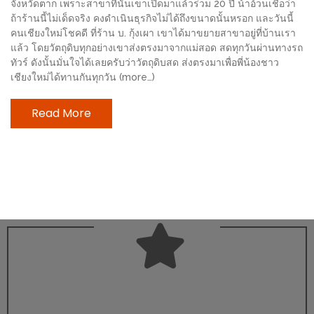
จังหวัดตาก เพราะสาขาที่นั่นเขาเปิดมาแล้วร่วม 20 ปี น้าอ้วนเชื่อว่า
ช้อป
ถ้าร้านนี้ไม่เด็ดจริง คงดำเนินธุรกิจไม่ได้ถึงขนาดนั้นหรอก และวันนี้
ชิ
คนเชียงใหม่โชคดี ที่ร้าน บ. กุ้งเผา เขาได้มาขยายสาขาอยู่ที่บ้านเรา
ลล์
แล้ว โดยวัตถุดิบทุกอย่างเขาส่งตรงมาจากแม่สอด สดทุกวันผ่านทางรถ
ทัวร์ ดังนั้นมั่นใจได้เลยครับว่าวัตถุดิบสด ส่งตรงมาเพื่อพี่น้องชาว
ชิม
เชียงใหม่ได้ทานกันทุกวัน (more…)
ที่
HIMMA
Read More
MARKET
FESTIVAL
10
ร้าน
พ่อ
ค้า
แซ่บ
แม่ค้า
สวย