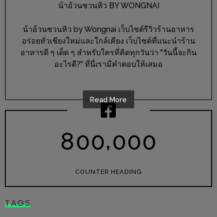
ร้าน
น้าอ้วนชวนหิว BY WONGNAI
รวย
น้าอ้วนชวนหิว by Wongnai เว็บไซต์รีวิวร้านอาหาร
เสน่ห์
อร่อยทั่วเชียงใหม่และใกล้เคียง เว็บไซต์ที่แนะนำร้าน
ของ
อาหารดี ๆ เด็ด ๆ สำหรับใครที่คิดทุกวันว่า "วันนี้จะกิน
เชียงใหม่
อะไรดี?" ที่นี่เรามีคำตอบให้เสมอ
ที่
ต้อง
ไป
Read More
ลอง
,
8
0
0
0
0
0
16
ร้าน
อร่อย
COUNTER HEADING
ที่
ต้อง
TAGS
มา