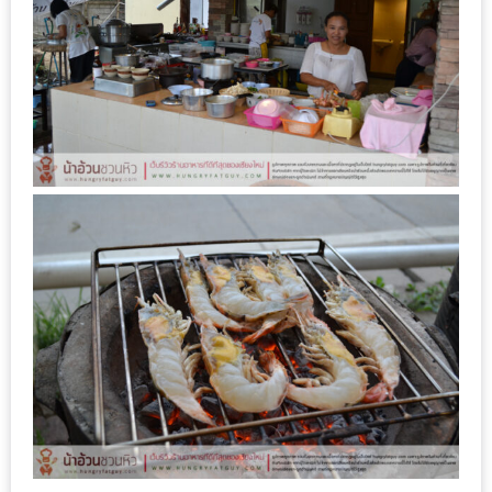
ใหญ่
ที่สุด
ใน
โลก
กับ
โรง
แรม
ฮอ
ลิ
เดย์
อินน์
เชียงใหม่
PANDA
TIME
: