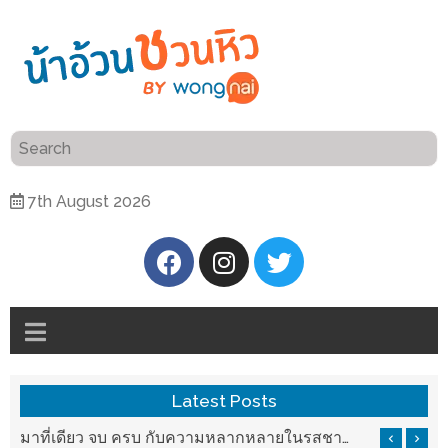
ร้าน
“เป็น
อาหาร
แสน”
แนะนำ
[PR]
7th August 2026
อิ่ม
เลือก
ร้าน
รับ
อาหาร
โชค
ที่
ที่
ต้องการ
โรงแรม
ศิริ
ติดต่อ
ปัน
Latest Posts
น้า
นาฯ
อ้วน
บ ครบ กับความหลากหลายในรสชาติที่นำมาจากทั่วเมืองจีนที่ HAN The Chinese Cuisine
แวะมาชิลยามเย็น กับจุดเช็คอินชมวิวดอยสุเทพสุดฟิน เครื่องดื่มและอาหารครบครันที่ Pool House
เชียงใหม่