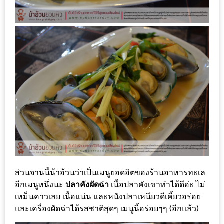
ส่วนลด
พิเศษ
ร้าน
อาหาร
ใน
เชียงใหม่
หนาว
นัก
ใช่
ไหม?
แวะ
ส่วนจานนี้น้าอ้วนว่าเป็นเมนูยอดฮิตของร้านอาหารทะเล
ไป
อีกเมนูหนึ่งนะ
ปลาคังผัดฉ่า
เนื้อปลาคังเขาทำได้ดีอ่ะ ไม่
ผิง
เหม็นคาวเลย เนื้อแน่น และหนังปลาเหนียวดีเคี้ยวอร่อย
และเครื่องผัดฉ่าได้รสชาติสุดๆ เมนูนี้อร่อยๆๆ (อีกแล้ว)
ไฟ