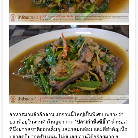
PINGFAI
FESTIVAL
3
อาหาร
ญี่ปุ่น
ระดับ
พรีเมียม
พร้อม
สุ
กี้
เนื้อ
หมู
ดำ
อาหารมาแล้วอีกจาน แต่จานนี้ใหญ่เป็นพิเศษ เพราะว่า
คู
ปลาที่อยู่ในจานตัวใหญ่มากกก
“ปลาเก๋านึ่งซีอิ๊ว”
น้ำซอส
โร
ที่นึ่งมารสชาติออกเค็มๆ และกลมกล่อม และที่สำคัญเนื้อ
บูต
ปลาสดดีมากครับ แน่น ไม่ยุ่ยเลย ทานได้อร่อยมาก ๆ