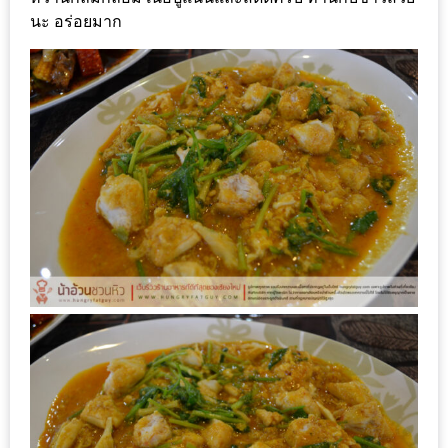
ดี
นะ อร่อยมาก
กับ
วงใน
แจก
ฟรี
LINE
GIFTCODE!
ลายแทง
ความ
อร่อย
ทั่ว
เชียงใหม่
ลุ้น
บัตร