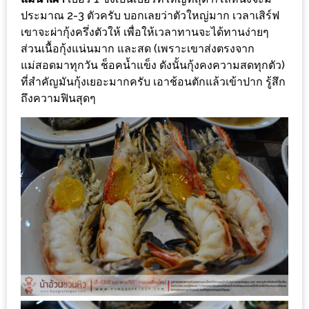
อั้น
ประมาณ 2-3 ตัวครับ บอกเลยว่าตัวใหญ่มาก เวลาเสิร์ฟ
กิน
เขาจะผ่ากุ้งครึ่งตัวให้ เพื่อให้เวลาทานจะได้ทานง่ายๆ
ไม่
ส่วนเนื้อกุ้งแน่นมาก และสด (เพราะเขาส่งตรงจาก
ยั้ง
แม่สอดมาทุกวัน ช็อคน้ำแข็ง ดังนั้นกุ้งคงความสดทุกตัว)
หมู
ที่สำคัญมันกุ้งเยอะมากครับ เอาช้อนตักแล้วเข้าปาก รู้สึก
ถึงความฟินสุดๆ
กระทะ
&
ทะเล
เผา
เชียงใหม่
งบ
ไม่
บาน
ปลาย
ไม่
เกิน