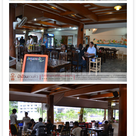
งาน
เดียว
ทั้ง
ช้อป
กิน
เที่ยว
พร้อม
โปร
โม
ชั่น
สำหรับ
คน
รัก
บ้าน
มากมาย