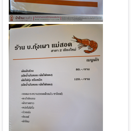
นโยบาย
ความ
เป็น
ส่วน
ตัว
ประกาศ
ผล
ผู้
โชค
ดี
กับ
น้า
อ้วน
ครั้ง
ที่