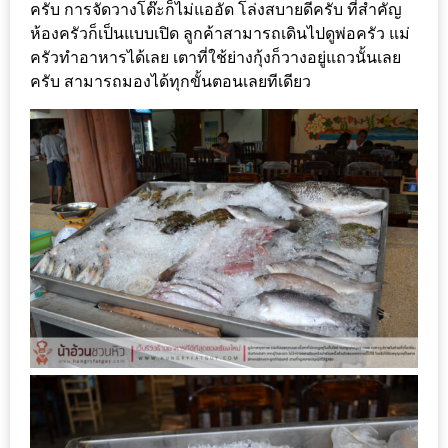
DISH
ครับ การจัดวางโต๊ะก็ไม่แออัด โล่งสบายดีครับ ที่สำคัญ
ห้องครัวก็เป็นแบบเปิด ลูกค้าสามารถเดินไปดูพ่อครัว แม่
EVENT
ครัวทำอาหารได้เลย เตาที่ใช้ย่างกุ้งก็วางอยู่แถวนั้นเลย
ครับ สามารถมองได้ทุกขั้นตอนเลยทีเดียว
ที่
ต้อง
ห้าม
พลาด
สำหรับ
ฤดู
หนาว
นี้
กับ
PING
FAI
FESTIVAL
2