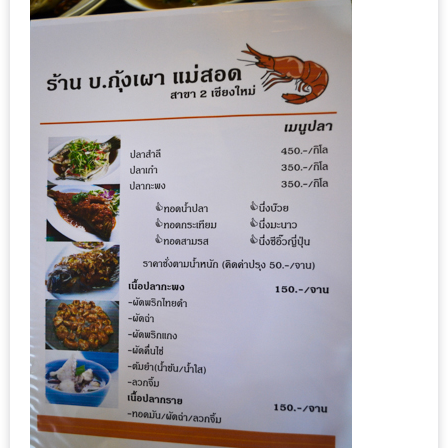
200
บาท
ชี้
เบาะแส
ความ
อร่อย
ตาม
รอย
น้า
อ้วน
ชวน
หิว
ติดต่อ