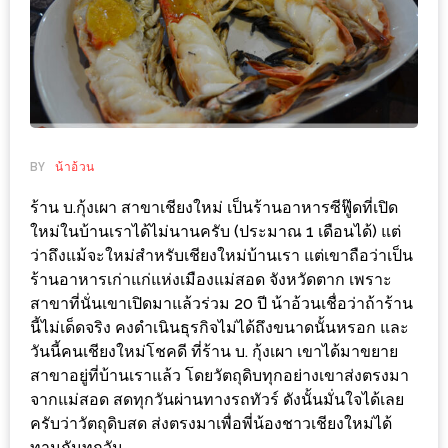
ช้อป
ชิ
ลล์
ชิม
ที่
HIMMA
BY
น้าอ้วน
MARKET
ร้าน บ.กุ้งเผา สาขาเชียงใหม่ เป็นร้านอาหารซีฟู๊ดที่เปิด
FESTIVAL
ใหม่ในบ้านเราได้ไม่นานครับ (ประมาณ 1 เดือนได้) แต่
ว่าถึงแม้จะใหม่สำหรับเชียงใหม่บ้านเรา แต่เขาถือว่าเป็น
10
ร้านอาหารเก่าแก่แห่งเมืองแม่สอด จังหวัดตาก เพราะ
ร้าน
สาขาที่นั่นเขาเปิดมาแล้วร่วม 20 ปี น้าอ้วนเชื่อว่าถ้าร้าน
พ่อ
นี้ไม่เด็ดจริง คงดำเนินธุรกิจไม่ได้ถึงขนาดนั้นหรอก และ
ค้า
วันนี้คนเชียงใหม่โชคดี ที่ร้าน บ. กุ้งเผา เขาได้มาขยาย
แซ่บ
สาขาอยู่ที่บ้านเราแล้ว โดยวัตถุดิบทุกอย่างเขาส่งตรงมา
แม่ค้า
จากแม่สอด สดทุกวันผ่านทางรถทัวร์ ดังนั้นมั่นใจได้เลย
ครับว่าวัตถุดิบสด ส่งตรงมาเพื่อพี่น้องชาวเชียงใหม่ได้
สวย
ทานกันทุกวัน