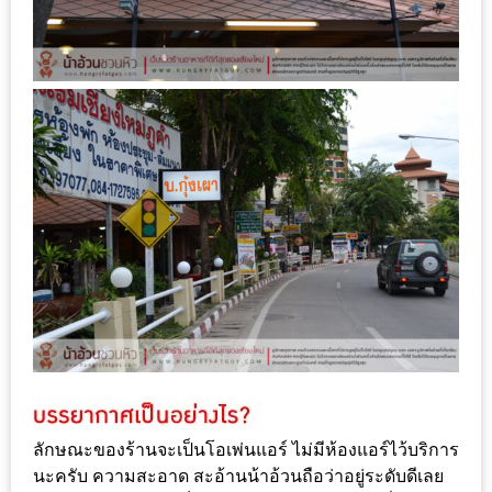
เหนือ
กับ
สลัด
หนุ่ม
บ้านนา
เมนู
เด็ด
จาก
ANNA
FARM
ที่
เอาชนะ
ใจ
กรรมการ
จาก
ลักษณะของร้านจะเป็นโอเพ่นแอร์ ไม่มีห้องแอร์ไว้บริการ
THE
นะครับ ความสะอาด สะอ้านน้าอ้วนถือว่าอยู่ระดับดีเลย