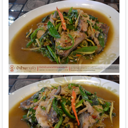
อุ่นๆ
ปิ้ง
มาร์ช
เมล
โล่
พร้อม
ชิม
และ
ช้อป
ที่
เดียว
ครบ
ที่
งาน
LEO
PRESENTS