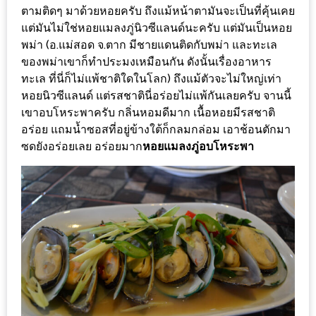
ตามติดๆ มาด้วยหอยครับ ถึงแม้หน้าตามันจะเป็นที่คุ้นเคย
เด็ด
แต่มันไม่ใช่หอยแมลงภู่นิวซีแลนด์นะครับ แต่มันเป็นหอย
สำหรับ
พม่า (อ.แม่สอด จ.ตาก มีชายแดนติดกับพม่า และทะเล
คุณ
ของพม่าเขาก็ทำประมงเหมือนกัน ดังนั้นเรื่องอาหาร
แม่
ทะเล ที่นี่ก็ไม่แพ้ชาติใดในโลก) ถึงแม้ตัวจะไม่ใหญ่เท่า
ที่รัก
หอยนิวซีแลนด์ แต่รสชาตินี่อร่อยไม่แพ้กันเลยครับ จานนี้
เขาอบโหระพาครับ กลิ่นหอมดีมาก เนื้อหอยมีรสชาติ
2560
อร่อย แถมน้ำซอสที่อยู่ข้างใต้ก็กลมกล่อม เอาช้อนตักมา
ซดยังอร่อยเลย อร่อยมาก
หอยแมลงภู่อบโหระพา
สบาย
ใจ๋…
สไตล์
นิมมาน
(ดี
คอน
โด
นิม)
เชียงใหม่