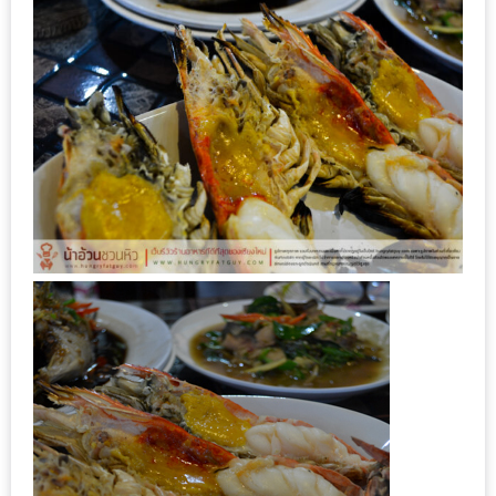
300
บาท
เกี่ยว
กับ
เว็บ
น้า
อ้วน
ชวน
หิว
เจ้าของ
ร้าน
แนะนำ
ร้าน
เพื่อน