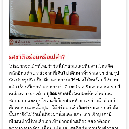
แห่ง
ชาติ
2557
ร้าน
หมู
กระทะ
ทั่ว
เชียงใหม่
ไม่อยากจะเม้าท์เลยว่าวันนี้น้าอ้วนและทีมงานโดนจัด
TOP30
หนักอีกแล้ว … หลังจากที่เดินไป เดินมาทั่วร้านเขา ถ่ายรูป
นั่น ถ่ายรูปนี่ แป๊บเดียวอาหารก็เสิร์ฟลงโต๊ะพร้อมให้ทาน
ราคา
แล้ว (ร้านนี้เขาทำอาหารเร็วดีแฮะ) ขอเริ่มจากจานแรก สี
ไม่
เหลืองทองมาเชียว
ปูผัดผงกะหรี่
สิ่งหนึ่งที่น้าอ้วนอ้วน
เกิน
ชอบมาก และถูกใจคนขี้เกียจสันหลังยาวอย่างน้าอ้วนก็
200
คือเขาจะแกะเนื้อปูมาให้พร้อม แล้วผัดพร้อมผงกะหรี่ ดัง
บาท
นั้นเราจึงไม่จำเป็นต้องมานั่งแคะ แกะ เกา เจ้าปู เรามี
เพียงหน้าที่ตักแล้วเอาเข้าปากอย่างเดียว รสชาติออก
รีวิว
หวานกลมกล่อม เนื้อปูแน่นและสดดีครับ ทานกับข้าวสวย