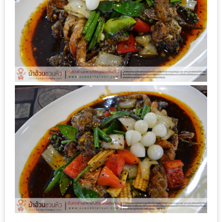
รับ
ประทาน
อาหาร
มูลค่า
1,000
บาท
ฟรี
3
รางวัล
วัน
แม่
สุด
พิเศษ
โปร
โม
ชั่น