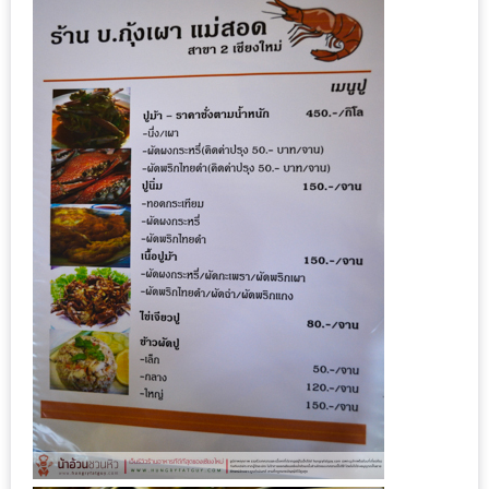
กับ
แผนที่
ร้าน
หมู
กระทะ
ทั่ว
เชียงใหม่
งบ
ไม่
บาน
ปลาย
อิ่ม
ชิ
ลล์
ไม่
เกิน