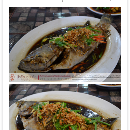
ะ
สุด
เด็ด
ที่
AIKO
(THE
UP,
RAMA
3)
อาหาร
โดน
ใจ
ภาพ
ใส
ปิ๊