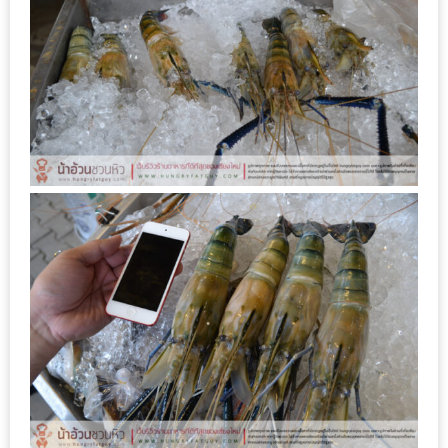
–
ช็อป
ฟิน
กิน
เพลิน
HFG
E-
NEWS
GAME
(SABAI
SEAFOOD)
HOMEPRO
FAIR
2017
เชียงใหม่