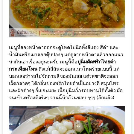
รับ
ประทาน
บุฟเฟ่ต์
ฟรี
ที่
LE
เมนูที่สองหน้าตาออกจะดูโหดไปนิดทั้งสีแดง สีดำ และ
CRYSTAL
น้ำมันพริกเผาลอยตุ๊บป่องๆ แต่ดูจากหน้าตาแล้วออกแนว
เชียงใหม่
น่ากินเอาเรื่องอยู่นะครับ เมนูนี้คือ
ปูนิ่มผัดพริกไทยดำ
กระเทียมโทน
ถึงแม้สีสันจะออกแนวโหดร้ายแบบนี้ แต่
ฟรี
บอกเลยว่ารสไม่จัดตามสีของมันเลย แต่รสชาติจะออก
2
เผ็ดกลาดๆ ได้กลิ่นของพริกไทยดำเป็นอย่างดี สมุนไพร
ท่าน
และผักต่างๆ ก็เยอะแยะ เนื้อปูนิ่มก็กรอบทานได้ทั้งตัว ผัด
จนเข้าเครื่องดีจริงๆ จานนี้น้าอ้วนชอบ ๆๆๆ (อีกแล้ว)
ลุ้น
รับ
GIFT
VOUCHER