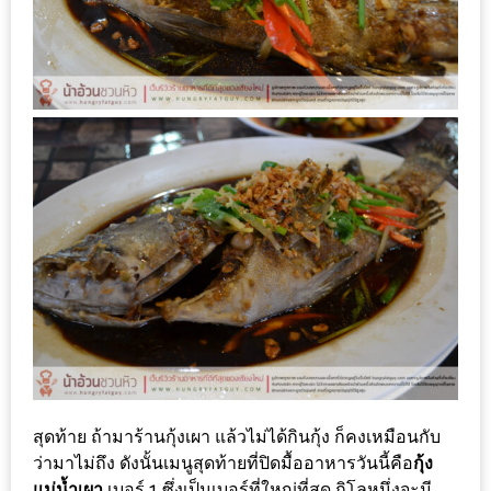
งด้วย
HUAWEI
G7
PLUS
สมา
ร์ท
โฟน
ที่
เอาใจ
ขา
กิน
โดย
เฉพาะ
อิ่ม
สุดท้าย ถ้ามาร้านกุ้งเผา แล้วไม่ได้กินกุ้ง ก็คงเหมือนกับ
ว่ามาไม่ถึง ดังนั้นเมนูสุดท้ายที่ปิดมื้ออาหารวันนี้คือ
กุ้ง
ไม่
แม่น้ำเผา
เบอร์ 1 ซึ่งเป็นเบอร์ที่ใหญ่ที่สุด กิโลหนึ่งจะมี