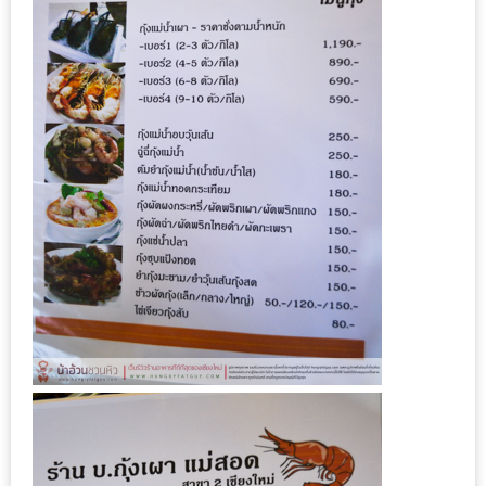
หิว
ข้าว
อะไร
เอ่ย
อร่อย
ที่สุด?
งาน
แฟร์
เรื่อง
บ้าน
ที่
ทุก
คน
ต้อง