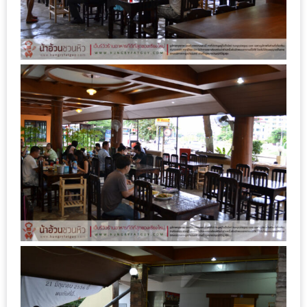
MAPS
MY
ACCOUNT
NEW
FACEBOOK
TIMELINE
POLICY
OKTOBERFEST
ครั้ง
ที่
2
เทศกาล
เบียร์
ที่