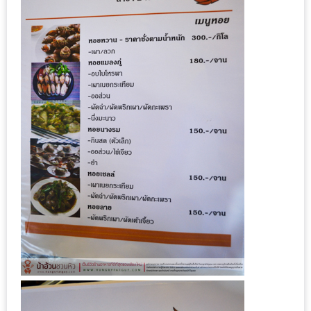
มา
พบ
สินค้า
เรื่อง
บ้าน
คุ้ม
ครบ
จบ
ที่
เดียว
HOMEPRO
FAIR
2017
เชียงใหม่
จัด
เต็ม