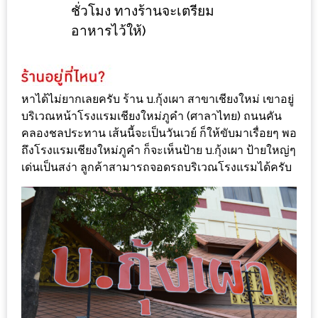
ลอง
ชั่วโมง ทางร้านจะเตรียม
ถนน
อาหารไว้ให้)
คน
เดิน
วัน
หาได้ไม่ยากเลยครับ ร้าน บ.กุ้งเผา สาขาเชียงใหม่ เขาอยู่
อาทิตย์
บริเวณหน้าโรงแรมเชียงใหม่ภูคำ (ศาลาไทย) ถนนคัน
ท่าแพ
คลองชลประทาน เส้นนี้จะเป็นวันเวย์ ก็ให้ขับมาเรื่อยๆ พอ
เชียงใหม่
ถึงโรงแรมเชียงใหม่ภูคำ ก็จะเห็นป้าย บ.กุ้งเผา ป้ายใหญ่ๆ
เด่นเป็นสง่า ลูกค้าสามารถจอดรถบริเวณโรงแรมได้ครับ
CART
CHECKOUT
DRAFT
–
บาร์บีคิว
สาว