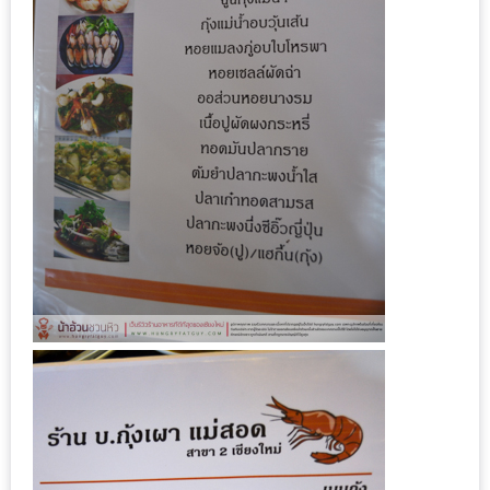
ชม
มาก
ที่สุด
ประจำ
ปี
2557
กิจกรรม
ชิง
รางวัล
กับ
สมาชิก
ENEWS
น้า
อ้วน
ชวน