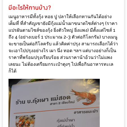
ทำไม
เรา
เมนูอาหารมีทั้งกุ้ง หอย ปู ปลาให้เลือกทานกันได้อย่าง
ไม่
เต็มที่ ที่สำคัญเขายังมีกุ้งแม่น้ำเผาขนาดไซส์ต่างๆ (ราคา
ทำ
แปรผันตามไซส์ของกุ้ง ยิ่งตัวใหญ่ ยิ่งแพง) มีตั้งแต่ไซส์ 1
อาหาร
ถึง 4 (อย่างเบอร์ 1 ประมาณ 2-3 ตัวต่อกิโลกรัม) บางเมนู
ทาน
จะขายเป็นต่อกิโลครับ แล้วคิดค่าปรุง สามารถเลือกได้ว่า
เอง?
จะเอาไปปรุงอย่างไร เผา นึ่ง ทอด ฯลฯ แต่บางอย่างก็เป็น
ราคาที่พร้อมปรุงเรียบร้อย ส่วนราคาน้าอ้วนว่าไม่แพง
SHOP
เลยนะ ไม่ต้องเตรียมกระเป๋าตุงๆ ไปเพื่อกินอาหารทะเล
ก็ได้
TOP
10
รีวิว
ร้าน
อาหาร
ที่
เข้า