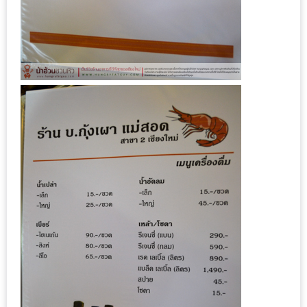
1
พา
เพื่อน
มา
ม่วน
กั๋น
บน
INSTAGRAM
รวม
โปร
โม
ชั่
นวัน
แม่