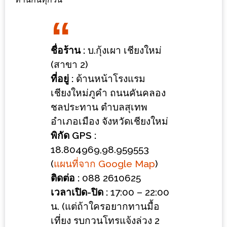
ร้าน
รวย
เสน่ห์
ของ
ชื่อร้าน :
บ.กุ้งเผา เชียงใหม่
เชียงใหม่
(สาขา 2)
ที่
ที่อยู่ :
ด้านหน้าโรงแรม
ต้อง
เชียงใหม่ภูคำ ถนนคันคลอง
ไป
ชลประทาน ตำบลสุเทพ
ลอง
อำเภอเมือง จังหวัดเชียงใหม่
พิกัด GPS :
16
18.804969,98.959553
ร้าน
(
แผนที่จาก Google Map
)
อร่อย
ติดต่อ :
088 2610625
ที่
เวลาเปิด-ปิด :
17:00 – 22:00
ต้อง
น. (แต่ถ้าใครอยากทานมื้อ
มา
เที่ยง รบกวนโทรแจ้งล่วง 2