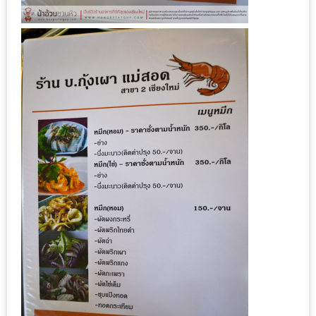
น้า
อ้วน
ติดต่อ
น้า
อ้วน
น้า
อ้วน
ชวน
คุย
นโยบาย
ความ
เป็น
ส่วน
ตัว