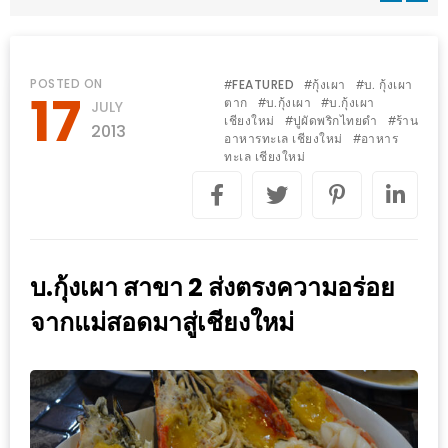
WONGNAI.COM
#มา
เดิน
นโยบาย
POSTED ON
FEATURED
กุ้งเผา
บ. กุ้งเผา
#
#
#
17
เล่น
ตาก
บ.กุ้งเผา
บ.กุ้งเผา
#
#
JULY
ความ
เชียงใหม่
ปูผัดพริกไทยดำ
ร้าน
#
#
กัน
2013
เป็น
อาหารทะเล เชียงใหม่
อาหาร
#
มั้ย
ทะเล เชียงใหม่
ส่วน
ใน
ตัว
ฐานะ
อะไร
ก็ได้
บ.กุ้งเผา สาขา 2 ส่งตรงความอร่อย
…
จากแม่สอดมาสู่เชียงใหม่
งาน
เดียว
ที่
ครบ
ครั้ง