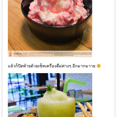
อั้น
กิน
ไม่
ยั้ง
หมู
กระทะ
&
ทะเล
เผา
แล้วก็ปิดท้ายด้วยเซ็ทเครื่องดื่ม่ต่างๆ อีกมากมาาย
เชียงใหม่
งบ
ไม่
บาน
ปลาย
ไม่
เกิน