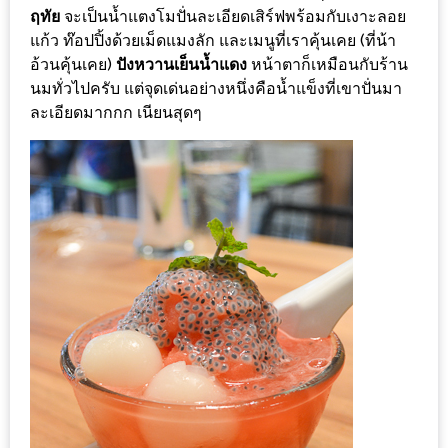
ฤทัย
จะเป็นน้ำแตงโมปั่นละเอียดเสิร์ฟพร้อมกับเงาะลอย
ะ
แก้ว ท๊อปปิ้งด้วยเม็ดแมงลัก และเมนูที่เราคุ้นเคย (ที่น้า
สุด
อ้วนคุ้นเคย)
ปังหวานเย็นน้ำแดง
หน้าตาก็เหมือนกับร้าน
เด็ด
นมทั่วไปครับ แต่จุดเด่นอย่างหนึ่งคือน้ำแข็งที่เขาปั่นมา
ที่
ละเอียดมากกก เนียนสุดๆ
AIKO
(THE
UP,
RAMA
3)
อาหาร
โดน
ใจ
ภาพ
ใส
ปิ๊