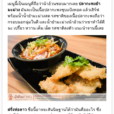
แห่ง
เมนูนี้เป็นเมนูที่ถือว่าน้าอ้วนชอบมากเลย
ปลากะพงยำ
ชาติ
มะม่วง
มันจะเป็นเนื้อปลากะพงชุบแป้งทอด แล้วเสิร์ฟ
2557
พร้อมน้ำน้ำยำมะม่วงสด รสชาติของเนื้อปลากะพงถือว่า
กรอบนอกนุ่มในดี และน้ำยำมะม่วงน้าอ้วนว่าเขาทำได้ดี
นะ เปรี้ยว หวาน เค็ม เผ็ด รสชาติลงตัว แนะนำจานนี้เลย
ร้าน
หมู
กระทะ
ทั่ว
เชียงใหม่
TOP30
ราคา
ไม่
เกิน
200
บาท
ฝรั่งห่อลาว
ชื่อนี้อาจจะสันนิษฐานได้ว่ามันคืออะไร ซึ่ง
รีวิว