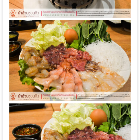
อุ่นๆ
ปิ้ง
มาร์ช
เมล
โล่
พร้อม
ชิม
และ
ช้อป
ที่
เดียว
ครบ
ที่
งาน
LEO
PRESENTS