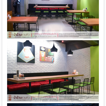
งาน
เดียว
ทั้ง
ช้อป
กิน
เที่ยว
พร้อม
โปร
โม
ชั่น
สำหรับ
คน
รัก
บ้าน
มากมาย