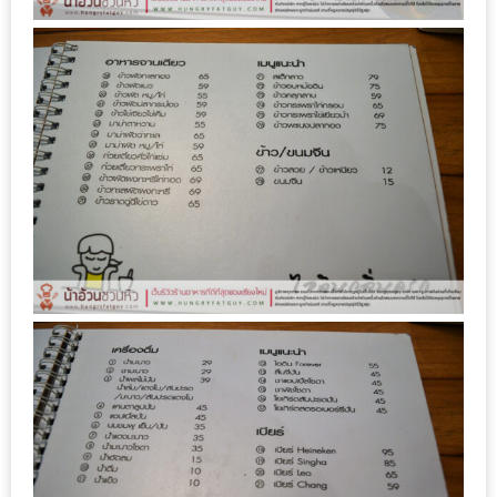
หิว
ข้าว
อะไร
เอ่ย
อร่อย
ที่สุด?
งาน
แฟร์
เรื่อง
บ้าน
ที่
ทุก
คน
ต้อง