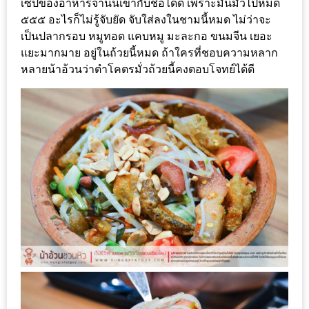
เซ็ปของอาหารจานนี้เข้ากับชื่อได้ดี เพราะมันมั่วไปหมด
200
๕๕๕ อะไรก็ไม่รู้จับยัด จับใส่ลงในชามนี้หมด ไม่ว่าจะ
บาท
เป็นปลากรอบ หมูทอด แคบหมู มะละกอ ขนมจีน เยอะ
แยะมากมาย อยู่ในถ้วยนี้หมด ถ้าใครที่ชอบความหลาก
ชี้
หลายน้าอ้วนว่าตำโคตรมั่วถ้วยนี้คงตอบโจทย์ได้ดี
เบาะแส
ความ
อร่อย
ตาม
รอย
น้า
อ้วน
ชวน
หิว
ติดต่อ