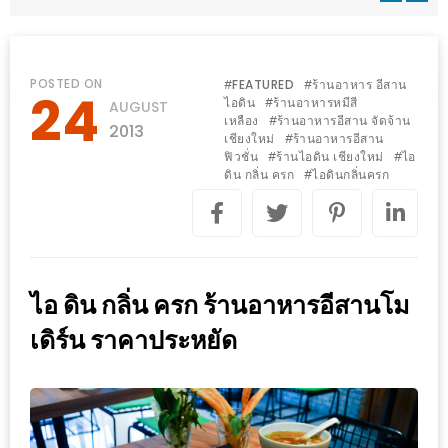
WONGNAI.COM
#มา
เดิน
นโยบาย
POSTED ON
FEATURED
ร้านอาหาร อีสาน
#
#
24
เล่น
ไอดิน
ร้านอาหารหมีสี
#
AUGUST
ความ
เหลือง
ร้านอาหารอีสาน จัดจ้าน
#
กัน
2013
เป็น
เชียงใหม่
ร้านอาหารอีสาน
#
มั้ย
ฟิวชั่น
ร้านไอดิน เชียงใหม่
ไอ
#
#
ส่วน
ดิน กลิ่น ครก
ไอดินกลิ่นครก
#
ใน
ตัว
ฐานะ
อะไร
ก็ได้
…
ไอ ดิน กลิ่น ครก ร้านอาหารอีสานโม
งาน
เดิร์น ราคาประหยัด
เดียว
ที่
ครบ
ครั้ง