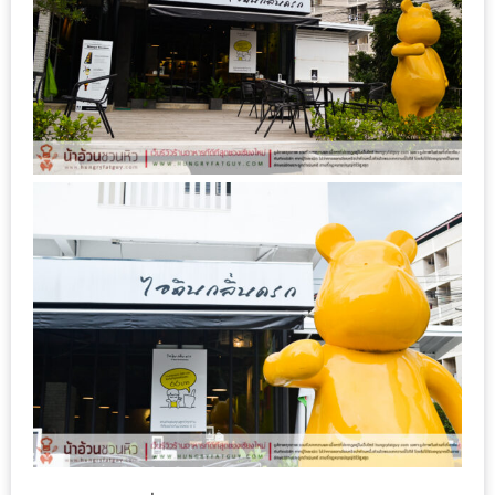
DISH
EVENT
ที่
ต้อง
ห้าม
พลาด
สำหรับ
ฤดู
หนาว
นี้
กับ
PING
FAI
FESTIVAL
2