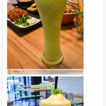
300
บาท
เกี่ยว
กับ
เว็บ
น้า
อ้วน
ชวน
หิว
เจ้าของ
ร้าน
แนะนำ
ร้าน
เพื่อน