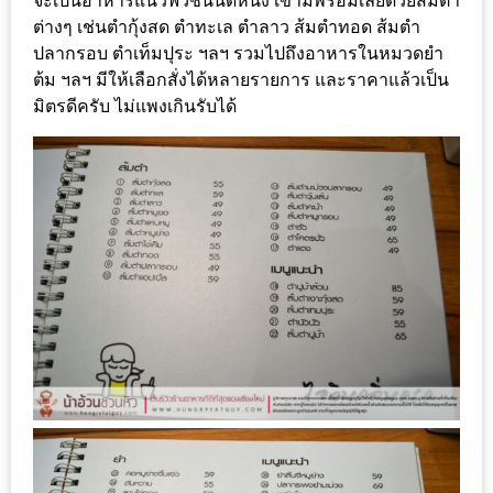
จะเป็นอาหารแนวฟิวชั่นนิดหนึ่ง เขามีพร้อมเลยด้วยส้มตำ
ทำไม
ต่างๆ เช่นตำกุ้งสด ตำทะเล ตำลาว ส้มตำทอด ส้มตำ
เรา
ปลากรอบ ตำเท็มปุระ ฯลฯ รวมไปถึงอาหารในหมวดยำ
ไม่
ต้ม ฯลฯ มีให้เลือกสั่งได้หลายรายการ และราคาแล้วเป็น
ทำ
มิตรดีครับ ไม่แพงเกินรับได้
อาหาร
ทาน
เอง?
SHOP
TOP
10
รีวิว
ร้าน
อาหาร
ที่
เข้า