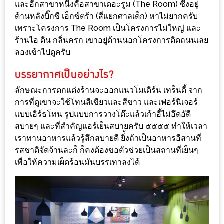
–
และอีกสาขาหนึ่งคือสาขาเดอะรูม (The Room) ซึงอยู่
ช็อป
ด้านหลังบิ๊กซี เอ็กซ์ตร้า (สี่แยกศาลเด็ก) หาไม่ยากครับ
ฟิน
เพราะโครงการ The Room เป็นโครงการไม่ใหญ่ และ
ร้านไอ ดิน กลิ่นครก เขาอยู่ด้านนอกโครงการติดถนนเลย
กิน
ลองเข้าไปดูครับ
เพลิน
HFG
ลักษณะการตกแต่งร้านจะออกแนวโมเดิร์น เทร็นดี้ จาก
E-
การที่ดูเขาจะใช้โทนสีเขียวและสีขาว และเฟอร์นิเจอร์
NEWS
แบบเอิร์ธโทน รูปแบบการวางโต๊ะแล้วเก้าอี้ไม่อึดอัดี
GAME
สบายๆ และที่สำคัญแอร์เย็นสบายครับ ๕๕๕๕ ทำให้เวลา
(SABAI
เราทานอาหารแล้วรู้สึกสบายดี ยิ่้งถ้าเป็นอาหารอีสานที่
SEAFOOD)
รสชาติจัดจ้านละก็ ก็คงต้องขอตัวช่วยเป็นสถานที่เย็นๆ
เพื่อให้ความเผ็ดร้อนมันบรรเทาลงได้
HOMEPRO
FAIR
2017
เชียงใหม่