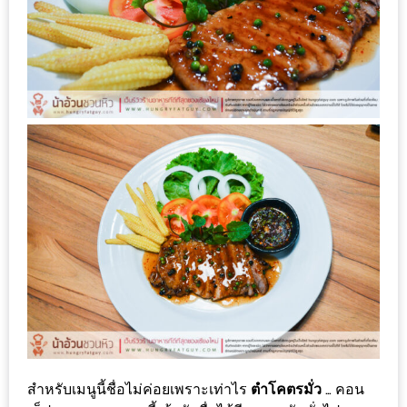
กับ
แผนที่
ร้าน
หมู
กระทะ
ทั่ว
เชียงใหม่
งบ
ไม่
บาน
ปลาย
อิ่ม
ชิ
ลล์
ไม่
สำหรับเมนูนี้ชื่อไม่ค่อยเพราะเท่าไร
ตำโคตรมั่ว
… คอน
เกิน