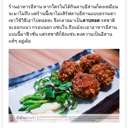
1
ร้านอาหารอีสาน หากใครไม่ได้กินลาบอีสานก็คงเหมือน
จะมาไม่ถึง แต่ร้านนี้เขาไม่เสิร์ฟลาบอีสานแบบธรรมดา
พา
เขาใช้วิธีเอาไปทอดจ่ะ จึงกลายมาเป็น
ลาบทอด
รสชาติ
จะออกแนว กรอบนอก แซ่บใน ถึงแม้จะเอาอาหารอีสาน
เพื่อน
แบบนี้มาฟิวชั่น แต่รสชาติก็ยังแซ่บ คงความเป็นอีสาน
มา
แท้ๆ อยู่เด้อ
ม่วน
กั๋น
บน
INSTAGRAM
รวม
โปร
โม
ชั่
นวัน
แม่