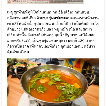
ส่วนลด
เมนูสุดท้ายที่ภูมิใจนำเสนอมาก อิอิ เสิร์ฟมากันแบบ
พิเศษ
อลังการเลยทีเดียวด้วยชุด
จุ่มแซ่บทะเล
ตอนแรกพนักงาน
ร้าน
เขาเสิร์ฟหม้อน้ำซุปมาก่อน น้าอ้วนก็นึกว่าเป็นต้มยำอะไร
อาหาร
สักอย่าง แต่พอเอาตัวกุ้ง ปลา หมู หมึก เนื้อ และผักมา
ใน
เสิร์ฟเท่านั้น ถึงบางอ้อกันเลย ชุดนี้ 169 บาท แต่ได้เยอะ
มากครับ (แต่ถ้าเป็นชุดจุ่มแซ่บหมูธรรมดาก็ 129 บาท)
เชียงใหม่
ถือว่าเป็นราคาที่น่าคบเลยทีเดียว ดูกันเอาเองนะครับว่า
คุ้มค่าแค่ไหน
หนาว
นัก
ใช่
ไหม?
แวะ
ไป
ผิง
ไฟ