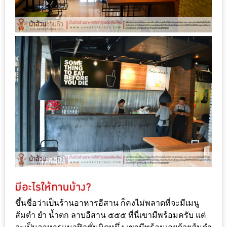
ใหญ่
ที่สุด
ใน
โลก
กับ
โรง
แรม
ฮอ
ลิ
เดย์
อินน์
เชียงใหม่
PANDA
TIME
ขึ้นชื่อว่าเป็นร้านอาหารอีสาน ก็คงไม่พลาดที่จะมีเมนู
ส้มตำ ยำ น้ำตก ลาบอีสาน ๕๕๕ ที่นี่เขามีพร้อมครับ แต่
: