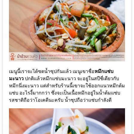
น้า
อ้วน
ติดต่อ
น้า
อ้วน
น้า
อ้วน
ชวน
เมนูนี้เราจะได้ซดน้ำซุปกันแล้ว เมนูเขาชื่อ
หมึกแซ่บ
มะนาว
ปกติแล้วหมึกแซ่บมะนาว จะอยู่ในสปีชี่เดียวกับ
คุย
หมึกนึ่งมะนาว แต่สำหรับร้านนี้เขาจะใช้ออกแนวหมึกต้ม
แซ่บ อะไรงี้มากกว่า ซึ่งจะเป็นเนื้อหมึกอยู่ในน้ำต้มแซ่บ
นโยบาย
รสชาติถือว่าโอเคดีนะครับ น้ำซุปถือว่าแซ่บกำลังดี
ความ
เป็น
ส่วน
ตัว