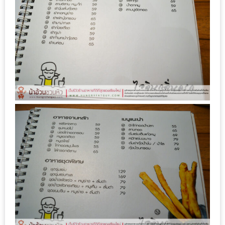
ชม
มาก
ที่สุด
ประจำ
ปี
2557
กิจกรรม
ชิง
รางวัล
กับ
สมาชิก
ENEWS
น้า
อ้วน
ชวน