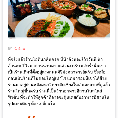
ช้อป
ชิ
ลล์
ชิม
ที่
HIMMA
MARKET
BY
น้าอ้วน
FESTIVAL
ที่จริงแล้วร้านไอดินกลิ่นครก ที่น้าอ้วนจะรีวิววันนี้ น้า
อ้วนเคยรีวิวมาก่อนนานมากแล้วนะครับ แต่ครั้งนั้นเขา
10
เป็นร้านเดิมที่ตั้งอยู่ตรงถนนศิริมังคลาจารย์ครับ ซึ่งเมื่อ
ร้าน
ก่อนเป็นร้านที่ไม่ค่อยใหญ่เท่าไร แต่มารอบนี้เขาได้ย้าย
พ่อ
ร้านมาอยู่ย่านหลังมหาวิทยาลัยเชียงใหม่ และจากที่ดูแล้ว
ค้า
ร้านใหญ่ขึ้นครับ ร้านนี้เป็นร้านอาหารอีสานในสไตล์
ฟิวชั่น ที่จะทำให้ลูกค้าที่อาจจะคุ้นเคยกับอาหารอีสานใน
แซ่บ
รูปแบบเดิมๆ ต้องเปลี่ยนใจ
แม่ค้า
สวย