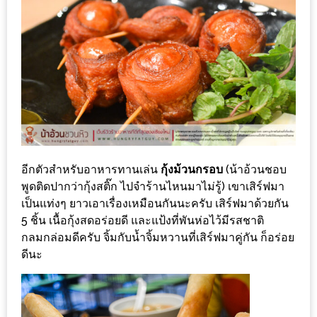
รับ
ประทาน
บุฟเฟ่ต์
ฟรี
ที่
LE
CRYSTAL
เชียงใหม่
ฟรี
อีกตัวสำหรับอาหารทานเล่น
กุ้งม้วนกรอบ
(น้าอ้วนชอบ
2
พูดติดปากว่ากุ้งสติ๊ก ไปจำร้านไหนมาไม่รู้) เขาเสิร์ฟมา
ท่าน
เป็นแท่งๆ ยาวเอาเรื่องเหมือนกันนะครับ เสิร์ฟมาด้วยกัน
5 ชิ้น เนื้อกุ้งสดอร่อยดี และแป้งที่พันห่อไว้มีรสชาติ
ลุ้น
กลมกล่อมดีครับ จิ้มกับน้ำจิ้มหวานที่เสิร์ฟมาคู่กัน ก็อร่อย
ดีนะ
รับ
GIFT
VOUCHER