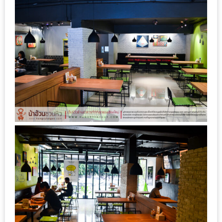
MAPS
MY
ACCOUNT
NEW
FACEBOOK
TIMELINE
POLICY
OKTOBERFEST
ครั้ง
ที่
2
เทศกาล
เบียร์
ที่