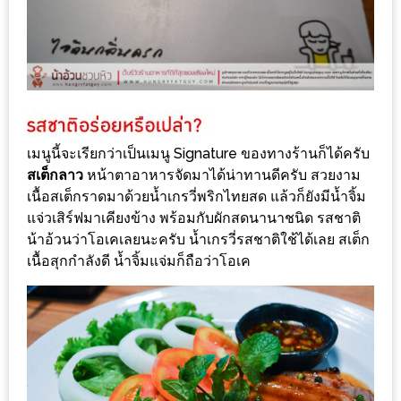
มา
พบ
สินค้า
เรื่อง
บ้าน
คุ้ม
ครบ
เมนูนี้จะเรียกว่าเป็นเมนู Signature ของทางร้านก็ได้ครับ
สเต็กลาว
หน้าตาอาหารจัดมาได้น่าทานดีครับ สวยงาม
จบ
เนื้อสเต็กราดมาด้วยน้ำเกรวี่พริกไทยสด แล้วก็ยังมีน้ำจิ้ม
ที่
แจ่วเสิร์ฟมาเคียงข้าง พร้อมกับผักสดนานาชนิด รสชาติ
เดียว
น้าอ้วนว่าโอเคเลยนะครับ น้ำเกรวี่รสชาติใช้ได้เลย สเต็ก
HOMEPRO
เนื้อสุกกำลังดี น้ำจิ้มแจ่มก็ถือว่าโอเค
FAIR
2017
เชียงใหม่
จัด
เต็ม