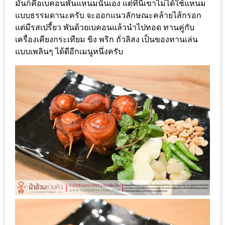
มันก็คือเบคอนพันแหนมนั่นเอง แต่ที่นี่เขาไม่ได้ใช้แหนม
ดี
แบบธรรมดานะครับ จะออกแนวลักษณะคล้ายไส้กรอก
กับ
แต่มีรสเปรี้ยว พันด้วยเบคอนแล้วนำไปทอด ทานคู่กับ
วงใน
เครื่องเคียงกระเทียม ขิง พริก ถั่วลิสง เป็นของทานเล่น
แบบเพลินๆ ได้ดีอีกเมนูหนึ่งครับ
แจก
ฟรี
LINE
GIFTCODE!
ลายแทง
ความ
อร่อย
ทั่ว
เชียงใหม่
ลุ้น
บัตร