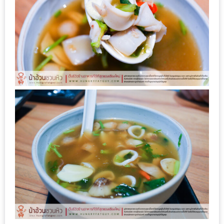
นโยบาย
ความ
เป็น
ส่วน
ตัว
ประกาศ
ผล
ผู้
โชค
ดี
กับ
น้า
อ้วน
ครั้ง
ที่