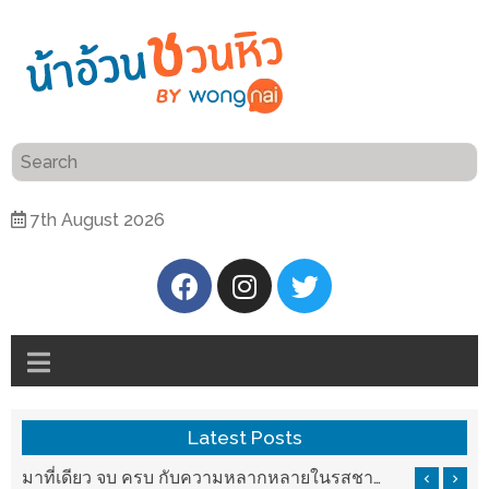
ร้าน
“เป็น
อาหาร
แสน”
แนะนำ
[PR]
7th August 2026
อิ่ม
เลือก
ร้าน
รับ
อาหาร
โชค
ที่
ที่
ต้องการ
โรงแรม
ศิริ
ติดต่อ
ปัน
Latest Posts
น้า
นาฯ
อ้วน
รสชาติที่ Chez Nous สันกำแพง
มาที่เดียว จบ ครบ กับความหลากหลายในรสชาติที่นำมาจากทั่วเมืองจีนที่ HAN The Chinese Cuisine
เชียงใหม่