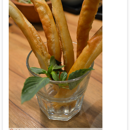
เด็ด
สำหรับ
คุณ
แม่
ที่รัก
2560
สบาย
ใจ๋…
สไตล์
นิมมาน
(ดี
คอน
โด
นิม)
เชียงใหม่