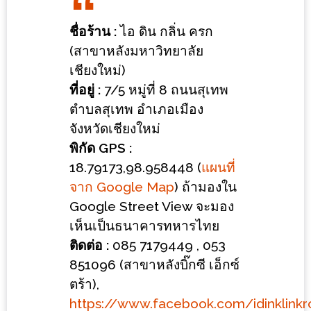
ร้าน
รวย
ชื่อร้าน :
ไอ ดิน กลิ่น ครก
เสน่ห์
(สาขาหลังมหาวิทยาลัย
ของ
เชียงใหม่)
เชียงใหม่
ที่อยู่ :
7/5 หมู่ที่ 8 ถนนสุเทพ
ที่
ตำบลสุเทพ อำเภอเมือง
ต้อง
จังหวัดเชียงใหม่
ไป
พิกัด GPS :
ลอง
18.79173,98.958448 (
แผนที่
จาก Google Map
) ถ้ามองใน
16
Google Street View จะมอง
ร้าน
เห็นเป็นธนาคารทหารไทย
อร่อย
ติดต่อ :
085 7179449 , 053
ที่
851096 (สาขาหลังบิ๊กซี เอ็กซ์
ต้อง
ตร้า),
มา
https://www.facebook.com/idinklinkr