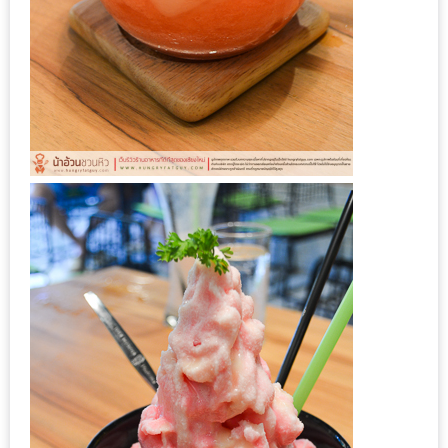
งด้วย
HUAWEI
G7
PLUS
สมา
ร์ท
โฟน
ที่
เอาใจ
ขา
กิน
โดย
เฉพาะ
อิ่ม
ไม่