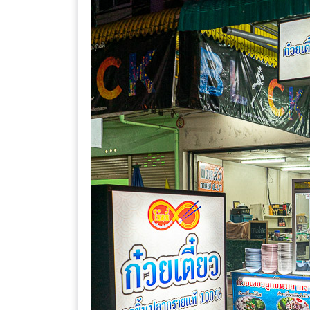
ร้าน
รวย
เสน่ห์
ของ
เชียงใหม่
ที่
ต้อง
ไป
ลอง
16
ร้าน
อร่อย
ที่
ต้อง
มา