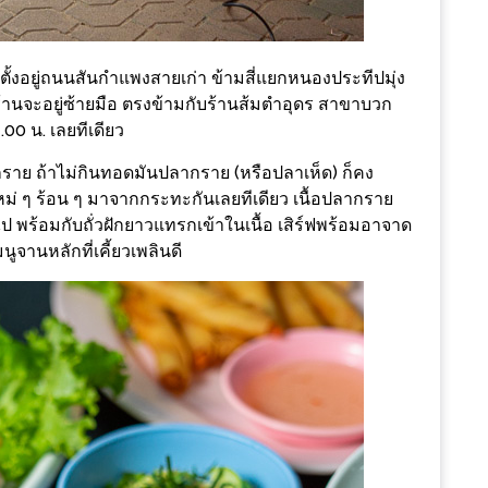
น ตั้งอยู่ถนนสันกำแพงสายเก่า ข้ามสี่แยกหนองประทีปมุ่ง
นจะอยู่ซ้ายมือ ตรงข้ามกับร้านส้มตำอุดร สาขาบวก
.00 น. เลยทีเดียว
ราย ถ้าไม่กินทอดมันปลากราย (หรือปลาเห็ด) ก็คง
่ ๆ ร้อน ๆ มาจากกระทะกันเลยทีเดียว เนื้อปลากราย
ไป พร้อมกับถั่วฝักยาวแทรกเข้าในเนื้อ เสิร์ฟพร้อมอาจาด
ูจานหลักที่เคี้ยวเพลินดี