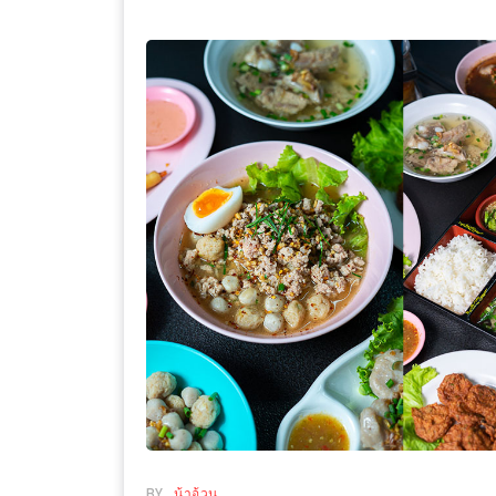
WONGNAI.COM
#มา
เดิน
นโยบาย
เล่น
ความ
กัน
เป็น
มั้ย
ส่วน
ใน
ตัว
ฐานะ
อะไร
ก็ได้
…
งาน
เดียว
ที่
ครบ
ครั้ง
BY
น้าอ้วน