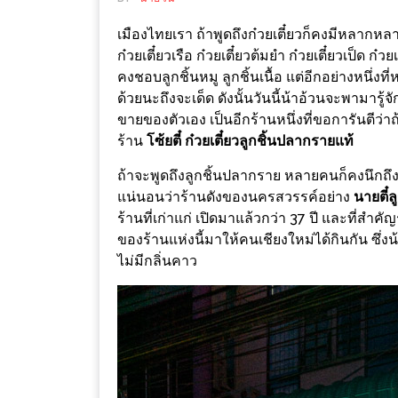
ช้อป
เมืองไทยเรา ถ้าพูดถึงก๋วยเตี๋ยวก็คงมีหลากหล
ชิ
ก๋วยเตี๋ยวเรือ ก๋วยเตี๋ยวต้มยำ ก๋วยเตี๋ยวเป็ด ก๋
ลล์
คงชอบลูกชิ้นหมู ลูกชิ้นเนื้อ แต่อีกอย่างหนึ
ชิม
ด้วยนะถึงจะเด็ด ดังนั้นวันนี้น้าอ้วนจะพามารู้จ
ที่
ขายของตัวเอง เป็นอีกร้านหนึ่งที่ขอการันตีว่าถ
HIMMA
ร้าน
โซ้ยตี๋ ก๋วยเตี๋ยวลูกชิ้นปลากรายแท้
MARKET
ถ้าจะพูดถึงลูกชิ้นปลากราย หลายคนก็คงนึกถึง จ.
FESTIVAL
แน่นอนว่าร้านดังของนครสวรรค์อย่าง
นายตี๋
ร้านที่เก่าแก่ เปิดมาแล้วกว่า 37 ปี และที่สำค
10
ของร้านแห่งนี้มาให้คนเชียงใหม่ได้กินกัน ซึ่งน
ร้าน
ไม่มีกลิ่นคาว
พ่อ
ค้า
แซ่บ
แม่ค้า
สวย