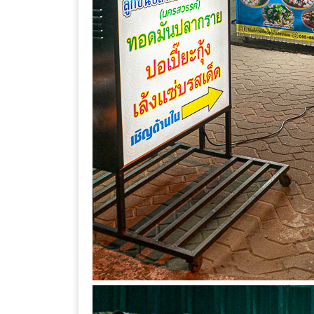
ลอง
ถนน
คน
เดิน
วัน
อาทิตย์
ท่าแพ
เชียงใหม่
CART
CHECKOUT
DRAFT
–
บาร์บีคิว
สาว