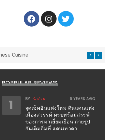
nese Cuisine
แ
POPPULAR REVIEWS
BY
น้าอ้วน
6 YEARS AGO
1
จุดเช็คอินแห่งใหม่ ดินแดนแห่ง
เมืองสวรรค์ ครบพร้อมสรรพ์
ของการมาเยี่ยมเยือน ถ่ายรูป
กันเต็มอิ่มที่ แดนเทวดา