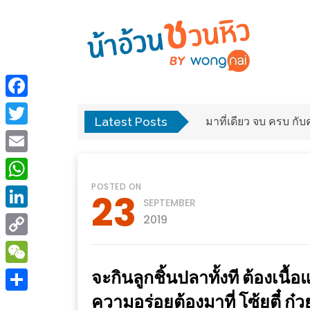
ร้าน
“เป็น
อาหาร
แสน”
Facebook
แนะนำ
Latest Posts
พง
มาที่เดียว จบ ครบ ก
[PR]
Twitter
อิ่ม
เลือก
Email
ร้าน
รับ
POSTED ON
อาหาร
โชค
WhatsApp
23
SEPTEMBER
ที่
ที่
LinkedIn
2019
ต้องการ
โรงแรม
Copy
ศิริ
ติดต่อ
ปัน
Link
จะกินลูกชิ้นปลาทั้งที ต้องเนื
WeChat
น้า
นาฯ
ความอร่อยต้องมาที่ โซ้ยตี๋ ก๋
อ้วน
Share
เชียงใหม่