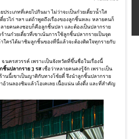
ายประเภทที่เคยไปกินมา ไม่ว่าจะเป็นก๋วยเตี๋ยวน้ำใส
วยเตี๋ยวไก่ ฯลฯ แต่ถ้าพูดถึงเรื่องของลูกชิ้นหละ หลายคนก็
่งที่หลายคนคงชอบก็คือลูกชิ้นปลา และต้องเป็นปลากราย
ักร้านก๋วยเตี๋ยวที่เขาเน้นการใช้ลูกชิ้นปลากรายเป็นจุด
้าใครได้มาชิมลูกชิ้นของที่นี่แล้วจะต้องติดใจทุกรายกับ
นครสวรรค์​ เพราะเป็นจังหวัดที่ขึ้นชื่อในเรื่องนี้
ลูกชิ้นปลากราย 3 รส
เชื่อว่าหลายคนคงรู้จัก เพราะเป็น
ัญร้านนี้เขาเป็นญาติกับทางโซ้ยตี๋ จึงนำลูกชิ้นปลากราย
้าอ้วนลองชิมแล้วโอเคเลย เนื้อแน่น เด้งดึ๋ง และที่สำคัญ