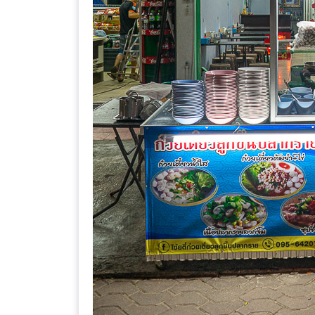
DISH
EVENT
ที่
ต้อง
ห้าม
พลาด
สำหรับ
ฤดู
หนาว
นี้
กับ
PING
FAI
FESTIVAL
2