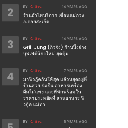
BY
น้าอ้วน
14 YEARS AGO
2
ร้านอำไพบริการ เขื่อนแม่กวง
อ.ดอยสะเก็ด
BY
น้าอ้วน
14 YEARS AGO
3
Grill Jung (กิวจัง) ร้านปิ้งย่าง
บุฟเฟต์น้องใหม่ สุดคุ้ม
BY
น้าอ้วน
7 YEARS AGO
4
มาฟิวกู้ดกันให้สุด แล้วหยุดอยู่ที่
ร้านสวย ร่มรื่น อาหารเครื่อง
ดื่มไม่แพง และที่พักพร้อมใน
ราคาประหยัดที่ สวนอาหาร ฟิ
วกู้ด แม่ทา
BY
น้าอ้วน
5 YEARS AGO
5