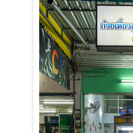
เหนือ
กับ
สลัด
หนุ่ม
บ้านนา
เมนู
เด็ด
จาก
ANNA
FARM
ที่
เอาชนะ
ใจ
กรรมการ
จาก
THE