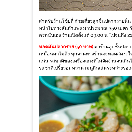
–
ช็อป
ฟิน
สำหรับร้านโซ้ยตี๋ ก๋วยเตี๋ยวลูกชิ้นปลากรายนั้
กิน
หน้าไปทางสันกำแพง มาประมาณ 350 เมตร ร้า
เพลิน
ครกนั่นเอง ร้านเปิดตั้งแต่ 09.00 น.​ ไปจนถึง 21
ทอดมันปลากราย (50 บาท)
มาร้านลูกชิ้นปลาก
HFG
เหมือนมาไม่ถึง ทุกจานทางร้านจะทอดสด ๆ ใหม
E-
แน่น รสชาติของเครื่องแกงที่ไม่จัดจ้านจนเกิน
NEWS
รสชาติเปรี้ยวอมหวาน เมนูกินเล่นระหว่างรอเมน
GAME
(SABAI
SEAFOOD)
HOMEPRO
FAIR
2017
เชียงใหม่