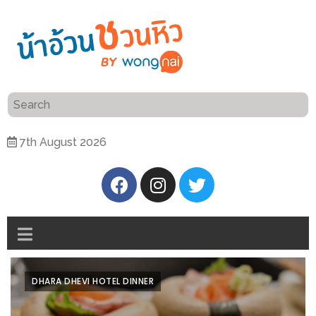
ร้าน
“เป็น
อาหาร
แสน”
แนะนำ
[PR]
7th August 2026
อิ่ม
เลือก
ร้าน
รับ
อาหาร
โชค
ที่
ที่
ต้องการ
โรงแรม
ศิริ
ติดต่อ
ปัน
DHARA DHEVI HOTEL DINNER
น้า
นาฯ
อ้วน
เชียงใหม่