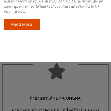
ลงตัวเท่าที่ควร) แต่รอบที่ 2 นี้เขาเป็นการเชิญสื่อและจัดไลน์บุฟเฟ่ต์
ช้อป
และเมนูอาหารต่างๆ ให้ใกล้เคียงกับงานวันเปิดตัวจริงๆ ในวันที่ 5
ชิ
ธันวาคม 2557...
ลล์
Read More
ชิม
ที่
HIMMA
MARKET
FESTIVAL
10
ร้าน
พ่อ
ค้า
แซ่บ
น้าอ้วนชวนหิว BY WONGNAI
แม่ค้า
สวย
น้าอ้วนชวนหิว by Wongnai เว็บไซต์รีวิวร้านอาหาร