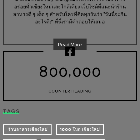
ร้าน
อร่อยทั่วเชียงใหม่และใกล้เคียง เว็บไซต์ที่แนะนำร้าน
รวย
อาหารดี ๆ เด็ด ๆ สำหรับใครที่คิดทุกวันว่า "วันนี้จะกิน
เสน่ห์
อะไรดี?" ที่นี่เรามีคำตอบให้เสมอ
ของ
เชียงใหม่
Read More
ที่
ต้อง
ไป
,
8
0
0
0
0
0
ลอง
16
COUNTER HEADING
ร้าน
อร่อย
TAGS
ที่
ต้อง
​ ร้านอาหารเชียงใหม่
1000 โบก เชียงใหม่
มา