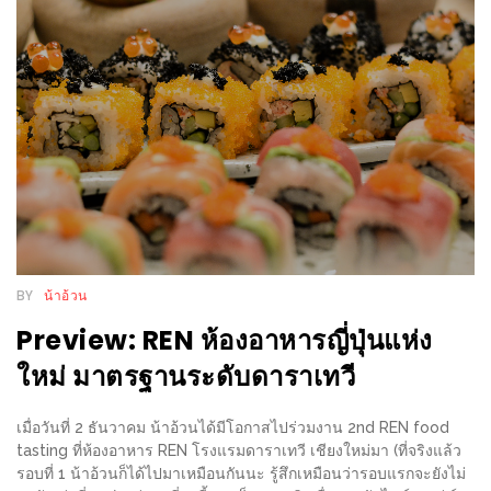
WONGNAI.COM
#มา
เดิน
นโยบาย
เล่น
ความ
กัน
เป็น
มั้ย
ส่วน
ใน
ตัว
ฐานะ
อะไร
ก็ได้
BY
น้าอ้วน
…
Preview: REN ห้องอาหารญี่ปุ่นแห่ง
งาน
ใหม่ มาตรฐานระดับดาราเทวี
เดียว
ที่
เมื่อวันที่ 2 ธันวาคม น้าอ้วนได้มีโอกาสไปร่วมงาน 2nd REN food
ครบ
tasting ที่ห้องอาหาร REN โรงแรมดาราเทวี เชียงใหม่มา (ที่จริงแล้ว
ครั้ง
รอบที่ 1 น้าอ้วนก็ได้ไปมาเหมือนกันนะ รู้สึกเหมือนว่ารอบแรกจะยังไม่