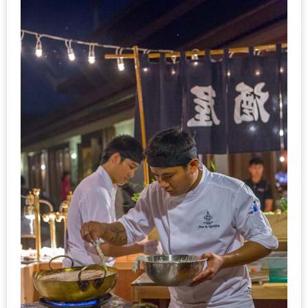
เด็ด
สำหรับ
คุณ
แม่
ที่รัก
2560
สบาย
ใจ๋…
สไตล์
นิมมาน
(ดี
คอน
โด
นิม)
เชียงใหม่