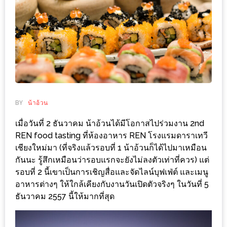
ช้อป
ชิ
ลล์
ชิม
ที่
HIMMA
MARKET
BY
น้าอ้วน
FESTIVAL
เมื่อวันที่ 2 ธันวาคม น้าอ้วนได้มีโอกาสไปร่วมงาน 2nd
10
REN food tasting ที่ห้องอาหาร REN โรงแรมดาราเทวี
ร้าน
เชียงใหม่มา (ที่จริงแล้วรอบที่ 1 น้าอ้วนก็ได้ไปมาเหมือน
พ่อ
กันนะ รู้สึกเหมือนว่ารอบแรกจะยังไม่ลงตัวเท่าที่ควร) แต่
รอบที่ 2 นี้เขาเป็นการเชิญสื่อและจัดไลน์บุฟเฟ่ต์ และเมนู
ค้า
อาหารต่างๆ ให้ใกล้เคียงกับงานวันเปิดตัวจริงๆ ในวันที่ 5
แซ่บ
ธันวาคม 2557 นี้ให้มากที่สุด
แม่ค้า
สวย