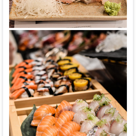
ใหญ่
ที่สุด
ใน
โลก
กับ
โรง
แรม
ฮอ
ลิ
เดย์
อินน์
เชียงใหม่
PANDA
TIME
: