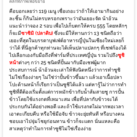
คลิกที่ภาพเพื่อขยาย
DISH
คือบอกเลยว่า 119 เมนู เชื่อเถอะว่าถ้าให้เอามากินอย่าง
EVENT
ละชิ้น ก็กินไม่ครบหรอกเพราะว่ามันเยอะจัด น้าอ้วน
ที่
แนะนำว่าจอง 2 รอบ เพื่อไปเก็บตกให้ครบ 555 โดยหลักๆ
ก็จะมี
ซาซิมิ (ปลาดิบ)
ซึ่งจะมีให้ทานกว่า 13 ชนิดถือว่า
ต้อง
เยอะที่สุดในบรรดาบุฟเฟ่ต์อาหารญี่ปุ่นในเชียงใหม่เลยก็
ห้าม
ว่าได้ ที่นี่ลูกค้าทุกท่านจะได้เห็นปลาแปลกๆ ที่เชฟก้องได้
พลาด
ไปเลือกเองกับมือถึงที่ฟาร์มที่ประเทศญี่ปุ่น รวมไปถึง
ซูชิ
สำหรับ
หน้า
ต่างๆ กว่า 25 ชนิดที่ปั้นมากับมือเชฟผู้มาก
ฤดู
ประสบการณ์ น้าอ้วนจะเล่าให้ฟังนิดหนึ่งว่าการทำซูชิ
หนาว
ไม่ใช่เรื่องง่ายๆ ไม่ใช่ว่าปั้นข้าวขึ้นมา แล้วเอาเนื้อปลา
โปะด้านหน้าก็เรียกว่าเป็นซูชิได้แล้ว แต่หารู้ไม่ว่าการทำ
นี้
ซูชิที่ดีต้องเริ่มตั้งแต่การหมักข้าวกับน้ำส้มสายชู การปั้น
กับ
ข้าวโดยใช้แรงกดที่เหมาะสม เพื่อที่ปลากับข้าวจะได้
PING
ประกบกันได้อย่างพอดี และถ้าใช้แรงกดไม่มากพอเวลา
FAI
เอาตะเกียบคีบ หรือใช้มือจับ ข้าวจะยุ่ยทันที หรือบางคน
FESTIVAL
ชอบเอาไปจุ่มโชยุก่อนทาน ข้าวก็จะแตก นั่นแหละคือ
2
สาเหตุว่าทำไมการทำซูชิไม่ใช่เรื่องง่าย