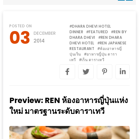
WONGNAI.COM
#มา
เดิน
นโยบาย
POSTED ON
DHARA DHEVI HOTEL
#
03
เล่น
DINNER
FEATURED
REN BY
#
#
DECEMBER
ความ
DHARA DHEVI
REN DHARA
#
กัน
2014
เป็น
DHEVI HOTEL
REN JAPANESE
#
มั้ย
RESTAURANT
ห้องอาหารญี่
#
ส่วน
ปุ่นเร็น
อาหารญี่ปุ่น ดารา
#
ใน
เทวี
เร็น ดาราเทวี
ตัว
#
ฐานะ
อะไร
ก็ได้
…
Preview: REN ห้องอาหารญี่ปุ่นแห่ง
งาน
เดียว
ใหม่ มาตรฐานระดับดาราเทวี
ที่
ครบ
ครั้ง