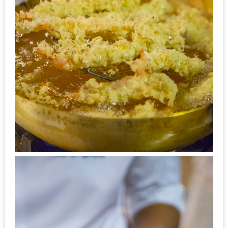
รับ
ประทาน
บุฟเฟ่ต์
ฟรี
ที่
LE
CRYSTAL
เชียงใหม่
ฟรี
2
ท่าน
ลุ้น
รับ
GIFT
VOUCHER