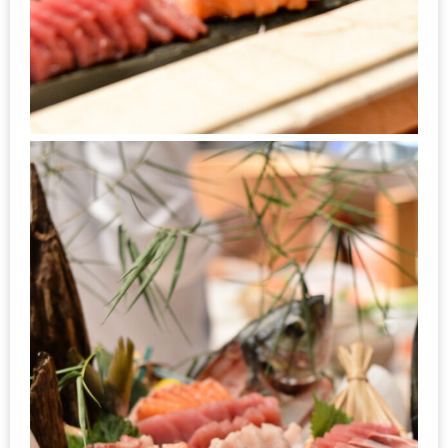
งาน
เดียว
ทั้ง
ช้อป
กิน
เที่ยว
พร้อม
โปร
โม
ชั่น
สำหรับ
คน
รัก
บ้าน
มากมาย