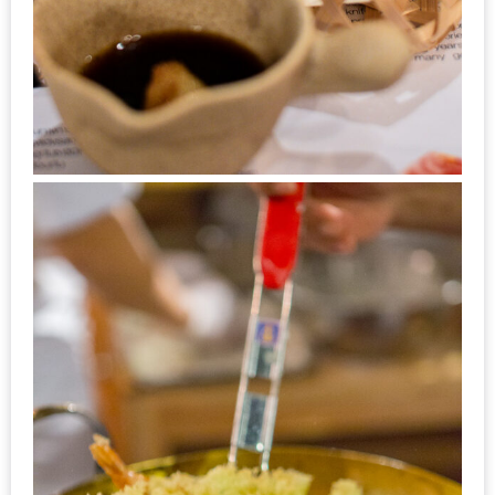
ดี
กับ
วงใน
แจก
ฟรี
LINE
GIFTCODE!
ลายแทง
ความ
อร่อย
ทั่ว
เชียงใหม่
ลุ้น
บัตร