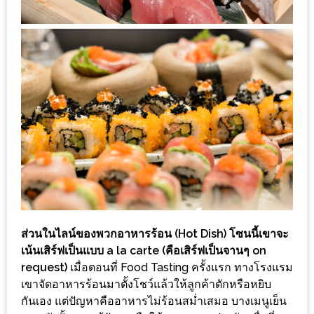
กับ
แผนที่
ร้าน
หมู
กระทะ
ทั่ว
เชียงใหม่
งบ
ไม่
บาน
ปลาย
อิ่ม
ส่วนในไลน์ของพวกอาหารร้อน (Hot Dish) โซนนี้เขาจะ
ชิ
เน้นเสิร์ฟเป็นแบบ a la carte (คือเสิร์ฟเป็นจานๆ on
request)
เมื่อตอนที่ Food Tasting ครั้งแรก ทางโรงแรม
ลล์
เขาจัดอาหารร้อนมาตั้งโชว์แล้วให้ลูกค้าตักหรือหยิบ
ไม่
กันเอง แต่ปัญหาคืออาหารไม่ร้อนสม่ำเสมอ บางเมนูเย็น
เกิน