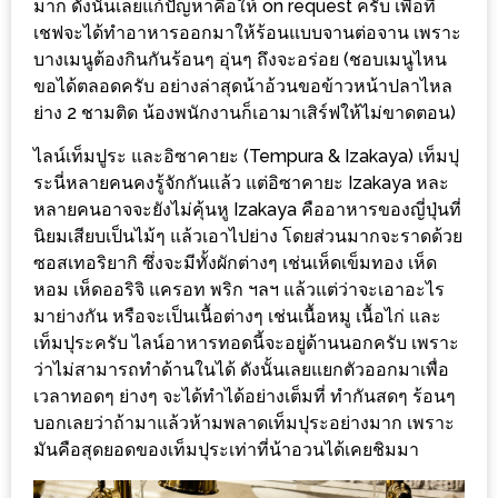
มาก ดังนั้นเลยแก้ปัญหาคือให้ on request ครับ เพื่อที่
200
เชฟจะได้ทำอาหารออกมาให้ร้อนแบบจานต่อจาน เพราะ
บาท
บางเมนูต้องกินกันร้อนๆ อุ่นๆ ถึงจะอร่อย (ชอบเมนูไหน
ขอได้ตลอดครับ อย่างล่าสุดน้าอ้วนขอข้าวหน้าปลาไหล
ชี้
ย่าง 2 ชามติด น้องพนักงานก็เอามาเสิร์ฟให้ไม่ขาดตอน)
เบาะแส
ไลน์เท็มปูระ และอิซาคายะ (Tempura & Izakaya) เท็มปุ
ความ
ระนี่หลายคนคงรู้จักกันแล้ว แต่อิซาคายะ Izakaya หละ
อร่อย
หลายคนอาจจะยังไม่คุ้นหู Izakaya คืออาหารของญี่ปุ่นที่
นิยมเสียบเป็นไม้ๆ แล้วเอาไปย่าง โดยส่วนมากจะราดด้วย
ตาม
ซอสเทอริยากิ ซึ่งจะมีทั้งผักต่างๆ เช่นเห็ดเข็มทอง เห็ด
รอย
หอม เห็ดออริจิ แครอท พริก ฯลฯ แล้วแต่ว่าจะเอาอะไร
มาย่างกัน หรือจะเป็นเนื้อต่างๆ เช่นเนื้อหมู เนื้อไก่ และ
น้า
เท็มปุระครับ ไลน์อาหารทอดนี้จะอยู่ด้านนอกครับ เพราะ
อ้วน
ว่าไม่สามารถทำด้านในได้ ดังนั้นเลยแยกตัวออกมาเพื่อ
ชวน
เวลาทอดๆ ย่างๆ จะได้ทำได้อย่างเต็มที่ ทำกันสดๆ ร้อนๆ
หิว
บอกเลยว่าถ้ามาแล้วห้ามพลาดเท็มปุระอย่างมาก เพราะ
มันคือสุดยอดของเท็มปุระเท่าที่น้าอวนได้เคยชิมมา
ติดต่อ