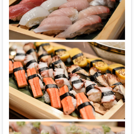
หิว
ข้าว
อะไร
เอ่ย
อร่อย
ที่สุด?
งาน
แฟร์
เรื่อง
บ้าน
ที่
ทุก
คน
ต้อง