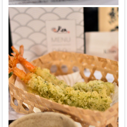
แห่ง
ชาติ
2557
ร้าน
หมู
กระทะ
ทั่ว
เชียงใหม่
TOP30
ราคา
ไม่
เกิน
200
บาท
รีวิว