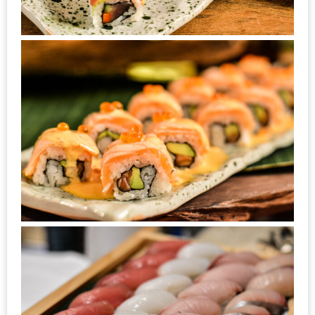
ชม
มาก
ที่สุด
ประจำ
ปี
2557
กิจกรรม
ชิง
รางวัล
กับ
สมาชิก
ENEWS
น้า
อ้วน
ชวน