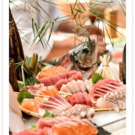
–
ช็อป
ฟิน
กิน
เพลิน
HFG
E-
NEWS
GAME
(SABAI
SEAFOOD)
HOMEPRO
FAIR
2017
เชียงใหม่