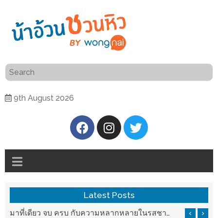
ร้าน
“เป็น
อาหาร
แสน”
แนะนำ
[PR]
9th August 2026
อิ่ม
เลือก
ร้าน
รับ
อาหาร
โชค
ที่
ที่
ต้องการ
โรงแรม
ศิริ
ติดต่อ
ปัน
Latest Posts
น้า
นาฯ
อ้วน
บ ครบ กับความหลากหลายในรสชาติที่นำมาจากทั่วเมืองจีนที่ HAN The Chinese Cuisine
แวะมาชิลยามเย็น กับจุดเช็คอินชมวิวดอยสุเทพสุดฟิน เครื่องดื่มและอาหารครบครันที่ Pool House
เชียงใหม่