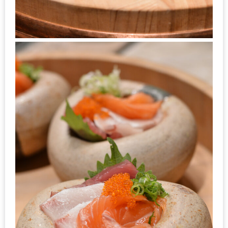
อั้น
กิน
ไม่
ยั้ง
หมู
กระทะ
&
ทะเล
เผา
เชียงใหม่
งบ
ไม่
บาน
ปลาย
ไม่
เกิน