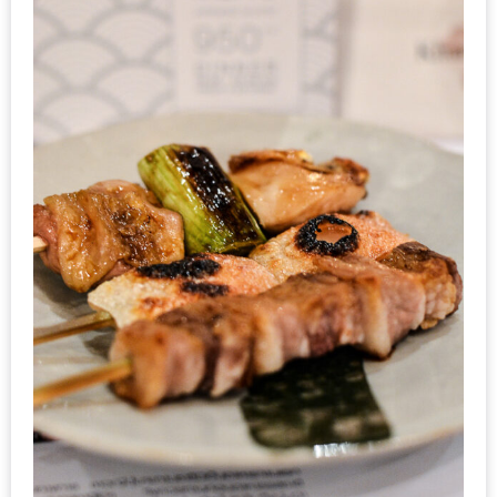
1
พา
เพื่อน
มา
ม่วน
กั๋น
บน
INSTAGRAM
รวม
โปร
โม
ชั่
นวัน
แม่