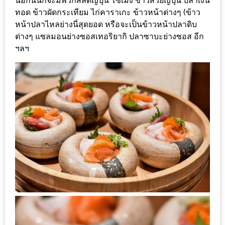
นอกนั้นก็จะมีพวกสลัดญี่ปุ่น โซเม็ง ข้าวสวยญี่ปุ่น ปลาเงิน
ะ
ทอด ข้าวผัดกระเทียม ไก่คาราเกะ ข้าวหน้าต่างๆ (ข้าว
สุด
หน้าปลาไหลย่างนี่สุดยอด หรือจะเป็นข้าวหน้าปลาดิบ
ต่างๆ แซลมอนย่างซอสเทอริยากิ ปลาซาบะย่างซอส อีก
เด็ด
ฯลฯ
ที่
AIKO
(THE
UP,
RAMA
3)
อาหาร
โดน
ใจ
ภาพ
ใส
ปิ๊