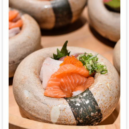
งด้วย
HUAWEI
G7
PLUS
สมา
ร์ท
โฟน
ที่
เอาใจ
ขา
กิน
โดย
เฉพาะ
อิ่ม
ไม่