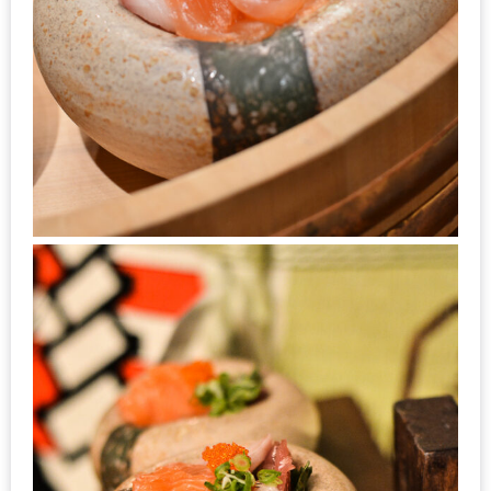
300
บาท
เกี่ยว
กับ
เว็บ
น้า
อ้วน
ชวน
หิว
เจ้าของ
ร้าน
แนะนำ
ร้าน
เพื่อน