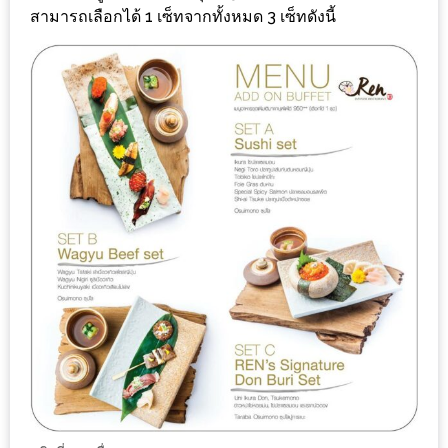
เหนือ
สามารถเลือกได้ 1 เซ็ทจากทั้งหมด 3 เซ็ทดังนี้
กับ
สลัด
หนุ่ม
บ้านนา
เมนู
เด็ด
จาก
ANNA
FARM
ที่
เอาชนะ
ใจ
กรรมการ
จาก
THE