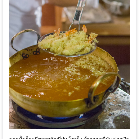
PINGFAI
FESTIVAL
3
อาหาร
ญี่ปุ่น
ระดับ
พรีเมียม
พร้อม
สุ
กี้
เนื้อ
หมู
ดำ
คู
โร
บูต