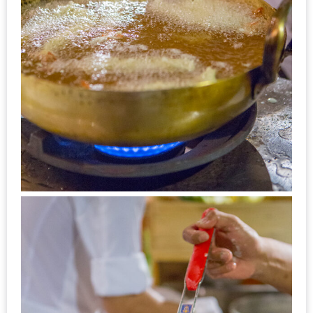
อุ่นๆ
ปิ้ง
มาร์ช
เมล
โล่
พร้อม
ชิม
และ
ช้อป
ที่
เดียว
ครบ
ที่
งาน
LEO
PRESENTS