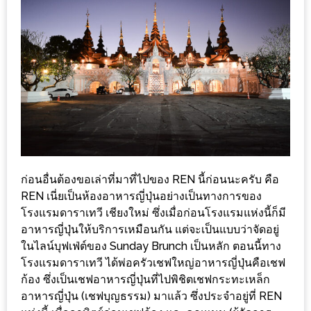
ร้าน
รวย
เสน่ห์
ของ
เชียงใหม่
ที่
ต้อง
ไป
ลอง
ก่อนอื่นต้องขอเล่าที่มาที่ไปของ REN นี้ก่อนนะครับ คือ
16
REN เนี่ยเป็นห้องอาหารญี่ปุ่นอย่างเป็นทางการของ
โรงแรมดาราเทวี เชียงใหม่ ซึ่งเมื่อก่อนโรงแรมแห่งนี้ก็มี
ร้าน
อาหารญี่ปุ่นให้บริการเหมือนกัน แต่จะเป็นแบบว่าจัดอยู่
อร่อย
ในไลน์บุฟเฟ่ต์ของ Sunday Brunch เป็นหลัก ตอนนี้ทาง
ที่
โรงแรมดาราเทวี ได้พ่อครัวเชฟใหญ่อาหารญี่ปุ่นคือเชฟ
ต้อง
ก้อง ซึ่งเป็นเชฟอาหารญี่ปุ่นที่ไปพิชิตเชฟกระทะเหล็ก
มา
อาหารญี่ปุ่น (เชฟบุญธรรม) มาแล้ว ซึ่งประจำอยู่ที่ REN