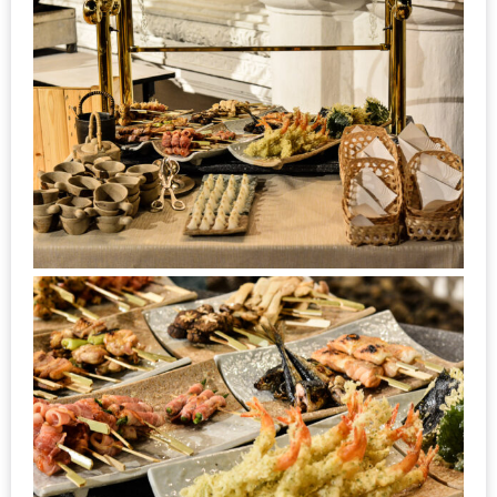
น้า
อ้วน
ติดต่อ
น้า
อ้วน
น้า
อ้วน
ชวน
คุย
นโยบาย
ความ
เป็น
ส่วน
ตัว