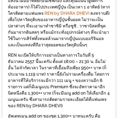
ลอง
แห่งนี้ เมื่ออาทิตย์ก่อนเชฟก้อง และคุณแนน (ผู้จัดการ
ห้องอาหาร) ก็ได้ไปประเทศญี่ปุ่น เป็นเวลา 1 อาทิตย์ (หาก
ถนน
ใครติดตามแฟนเพจ
REN by DHARA DHEVI
คงทราบดี)
คน
เพื่อไปหาวัตถุดิบของอาหารญี่ปุ่นชั้นยอด ไม่ว่าจะเป็น
เดิน
ปลาต่างๆ ที่จะเอามาทำซาซิมิ หรือซูชิ , วาซาบิสดที่ขุด
วัน
กันมาจากดินสดๆ หรือแม้กระทั่งอุปกรณ์ต่างๆ ที่จะนำมา
อาทิตย์
ใช้ในการเสิร์ฟทั้งหมดล้วนมาจากญี่ปุ่นแบบออริจินอล
ท่าแพ
และเป็นแหล่งที่ถือว่าสุดยอดของวัตถุดิบนั้นๆ
เชียงใหม่
REN จะเปิดให้บริการอย่างเป็นทางการในวันที่ 5
ธันวาคม 2557 นี้นะครับ ตั้งแต่ 18:00 – 21:30 น. อิ่มไม่
CART
อั้น ไม่จำกัดเวลา ในราคาที่เอื้อมถึงเพียง 950++ บาท (ก็
ประมาณ 1,119 บาท) ราคานี้ยังไม่รวมเครื่องดื่ม โดยการ
CHECKOUT
อาหารที่ให้บริการจะมีกว่า 111 เมนู + ของหวานอีก 8
รายการ แต่ก็มีเมนูแบบ Premium ซึ่งจะอัพราคามาอีก
DRAFT
นิดหนึ่งคือ 1,300++ บาท (ก็จะมีเมนู add on ให้เลือกอีก 4
–
เมนูนะครับ ซึ่งสามารถติดตามรายละเอียดได้ที่แฟนเพจ
บาร์บีคิว
ของ REN by DHARA DHEVI)
สาว
อัพเดทเมนู add on ของชุด 1,300++ บาทนะครับ คือ