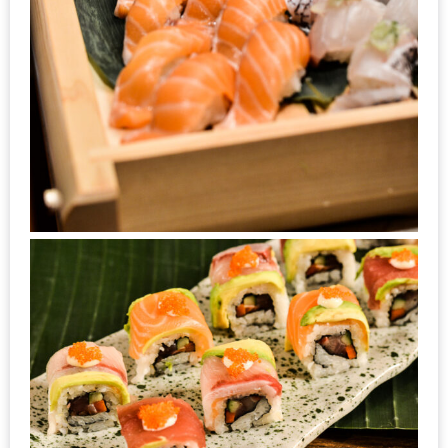
ทำไม
เรา
ไม่
ทำ
อาหาร
ทาน
เอง?
SHOP
TOP
10
รีวิว
ร้าน
อาหาร
ที่
เข้า