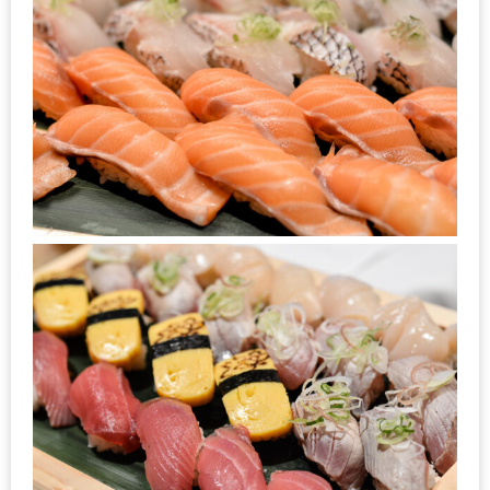
มา
พบ
สินค้า
เรื่อง
บ้าน
คุ้ม
ครบ
จบ
ที่
เดียว
HOMEPRO
FAIR
2017
เชียงใหม่
จัด
เต็ม