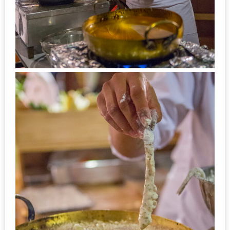
ส่วนลด
พิเศษ
ร้าน
อาหาร
ใน
เชียงใหม่
หนาว
นัก
ใช่
ไหม?
แวะ
ไป
ผิง
ไฟ