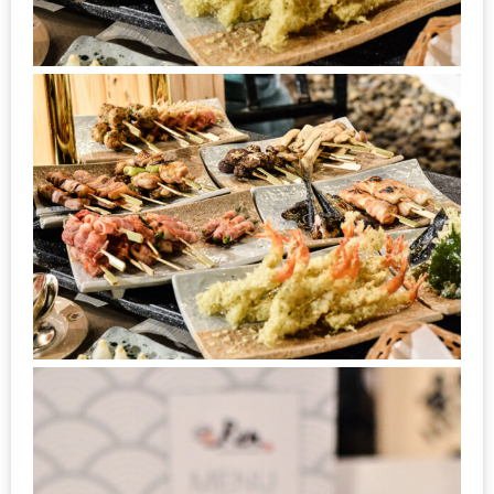
นโยบาย
ความ
เป็น
ส่วน
ตัว
ประกาศ
ผล
ผู้
โชค
ดี
กับ
น้า
อ้วน
ครั้ง
ที่