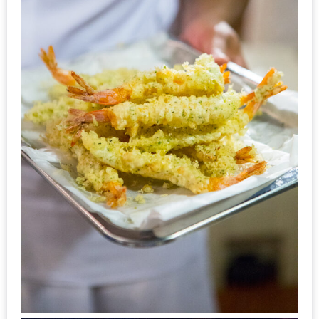
รับ
ประทาน
อาหาร
มูลค่า
1,000
บาท
ฟรี
3
รางวัล
วัน
แม่
สุด
พิเศษ
โปร
โม
ชั่น