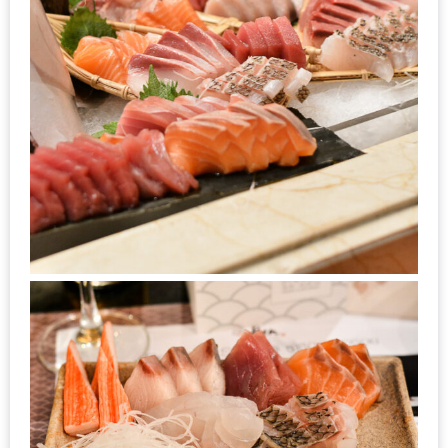
MAPS
MY
ACCOUNT
NEW
FACEBOOK
TIMELINE
POLICY
OKTOBERFEST
ครั้ง
ที่
2
เทศกาล
เบียร์
ที่