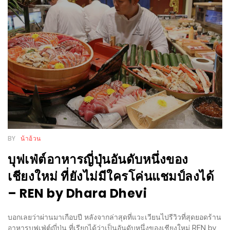
WONGNAI.COM
#มา
เดิน
นโยบาย
เล่น
ความ
กัน
เป็น
มั้ย
ส่วน
ใน
ตัว
ฐานะ
อะไร
ก็ได้
BY
น้าอ้วน
…
บุฟเฟ่ต์อาหารญี่ปุ่นอันดับหนึ่งของ
งาน
เชียงใหม่ ที่ยังไม่มีใครโค่นแชมป์ลงได้
เดียว
– REN by Dhara Dhevi
ที่
ครบ
บอกเลยว่าผ่านมาเกือบปี หลังจากล่าสุดที่แวะเวียนไปรีวิวที่สุดยอดร้าน
ครั้ง
อาหารบุฟเฟ่ต์ญี่ปุ่น ที่เรียกได้ว่าเป็นอันดับหนึ่งของเชียงใหม่ REN by