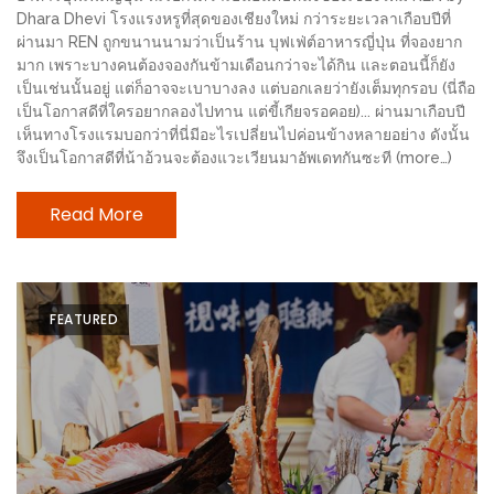
ช้อป
Dhara Dhevi โรงแรงหรูที่สุดของเชียงใหม่ กว่าระยะเวลาเกือบปีที่
ผ่านมา REN ถูกขนานนามว่าเป็นร้าน บุฟเฟ่ต์อาหารญี่ปุ่น ที่จองยาก
ชิ
มาก เพราะบางคนต้องจองกันข้ามเดือนกว่าจะได้กิน และตอนนี้ก็ยัง
ลล์
เป็นเช่นนั้นอยู่ แต่ก็อาจจะเบาบางลง แต่บอกเลยว่ายังเต็มทุกรอบ (นี่ถือ
ชิม
เป็นโอกาสดีที่ใครอยากลองไปทาน แต่ขี้เกียจรอคอย)... ผ่านมาเกือบปี
เห็นทางโรงแรมบอกว่าที่นี่มีอะไรเปลี่ยนไปค่อนข้างหลายอย่าง ดังนั้น
ที่
จึงเป็นโอกาสดีที่น้าอ้วนจะต้องแวะเวียนมาอัพเดทกันซะที (more…)
HIMMA
MARKET
Read More
FESTIVAL
10
ร้าน
FEATURED
พ่อ
ค้า
แซ่บ
แม่ค้า
สวย