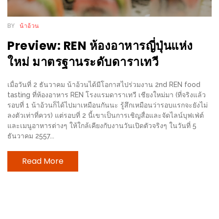
เหนือ
กับ
BY
น้าอ้วน
สลัด
Preview: REN ห้องอาหารญี่ปุ่นแห่ง
หนุ่ม
บ้านนา
ใหม่ มาตรฐานระดับดาราเทวี
เมนู
เด็ด
เมื่อวันที่ 2 ธันวาคม น้าอ้วนได้มีโอกาสไปร่วมงาน 2nd REN food
tasting ที่ห้องอาหาร REN โรงแรมดาราเทวี เชียงใหม่มา (ที่จริงแล้ว
จาก
รอบที่ 1 น้าอ้วนก็ได้ไปมาเหมือนกันนะ รู้สึกเหมือนว่ารอบแรกจะยังไม่
ANNA
ลงตัวเท่าที่ควร) แต่รอบที่ 2 นี้เขาเป็นการเชิญสื่อและจัดไลน์บุฟเฟ่ต์
FARM
และเมนูอาหารต่างๆ ให้ใกล้เคียงกับงานวันเปิดตัวจริงๆ ในวันที่ 5
ธันวาคม 2557...
ที่
เอาชนะ
Read More
ใจ
กรรมการ
จาก
THE