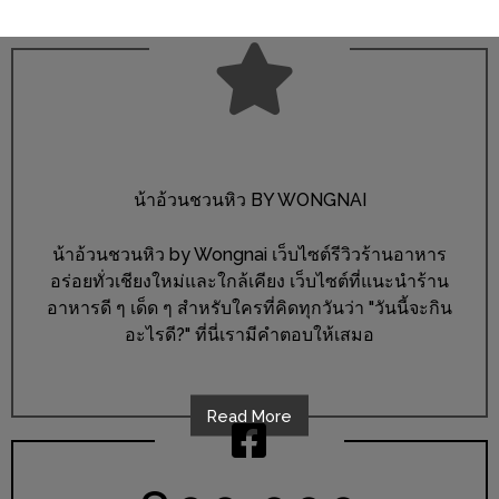
DISH
EVENT
ที่
ต้อง
ห้าม
พลาด
น้าอ้วนชวนหิว BY WONGNAI
สำหรับ
ฤดู
น้าอ้วนชวนหิว by Wongnai เว็บไซต์รีวิวร้านอาหาร
หนาว
อร่อยทั่วเชียงใหม่และใกล้เคียง เว็บไซต์ที่แนะนำร้าน
อาหารดี ๆ เด็ด ๆ สำหรับใครที่คิดทุกวันว่า "วันนี้จะกิน
นี้
อะไรดี?" ที่นี่เรามีคำตอบให้เสมอ
กับ
PING
FAI
Read More
FESTIVAL
2