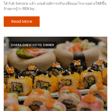
ลอง
ได้ Full Service แล้ว แถมด้วยมีการปรับเปลี่ยนอะไรบางอย่างให้ดีขึ้น
ถนน
ถ้าอยากรู้ว่า REN by...
คน
เดิน
Read More
วัน
อาทิตย์
ท่าแพ
DHARA DHEVI HOTEL DINNER
เชียงใหม่
CART
CHECKOUT
DRAFT
–
บาร์บีคิว
สาว