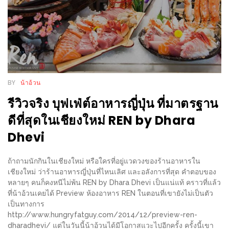
ร้าน
รวย
เสน่ห์
ของ
เชียงใหม่
ที่
BY
น้าอ้วน
ต้อง
รีวิวจริง บุฟเฟ่ต์อาหารญี่ปุ่น ที่มาตรฐาน
ไป
ดีที่สุดในเชียงใหม่ REN by Dhara
ลอง
Dhevi
16
ร้าน
ถ้าถามนักกินในเชียงใหม่ หรือใครที่อยู่แวดวงของร้านอาหารใน
อร่อย
เชียงใหม่ ว่าร้านอาหารญี่ปุ่นที่ไหนเลิศ และอลังการที่สุด คำตอบของ
หลายๆ คนก็คงหนีไม่พ้น REN by Dhara Dhevi เป็นแน่แท้ คราวที่แล้ว
ที่
ที่น้าอ้วนเคยได้ Preview ห้องอาหาร REN ในตอนที่เขายังไม่เป็นตัว
ต้อง
เป็นทางการ
มา
http://www.hungryfatguy.com/2014/12/preview-ren-
dharadhevi/ แต่ในวันนี้น้าอ้วนได้มีโอกาสแวะไปอีกครั้ง ครั้งนี้เขา