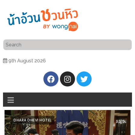
ร้าน
“เป็น
อาหาร
แสน”
แนะนำ
[PR]
9th August 2026
อิ่ม
เลือก
ร้าน
รับ
อาหาร
โชค
ที่
ที่
ต้องการ
โรงแรม
ศิริ
ติดต่อ
ปัน
DHARA DHEVI HOTEL
น้า
นาฯ
อ้วน
เชียงใหม่