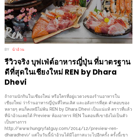
ร้าน
รวย
เสน่ห์
ของ
เชียงใหม่
ที่
BY
น้าอ้วน
ต้อง
รีวิวจริง บุฟเฟ่ต์อาหารญี่ปุ่น ที่มาตรฐาน
ไป
ดีที่สุดในเชียงใหม่ REN by Dhara
ลอง
Dhevi
16
ร้าน
ถ้าถามนักกินในเชียงใหม่ หรือใครที่อยู่แวดวงของร้านอาหารใน
อร่อย
เชียงใหม่ ว่าร้านอาหารญี่ปุ่นที่ไหนเลิศ และอลังการที่สุด คำตอบของ
หลายๆ คนก็คงหนีไม่พ้น REN by Dhara Dhevi เป็นแน่แท้ คราวที่แล้ว
ที่
ที่น้าอ้วนเคยได้ Preview ห้องอาหาร REN ในตอนที่เขายังไม่เป็นตัว
ต้อง
เป็นทางการ
มา
http://www.hungryfatguy.com/2014/12/preview-ren-
dharadhevi/ แต่ในวันนี้น้าอ้วนได้มีโอกาสแวะไปอีกครั้ง ครั้งนี้เขา