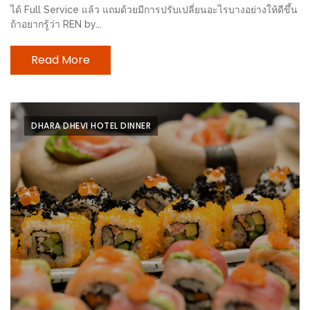
ลอง
ได้ Full Service แล้ว แถมด้วยมีการปรับเปลี่ยนอะไรบางอย่างให้ดีขึ้น
ถนน
ถ้าอยากรู้ว่า REN by...
คน
เดิน
Read More
วัน
อาทิตย์
ท่าแพ
DHARA DHEVI HOTEL DINNER
เชียงใหม่
CART
CHECKOUT
DRAFT
–
บาร์บีคิว
สาว