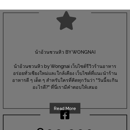
DISH
EVENT
ที่
ต้อง
ห้าม
พลาด
น้าอ้วนชวนหิว BY WONGNAI
สำหรับ
ฤดู
น้าอ้วนชวนหิว by Wongnai เว็บไซต์รีวิวร้านอาหาร
หนาว
อร่อยทั่วเชียงใหม่และใกล้เคียง เว็บไซต์ที่แนะนำร้าน
อาหารดี ๆ เด็ด ๆ สำหรับใครที่คิดทุกวันว่า "วันนี้จะกิน
นี้
อะไรดี?" ที่นี่เรามีคำตอบให้เสมอ
กับ
PING
FAI
Read More
FESTIVAL
2