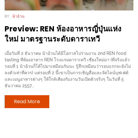
เหนือ
กับ
BY
น้าอ้วน
สลัด
Preview: REN ห้องอาหารญี่ปุ่นแห่ง
หนุ่ม
บ้านนา
ใหม่ มาตรฐานระดับดาราเทวี
เมนู
เด็ด
เมื่อวันที่ 2 ธันวาคม น้าอ้วนได้มีโอกาสไปร่วมงาน 2nd REN food
tasting ที่ห้องอาหาร REN โรงแรมดาราเทวี เชียงใหม่มา (ที่จริงแล้ว
จาก
รอบที่ 1 น้าอ้วนก็ได้ไปมาเหมือนกันนะ รู้สึกเหมือนว่ารอบแรกจะยังไม่
ANNA
ลงตัวเท่าที่ควร) แต่รอบที่ 2 นี้เขาเป็นการเชิญสื่อและจัดไลน์บุฟเฟ่ต์
FARM
และเมนูอาหารต่างๆ ให้ใกล้เคียงกับงานวันเปิดตัวจริงๆ ในวันที่ 5
ธันวาคม 2557...
ที่
เอาชนะ
Read More
ใจ
กรรมการ
จาก
THE