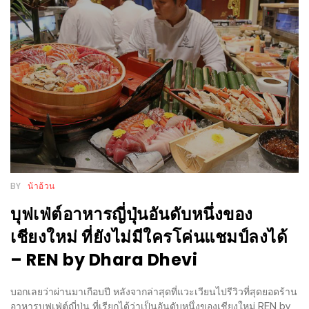
WONGNAI.COM
#มา
เดิน
นโยบาย
เล่น
ความ
กัน
เป็น
มั้ย
ส่วน
ใน
ตัว
ฐานะ
อะไร
ก็ได้
BY
น้าอ้วน
…
บุฟเฟ่ต์อาหารญี่ปุ่นอันดับหนึ่งของ
งาน
เชียงใหม่ ที่ยังไม่มีใครโค่นแชมป์ลงได้
เดียว
– REN by Dhara Dhevi
ที่
ครบ
บอกเลยว่าผ่านมาเกือบปี หลังจากล่าสุดที่แวะเวียนไปรีวิวที่สุดยอดร้าน
ครั้ง
อาหารบุฟเฟ่ต์ญี่ปุ่น ที่เรียกได้ว่าเป็นอันดับหนึ่งของเชียงใหม่ REN by