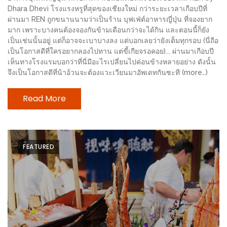
ช้อป
Dhara Dhevi โรงแรงหรูที่สุดของเชียงใหม่ กว่าระยะเวลาเกือบปีที่
ผ่านมา REN ถูกขนานนามว่าเป็นร้าน บุฟเฟ่ต์อาหารญี่ปุ่น ที่จองยาก
ชิ
มาก เพราะบางคนต้องจองกันข้ามเดือนกว่าจะได้กิน และตอนนี้ก็ยัง
ลล์
เป็นเช่นนั้นอยู่ แต่ก็อาจจะเบาบางลง แต่บอกเลยว่ายังเต็มทุกรอบ (นี่ถือ
ชิม
เป็นโอกาสดีที่ใครอยากลองไปทาน แต่ขี้เกียจรอคอย)... ผ่านมาเกือบปี
เห็นทางโรงแรมบอกว่าที่นี่มีอะไรเปลี่ยนไปค่อนข้างหลายอย่าง ดังนั้น
ที่
จึงเป็นโอกาสดีที่น้าอ้วนจะต้องแวะเวียนมาอัพเดทกันซะที (more…)
HIMMA
MARKET
Read More
FESTIVAL
10
ร้าน
FEATURED
พ่อ
ค้า
แซ่บ
แม่ค้า
สวย