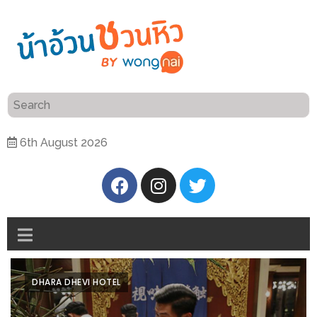
ร้าน
“เป็น
อาหาร
แสน”
แนะนำ
[PR]
6th August 2026
อิ่ม
เลือก
ร้าน
รับ
อาหาร
โชค
ที่
ที่
ต้องการ
โรงแรม
ศิริ
ติดต่อ
ปัน
DHARA DHEVI HOTEL
น้า
นาฯ
อ้วน
เชียงใหม่