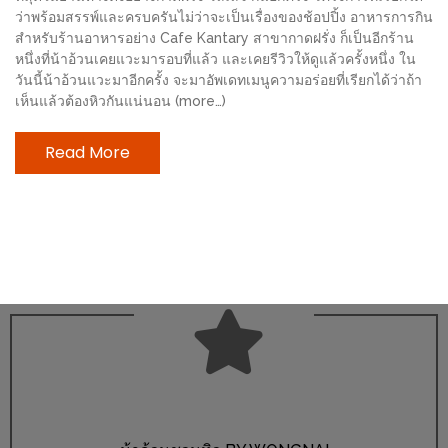
ช้อป
ว่าพร้อมสรรพ์และครบครันไม่ว่าจะเป็นเรื่องของช้อปปิ้ง อาหารการกิน
สำหรับร้านอาหารอย่าง Cafe Kantary สาขากาดฝรั่ง ก็เป็นอีกร้าน
ชิ
หนึ่งที่น้าอ้วนเคยแวะมารอบที่แล้ว และเคยรีวิวให้ดูแล้วครั้งหนึ่ง ใน
ลล์
วันนี้น้าอ้วนแวะมาอีกครั้ง จะมาอัพเดทเมนูความอร่อยที่เรียกได้ว่าถ้า
ชิม
เห็นแล้วต้องหิวกันแน่นอน (more…)
ที่
Read More
HIMMA
MARKET
FESTIVAL
10
ร้าน
พ่อ
ค้า
แซ่บ
แม่ค้า
สวย