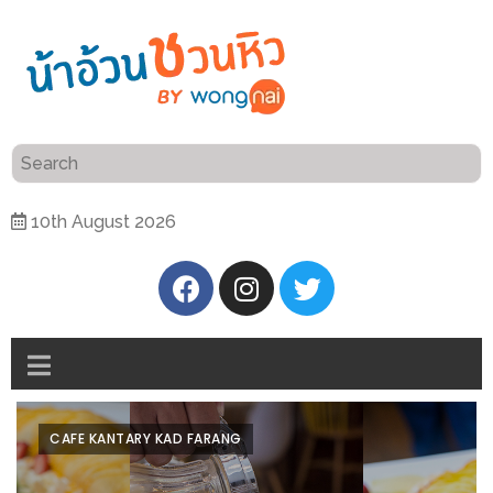
ร้าน
“เป็น
อาหาร
แสน”
แนะนำ
[PR]
10th August 2026
อิ่ม
เลือก
ร้าน
รับ
อาหาร
โชค
ที่
ที่
ต้องการ
โรงแรม
ศิริ
ติดต่อ
ปัน
CAFE KANTARY KAD FARANG
น้า
นาฯ
อ้วน
เชียงใหม่