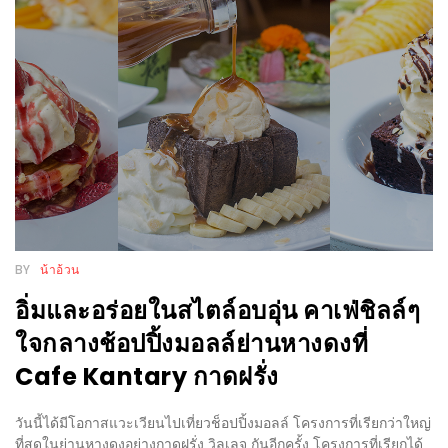
WONGNAI.COM
#มา
เดิน
นโยบาย
เล่น
ความ
กัน
เป็น
มั้ย
ส่วน
ใน
ตัว
ฐานะ
อะไร
ก็ได้
BY
น้าอ้วน
…
อิ่มและอร่อยในสไตล์อบอุ่น คาเฟ่ชิลล์ๆ
งาน
ใจกลางช้อปปิ้งมอลล์ย่านหางดงที่
เดียว
Cafe Kantary กาดฝรั่ง
ที่
ครบ
วันนี้ได้มีโอกาสแวะเวียนไปเที่ยวช็อปปิ้งมอลล์ โครงการที่เรียกว่าใหญ่
ครั้ง
ที่สุดในย่านหางดงอย่างกาดฝรั่ง วิลเลจ กันอีกครั้ง โครงการที่เรียกได้