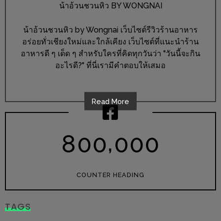
ร้าน
น้าอ้วนชวนหิว BY WONGNAI
รวย
น้าอ้วนชวนหิว by Wongnai เว็บไซต์รีวิวร้านอาหาร
เสน่ห์
อร่อยทั่วเชียงใหม่และใกล้เคียง เว็บไซต์ที่แนะนำร้าน
ของ
อาหารดี ๆ เด็ด ๆ สำหรับใครที่คิดทุกวันว่า "วันนี้จะกิน
เชียงใหม่
อะไรดี?" ที่นี่เรามีคำตอบให้เสมอ
ที่
ต้อง
ไป
Read More
ลอง
,
8
0
0
0
0
0
16
ร้าน
อร่อย
COUNTER HEADING
ที่
ต้อง
TAGS
มา