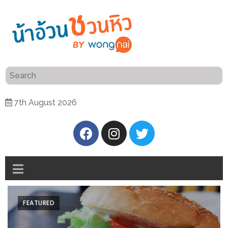
ร้าน
“เป็น
อาหาร
แสน”
แนะนำ
[PR]
7th August 2026
อิ่ม
เลือก
ร้าน
รับ
อาหาร
โชค
ที่
ที่
ต้องการ
โรงแรม
ศิริ
ติดต่อ
ปัน
FEATURED
น้า
นาฯ
อ้วน
เชียงใหม่