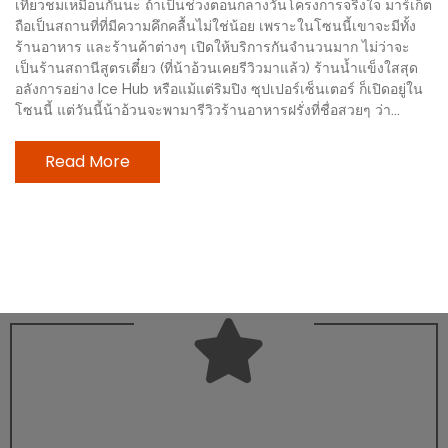
เที่ยวชมเหมือนกันนะ ถ้าเป็นช่วงตอนกลางวันโครงการจริงใจ มาร์เก็ต
ช้อป
ถือเป็นสถานที่ที่มีความคึกคลื้นไม่ใช่น้อย เพราะในโซนนี้เขาจะมีทั้ง
ชิ
ร้านอาหาร และร้านค้าต่างๆ เปิดให้บริการกันจำนวนมาก ไม่ว่าจะ
ลล์
เป็นร้านสถานีสูตรเตี๋ยว (ที่น้าอ้วนเคยรีวิวมาแล้ว) ร้านน้ำแข็งใสสุด
อลังการอย่าง Ice Hub หรือแม้แต่ริมปิง ซุปเปอร์เซ็นเตอร์ ก็เปิดอยู่ใน
ชิม
โซนนี้ แต่วันนี้น้าอ้วนจะพามารีวิวร้านอาหารฝรั่งที่ชื่อสวยๆ ว่า...
ที่
HIMMA
Read More
MARKET
FESTIVAL
10
ร้าน
พ่อ
ค้า
แซ่บ
แม่ค้า
สวย