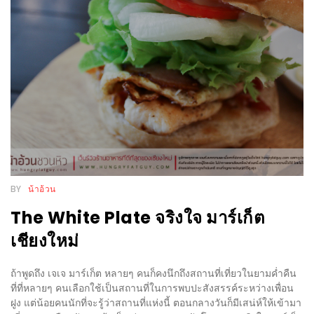
WONGNAI.COM
#มา
เดิน
นโยบาย
เล่น
ความ
กัน
เป็น
มั้ย
ส่วน
ใน
ตัว
ฐานะ
อะไร
ก็ได้
BY
น้าอ้วน
…
The White Plate จริงใจ มาร์เก็ต
งาน
เชียงใหม่
เดียว
ที่
ถ้าพูดถึง เจเจ มาร์เก็ต หลายๆ คนก็คงนึกถึงสถานที่เที่ยวในยามค่ำคืน
ครบ
ที่ที่หลายๆ คนเลือกใช้เป็นสถานที่ในการพบปะสังสรรค์ระหว่างเพื่อน
ครั้ง
ฝูง แต่น้อยคนนักที่จะรู้ว่าสถานที่แห่งนี้ ตอนกลางวันก็มีเสน่ห์ให้เข้ามา